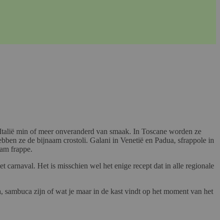
eel Italië min of meer onveranderd van smaak. In Toscane worden ze
bben ze de bijnaam crostoli. Galani in Venetië en Padua, sfrappole in
aam frappe.
carnaval. Het is misschien wel het enige recept dat in alle regionale
a, sambuca zijn of wat je maar in de kast vindt op het moment van het