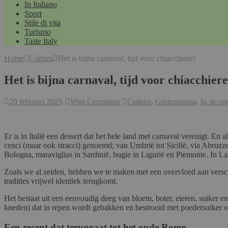
In Italiano
Sport
Stile di vita
Turismo
Taste Italy
Home
Cultura
Het is bijna carnaval, tijd voor chiacchiere!
Het is bijna carnaval, tijd voor chiacchiere
20 februari 2025
Wim Cerstiaens
Cultura
,
Gastronomia
,
In de sp
Er is in Italië een dessert dat het hele land met carnaval verenigt. E
cenci (maar ook stracci) genoemd; van Umbrië tot Sicilië, via Abruzze
Bologna, maraviglias in Sardinië, bugie in Ligurië en Piemonte. In 
Zoals we al zeiden, hebben we te maken met een overvloed aan verschil
tradities vrijwel identiek terugkomt.
Het bestaat uit een eenvoudig deeg van bloem, boter, eieren, suiker e
kneden) dat in repen wordt gebakken en bestrooid met poedersuiker 
Een recept dat teruggaat tot het oude Rome