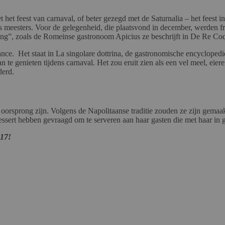
met het feest van carnaval, of beter gezegd met de Saturnalia – het fee
ls meesters. Voor de gelegenheid, die plaatsvond in december, werden f
ng”, zoals de Romeinse gastronoom Apicius ze beschrijft in De Re Coqui
sance. Het staat in La singolare dottrina, de gastronomische encyclop
n te genieten tijdens carnaval. Het zou eruit zien als een vel meel, eie
derd.
e oorsprong zijn. Volgens de Napolitaanse traditie zouden ze zijn gema
rt hebben gevraagd om te serveren aan haar gasten die met haar in ge
117!