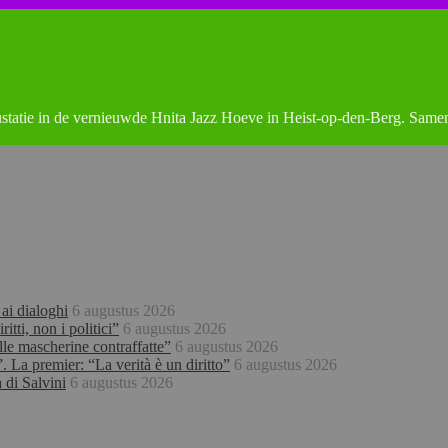
statie in de vernieuwde Hnita Jazz Hoeve in Heist-op-den-Berg. Same
 ai dialoghi
6 augustus 2026
tti, non i politici”
6 augustus 2026
lle mascherine contraffatte”
6 augustus 2026
 La premier: “La verità è un diritto”
6 augustus 2026
 di Salvini
6 augustus 2026