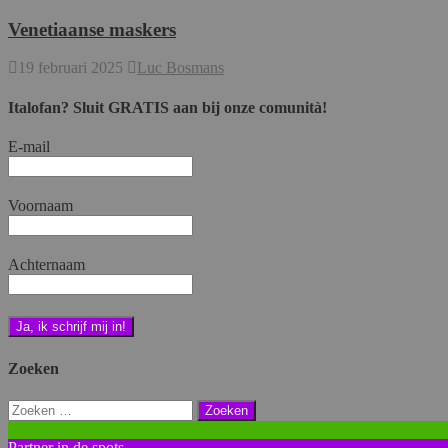
Venetiaanse maskers
19 februari 2025
Luc Bosmans
Italofan? Sluit GRATIS aan bij onze comunità!
E-mail
Voornaam
Achternaam
Zoeken
Zoeken
naar:
Partner in de spots