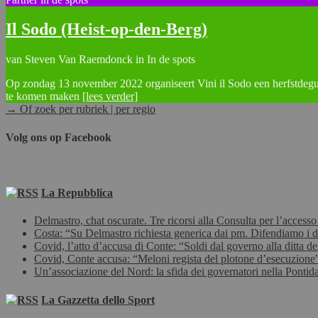
Il Sodo (Heist-op-den-Berg)
van Steven Van Raemdonck in In de spots
Op zondag 13 november 2022 organiseert Vini il Sodo een herfstdegu
te komen maken
[lees verder]
→ Of zoek per rubriek | per regio
Volg ons op Facebook
La Repubblica
Delmastro, chat oscurate. Tre ricorsi alla Consulta per l’accesso
Costa: “Su Delmastro richiesta generica dai pm. Difendiamo i diri
Covid, l’atto d’accusa di Conte: “Soldi dal governo alla ditta de
Covid, Conte accusa: “Meloni regista del plotone d’esecuzione”.
Un’associazione del Nord: la sfida dei governatori nella Pontida
La Gazzetta dello Sport