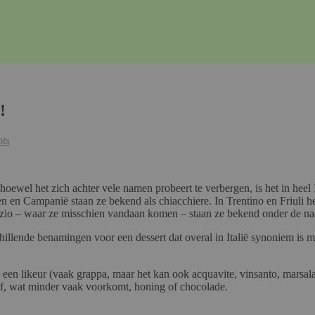
!
ots
n alhoewel het zich achter vele namen probeert te verbergen, is het in h
n en Campanië staan ze bekend als chiacchiere. In Trentino en Friuli he
Lazio – waar ze misschien vandaan komen – staan ze bekend onder de n
lende benamingen voor een dessert dat overal in Italië synoniem is met 
n een likeur (vaak grappa, maar het kan ook acquavite, vinsanto, marsal
of, wat minder vaak voorkomt, honing of chocolade.