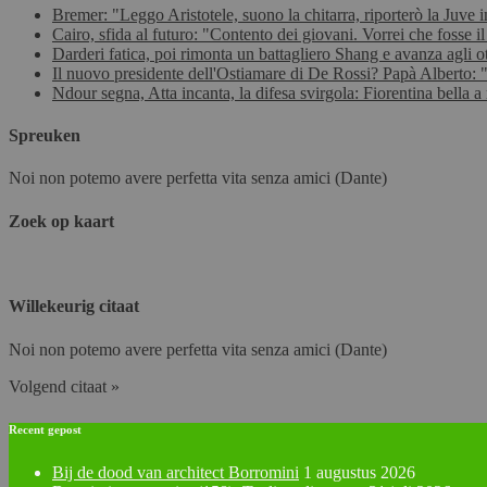
Bremer: "Leggo Aristotele, suono la chitarra, riporterò la Juve
Cairo, sfida al futuro: "Contento dei giovani. Vorrei che fosse i
Darderi fatica, poi rimonta un battagliero Shang e avanza agli o
Il nuovo presidente dell'Ostiamare di De Rossi? Papà Alberto: "
Ndour segna, Atta incanta, la difesa svirgola: Fiorentina bella 
Spreuken
Noi non potemo avere perfetta vita senza amici (Dante)
Zoek op kaart
Willekeurig citaat
Noi non potemo avere perfetta vita senza amici (Dante)
Volgend citaat »
Recent gepost
Bij de dood van architect Borromini
1 augustus 2026