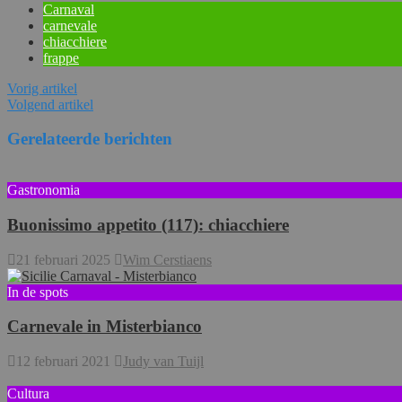
Carnaval
carnevale
chiacchiere
frappe
Vorig artikel
Volgend artikel
Gerelateerde berichten
Gastronomia
Buonissimo appetito (117): chiacchiere
21 februari 2025
Wim Cerstiaens
In de spots
Carnevale in Misterbianco
12 februari 2021
Judy van Tuijl
Cultura