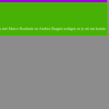
n met Marco Bonfante en Andrea Biagini nodigen ze je uit om kennis