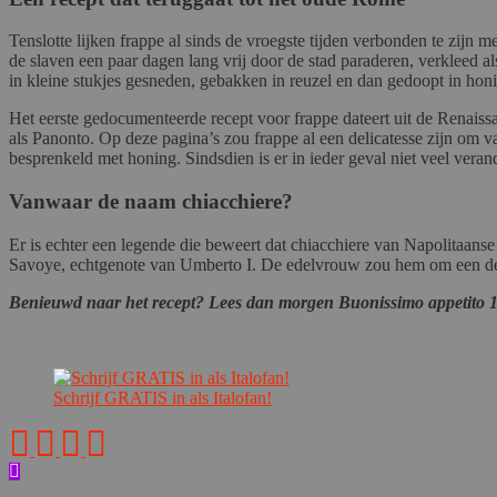
Tenslotte lijken frappe al sinds de vroegste tijden verbonden te zijn 
de slaven een paar dagen lang vrij door de stad paraderen, verkleed a
in kleine stukjes gesneden, gebakken in reuzel en dan gedoopt in honi
Het eerste gedocumenteerde recept voor frappe dateert uit de Renais
als Panonto. Op deze pagina’s zou frappe al een delicatesse zijn om va
besprenkeld met honing. Sindsdien is er in ieder geval niet veel veran
Vanwaar de naam chiacchiere?
Er is echter een legende die beweert dat chiacchiere van Napolitaans
Savoye, echtgenote van Umberto I. De edelvrouw zou hem om een desse
Benieuwd naar het recept? Lees dan morgen Buonissimo appetito 
Schrijf GRATIS in als Italofan!