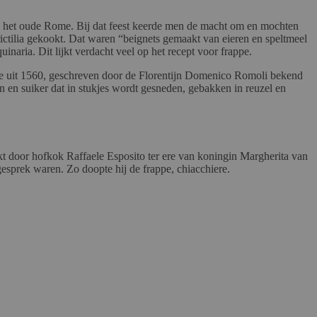
st in het oude Rome. Bij dat feest keerde men de macht om en mochten
rictilia gekookt. Dat waren “beignets gemaakt van eieren en speltmeel
naria. Dit lijkt verdacht veel op het recept voor frappe.
edie uit 1560, geschreven door de Florentijn Domenico Romoli bekend
ren en suiker dat in stukjes wordt gesneden, gebakken in reuzel en
akt door hofkok Raffaele Esposito ter ere van koningin Margherita van
sprek waren. Zo doopte hij de frappe, chiacchiere.