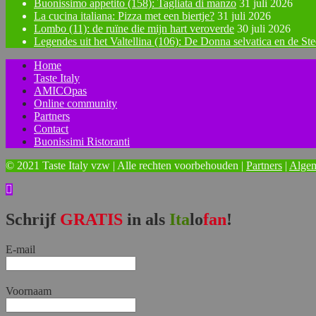
Buonissimo appetito (158): Tagliata di manzo
31 juli 2026
La cucina italiana: Pizza met een biertje?
31 juli 2026
Lombo (11): de ruïne die mijn hart veroverde
30 juli 2026
Legendes uit het Valtellina (106): De Donna selvatica en de St
Home
Taste Italy
AMICOpas
Online community
Partners
Contact
Buonissimi Ristoranti
© 2021 Taste Italy vzw | Alle rechten voorbehouden |
Partners
|
Alge
Schrijf
GRATIS
in als
Ita
lo
fan
!
E-mail
Voornaam