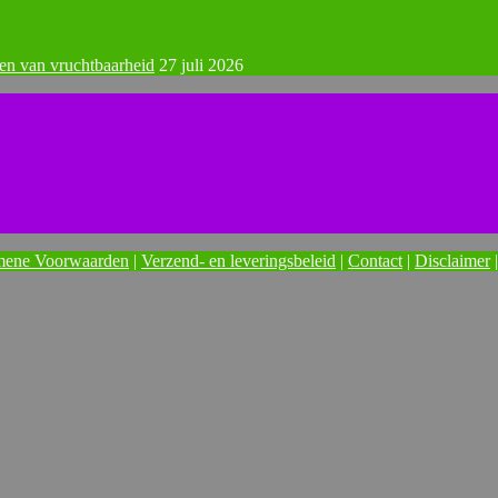
een van vruchtbaarheid
27 juli 2026
mene Voorwaarden
|
Verzend- en leveringsbeleid
|
Contact
|
Disclaimer