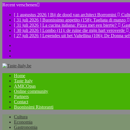
Recent verschenen
[ 1 augustus 2026 ]
Bij de dood van architect Borromini
Cult
[ 31 juli 2026 ]
Buonissimo appetito (158): Tagliata di manzo
[ 31 juli 2026 ]
La cucina italiana: Pizza met een biertje?
Gast
[ 30 juli 2026 ]
Lombo (11): de ruïne die mijn hart veroverde
[ 27 juli 2026 ]
Legendes uit het Valtellina (106): De Donna se
Facebook
Instagram
YouTube
Home
Taste Italy
AMICOpas
Online community
Partners
Contact
Buonissimi Ristoranti
Cultura
Economia
Gastronomia