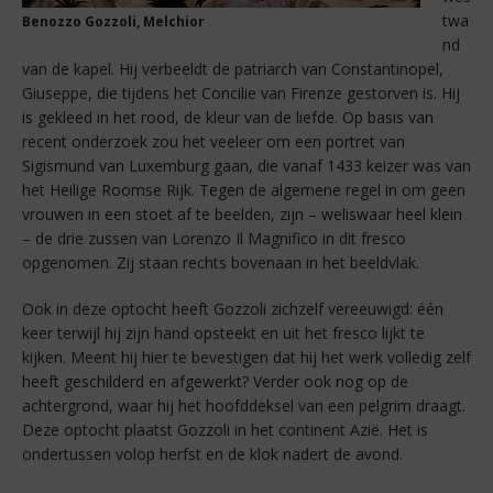
twa
Benozzo Gozzoli, Melchior
nd
van de kapel. Hij verbeeldt de patriarch van Constantinopel,
Giuseppe, die tijdens het Concilie van Firenze gestorven is. Hij
is gekleed in het rood, de kleur van de liefde. Op basis van
recent onderzoek zou het veeleer om een portret van
Sigismund van Luxemburg gaan, die vanaf 1433 keizer was van
het Heilige Roomse Rijk. Tegen de algemene regel in om geen
vrouwen in een stoet af te beelden, zijn – weliswaar heel klein
– de drie zussen van Lorenzo Il Magnifico in dit fresco
opgenomen. Zij staan rechts bovenaan in het beeldvlak.
Ook in deze optocht heeft Gozzoli zichzelf vereeuwigd: één
keer terwijl hij zijn hand opsteekt en uit het fresco lijkt te
kijken. Meent hij hier te bevestigen dat hij het werk volledig zelf
heeft geschilderd en afgewerkt? Verder ook nog op de
achtergrond, waar hij het hoofddeksel van een pelgrim draagt.
Deze optocht plaatst Gozzoli in het continent Azië. Het is
ondertussen volop herfst en de klok nadert de avond.