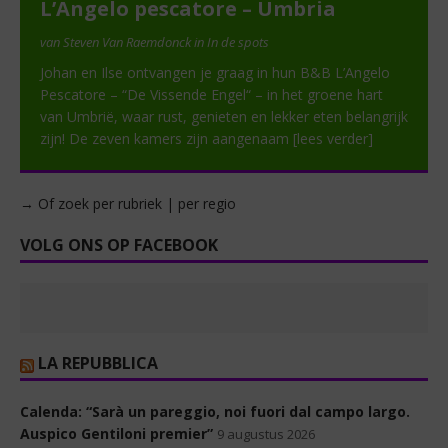
L’Angelo pescatore – Umbria
van Steven Van Raemdonck in In de spots
Johan en Ilse ontvangen je graag in hun B&B L’Angelo
Pescatore – “De Vissende Engel“ – in het groene hart
van Umbrië, waar rust, genieten en lekker eten belangrijk
zijn! De zeven kamers zijn aangenaam
[lees verder]
→ Of zoek per rubriek | per regio
VOLG ONS OP FACEBOOK
LA REPUBBLICA
Calenda: “Sarà un pareggio, noi fuori dal campo largo.
Auspico Gentiloni premier”
9 augustus 2026