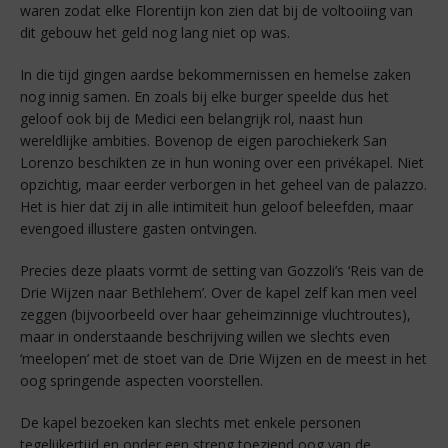
waren zodat elke Florentijn kon zien dat bij de voltooiing van
dit gebouw het geld nog lang niet op was.
In die tijd gingen aardse bekommernissen en hemelse zaken
nog innig samen. En zoals bij elke burger speelde dus het
geloof ook bij de Medici een belangrijk rol, naast hun
wereldlijke ambities. Bovenop de eigen parochiekerk San
Lorenzo beschikten ze in hun woning over een privékapel. Niet
opzichtig, maar eerder verborgen in het geheel van de palazzo.
Het is hier dat zij in alle intimiteit hun geloof beleefden, maar
evengoed illustere gasten ontvingen.
Precies deze plaats vormt de setting van Gozzoli’s ‘Reis van de
Drie Wijzen naar Bethlehem’. Over de kapel zelf kan men veel
zeggen (bijvoorbeeld over haar geheimzinnige vluchtroutes),
maar in onderstaande beschrijving willen we slechts even
‘meelopen’ met de stoet van de Drie Wijzen en de meest in het
oog springende aspecten voorstellen.
De kapel bezoeken kan slechts met enkele personen
tegelijkertijd en onder een streng toeziend oog van de