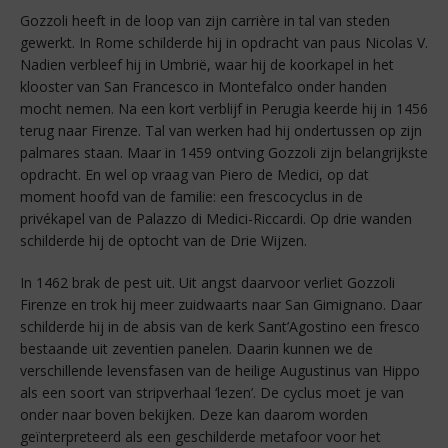
Gozzoli heeft in de loop van zijn carrière in tal van steden
gewerkt. In Rome schilderde hij in opdracht van paus Nicolas V.
Nadien verbleef hij in Umbrië, waar hij de koorkapel in het
klooster van San Francesco in Montefalco onder handen
mocht nemen. Na een kort verblijf in Perugia keerde hij in 1456
terug naar Firenze. Tal van werken had hij ondertussen op zijn
palmares staan. Maar in 1459 ontving Gozzoli zijn belangrijkste
opdracht. En wel op vraag van Piero de Medici, op dat
moment hoofd van de familie: een frescocyclus in de
privékapel van de Palazzo di Medici-Riccardi. Op drie wanden
schilderde hij de optocht van de Drie Wijzen.
In 1462 brak de pest uit. Uit angst daarvoor verliet Gozzoli
Firenze en trok hij meer zuidwaarts naar San Gimignano. Daar
schilderde hij in de absis van de kerk Sant’Agostino een fresco
bestaande uit zeventien panelen. Daarin kunnen we de
verschillende levensfasen van de heilige Augustinus van Hippo
als een soort van stripverhaal ‘lezen’. De cyclus moet je van
onder naar boven bekijken. Deze kan daarom worden
geïnterpreteerd als een geschilderde metafoor voor het