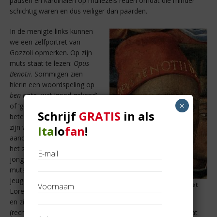
pausen en kardinalen op muilezels reden omdat die minder
schichtig waren en dus veiliger dan paarden.
In de menigte links kunnen
we een zelfportret van
Gozzoli opmerken. Op zijn
muts staat te lezen:
Opus
Benotii
. Sommigen zien
hierin een woordspeling op
ben noto
, wat ‘goed gekend’
×
of ‘goed opgemerkt’
Schrijf
GRATIS
in als
betekent en waarmee hij
zijn werk extra onder de
Ita
lo
fan
!
aandacht brengt. Onderaan
het zelfportret staan twee
E-mail
jonge kinderen met rode
muts afgebeeld. Zij stellen
jeugdportretten voor van
Benozzo Gozzoli, zelfportret
Voornaam
Lorenzo Il Magnifico (links)
en zijn broer Giuliano
(rechts). Het landschap waarin de optocht plaatsheeft, staat