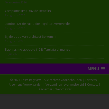
10 augustus 2026
Campionissimi: Davide Rebellin
9 augustus 2026
Lombo (12): de ruïne die mijn hart veroverde
7 augustus 2026
Bij de dood van architect Borromini
1 augustus 2026
Buonissimo appetito (158): Tagliata di manzo
31 juli 2026
MENU
© 2021 Taste Italy vzw | Alle rechten voorbehouden |
Partners
|
Algemene Voorwaarden
|
Verzend- en leveringsbeleid
|
Contact
|
Disclaimer
|
Webmaster