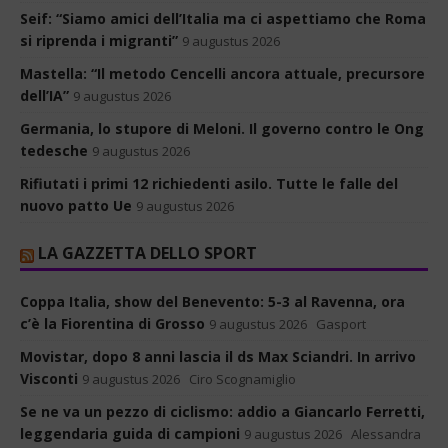
Seif: “Siamo amici dell’Italia ma ci aspettiamo che Roma
si riprenda i migranti”
9 augustus 2026
Mastella: “Il metodo Cencelli ancora attuale, precursore
dell’IA”
9 augustus 2026
Germania, lo stupore di Meloni. Il governo contro le Ong
tedesche
9 augustus 2026
Rifiutati i primi 12 richiedenti asilo. Tutte le falle del
nuovo patto Ue
9 augustus 2026
LA GAZZETTA DELLO SPORT
Coppa Italia, show del Benevento: 5-3 al Ravenna, ora
c’è la Fiorentina di Grosso
9 augustus 2026
Gasport
Movistar, dopo 8 anni lascia il ds Max Sciandri. In arrivo
Visconti
9 augustus 2026
Ciro Scognamiglio
Se ne va un pezzo di ciclismo: addio a Giancarlo Ferretti,
leggendaria guida di campioni
9 augustus 2026
Alessandra