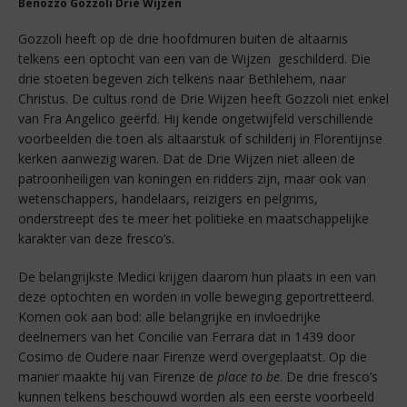
Benozzo Gozzoli Drie Wijzen
Gozzoli heeft op de drie hoofdmuren buiten de altaarnis
telkens een optocht van een van de Wijzen geschilderd. Die
drie stoeten begeven zich telkens naar Bethlehem, naar
Christus. De cultus rond de Drie Wijzen heeft Gozzoli niet enkel
van Fra Angelico geërfd. Hij kende ongetwijfeld verschillende
voorbeelden die toen als altaarstuk of schilderij in Florentijnse
kerken aanwezig waren. Dat de Drie Wijzen niet alleen de
patroonheiligen van koningen en ridders zijn, maar ook van
wetenschappers, handelaars, reizigers en pelgrims,
onderstreept des te meer het politieke en maatschappelijke
karakter van deze fresco’s.
De belangrijkste Medici krijgen daarom hun plaats in een van
deze optochten en worden in volle beweging geportretteerd.
Komen ook aan bod: alle belangrijke en invloedrijke
deelnemers van het Concilie van Ferrara dat in 1439 door
Cosimo de Oudere naar Firenze werd overgeplaatst. Op die
manier maakte hij van Firenze de
place to be
. De drie fresco’s
kunnen telkens beschouwd worden als een eerste voorbeeld