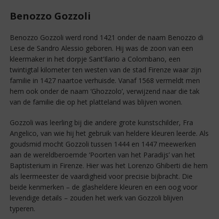
Benozzo Gozzoli
Benozzo Gozzoli werd rond 1421 onder de naam Benozzo di
Lese de Sandro Alessio geboren. Hij was de zoon van een
kleermaker in het dorpje Sant’Ilario a Colombano, een
twintigtal kilometer ten westen van de stad Firenze waar zijn
familie in 1427 naartoe verhuisde. Vanaf 1568 vermeldt men
hem ook onder de naam ‘Ghozzolo’, verwijzend naar die tak
van de familie die op het platteland was blijven wonen.
Gozzoli was leerling bij die andere grote kunstschilder, Fra
Angelico, van wie hij het gebruik van heldere kleuren leerde. Als
goudsmid mocht Gozzoli tussen 1444 en 1447 meewerken
aan de wereldberoemde ‘Poorten van het Paradijs’ van het
Baptisterium in Firenze. Hier was het Lorenzo Ghiberti die hem
als leermeester de vaardigheid voor precisie bijbracht. Die
beide kenmerken – de glasheldere kleuren en een oog voor
levendige details – zouden het werk van Gozzoli blijven
typeren.