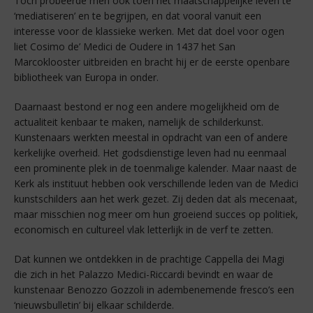
Toch probeerde men ook toen het maatschappelijke leven te
‘mediatiseren’ en te begrijpen, en dat vooral vanuit een
interesse voor de klassieke werken. Met dat doel voor ogen
liet Cosimo de’ Medici de Oudere in 1437 het San
Marcoklooster uitbreiden en bracht hij er de eerste openbare
bibliotheek van Europa in onder.
Daarnaast bestond er nog een andere mogelijkheid om de
actualiteit kenbaar te maken, namelijk de schilderkunst.
Kunstenaars werkten meestal in opdracht van een of andere
kerkelijke overheid. Het godsdienstige leven had nu eenmaal
een prominente plek in de toenmalige kalender. Maar naast de
Kerk als instituut hebben ook verschillende leden van de Medici
kunstschilders aan het werk gezet. Zij deden dat als mecenaat,
maar misschien nog meer om hun groeiend succes op politiek,
economisch en cultureel vlak letterlijk in de verf te zetten.
Dat kunnen we ontdekken in de prachtige Cappella dei Magi
die zich in het Palazzo Medici-Riccardi bevindt en waar de
kunstenaar Benozzo Gozzoli in adembenemende fresco’s een
‘nieuwsbulletin’ bij elkaar schilderde.