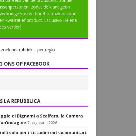
echtstreeks van de producent, zonder
ussenpersonen, zodat de klant geen
verbodige kosten hoeft te maken voor
en kwalitatief product. Esclusivo Helena
lees verder]
zoek per rubriek | per regio
G ONS OP FACEBOOK
LA REPUBBLICA
aggio di Bignami a Scalfaro, la Camera
 un’indagine
7 augustus 2026
olli solo per i cittadini extracomunitari.