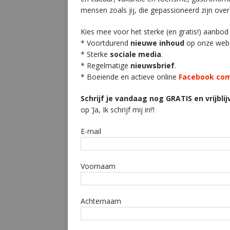
mensen zoals jij, die gepassioneerd zijn over
Kies mee voor het sterke (en gratis!) aanbod 
* Voortdurend
nieuwe inhoud
op onze webs
* Sterke
sociale media
.
* Regelmatige
nieuwsbrief
.
* Boeiende en actieve online
Facebook co
Schrijf je vandaag nog GRATIS en vrijblij
op ‘Ja, Ik schrijf mij in!’!
E-mail
Voornaam
Achternaam