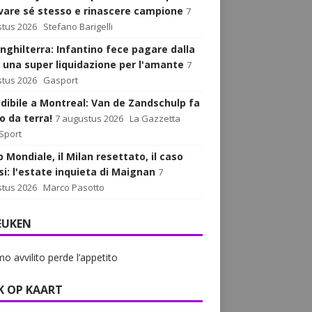
ovare sé stesso e rinascere campione
7
tus 2026
Stefano Barigelli
Inghilterra: Infantino fece pagare dalla
 una super liquidazione per l'amante
7
tus 2026
Gasport
edibile a Montreal: Van de Zandschulp fa
o da terra!
7 augustus 2026
La Gazzetta
 Sport
op Mondiale, il Milan resettato, il caso
si: l'estate inquieta di Maignan
7
tus 2026
Marco Pasotto
EUKEN
mo avvilito perde l’appetito
K OP KAART