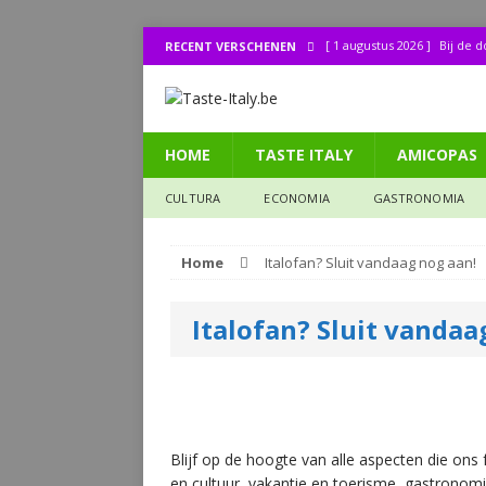
[ 1 augustus 2026 ]
Bij de 
RECENT VERSCHENEN
[ 31 juli 2026 ]
Buonissimo a
[ 31 juli 2026 ]
La cucina it
HOME
TASTE ITALY
AMICOPAS
[ 30 juli 2026 ]
Lombo (11): 
[ 7 augustus 2026 ]
Lombo (
CULTURA
ECONOMIA
GASTRONOMIA
Home
Italofan? Sluit vandaag nog aan!
Italofan? Sluit vandaa
Blijf op de hoogte van alle aspecten die ons 
en cultuur, vakantie en toerisme, gastronom