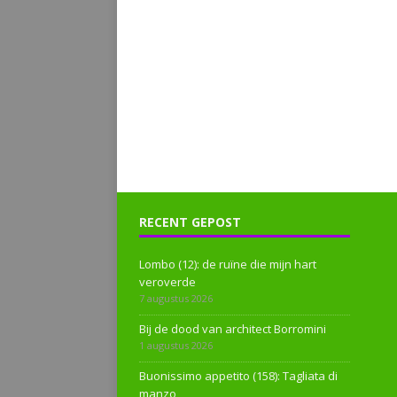
RECENT GEPOST
Lombo (12): de ruïne die mijn hart
veroverde
7 augustus 2026
Bij de dood van architect Borromini
1 augustus 2026
Buonissimo appetito (158): Tagliata di
manzo