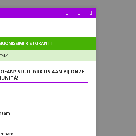
BUONISSIMI RISTORANTI
ITALY
LOFAN? SLUIT GRATIS AAN BIJ ONZE
UNITÀ!
l
naam
ernaam