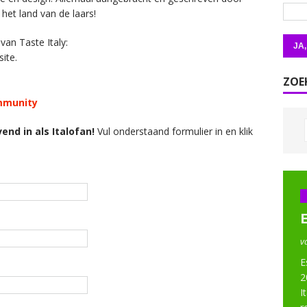
 het land van de laars!
van Taste Italy:
ite.
ZOE
mmunity
vend in als Italofan!
Vul onderstaand formulier in en klik
v
E
2
I