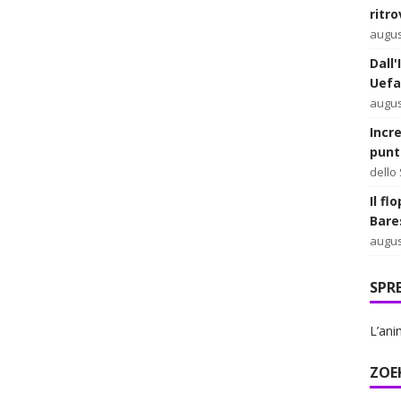
ritr
augus
Dall'
Uefa
augus
Incr
punt
dello
Il fl
Bare
augus
SPR
L’ani
ZOE