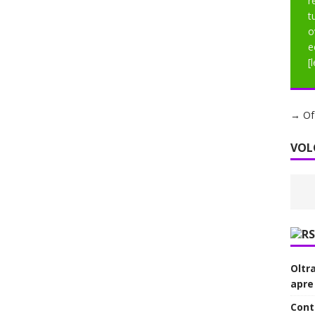
r
t
o
e
[
→ Of 
VOL
Oltr
apre
Contr