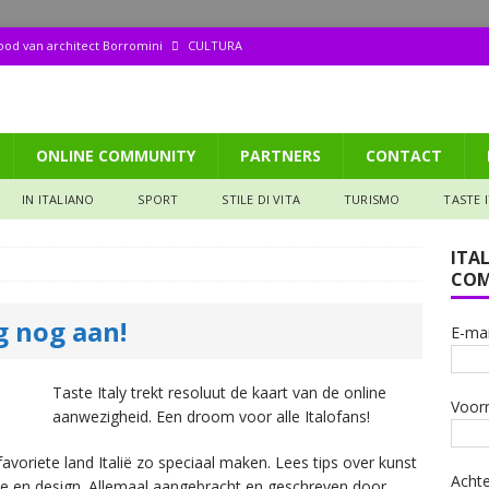
dood van architect Borromini
CULTURA
ppetito (158): Tagliata di manzo
GASTRONOMIA
aliana: Pizza met een biertje?
GASTRONOMIA
ONLINE COMMUNITY
PARTNERS
CONTACT
de ruïne die mijn hart veroverde
IN DE SPOTS
12): de ruïne die mijn hart veroverde
IN DE SPOTS
IN ITALIANO
SPORT
STILE DI VITA
TURISMO
TASTE 
ITA
COM
g nog aan!
E-mai
Taste Italy trekt resoluut de kaart van de online
Voor
aanwezigheid. Een droom voor alle Italofans!
favoriete land Italië zo speciaal maken. Lees tips over kunst
Acht
ie en design. Allemaal aangebracht en geschreven door