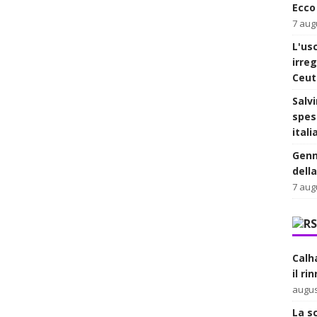
Ecco
7 aug
L'usc
irre
Ceut
Salvi
spes
itali
Genn
dell
7 aug
Calh
il ri
augus
La s