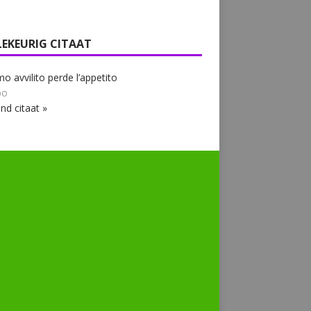
LEKEURIG CITAAT
mo avvilito perde l’appetito
bo
nd citaat »