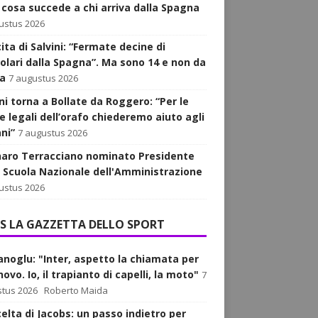
 cosa succede a chi arriva dalla Spagna
ustus 2026
ita di Salvini: “Fermate decine di
golari dalla Spagna”. Ma sono 14 e non da
a
7 augustus 2026
ni torna a Bollate da Roggero: “Per le
e legali dell’orafo chiederemo aiuto agli
ani”
7 augustus 2026
aro Terracciano nominato Presidente
a Scuola Nazionale dell'Amministrazione
ustus 2026
LA GAZZETTA DELLO SPORT
anoglu: "Inter, aspetto la chiamata per
nnovo. Io, il trapianto di capelli, la moto"
7
tus 2026
Roberto Maida
celta di Jacobs: un passo indietro per