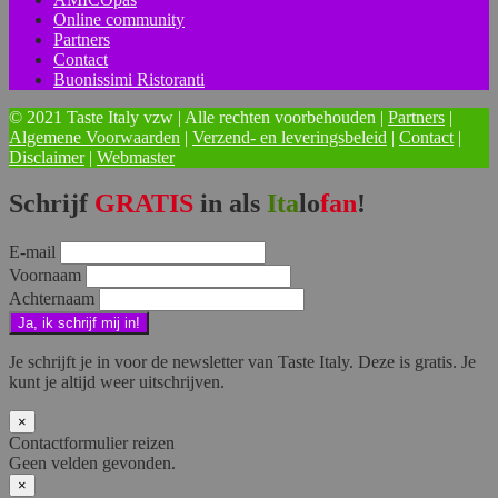
Online community
Partners
Contact
Buonissimi Ristoranti
© 2021 Taste Italy vzw | Alle rechten voorbehouden |
Partners
|
Algemene Voorwaarden
|
Verzend- en leveringsbeleid
|
Contact
|
Disclaimer
|
Webmaster
Schrijf
GRATIS
in als
Ita
lo
fan
!
E-mail
Voornaam
Achternaam
Je schrijft je in voor de newsletter van Taste Italy. Deze is gratis. Je
kunt je altijd weer uitschrijven.
×
Contactformulier reizen
Geen velden gevonden.
×