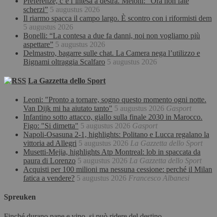
Preferenze, c’è l’intesa a destra. Meloni: “Ora non fate
scherzi”
5 augustus 2026
Il riarmo spacca il campo largo. È scontro con i riformisti dem
5 augustus 2026
Bonelli: “La contesa a due fa danni, noi non vogliamo più
aspettare”
5 augustus 2026
Delmastro, bagarre sulle chat. La Camera nega l’utilizzo e
Bignami oltraggia Scalfaro
5 augustus 2026
La Gazzetta dello Sport
Leoni: "Pronto a tornare, sogno questo momento ogni notte.
Van Dijk mi ha aiutato tanto"
5 augustus 2026
Gasport
Infantino sotto attacco, giallo sulla finale 2030 in Marocco.
Figo: "Si dimetta"
5 augustus 2026
Gasport
Napoli-Osasuna 2-1, highlights: Politano e Lucca regalano la
vittoria ad Allegri
5 augustus 2026
La Gazzetta dello Sport
Musetti-Mejia, highlights Atp Montreal: lob in spaccata da
paura di Lorenzo
5 augustus 2026
La Gazzetta dello Sport
Acquisti per 100 milioni ma nessuna cessione: perché il Milan
fatica a vendere?
5 augustus 2026
Francesco Albanesi
Spreuken
Finché durano pane e vino, si può ridere del destino