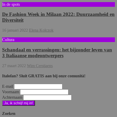
In de spots
De Fashion Week in Milaan 2022: Duurzaamheid en
Diversiteit
16 januari 2022
Elena Kolczok
Cultura
Schandaal en verrassingen: het bijzonder leven van
3 Italiaanse modeontwerpers
27 maart 2022
Wim Cerstiaens
Italofan? Sluit GRATIS aan bij onze comunità!
E-mail
Voornaam
Achternaam
Zoeken