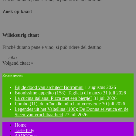
Zoek op kaart
Willekeurig citaat
Finché durano pane e vino, si può ridere del destino
—
cibo
Volgend citaat »
Recent gepost
Bij de dood van architect Borromini
1 augustus 2026
Buonissimo appetito (158): Tagliata di manzo
31 juli 2026
La cucina italiana: Pizza met een biertje?
31 juli 2026
Lombo (11): de ruïne die mijn hart veroverde
30 juli 2026
Legendes uit het Valtellina (106): De Donna selvatica en de
Steen van vruchtbaarheid
27 juli 2026
Home
Taste Italy
AMICOpas