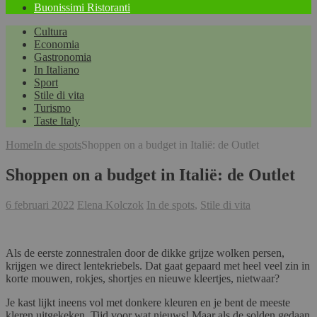
Buonissimi Ristoranti
Cultura
Economia
Gastronomia
In Italiano
Sport
Stile di vita
Turismo
Taste Italy
Home
In de spots
Shoppen on a budget in Italië: de Outlet
Shoppen on a budget in Italië: de Outlet
6 februari 2022
Elena Kolczok
In de spots
,
Stile di vita
Als de eerste zonnestralen door de dikke grijze wolken persen,
krijgen we direct lentekriebels. Dat gaat gepaard met heel veel zin in
korte mouwen, rokjes, shortjes en nieuwe kleertjes, nietwaar?
Je kast lijkt ineens vol met donkere kleuren en je bent de meeste
kleren uitgekeken. Tijd voor wat nieuws! Maar als de solden gedaan