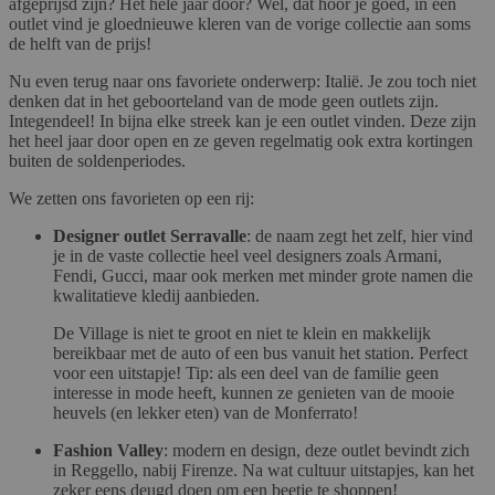
afgeprijsd zijn? Het hele jaar door? Wel, dat hoor je goed, in een
outlet vind je gloednieuwe kleren van de vorige collectie aan soms
de helft van de prijs!
Nu even terug naar ons favoriete onderwerp: Italië. Je zou toch niet
denken dat in het geboorteland van de mode geen outlets zijn.
Integendeel! In bijna elke streek kan je een outlet vinden. Deze zijn
het heel jaar door open en ze geven regelmatig ook extra kortingen
buiten de soldenperiodes.
We zetten ons favorieten op een rij:
Designer outlet Serravalle
: de naam zegt het zelf, hier vind
je in de vaste collectie heel veel designers zoals Armani,
Fendi, Gucci, maar ook merken met minder grote namen die
kwalitatieve kledij aanbieden.
De Village is niet te groot en niet te klein en makkelijk
bereikbaar met de auto of een bus vanuit het station. Perfect
voor een uitstapje! Tip: als een deel van de familie geen
interesse in mode heeft, kunnen ze genieten van de mooie
heuvels (en lekker eten) van de Monferrato!
Fashion Valley
: modern en design, deze outlet bevindt zich
in Reggello, nabij Firenze. Na wat cultuur uitstapjes, kan het
zeker eens deugd doen om een beetje te shoppen!