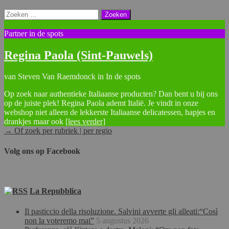
Zoeken
naar:
Partner in de spots
Regina Paola (Sint-Pauwels)
van Steven Van Raemdonck in In de spots
Op zoek naar authentieke Italiaanse producten? Dan bent u bij ons
op de juiste plek! Regina Paola ademt Italië. Je vindt in onze
webshop niet alleen de lekkerste Italiaanse delicatessen, hapjes en
drankjes maar ook
[lees verder]
→ Of zoek per rubriek | per regio
Volg ons op Facebook
La Repubblica
Il pasticcio della risoluzione. Salvini avverte gli alleati:“Così
non la voteremo mai”
5 augustus 2026