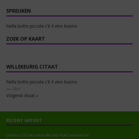
SPREUKEN
Nella botte piccola c’è il vino buono
ZOEK OP KAART
WILLEKEURIG CITAAT
Nella botte piccola c’è il vino buono
—
cibo
Volgend citaat »
RECENT GEPOST
Lombo (12): de ruïne die mijn hart veroverde