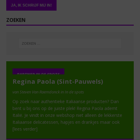
ZOEKEN
PARTNER IN DE SPOTS
Regina Paola (Sint-Pauwels)
van Steven Van Raemdonck in In de spots
Op zoek naar authentieke Italiaanse producten? Dan
bent u bij ons op de juiste plek! Regina Paola ademt
Italië. Je vindt in onze webshop niet alleen de lekkerste
Italiaanse delicatessen, hapjes en drankjes maar ook
[lees verder]