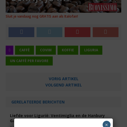
Sluit je vandaag nog GRATIS aan als Italofan!
CAFFÈ
COVIM
KOFFIE
LIGURIA
UN CAFFÈ PER FAVORE
VORIG ARTIKEL
VOLGEND ARTIKEL
GERELATEERDE BERICHTEN
Liefde voor Ligurië: Ventimiglia en de Hanbury
Gardens
×