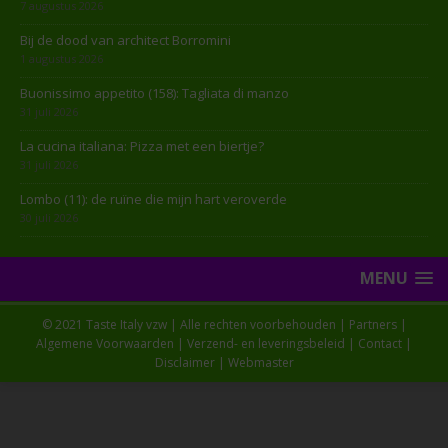
7 augustus 2026
Bij de dood van architect Borromini
1 augustus 2026
Buonissimo appetito (158): Tagliata di manzo
31 juli 2026
La cucina italiana: Pizza met een biertje?
31 juli 2026
Lombo (11): de ruïne die mijn hart veroverde
30 juli 2026
MENU
© 2021 Taste Italy vzw | Alle rechten voorbehouden |
Partners
|
Algemene Voorwaarden
|
Verzend- en leveringsbeleid
|
Contact
|
Disclaimer
|
Webmaster