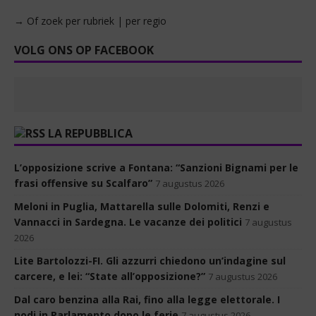
→ Of zoek per rubriek | per regio
VOLG ONS OP FACEBOOK
LA REPUBBLICA
L’opposizione scrive a Fontana: “Sanzioni Bignami per le
frasi offensive su Scalfaro”
7 augustus 2026
Meloni in Puglia, Mattarella sulle Dolomiti, Renzi e
Vannacci in Sardegna. Le vacanze dei politici
7 augustus
2026
Lite Bartolozzi-FI. Gli azzurri chiedono un’indagine sul
carcere, e lei: “State all’opposizione?”
7 augustus 2026
Dal caro benzina alla Rai, fino alla legge elettorale. I
nodi in Parlamento dopo le ferie
7 augustus 2026