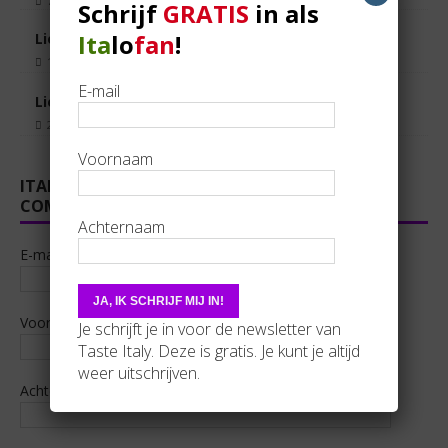
7 april 2023
Steven Van Raemdonck
Schrijf
GRATIS
in als
Ita
lo
fan
!
Liefde voor Ligurië: bezoek aan Cinque Terre
11 april 2023
Marianne Moerdijk
E-mail
Liefde voor Ligurië: pallapugno in Apricale
28 maart 2023
Steven Van Raemdonck
Voornaam
ITALOFAN? SLUIT GRATIS AAN BIJ ONZE
COMUNITÀ!
Achternaam
E-mail
Voornaam
Je schrijft je in voor de newsletter van
Taste Italy. Deze is gratis. Je kunt je altijd
weer uitschrijven.
Achternaam