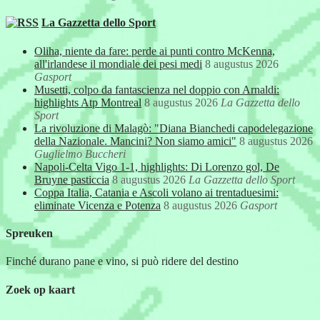
La Gazzetta dello Sport
Oliha, niente da fare: perde ai punti contro McKenna,
all'irlandese il mondiale dei pesi medi
8 augustus 2026
Gasport
Musetti, colpo da fantascienza nel doppio con Arnaldi:
highlights Atp Montreal
8 augustus 2026
La Gazzetta dello
Sport
La rivoluzione di Malagò: "Diana Bianchedi capodelegazione
della Nazionale. Mancini? Non siamo amici"
8 augustus 2026
Guglielmo Buccheri
Napoli-Celta Vigo 1-1, highlights: Di Lorenzo gol, De
Bruyne pasticcia
8 augustus 2026
La Gazzetta dello Sport
Coppa Italia, Catania e Ascoli volano ai trentaduesimi:
eliminate Vicenza e Potenza
8 augustus 2026
Gasport
Spreuken
Finché durano pane e vino, si può ridere del destino
Zoek op kaart