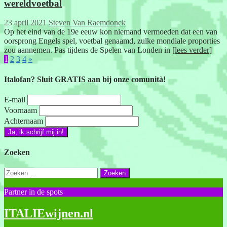
wereldvoetbal
23 april 2021
Steven Van Raemdonck
Op het eind van de 19e eeuw kon niemand vermoeden dat een van
oorsprong Engels spel, voetbal genaamd, zulke mondiale proporties
zou aannemen. Pas tijdens de Spelen van Londen in
[lees verder]
1
2
3
4
»
Italofan? Sluit GRATIS aan bij onze comunità!
E-mail
Voornaam
Achternaam
Zoeken
Zoeken
naar:
Partner in de spots
ITALIEwijnen.nl