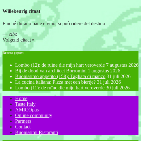
Willekeurig citaat
Finché durano pane e vino, si può ridere del destino
—
cibo
Volgend citaat »
Recent gepost
Lombo (12): de ruïne die mijn hart veroverde
7 augustus 2026
Bij de dood van architect Borromini
1 augustus 2026
Buonissimo appetito (158): Tagliata di manzo
31 juli 2026
La cucina italiana: Pizza met een biertje?
31 juli 2026
Lombo (11): de ruïne die mijn hart veroverde
30 juli 2026
Home
Taste Italy
AMICOpas
Online community
Partners
Contact
Buonissimi Ristoranti