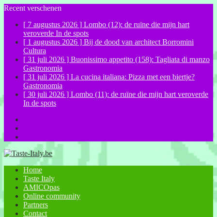
Recent verschenen
[ 7 augustus 2026 ]
Lombo (12): de ruïne die mijn hart
veroverde
In de spots
[ 1 augustus 2026 ]
Bij de dood van architect Borromini
Cultura
[ 31 juli 2026 ]
Buonissimo appetito (158): Tagliata di manzo
Gastronomia
[ 31 juli 2026 ]
La cucina italiana: Pizza met een biertje?
Gastronomia
[ 30 juli 2026 ]
Lombo (11): de ruïne die mijn hart veroverde
In de spots
Facebook
Instagram
YouTube
Home
Taste Italy
AMICOpas
Online community
Partners
Contact