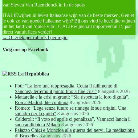
van Steven Van Raemdonck in In de spots
ITALIEwijnen.nl levert Italiaanse wijn van de beste merken. Geniet
je ook zo van goede Italiaanse wijn? Bij ons vind je heerlijke wijnen
uit het land van ‘dolce vita’. ITALIEwijnen.nl importeert al 15 jaar
direct vanuit
[lees verder]
→ Of zoek per rubriek | per regio
Volg ons op Facebook
La Repubblica
Foti: “La loro una rappresaglia. Ceuta il fallimento di
Sanchez, terremo il punto fino a fine crisi”
8 augustus 2026
Mattarella e la crisi migranti: “Sia rispettata la loro dignità”.
Roma-Madrid, lite continua
8 augustus 2026
Romeo: “Lega senza futuro se rinnega le sue origini. Una
squadra per la guida”
8 augustus 2026
Calderoli: “Il voto ad aprile ci penalizza”. Vannacci lancia il
suo candidato a Milano
8 augustus 2026
Palazzo Chigi e Moncloa alla guerra dei nervi. La mediazione
di Bruxelles
8 augustus 2026