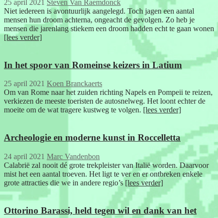
25 april 2021
Steven Van Raemdonck
Niet iedereen is avontuurlijk aangelegd. Toch jagen een aantal
mensen hun droom achterna, ongeacht de gevolgen. Zo heb je
mensen die jarenlang stiekem een droom hadden echt te gaan wonen
[lees verder]
In het spoor van Romeinse keizers in Latium
25 april 2021
Koen Branckaerts
Om van Rome naar het zuiden richting Napels en Pompeii te reizen,
verkiezen de meeste toeristen de autosnelweg. Het loont echter de
moeite om de wat tragere kustweg te volgen.
[lees verder]
Archeologie en moderne kunst in Roccelletta
24 april 2021
Marc Vandenbon
Calabrië zal nooit dé grote trekpleister van Italië worden. Daarvoor
mist het een aantal troeven. Het ligt te ver en er ontbreken enkele
grote attracties die we in andere regio’s
[lees verder]
Ottorino Barassi, held tegen wil en dank van het