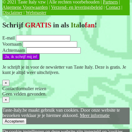
© 2021 Taste Italy vzw | Alle rechten voorbehouden |
Partners
|
Algemene Voorwaarden
|
Verzend- en leveringsbeleid
|
Contact
|
Disclaimer
|
Webmaster
Schrijf
GRATIS
in als
Ita
lo
fan
!
E-mail
Voornaam
Achternaam
Je schrijft je in voor de newsletter van Taste Italy. Deze is gratis. Je
kunt je altijd weer uitschrijven.
×
Contactformulier reizen
Geen velden gevonden.
×
Taste-Italy.be maakt gebruik van cookies. Door onze website te
bezoeken verklaar je je hiermee akkoord.
Meer informatie
Accepteren
De cookie-instellingen op deze website zijn ingesteld op 'cookies