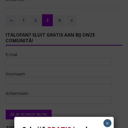
«
1
2
3
4
»
ITALOFAN? SLUIT GRATIS AAN BIJ ONZE
COMUNITÀ!
E-mail
Voornaam
Achternaam
×