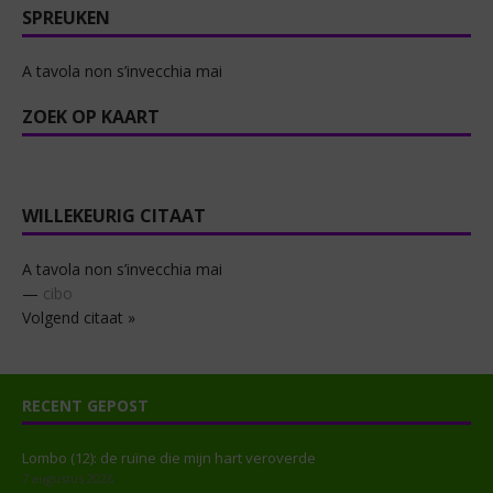
SPREUKEN
A tavola non s’invecchia mai
ZOEK OP KAART
WILLEKEURIG CITAAT
A tavola non s’invecchia mai
—
cibo
Volgend citaat »
RECENT GEPOST
Lombo (12): de ruïne die mijn hart veroverde
7 augustus 2026