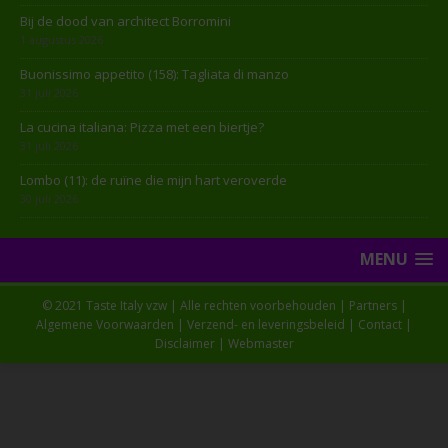
Bij de dood van architect Borromini
1 augustus 2026
Buonissimo appetito (158): Tagliata di manzo
31 juli 2026
La cucina italiana: Pizza met een biertje?
31 juli 2026
Lombo (11): de ruïne die mijn hart veroverde
30 juli 2026
MENU
© 2021 Taste Italy vzw | Alle rechten voorbehouden |
Partners
|
Algemene Voorwaarden
|
Verzend- en leveringsbeleid
|
Contact
|
Disclaimer
|
Webmaster