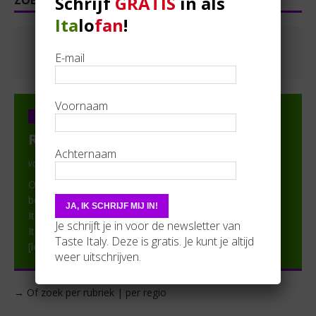
Schrijf
GRATIS
in als
ZOEKEN
Ita
lo
fan
!
E-mail
Voornaam
PARTNER IN DE SPOTS
Regina Paola (Sint-Pauwels)
Achternaam
van Steven Van Raemdonck in In de spots
Op zoek naar authentieke Italiaanse producten? Dan
bent u bij ons op de juiste plek! Regina Paola ademt
Italië. Je vindt in onze webshop niet alleen de lekkerste
Je schrijft je in voor de newsletter van
Italiaanse delicatessen, hapjes en drankjes maar ook
Taste Italy. Deze is gratis. Je kunt je altijd
[lees verder]
weer uitschrijven.
→ Of zoek per rubriek | per regio