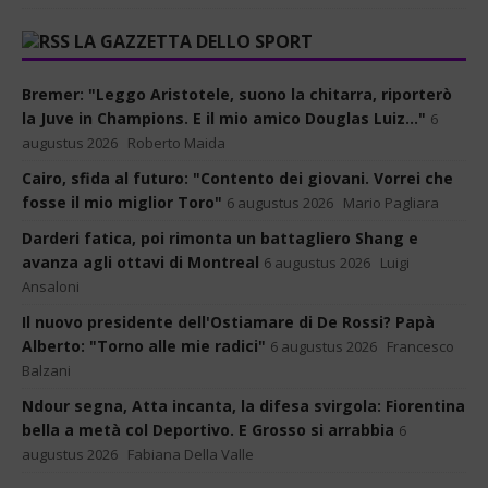
LA GAZZETTA DELLO SPORT
Bremer: "Leggo Aristotele, suono la chitarra, riporterò
la Juve in Champions. E il mio amico Douglas Luiz..."
6
augustus 2026
Roberto Maida
Cairo, sfida al futuro: "Contento dei giovani. Vorrei che
fosse il mio miglior Toro"
6 augustus 2026
Mario Pagliara
Darderi fatica, poi rimonta un battagliero Shang e
avanza agli ottavi di Montreal
6 augustus 2026
Luigi
Ansaloni
Il nuovo presidente dell'Ostiamare di De Rossi? Papà
Alberto: "Torno alle mie radici"
6 augustus 2026
Francesco
Balzani
Ndour segna, Atta incanta, la difesa svirgola: Fiorentina
bella a metà col Deportivo. E Grosso si arrabbia
6
augustus 2026
Fabiana Della Valle