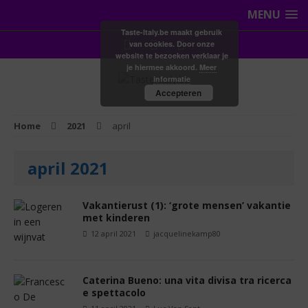
MENU
Taste-Italy.be maakt gebruik
van cookies. Door onze
website te bezoeken verklaar je
je hiermee akkoord.
Meer
informatie
Accepteren
Home
2021
april
april 2021
Vakantierust (1): ‘grote mensen’ vakantie
met kinderen
12 april 2021
jacquelinekamp80
Caterina Bueno: una vita divisa tra ricerca
e spettacolo