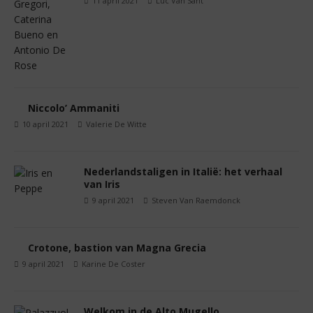
11 april 2021
Luc Van Sant
Niccolo’ Ammaniti
10 april 2021
Valerie De Witte
Nederlandstaligen in Italië: het verhaal
van Iris
9 april 2021
Steven Van Raemdonck
Crotone, bastion van Magna Grecia
9 april 2021
Karine De Coster
Welkom in de Alto Mugello