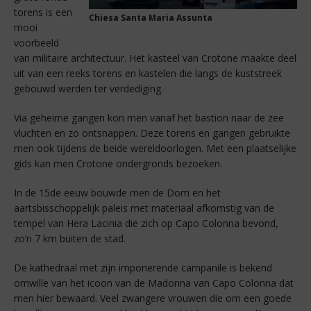
torens is een
Chiesa Santa Maria Assunta
mooi
voorbeeld
van militaire architectuur. Het kasteel van Crotone maakte deel
uit van een reeks torens en kastelen die langs de kuststreek
gebouwd werden ter verdediging.
Via geheime gangen kon men vanaf het bastion naar de zee
vluchten en zo ontsnappen. Deze torens en gangen gebruikte
men ook tijdens de beide wereldoorlogen. Met een plaatselijke
gids kan men Crotone ondergronds bezoeken.
In de 15de eeuw bouwde men de Dom en het
aartsbisschoppelijk paleis met materiaal afkomstig van de
tempel van Hera Lacinia die zich op Capo Colonna bevond,
zo’n 7 km buiten de stad.
De kathedraal met zijn imponerende campanile is bekend
omwille van het icoon van de Madonna van Capo Colonna dat
men hier bewaard. Veel zwangere vrouwen die om een goede