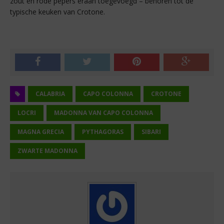
zout en rode pepers eraan toegevoegd – behoren tot de
typische keuken van Crotone.
CALABRIA
CAPO COLONNA
CROTONE
LOCRI
MADONNA VAN CAPO COLONNA
MAGNA GRECIA
PYTHAGORAS
SIBARI
ZWARTE MADONNA