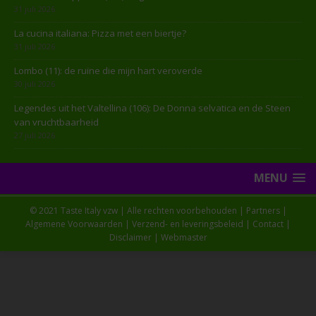
31 juli 2026
La cucina italiana: Pizza met een biertje?
31 juli 2026
Lombo (11): de ruïne die mijn hart veroverde
30 juli 2026
Legendes uit het Valtellina (106): De Donna selvatica en de Steen
van vruchtbaarheid
27 juli 2026
MENU
© 2021 Taste Italy vzw | Alle rechten voorbehouden |
Partners
|
Algemene Voorwaarden
|
Verzend- en leveringsbeleid
|
Contact
|
Disclaimer
|
Webmaster