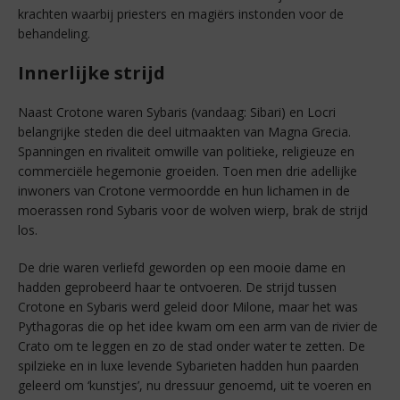
krachten waarbij priesters en magiërs instonden voor de
behandeling.
Innerlijke strijd
Naast Crotone waren Sybaris (vandaag: Sibari) en Locri
belangrijke steden die deel uitmaakten van Magna Grecia.
Spanningen en rivaliteit omwille van politieke, religieuze en
commerciële hegemonie groeiden. Toen men drie adellijke
inwoners van Crotone vermoordde en hun lichamen in de
moerassen rond Sybaris voor de wolven wierp, brak de strijd
los.
De drie waren verliefd geworden op een mooie dame en
hadden geprobeerd haar te ontvoeren. De strijd tussen
Crotone en Sybaris werd geleid door Milone, maar het was
Pythagoras die op het idee kwam om een arm van de rivier de
Crato om te leggen en zo de stad onder water te zetten. De
spilzieke en in luxe levende Sybarieten hadden hun paarden
geleerd om ‘kunstjes’, nu dressuur genoemd, uit te voeren en