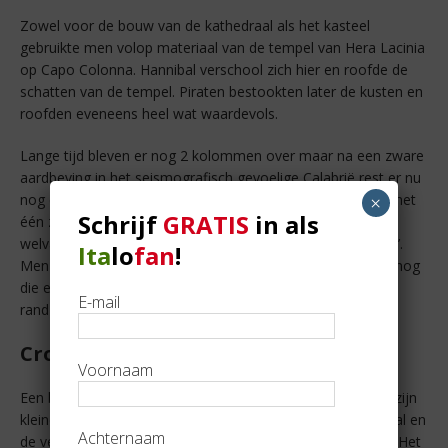
Zowel voor de bouw van de kathedraal als het kasteel
gebruikte men volop materiaal van de tempel van Hera Lacinia
op Capo Colonna. Hannibal verschool zich hier en roofde de
schatten van de tempel. Piraten bestookten later de kusten en
roofden eveneens heel wat waardevols.
Lange tijd bleven er nog 2 kolommen over maar na een zware
aardbeving in het seismografisch gevoelige Calabrië rest er nu
nog één Dorische zuil. Ooit was dit een prachtige tempel met
×
Schrijf
GRATIS
in als
één zuil volledig van goud, wat erop duidt dat dit een
welvarende streek was. De kaap heette toen ‘Capo Lacinia’.
Ita
lo
fan
!
Men veranderde de naam in ‘Capo Colonna’ toen er enkel nog
die ene zuil overbleef, die recht naar de hemel kijkt aan de
E-mail
rand van de mooie blauwe Ionische Zee.
Crotone bezoeken
Voornaam
Een bezoek aan Crotone met zijn boeiende geschiedenis, zijn
kleine smalle pittoreske steegjes, het kasteel, de kathedraal en
Achternaam
de vele andere kerken kan ik jullie ten zeerste aanbevelen. Het