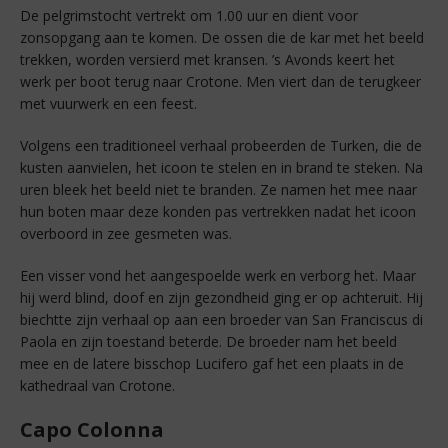
De pelgrimstocht vertrekt om 1.00 uur en dient voor
zonsopgang aan te komen. De ossen die de kar met het beeld
trekken, worden versierd met kransen. ’s Avonds keert het
werk per boot terug naar Crotone. Men viert dan de terugkeer
met vuurwerk en een feest.
Volgens een traditioneel verhaal probeerden de Turken, die de
kusten aanvielen, het icoon te stelen en in brand te steken. Na
uren bleek het beeld niet te branden. Ze namen het mee naar
hun boten maar deze konden pas vertrekken nadat het icoon
overboord in zee gesmeten was.
Een visser vond het aangespoelde werk en verborg het. Maar
hij werd blind, doof en zijn gezondheid ging er op achteruit. Hij
biechtte zijn verhaal op aan een broeder van San Franciscus di
Paola en zijn toestand beterde. De broeder nam het beeld
mee en de latere bisschop Lucifero gaf het een plaats in de
kathedraal van Crotone.
Capo Colonna