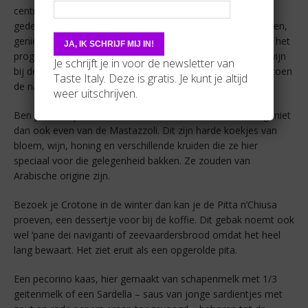
centrale plein dat de stad in een oud en een hedendaags
gedeelte indeelt, is de Piazza Pitagora. Eens heerlijk winkelen,
genieten van een lekkere Cirò wijn, mag niet ontbreken op het
programma. Volgens een legende schonk men deze Cirò wijn
Je schrijft je in voor de newsletter van
bij de overwinning tijdens de Olympische spelen en droeg toen
Taste Italy. Deze is gratis. Je kunt je altijd
de naam Cremissa.
weer uitschrijven.
Ben je daar tijdens de feesten ter ere van de Madonna, geniet
dan ook even van de Mastazzoli. Dit zijn harde koekjes van
bloem, wijn, honing en verschillende kruiden die ze hier
speciaal voor die gelegenheid bakken. Ze zouden van
Arabische origine zijn.
Bezoek je Crotone in de winter dan kan je de Pitta n’Chiusa
proeven, een dessertje voor bij de koffie. Dit gebak noemt ook
wel ‘pane dei naviganti of zeevaardersbrood omdat het heel
lang bewaart. Het ziet eruit als een opgerolde pita.
Een pecorino kaas, hier gemaakt van schapenmelk met 1/3
geitenmelk of een Sardella – saus van jonge sardientjes met