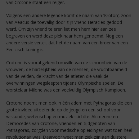
van Crotone staat een reiger.
Volgens een andere legende komt de naam van ‘Kroton’, zoon
van Aeacus die toevallig door zijn vriend Heracles gedood
werd. Om zijn vriend te eren liet men hem hier aan zee
begraven en werd deze plek naar hem genoemd. Nog een
andere versie vertelt dat het de naam van een broer van een
Fenicisch koning is.
Crotone is vooral gekend omwille van de schoonheid van de
vrouwen, de hartelijkheid van de mensen, de vruchtbaarheid
van de velden, de kracht van de atleten die vaak de
overwinningen wegsleepten tijdens Olympische spelen. De
worstelaar Milone was een veelvuldig Olympisch Kampioen.
Crotone noemt men ook in één adem met Pythagoras die een
grote invloed uitoefende op de jeugd en een school voor
wiskunde, wetenschap en muziek stichtte. Alcmeone en
Democedes van Crotone, vrienden en tijdgenoten van
Pythagoras, zorgden voor medische opleidingen wat toen heel
revolutionair was. Daarvoor weet men ziek zijn aan duistere