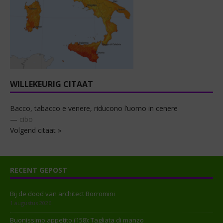
WILLEKEURIG CITAAT
Bacco, tabacco e venere, riducono l’uomo in cenere
—
cibo
Volgend citaat »
RECENT GEPOST
Bij de dood van architect Borromini
1 augustus 2026
Buonissimo appetito (158): Tagliata di manzo