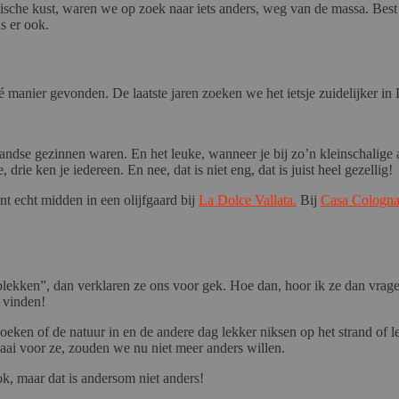
tische kust, waren we op zoek naar iets anders, weg van de massa. Bes
s er ook.
 manier gevonden. De laatste jaren zoeken we het ietsje zuidelijker i
andse gezinnen waren. En het leuke, wanneer je bij zo’n kleinschalige
 drie ken je iedereen. En nee, dat is niet eng, dat is juist heel gezellig!
 echt midden in een olijfgaard bij
La Dolce Vallata.
Bij
Casa Cologn
plekken”, dan verklaren ze ons voor gek. Hoe dan, hoor ik ze dan v
 vinden!
oeken of de natuur in en de andere dag lekker niksen op het strand of 
 saai voor ze, zouden we nu niet meer anders willen.
, maar dat is andersom niet anders!