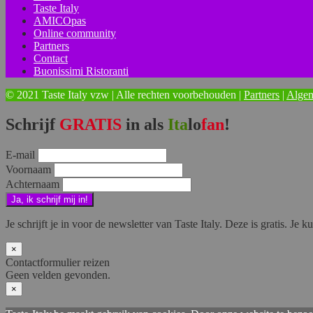
Taste Italy
AMICOpas
Online community
Partners
Contact
Buonissimi Ristoranti
© 2021 Taste Italy vzw | Alle rechten voorbehouden |
Partners
|
Alge
Schrijf
GRATIS
in als
Ita
lo
fan
!
E-mail
Voornaam
Achternaam
Je schrijft je in voor de newsletter van Taste Italy. Deze is gratis. Je ku
×
Contactformulier reizen
Geen velden gevonden.
×