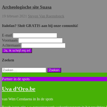
Archeologische site Suasa
19 februari 2021
Steven Van Raemdonck
Italofan? Sluit GRATIS aan bij onze comunità!
E-mail
Voornaam
Achternaam
Zoeken
Zoeken
naar:
Partner in de spots
Uva d’Oro.be
van Wim Cerstiaens in In de spots