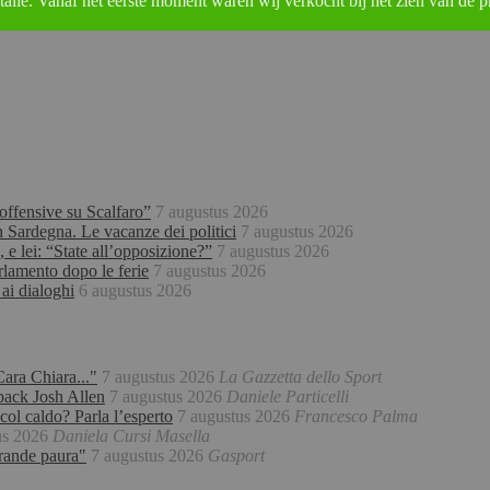
alië. Vanaf het eerste moment waren wij verkocht bij het zien van de pr
offensive su Scalfaro”
7 augustus 2026
n Sardegna. Le vacanze dei politici
7 augustus 2026
 e lei: “State all’opposizione?”
7 augustus 2026
arlamento dopo le ferie
7 augustus 2026
 ai dialoghi
6 augustus 2026
Cara Chiara..."
7 augustus 2026
La Gazzetta dello Sport
back Josh Allen
7 augustus 2026
Daniele Particelli
col caldo? Parla l’esperto
7 augustus 2026
Francesco Palma
us 2026
Daniela Cursi Masella
grande paura"
7 augustus 2026
Gasport