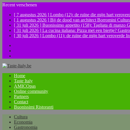
Recent verschenen
[ 7 augustus 2026 ]
Lombo (12): de ruïne die mijn hart verove
[ 1 augustus 2026 ]
Bij de dood van architect Borromini
Cultur
[ 31 juli 2026 ]
Buonissimo appetito (158): Tagliata di manzo
G
[ 31 juli 2026 ]
La cucina italiana: Pizza met een biertje?
Gastr
[ 30 juli 2026 ]
Lombo (11): de ruïne die mijn hart veroverde
In
Facebook
Instagram
YouTube
Home
Taste Italy
AMICOpas
Online community
Partners
Contact
Buonissimi Ristoranti
Cultura
Economia
Gastronomia