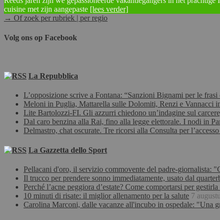
Reeds jaren zijn we gepassioneerde vakantiegangers in het prachtige It
cuisine met zijn aangepaste
[lees verder]
→ Of zoek per rubriek | per regio
Volg ons op Facebook
La Repubblica
L’opposizione scrive a Fontana: “Sanzioni Bignami per le frasi 
Meloni in Puglia, Mattarella sulle Dolomiti, Renzi e Vannacci i
Lite Bartolozzi-FI. Gli azzurri chiedono un’indagine sul carcere,
Dal caro benzina alla Rai, fino alla legge elettorale. I nodi in P
Delmastro, chat oscurate. Tre ricorsi alla Consulta per l’accesso
La Gazzetta dello Sport
Pellacani d'oro, il servizio commovente del padre-giornalista: "
Il trucco per prendere sonno immediatamente, usato dal quarter
Perché l’acne peggiora d’estate? Come comportarsi per gestirla 
10 minuti di risate: il miglior allenamento per la salute
7 august
Carolina Marconi, dalle vacanze all'incubo in ospedale: "Una 