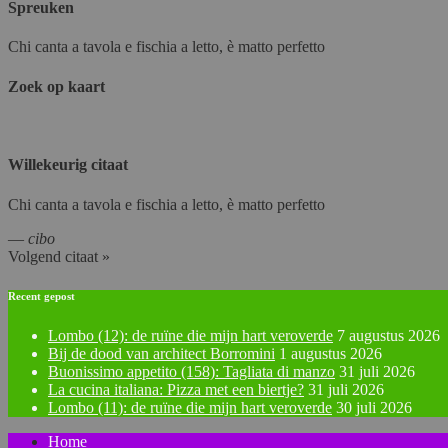
Spreuken
Chi canta a tavola e fischia a letto, è matto perfetto
Zoek op kaart
Willekeurig citaat
Chi canta a tavola e fischia a letto, è matto perfetto
—
cibo
Volgend citaat »
Recent gepost
Lombo (12): de ruïne die mijn hart veroverde
7 augustus 2026
Bij de dood van architect Borromini
1 augustus 2026
Buonissimo appetito (158): Tagliata di manzo
31 juli 2026
La cucina italiana: Pizza met een biertje?
31 juli 2026
Lombo (11): de ruïne die mijn hart veroverde
30 juli 2026
Home