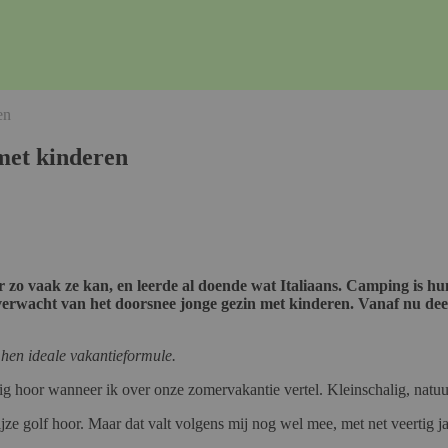
en
 met kinderen
r zo vaak ze kan, en leerde al doende wat Italiaans. Camping is hu
 verwacht van het doorsnee jonge gezin met kinderen. Vanaf nu deel
r hen ideale vakantieformule.
matig hoor wanneer ik over onze zomervakantie vertel. Kleinschalig, nat
ijze golf hoor. Maar dat valt volgens mij nog wel mee, met net veertig j