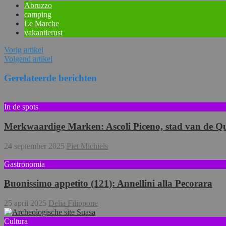
Abruzzo
camping
Le Marche
vakantierust
Vorig artikel
Volgend artikel
Gerelateerde berichten
In de spots
Merkwaardige Marken: Ascoli Piceno, stad van de Q
24 september 2025
Piet Michiels
Gastronomia
Buonissimo appetito (121): Annellini alla Pecorara
25 april 2025
Delia Filippone
Cultura