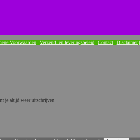
mene Voorwaarden
|
Verzend- en leveringsbeleid
|
Contact
|
Disclaimer
nt je altijd weer uitschrijven.