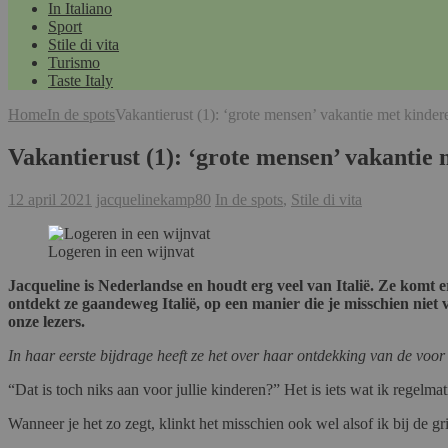
In Italiano
Sport
Stile di vita
Turismo
Taste Italy
Home
In de spots
Vakantierust (1): ‘grote mensen’ vakantie met kinder
Vakantierust (1): ‘grote mensen’ vakantie
12 april 2021
jacquelinekamp80
In de spots
,
Stile di vita
Logeren in een wijnvat
Jacqueline is Nederlandse en houdt erg veel van Italië. Ze komt e
ontdekt ze gaandeweg Italië, op een manier die je misschien niet
onze lezers.
In haar eerste bijdrage heeft ze het over haar ontdekking van de voo
“Dat is toch niks aan voor jullie kinderen?” Het is iets wat ik regel
Wanneer je het zo zegt, klinkt het misschien ook wel alsof ik bij de gr