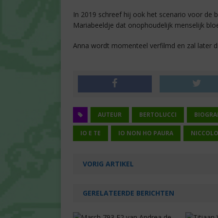
In 2019 schreef hij ook het scenario voor de b
Mariabeeldje dat onophoudelijk menselijk blo
Anna wordt momenteel verfilmd en zal later dit
AUTEUR
BERTOLUCCI
BIOGRA
IO E TE
IO NON HO PAURA
NICCOLO
VORIG ARTIKEL
GERELATEERDE BERICHTEN