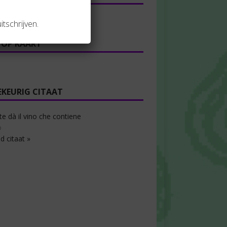
te dà il vino che contiene
itschrijven.
 OP KAART
EKEURIG CITAAT
te dà il vino che contiene
o
d citaat »