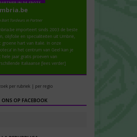
PARTNER IN DE SPOTS
mbria.be
 Bart Tordeurs in Partner
bria.be importeert sinds 2003 de beste
n, olijfolie en specialiteiten uit Umbrië,
t groene hart van Italië. In onze
noteca’ in het centrum van Geel kan je
t hele jaar gratis proeven van
rschillende Italiaanse
[lees verder]
oek per rubriek | per regio
 ONS OP FACEBOOK