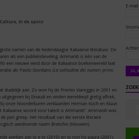
E-mail
Cultura
,
In de spots
Voorn
Achte
grote namen van de hedendaagse Italiaanse literatuur. De
aren als een publiekslieveling. Ammaniti is één van de
 ’90 een nieuwe wind door de Italiaanse boekenwereld laat
eratie als Paolo Giordano
(La solitudine dei numeri primi,
ZOEK
at duidelijk aan. Zo won hij de Premio Viareggio in 2001 en
uitgegeven bij Einaudi en vinden wereldwijd gretig aftrek,
. Bij onze Noorderburen verklaarden Herman Koch en Kluun
t Italiaanse woord voor talent is Ammaniti”. Ammaniti was
 de pen greep. Het resultaat van die eerste literaire
iologisch aandoende naam
Branchie
(Kieuwen).
de werken zijn Io e te (2010) en Io non ho paura (2001).