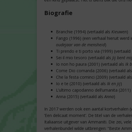
Biografie
Branchie (1994) (vertaald als
Kieuwen
)
Fango (1996) (een verhaal hieruit werd 
oudejaar van de mensheid
)
Ti prendo e ti porto via (1999) (vertaald
Sei il mio tesoro (vertaald als
Jij bent mi
Io non ho paura (2001) (vertaald als
Ik 
Come Dio comanda (2006) (vertaald al
Che la festa cominci (2009) (vertaald al
Io e te (2010) (vertaald als
Ik en jij
)
L’ultimo capodanno dell’umanita (2011) 
Anna (2015) (vertaald als
Anna
)
In 2017 werden ook een aantal kortverhalen
‘Een delicaat moment’. De titel van de verhal
Italiaanse uitgever van Ammaniti. Die zei, vel
verhalenbundel wilde uitbrengen: “Beste Amman