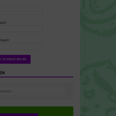
aam
rnaam
EN