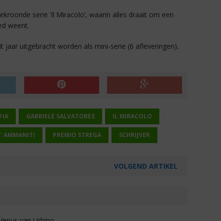
ekroonde serie ‘Il Miracolo’, waarin alles draait om een
ed weent.
 jaar uitgebracht worden als mini-serie (6 afleveringen).
FIA
GABRIELE SALVATORES
IL MIRACOLO
’ AMMANITI
PREMIO STREGA
SCHRIJVER
VOLGEND ARTIKEL