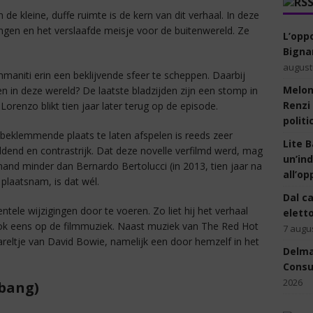
de kleine, duffe ruimte is de kern van dit verhaal. In deze
gen en het verslaafde meisje voor de buitenwereld. Ze
L’opp
Bignam
august
mmaniti erin een beklijvende sfeer te scheppen. Daarbij
Meloni
n in deze wereld? De laatste bladzijden zijn een stomp in
Renzi
orenzo blikt tien jaar later terug op de episode.
politi
beklemmende plaats te laten afspelen is reeds zeer
Lite B
ldend en contrastrijk. Dat deze novelle verfilmd werd, mag
un’ind
and minder dan Bernardo Bertolucci (in 2013, tien jaar na
all’op
l plaatsnam, is dat wél.
Dal ca
ele wijzigingen door te voeren. Zo liet hij het verhaal
eletto
 ook eens op de filmmuziek. Naast muziek van The Red Hot
7 augu
areltje van David Bowie, namelijk een door hemzelf in het
Delmas
Consul
2026
 bang)