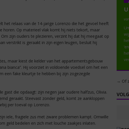
U
van
elt het relaas van de 14-jarige Lorenzo die het gevoel heeft
Um
te horen. Op materieel vlak komt hij niets tekort, maar
wij
. Om zijn ouders te plezieren, verzint hij dat hij meegaat op
he
n verstrikt is geraakt in zijn eigen leugen, besluit hij
‘e
he
ve
stes, maar kiest de kelder van het appartementsgebouw
imana bianca”. Hij voorziet in voldoende voedsel om het een
om een fake kleurtje te hebben bij zijn zogezegde
→ Of z
 gast die opdaagt: zijn negen jaar oudere halfzus, Olivia.
VOLG
reemd geraakt. Steevast zonder geld, komt ze aankloppen
arbij per toeval op Lorenzo.
jn iele, fragiele zus met zware problemen kampt. Omwille
om geld bedelen en zich met louche zaakjes inlaten.