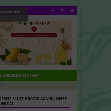
ee akkoord.
Meer
UONISSIMI RISTORANTI
TALY
OFAN? SLUIT GRATIS AAN BIJ ONZE
NITÀ!