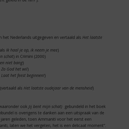
in het Nederlands uitgegeven en vertaald als
Het laatste
 als
Ik haal je op, ik neem je mee
)
jn schat
) in Crimini (2000)
ben niet bang
)
s
Zo God het wil
)
s
Laat het feest beginnen!
)
(vertaald als
Het laatste oudejaar van de mensheid
)
 (waaronder ook
Jij bent mijn schat)
gebundeld in het boek
enbundel is overigens te danken aan een uitspraak van de
e jaren geleden, toen Ammaniti voor het eerst een
iti, laten we het vergeten, het is een delicaat moment”.