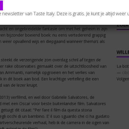
 We zien vanuit de ogen van een kind de intrige zich
 het verhaal mondjesmaat te weten komen hoe de vork aan
La bot
de newsletter van Taste Italy. Deze is gratis. Je kunt je altijd weer u
ZOEK
cht en ongebreidelde fantasie om met het geheim in zijn
t een bijzonder boeiend boek: nu eens vertederend grappig
 dan weer opvallend wijs en diepgaand wanneer thema’s als
WILL
 steekt de verzengende zon overdag schril af tegen de
La bot
r rake observaties gemaakt over de uitzichtloosheid van
—
cib
van Ammaniti, namelijk opgroeien en het verlies van
Volgen
n dit boek aan bod. Een krachtige vertelling die een
 van de lezer kruipt.
2013) verfilmd, en wel door Gabriele Salvatores, de
met een Oscar voor beste buitenlandse film. Salvatores
tuigt dit citaat: “Per fare il film da questa storia
li occhi di un bambino. E’ il suo sguardo che ci ha guidato
 hartverscheurende verhaal, heb ik de camera in de ogen van
ft geleid in de film”).