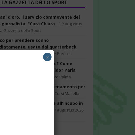
LA GAZZETTA DELLO SPORT
cani d'oro, il servizio commovente del
giornalista: "Cara Chiara..."
7 augustus
La Gazzetta dello Sport
ucco per prendere sonno
iatamente, usato dal quarterback
llen
7 augustus 2026
Daniele Particelli
×
é l’acne peggiora d’estate? Come
rtarsi per gestirla col caldo? Parla
rto
7 augustus 2026
Francesco Palma
uti di risate: il miglior allenamento per
ute
7 augustus 2026
Daniela Cursi Masella
na Marconi, dalle vacanze all'incubo in
ale: "Una grande paura"
7 augustus 2026
rt
UKEN