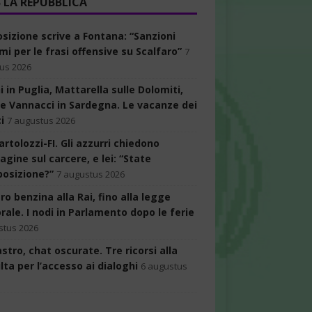
LA REPUBBLICA
osizione scrive a Fontana: “Sanzioni
i per le frasi offensive su Scalfaro”
7
us 2026
 in Puglia, Mattarella sulle Dolomiti,
 e Vannacci in Sardegna. Le vacanze dei
ci
7 augustus 2026
artolozzi-FI. Gli azzurri chiedono
agine sul carcere, e lei: “State
posizione?”
7 augustus 2026
ro benzina alla Rai, fino alla legge
rale. I nodi in Parlamento dopo le ferie
stus 2026
tro, chat oscurate. Tre ricorsi alla
ta per l’accesso ai dialoghi
6 augustus