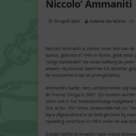
Niccolo’ Ammaniti
10 april 2021
Valerie De Witte
Niccolo’ Ammaniti is zonder meer één van de 
auteur, geboren in 1966 in Rome, geldt sinds j
“jonge kannibalen” die sinds halfweg de jaren
waaien. Hij behoort daarmee tot dezelfde gen
De eenzaamheid van de priemgetallen).
Ammaniti’s harde, niets verbloemende stijl sla
de Premio Strega in 2007. Zijn boeken worden 
zeker ook in het Nederlandstalige taalgebied
zich al fan. The Times verwoordde het zo: “He
bijna afgestudeerd in de biologie toen hij naar
opwelling verscheen in 1994 onder de wat b
Zonder twijfel Ammaniti’s twee meest innemen