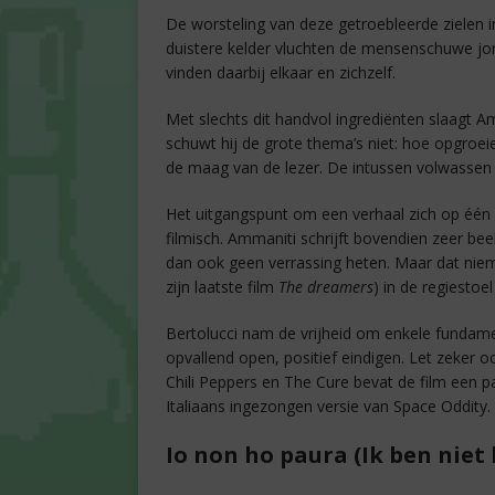
De worsteling van deze getroebleerde zielen in 
duistere kelder vluchten de mensenschuwe jon
vinden daarbij elkaar en zichzelf.
Met slechts dit handvol ingrediënten slaagt A
schuwt hij de grote thema’s niet: hoe opgroeie
de maag van de lezer. De intussen volwassen L
Het uitgangspunt om een verhaal zich op één 
filmisch. Ammaniti schrijft bovendien zeer bee
dan ook geen verrassing heten. Maar dat niem
zijn laatste film
The dreamers
) in de regiestoe
Bertolucci nam de vrijheid om enkele fundament
opvallend open, positief eindigen. Let zeker
Chili Peppers en The Cure bevat de film een p
Italiaans ingezongen versie van Space Oddity.
Io non ho paura (Ik ben niet