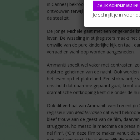
in Cannes) bekroonde film
La meglio gioventù
.
ontvouwen terwijl we via de volwassenen in
Je schrijft je in voor 
de steel zit.
De jonge Michele gaat met een ongekende kra
leven. De wisseling in stijlregisters maakt he
omwille van de pure kinderlijke kijk en taal,
verraad en wanhoop worden aangesneden.
Ammaniti speelt wel vaker met contrasten: zo
duistere geheimen van de nacht. Ook worden e
het leven op het platteland. Een stokpaardje 
onschuld dat daarmee gepaard gaat, komt ook i
dramatische ontknoping kent die onder de huid
Ook dit verhaal van Ammaniti werd recent (in 
regisseur van
Mediterraneo
dat werd bekroond 
bleef trouw aan de geest van de film, daarvan ge
struggente, ho messo la macchina da presa neg
nel film”. (“Om deze film te maken vanuit dit
een kind geplaatst. Het is diens blik die ons hee