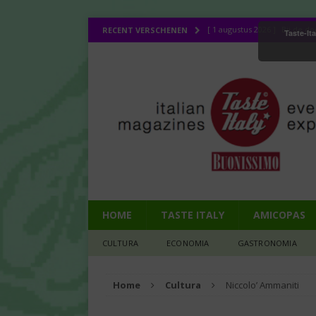
[ 1 augustus 2026 ]
Bij de d
RECENT VERSCHENEN
Taste-It
[ 31 juli 2026 ]
Buonissimo ap
[ 31 juli 2026 ]
La cucina ital
[ 30 juli 2026 ]
Lombo (11): d
[ 7 augustus 2026 ]
Lombo (1
HOME
TASTE ITALY
AMICOPAS
CULTURA
ECONOMIA
GASTRONOMIA
Home
Cultura
Niccolo’ Ammaniti