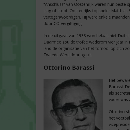
“Anschluss” van Oostenrijk waren hun beste sp
slag of stoot: Oostenrijks topspeler Matthias
vertegenwoordigen. Hij werd enkele maanden la
door CO-vergiftiging.
In de uitgave van 1938 won helaas niet Duitsl
Daarmee zou de trofee wederom vier jaar in I
land de organisatie van het tornooi op zich zo
Tweede Wereldoorlog uit.
Ottorino Barassi
Het beware
Barassi. D
als secreta
vader was a
Ottorino st
het voetbal
vicepreside