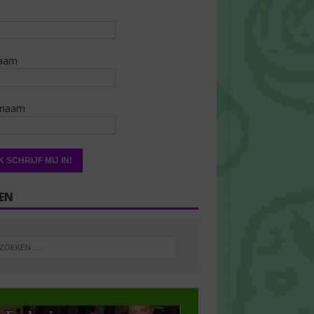
aam
rnaam
EN