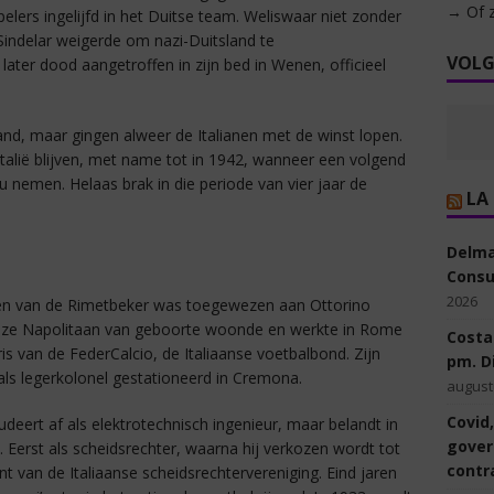
→ Of z
elers ingelijfd in het Duitse team. Weliswaar niet zonder
 Sindelar weigerde om nazi-Duitsland te
VOLG
ter dood aangetroffen in zijn bed in Wenen, officieel
and, maar gingen alweer de Italianen met de winst lopen.
talië blijven, met name tot in 1942, wanneer een volgend
u nemen. Helaas brak in die periode van vier jaar de
LA
Delmas
Consul
2026
n van de Rimetbeker was toegewezen aan Ottorino
eze Napolitaan van geboorte woonde en werkte in Rome
Costa
ris van de FederCalcio, de Italiaanse voetbalbond. Zijn
pm. Di
ls legerkolonel gestationeerd in Cremona.
august
Covid,
udeert af als elektrotechnisch ingenieur, maar belandt in
gover
. Eerst als scheidsrechter, waarna hij verkozen wordt tot
contr
nt van de Italiaanse scheidsrechtervereniging. Eind jaren