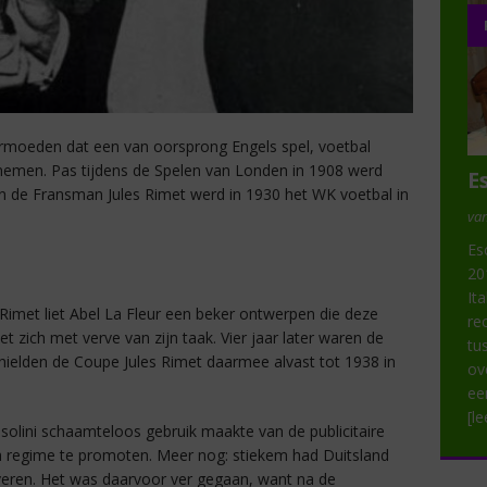
rmoeden dat een van oorsprong Engels spel, voetbal
emen. Pas tijdens de Spelen van Londen in 1908 werd
E
n de Fransman Jules Rimet werd in 1930 het WK voetbal in
van
Es
20
It
Rimet liet Abel La Fleur een beker ontwerpen die deze
re
t zich met verve van zijn taak. Vier jaar later waren de
tu
 hielden de Coupe Jules Rimet daarmee alvast tot 1938 in
ov
ee
[l
olini schaamteloos gebruik maakte van de publicitaire
ch regime te promoten. Meer nog: stiekem had Duitsland
veren. Het was daarvoor ver gegaan, want na de