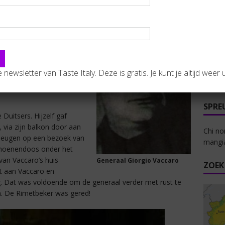
eker in een schoendoos
Il nu
ou daarbij ontsnapt zijn
Rossi?
llicht meer realistische
august
al is de volgende. Toen
Ndour
ijgen van de nazi’s,
svirgo
ur, generaal Giorgio
Depor
de newsletter van Taste Italy. Deze is gratis. Je kunt je altijd weer u
 het fascistisch bewind in
2026
tsland, en actief als hoge
SPRE
Duitsers. Hijzelf gaf
, via zijn balkon door aan
Chi no
heugen op een bezoek van
mangi
schoenendoos onder het
van Vaccaro’s huis
Generaal Giorgio Vaccaro
ZOEK
t aan Vaccaro en
g. Dat was voldoende om de generaal verder met rust te
en. De Rimetbeker was gered!