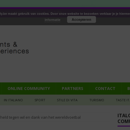
ood van architect Borromini
CULTURA
aly.be maakt gebruik van cookies. Door onze website te bezoeken verklaar je je hierm
Accepteren
informatie
petito (158): Tagliata di manzo
GASTRONOMIA
iana: Pizza met een biertje?
GASTRONOMIA
e ruïne die mijn hart veroverde
IN DE SPOTS
2): de ruïne die mijn hart veroverde
IN DE SPOTS
ONLINE COMMUNITY
PARTNERS
CONTACT
B
IN ITALIANO
SPORT
STILE DI VITA
TURISMO
TASTE I
ITAL
, held tegen wil en dank van het wereldvoetbal
COMU