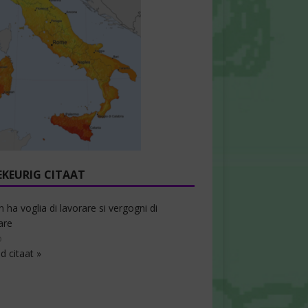
EKEURIG CITAAT
n ha voglia di lavorare si vergogni di
are
o
d citaat »