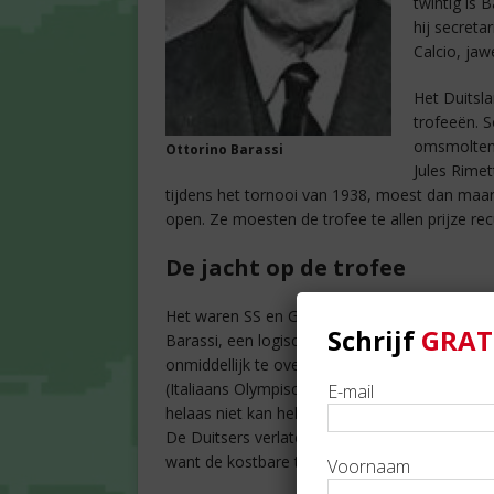
twintig is B
hij secreta
Calcio, jaw
Het Duitsla
trofeeën. 
omsmolten,
Ottorino Barassi
Jules Rime
tijdens het tornooi van 1938, moest dan maar
open. Ze moesten de trofee te allen prijze re
De jacht op de trofee
Het waren SS en Gestapo die de zoektocht moes
Schrijf
GRAT
Barassi, een logische plek gezien de functie
onmiddellijk te overhandigen. Barassi houdt
(Italiaans Olympisch Comité) en van de Fede
E-mail
helaas niet kan helpen. Ze keren het huis wor
De Duitsers verlaten zijn huis en laten de be
want de kostbare trofee is niet in handen van d
Voornaam