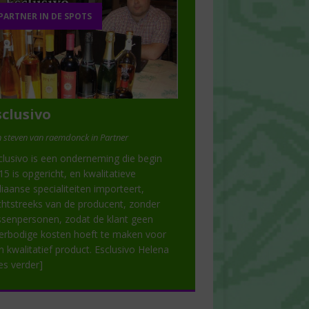
PARTNER IN DE SPOTS
sclusivo
 steven van raemdonck in Partner
clusivo is een onderneming die begin
15 is opgericht, en kwalitatieve
aliaanse specialiteiten importeert,
chtstreeks van de producent, zonder
ssenpersonen, zodat de klant geen
erbodige kosten hoeft te maken voor
n kwalitatief product. Esclusivo Helena
ees verder]