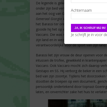
De legende is gekend: Barassi zou de Rimetb
onder zijn bed verstopt hebben, en de trofee z
Achternaam
aan het oog van Gestapo en SS. Een andere, we
Generaal Giorgio Vaccaro
versie van het verha
het Barassi ter ore kwam dat hij bezoek zou kr
gooide hij het op een akkoordje met zijn gebu
Je schrijft je in voor 
Vaccaro. Die was nochtans deel van de top van
zijn land en in wezen dus medestander van Dui
verantwoordelijke voor de sport van zijn land.
Barassi liet zijn vrouw de deur openen voor de 
intussen de trofee, gewikkeld in krantenpapier
Vaccaro. Ook Vaccaro mocht zich daarop ver
Gestapo en SS. Hij verborg de beker in een 
bed van zijn zoontje. Tijdens het doorzoeken 
stootten de troepen op een document, gerich
persoonlijk ondertekend door topnazi Goerin
laten, en onverrichter zake het huis te verlat