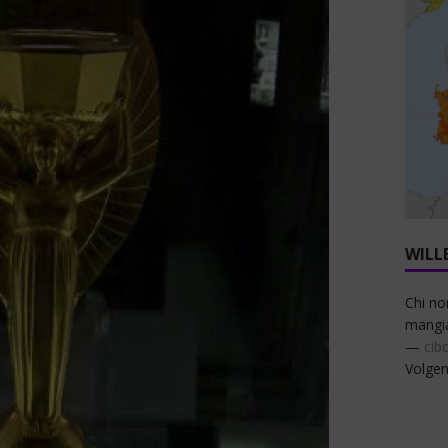
WILL
Chi no
mangi
—
cib
Volgen