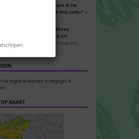
ovo presidente dell'Ostiamare di De
 Papà Alberto: "Torno alle mie radici"
6
us 2026
Francesco Balzani
 segna, Atta incanta, la difesa
la: Fiorentina bella a metà col
tivo. E Grosso si arrabbia
6 augustus
itschrijven.
Fabiana Della Valle
UKEN
n ha voglia di lavorare si vergogni di
are
 OP KAART