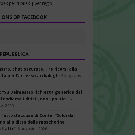
oek per rubriek | per regio
 ONS OP FACEBOOK
 REPUBBLICA
tro, chat oscurate. Tre ricorsi alla
ta per l’accesso ai dialoghi
6 augustus
: “Su Delmastro richiesta generica dai
fendiamo i diritti, non i politici”
6
us 2026
 l’atto d’accusa di Conte: “Soldi dal
no alla ditta delle mascherine
affatte”
6 augustus 2026