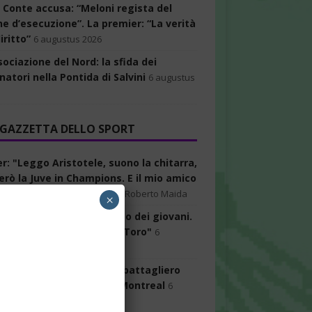
, Conte accusa: “Meloni regista del
ne d’esecuzione”. La premier: “La verità
iritto”
6 augustus 2026
ociazione del Nord: la sfida dei
atori nella Pontida di Salvini
6 augustus
 GAZZETTA DELLO SPORT
r: "Leggo Aristotele, suono la chitarra,
erò la Juve in Champions. E il mio amico
s Luiz..."
6 augustus 2026
Roberto Maida
×
 sfida al futuro: "Contento dei giovani.
 che fosse il mio miglior Toro"
6
us 2026
Mario Pagliara
ri fatica, poi rimonta un battagliero
 e avanza agli ottavi di Montreal
6
us 2026
Luigi Ansaloni