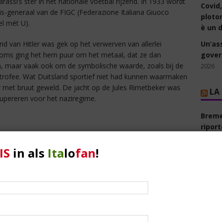
arassi’s ster in het nationale voetbal rijzend. In 1933 wordt
Covid
ris-generaal van de FIGC (Federazione Italiana Giuoco
ploto
el mét U).
è un d
nd van Hitler was gek op het verwerven van allerlei
Un’ass
Soms ging het hem puur om het metaal, dat ze dan
govern
 maar vaak ook om de symbolische waarde, zoals bij de
2026
ttrofee. Wat Duitsland sportief niet had kunnen waarmaken
 met bruut geweld. De jacht op de Jules Rimetbeker was
LA
cupereren voor het naziregime.
Breme
riport
Dougla
ten leiden. Al snel klopten ze aan op Piazza Adriana bij
IS
in als
Ita
lo
fan
!
 van de bewoner, en ordonneerden hem de trofee
Cairo,
 zich van de domme en beweert dat mensen van het Coni
Vorrei
ratie de beker hebben meegenomen naar Milaan, en dat hij
august
dt ondersteboven, maar de Rimetbeker blijft onvindbaar.
Darde
woner ervan bleek van de schrik maar overgelukkig achter,
Shang
e nazi’s gevallen!
august