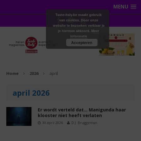
MENU
Taste-Italy.be maakt gebruik
van cookies. Door onze
website te bezoeken verklaar je
je hiermee akkoord.
Meer
informatie
Accepteren
Home
2026
april
april 2026
Er wordt verteld dat… Manigunda haar
klooster niet heeft verlaten
30 april 2026
D.J. Bruggeman