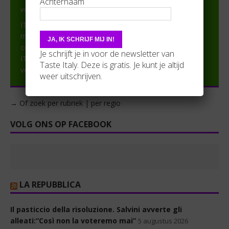
Achternaam
van Steven Van Raemdonck in In de spots
ITALIEwijnen.nl levert Italiaanse wijn van de beste
merken. Geniet je ook zo van goede Italiaanse wijn? Bij
ons vind je heerlijke wijnen uit het land van ‘dolce vita’.
Je schrijft je in voor de newsletter van
ITALIEwijnen.nl importeert al 15 jaar direct vanuit
[lees
Taste Italy. Deze is gratis. Je kunt je altijd
verder]
weer uitschrijven.
→ Of zoek per rubriek | per regio
VOLG ONS OP FACEBOOK
LA REPUBBLICA
Il pasticcio della risoluzione. Salvini avverte gli
alleati:“Così non la voteremo mai”
5 augustus 2026