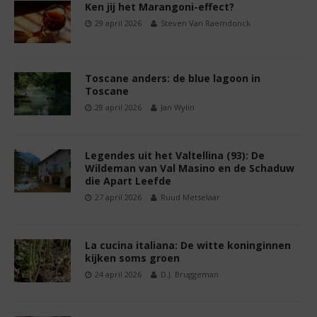
Ken jij het Marangoni-effect?
29 april 2026
Steven Van Raemdonck
Toscane anders: de blue lagoon in
Toscane
28 april 2026
Jan Wylin
Legendes uit het Valtellina (93): De
Wildeman van Val Masino en de Schaduw
die Apart Leefde
27 april 2026
Ruud Metselaar
La cucina italiana: De witte koninginnen
kijken soms groen
24 april 2026
D.J. Bruggeman