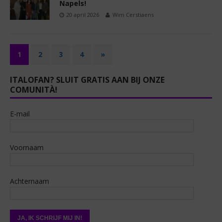
Napels!
20 april 2026
Wim Cerstiaens
1
2
3
4
»
ITALOFAN? SLUIT GRATIS AAN BIJ ONZE
COMUNITÀ!
E-mail
Voornaam
Achternaam