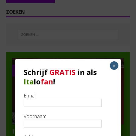
ZOEKEN
×
Schrijf
GRATIS
in als
PARTNER IN DE SPOTS
Ita
lo
fan
!
E-mail
Voornaam
ITALIEwijnen.nl