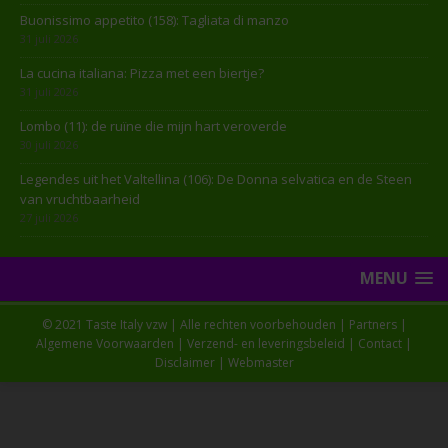
Buonissimo appetito (158): Tagliata di manzo
31 juli 2026
La cucina italiana: Pizza met een biertje?
31 juli 2026
Lombo (11): de ruïne die mijn hart veroverde
30 juli 2026
Legendes uit het Valtellina (106): De Donna selvatica en de Steen
van vruchtbaarheid
27 juli 2026
MENU
© 2021 Taste Italy vzw | Alle rechten voorbehouden |
Partners
|
Algemene Voorwaarden
|
Verzend- en leveringsbeleid
|
Contact
|
Disclaimer
|
Webmaster