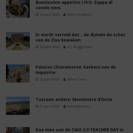
Buonissimo appetito (151): Zuppa di
cavolo nero
24 april 2026
Wim Cerstiaens
Er wordt verteld dat… de duivels de schat
van de Zisa bewaken
23 april 2026
D.J. Bruggeman
Palazzo Chiaramonte: kerkers van de
inquisitie
22 april 2026
Alfons Caris
Toscane anders: Montenero d’Orcia
21 april 2026
Vera Naessens
Doe mee aan de CIAO 2.0 TEACHER DAY in