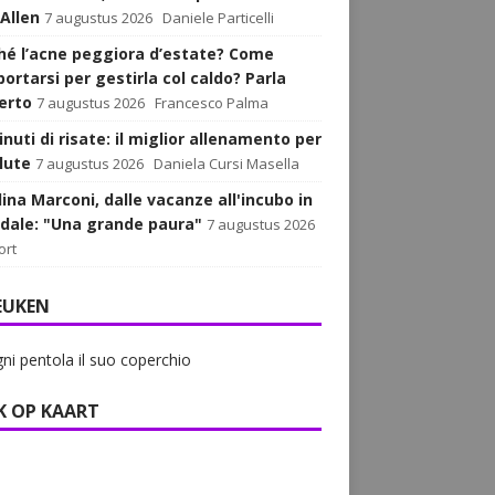
 Allen
7 augustus 2026
Daniele Particelli
hé l’acne peggiora d’estate? Come
ortarsi per gestirla col caldo? Parla
perto
7 augustus 2026
Francesco Palma
nuti di risate: il miglior allenamento per
lute
7 augustus 2026
Daniela Cursi Masella
lina Marconi, dalle vacanze all'incubo in
dale: "Una grande paura"
7 augustus 2026
ort
EUKEN
ni pentola il suo coperchio
K OP KAART