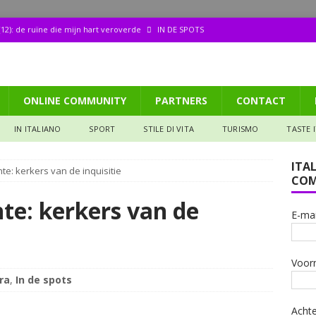
12): de ruïne die mijn hart veroverde
IN DE SPOTS
dood van architect Borromini
CULTURA
ppetito (158): Tagliata di manzo
GASTRONOMIA
ONLINE COMMUNITY
PARTNERS
CONTACT
aliana: Pizza met een biertje?
GASTRONOMIA
de ruïne die mijn hart veroverde
IN DE SPOTS
IN ITALIANO
SPORT
STILE DI VITA
TURISMO
TASTE 
ITA
e: kerkers van de inquisitie
COM
te: kerkers van de
E-mai
Voor
ra
,
In de spots
Acht