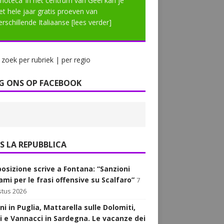
enoteca’ in het centrum van Geel kan je
et hele jaar gratis proeven van
erschillende Italiaanse
[lees verder]
zoek per rubriek | per regio
G ONS OP FACEBOOK
LA REPUBBLICA
posizione scrive a Fontana: “Sanzioni
ami per le frasi offensive su Scalfaro”
7
tus 2026
i in Puglia, Mattarella sulle Dolomiti,
i e Vannacci in Sardegna. Le vacanze dei