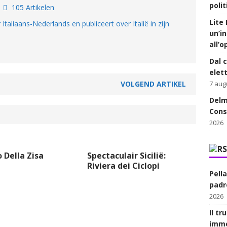
polit
s
105 Artikelen
Lite 
r Italiaans-Nederlands en publiceert over Italië in zijn
un’in
all’
Dal c
elett
7 aug
VOLGEND ARTIKEL
Delm
Cons
2026
 Della Zisa
Spectaculair Sicilië:
Riviera dei Ciclopi
Pell
padre
2026
Il t
imme