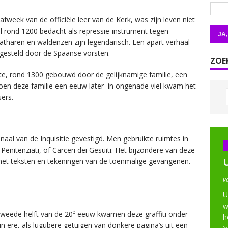
fweek van de officiële leer van de Kerk, was zijn leven niet
 al rond 1200 bedacht als repressie-instrument tegen
tharen en waldenzen zijn legendarisch. Een apart verhaal
ingesteld door de Spaanse vorsten.
ZOE
e, rond 1300 gebouwd door de gelijknamige familie, een
. Toen deze familie een eeuw later in ongenade viel kwam het
ers.
naal van de Inquisitie gevestigd. Men gebruikte ruimtes in
Penitenziati, of Carceri dei Gesuiti. Het bijzondere van deze
 met teksten en tekeningen van de toenmalige gevangenen.
v
U
w
e
 tweede helft van de 20
eeuw kwamen deze graffiti onder
h
in ere, als lugubere getuigen van donkere pagina’s uit een