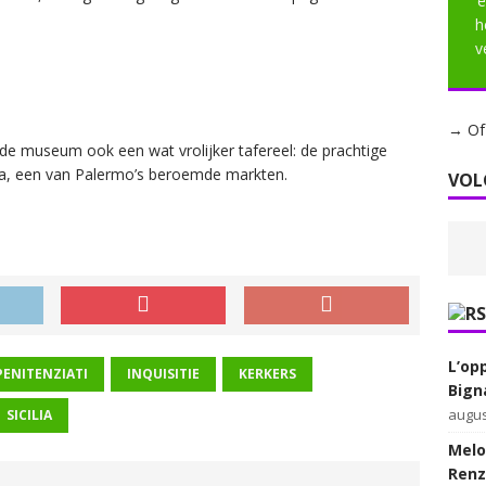
‘
h
v
→ Of 
gde museum ook een wat vrolijker tafereel: de prachtige
ia, een van Palermo’s beroemde markten.
VOL
L’op
PENITENZIATI
INQUISITIE
KERKERS
Bign
augus
SICILIA
Melon
Renz