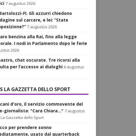
ici
7 augustus 2026
Bartolozzi-FI. Gli azzurri chiedono
dagine sul carcere, e lei: “State
opposizione?”
7 augustus 2026
aro benzina alla Rai, fino alla legge
orale. I nodi in Parlamento dopo le ferie
ustus 2026
astro, chat oscurate. Tre ricorsi alla
ulta per l’accesso ai dialoghi
6 augustus
LA GAZZETTA DELLO SPORT
acani d'oro, il servizio commovente del
-giornalista: "Cara Chiara..."
7 augustus
La Gazzetta dello Sport
rucco per prendere sonno
diatamente, usato dal quarterback