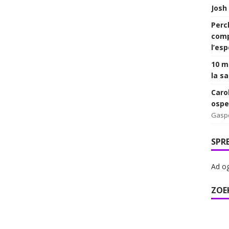
Josh
Perc
comp
l’es
10 mi
la sa
Caro
ospe
Gasp
SPR
Ad og
ZOE