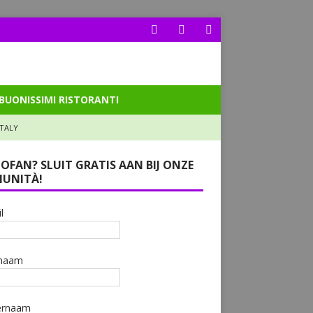
BUONISSIMI RISTORANTI
ITALY
LOFAN? SLUIT GRATIS AAN BIJ ONZE
UNITÀ!
l
naam
ernaam