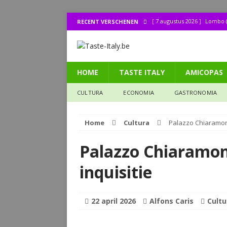
[ 7 augustus 2026 ]
Lombo (
RECENT VERSCHENEN
[ 1 augustus 2026 ]
Bij de 
[ 31 juli 2026 ]
Buonissimo a
HOME
TASTE ITALY
AMICOPAS
[ 31 juli 2026 ]
La cucina it
[ 30 juli 2026 ]
Lombo (11): 
CULTURA
ECONOMIA
GASTRONOMIA
Home
Cultura
Palazzo Chiaramont
Palazzo Chiaramon
inquisitie
22 april 2026
Alfons Caris
Cultu