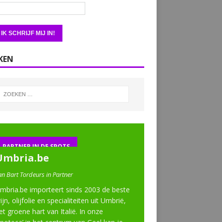
KEN
PARTNER IN DE SPOTS
Umbria.be
an Bart Tordeurs in Partner
mbria.be importeert sinds 2003 de beste
ijn, olijfolie en specialiteiten uit Umbrië,
et groene hart van Italië. In onze