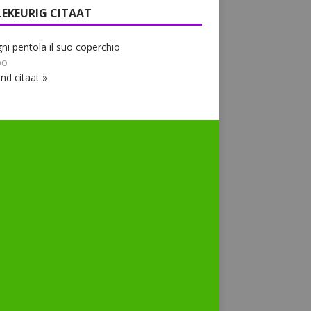
LEKEURIG CITAAT
ni pentola il suo coperchio
bo
nd citaat »