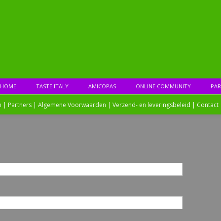
HOME
TASTE ITALY
AMICOPAS
ONLINE COMMUNITY
PAR
n |
Partners
|
Algemene Voorwaarden
|
Verzend- en leveringsbeleid
|
Contact