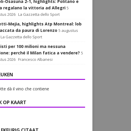
li-Osasuna 2-1, highlights: Politano e
 regalano la vittoria ad Allegri
5
tus 2026
La Gazzetta dello Sport
tti-Mejia, highlights Atp Montreal: lob
paccata da paura di Lorenzo
5 augustus
La Gazzetta dello Sport
isti per 100 milioni ma nessuna
ione: perché il Milan fatica a vendere?
5
tus 2026
Francesco Albanesi
EUKEN
tte dà il vino che contiene
K OP KAART
LEKEURIG CITAAT