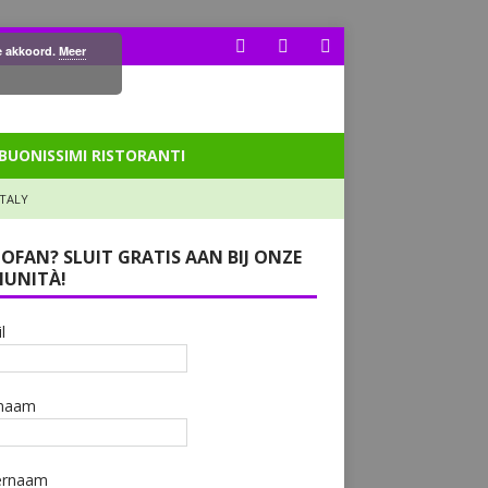
ee akkoord.
Meer
BUONISSIMI RISTORANTI
ITALY
LOFAN? SLUIT GRATIS AAN BIJ ONZE
UNITÀ!
l
naam
ernaam