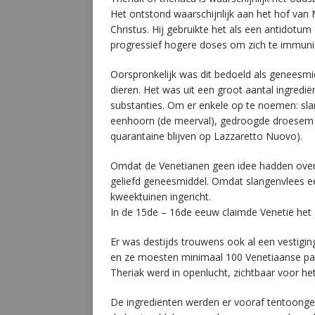
Het ontstond waarschijnlijk aan het hof van
Christus. Hij gebruikte het als een antidotu
progressief hogere doses om zich te immuni
Oorspronkelijk was dit bedoeld als geneesmid
dieren. Het was uit een groot aantal ingredi
substanties. Om er enkele op te noemen: sl
eenhoorn (de meerval), gedroogde droesem v
quarantaine blijven op Lazzaretto Nuovo).
Omdat de Venetianen geen idee hadden over
geliefd geneesmiddel. Omdat slangenvlees ee
kweektuinen ingericht.
In de 15de – 16de eeuw claimde Venetië het 
Er was destijds trouwens ook al een vestigin
en ze moesten minimaal 100 Venetiaanse pass
Theriak werd in openlucht, zichtbaar voor het
De ingrediënten werden er vooraf tentoonge