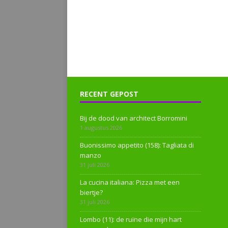
RECENT GEPOST
Bij de dood van architect Borromini
1 augustus 2026
Buonissimo appetito (158): Tagliata di
manzo
31 juli 2026
La cucina italiana: Pizza met een
biertje?
31 juli 2026
Lombo (11): de ruïne die mijn hart