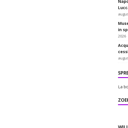
Napo
Lucca
augus
Muse
in s
2026
Acqu
cess
augus
SPR
La bo
ZOE
WIL