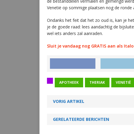
de bestanddelen vermalen en gemengd werden.
Venetië op sommige plaatsen nog de ronde a
Ondanks het feit dat het zo oud is, kan je het
je de goede raad: lees aandachtig de bijsluit
wel iets anders zal aanraden.
Sluit je vandaag nog GRATIS aan als Italo
APOTHEEK
THERIAK
VENETIË
VORIG ARTIKEL
GERELATEERDE BERICHTEN