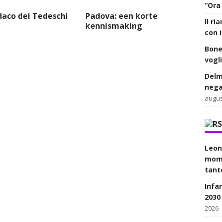
“Ora
daco dei Tedeschi
Padova: een korte
Il r
kennismaking
con 
Bone
vogl
Delm
nega
augus
Leon
mome
tant
Infan
2030
2026