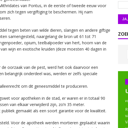
 Mithridates van Pontus, in de eerste of tweede eeuw voor
m om zich tegen vergiftiging te beschermen. Hij nam
seren.
del tegen beten van wilde dieren, slangen en andere giftige
ZOE
ënten samengesteld, naargelang de bron uit 61 tot 71
angenpoeder, opium, teelbalpoeder van hert, hoorn van de
an wijn en exotische kruiden (deze moesten 40 dagen in
 de oorzaak van de pest, werd het ook daarvoor een
n belangrijk onderdeel was, werden er zelfs speciale
alleenrecht om dit geneesmiddel te produceren.
gswet voor apotheken in de stad, er waren er in totaal 90
v
en van elkaar verwijderd zijn, zo’n 35 meter.
R
 publiek gemaakt als een soort garantie voor de kwaliteit.
v
V
steld. Voor de apotheek werden mortieren geplaatst waarin