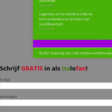
veroverde
30 juli 2026
Legendes uit het Valtellina (106): De
Donna selvatica en de Steen van
vruchtbaarheid
27 juli 2026
© 2021 Taste Italy vzw | Alle rechten voorbehoude
Schrijf
GRATIS
in als
Ita
lo
fan
!
E-mail
Voornaam