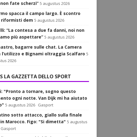
 non fate scherzi”
5 augustus 2026
iarmo spacca il campo largo. È scontro
i riformisti dem
5 augustus 2026
lli: “La contesa a due fa danni, noi non
iamo più aspettare”
5 augustus 2026
astro, bagarre sulle chat. La Camera
 l’utilizzo e Bignami oltraggia Scalfaro
5
tus 2026
LA GAZZETTA DELLO SPORT
i: "Pronto a tornare, sogno questo
nto ogni notte. Van Dijk mi ha aiutato
o"
5 augustus 2026
Gasport
tino sotto attacco, giallo sulla finale
 in Marocco. Figo: "Si dimetta"
5 augustus
Gasport