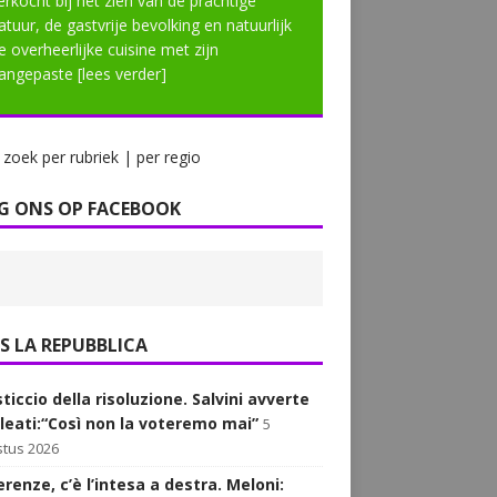
erkocht bij het zien van de prachtige
atuur, de gastvrije bevolking en natuurlijk
e overheerlijke cuisine met zijn
angepaste
[lees verder]
zoek per rubriek | per regio
G ONS OP FACEBOOK
LA REPUBBLICA
sticcio della risoluzione. Salvini avverte
alleati:“Così non la voteremo mai”
5
tus 2026
renze, c’è l’intesa a destra. Meloni: