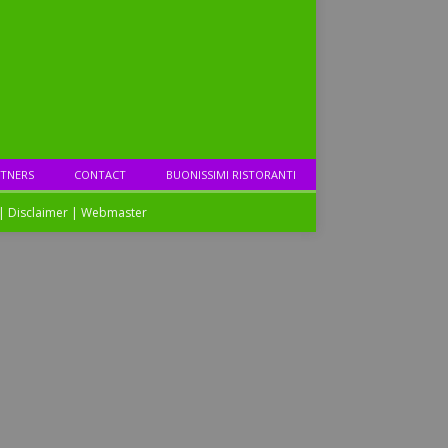
TNERS
CONTACT
BUONISSIMI RISTORANTI
|
Disclaimer
|
Webmaster