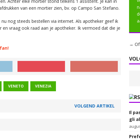
v
 Achter elke mortier stond telkens 1 assistent. Je kan in
n
fdrukken van een mortier zien, bv. op Campo San Stefano.
d
a
 nu nog steeds bestellen via internet. Als apotheker geef ik
er en vraag ook raad aan je apotheker. Ik vermoed dat die je
→ Of 
fan!
VOL
VENETO
VENEZIA
VOLGEND ARTIKEL
Il pa
gli 
augus
Prefe