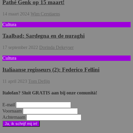
Pathé Genk op 15 maart!
14 maart 2024
Wim Cerstiaens
Cultura
Taalbad: Sardegna en de nuraghi
17 september 2022
Dorinda Dekeyser
Cultura
Italiaanse regisseurs (2): Federico Fellini
11 april 2023
Tom Defijn
Italofan? Sluit GRATIS aan bij onze comunità!
E-mail
Voornaam
Achternaam