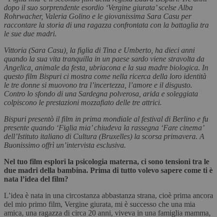
dopo il suo sorprendente esordio ‘Vergine giurata’ scelse Alba
Rohrwacher, Valeria Golino e le giovanissima Sara Casu per
raccontare la storia di una ragazza confrontata con la battaglia tra
le sue due madri.
Vittoria (Sara Casu), la figlia di Tina e Umberto, ha dieci anni
quando la sua vita tranquilla in un paese sardo viene stravolta da
Angelica, animale da festa, ubriacona e la sua madre biologica. In
questo film Bispuri ci mostra come nella ricerca della loro identità
le tre donne si muovono tra l’incertezza, l’amore e il disgusto.
Contro lo sfondo di una Sardegna polverosa, arida e soleggiata
colpiscono le prestazioni mozzafiato delle tre attrici.
Bispuri presentò il film in prima mondiale al festival di Berlino e fu
presente quando ‘Figlia mia’ chiudeva la rassegna ‘Fare cinema’
dell’Istituto italiano di Cultura (Bruxelles) la scorsa primavera. A
Buonissimo offrì un’intervista esclusiva.
Nel tuo film esplori la psicologia materna, ci sono tensioni tra le
due madri della bambina. Prima di tutto volevo sapere come ti è
nata l’idea del film?
L’idea è nata in una circostanza abbastanza strana, cioè prima ancora
del mio primo film, Vergine giurata, mi è successo che una mia
amica, una ragazza di circa 20 anni, viveva in una famiglia mamma,