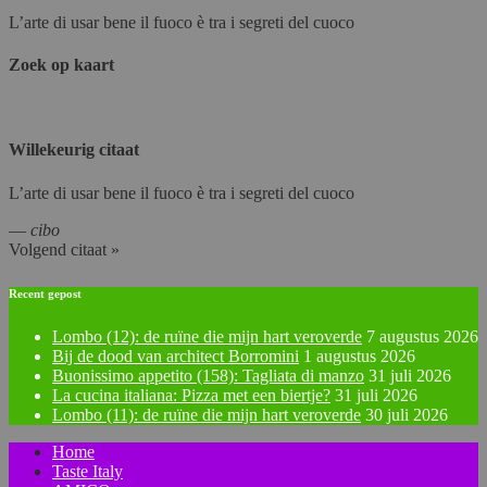
L’arte di usar bene il fuoco è tra i segreti del cuoco
Zoek op kaart
Willekeurig citaat
L’arte di usar bene il fuoco è tra i segreti del cuoco
—
cibo
Volgend citaat »
Recent gepost
Lombo (12): de ruïne die mijn hart veroverde
7 augustus 2026
Bij de dood van architect Borromini
1 augustus 2026
Buonissimo appetito (158): Tagliata di manzo
31 juli 2026
La cucina italiana: Pizza met een biertje?
31 juli 2026
Lombo (11): de ruïne die mijn hart veroverde
30 juli 2026
Home
Taste Italy