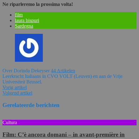
Ne riparleremo la prossima volta!
film
laura bispuri
Sardegna
Over Dorinda Dekeyser
44 Artikelen
Leerkracht Italiaans in CVO VOLT (Leuven) en aan de Vrije
Universiteit Brussel.
Vorig artikel
Volgend artikel
Gerelateerde berichten
Cultura
Film: C’è ancora domani – in avant-première in