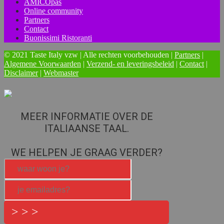
AMICOpas
Online community
Partners
Contact
Buonissimi Ristoranti
© 2021 Taste Italy vzw | Alle rechten voorbehouden |
Partners
|
Algemene Voorwaarden
|
Verzend- en leveringsbeleid
|
Contact
|
Disclaimer
|
Webmaster
MEER INFORMATIE OVER DE
ITALIAANSE TAAL.
WE HELPEN JE GRAAG VERDER?
> > >