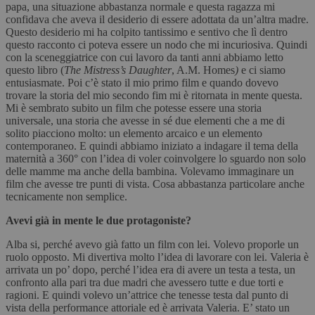
papa, una situazione abbastanza normale e questa ragazza mi
confidava che aveva il desiderio di essere adottata da un’altra madre.
Questo desiderio mi ha colpito tantissimo e sentivo che lì dentro
questo racconto ci poteva essere un nodo che mi incuriosiva. Quindi
con la sceneggiatrice con cui lavoro da tanti anni abbiamo letto
questo libro (
The Mistress’s Daughter
, A.M. Homes
)
e ci siamo
entusiasmate. Poi c’è stato il mio primo film e quando dovevo
trovare la storia del mio secondo fim mi è ritornata in mente questa.
Mi è sembrato subito un film che potesse essere una storia
universale, una storia che avesse in sé due elementi che a me di
solito piacciono molto: un elemento arcaico e un elemento
contemporaneo. E quindi abbiamo iniziato a indagare il tema della
maternità a 360° con l’idea di voler coinvolgere lo sguardo non solo
delle mamme ma anche della bambina. Volevamo immaginare un
film che avesse tre punti di vista. Cosa abbastanza particolare anche
tecnicamente non semplice.
Avevi già in mente le due protagoniste?
Alba si, perché avevo già fatto un film con lei. Volevo proporle un
ruolo opposto. Mi divertiva molto l’idea di lavorare con lei. Valeria è
arrivata un po’ dopo, perché l’idea era di avere un testa a testa, un
confronto alla pari tra due madri che avessero tutte e due torti e
ragioni. E quindi volevo un’attrice che tenesse testa dal punto di
vista della performance attoriale ed è arrivata Valeria. E’ stato un