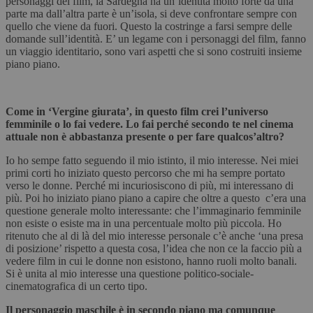
personaggi del film, la Sardegna ha un’identità molto forte da una
parte ma dall’altra parte è un’isola, si deve confrontare sempre con
quello che viene da fuori. Questo la costringe a farsi sempre delle
domande sull’identità. E’ un legame con i personaggi del film, fanno
un viaggio identitario, sono vari aspetti che si sono costruiti insieme
piano piano.
Come in ‘Vergine giurata’, in questo film crei l’universo
femminile o lo fai vedere. Lo fai perché secondo te nel cinema
attuale non è abbastanza presente o per fare qualcos’altro?
Io ho sempe fatto seguendo il mio istinto, il mio interesse. Nei miei
primi corti ho iniziato questo percorso che mi ha sempre portato
verso le donne. Perché mi incuriosiscono di più, mi interessano di
più. Poi ho iniziato piano piano a capire che oltre a questo c’era una
questione generale molto interessante: che l’immaginario femminile
non esiste o esiste ma in una percentuale molto più piccola. Ho
ritenuto che al di là del mio interesse personale c’è anche ‘una presa
di posizione’ rispetto a questa cosa, l’idea che non ce la faccio più a
vedere film in cui le donne non esistono, hanno ruoli molto banali.
Si è unita al mio interesse una questione politico-sociale-
cinematografica di un certo tipo.
Il personaggio maschile è in secondo piano ma comunque