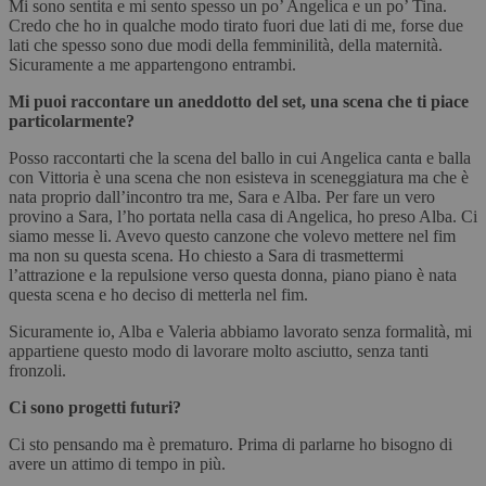
Mi sono sentita e mi sento spesso un po’ Angelica e un po’ Tina.
Credo che ho in qualche modo tirato fuori due lati di me, forse due
lati che spesso sono due modi della femminilità, della maternità.
Sicuramente a me appartengono entrambi.
Mi puoi raccontare un aneddotto del set, una scena che ti piace
particolarmente?
Posso raccontarti che la scena del ballo in cui Angelica canta e balla
con Vittoria è una scena che non esisteva in sceneggiatura ma che è
nata proprio dall’incontro tra me, Sara e Alba. Per fare un vero
provino a Sara, l’ho portata nella casa di Angelica, ho preso Alba. Ci
siamo messe li. Avevo questo canzone che volevo mettere nel fim
ma non su questa scena. Ho chiesto a Sara di trasmettermi
l’attrazione e la repulsione verso questa donna, piano piano è nata
questa scena e ho deciso di metterla nel fim.
Sicuramente io, Alba e Valeria abbiamo lavorato senza formalità, mi
appartiene questo modo di lavorare molto asciutto, senza tanti
fronzoli.
Ci sono progetti futuri?
Ci sto pensando ma è prematuro. Prima di parlarne ho bisogno di
avere un attimo di tempo in più.