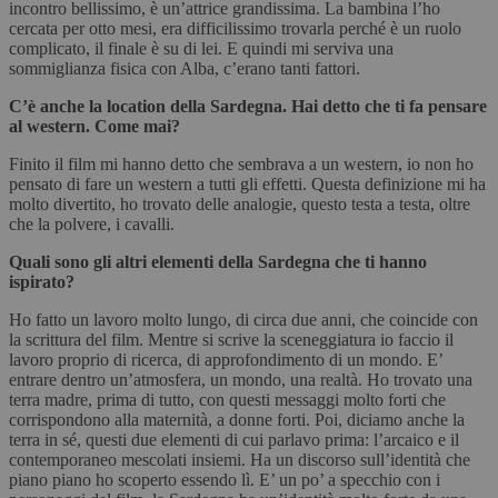
incontro bellissimo, è un’attrice grandissima. La bambina l’ho
cercata per otto mesi, era difficilissimo trovarla perché è un ruolo
complicato, il finale è su di lei. E quindi mi serviva una
sommiglianza fisica con Alba, c’erano tanti fattori.
C’è anche la location della Sardegna. Hai detto che ti fa pensare
al western. Come mai?
Finito il film mi hanno detto che sembrava a un western, io non ho
pensato di fare un western a tutti gli effetti. Questa definizione mi ha
molto divertito, ho trovato delle analogie, questo testa a testa, oltre
che la polvere, i cavalli.
Quali sono gli altri elementi della Sardegna che ti hanno
ispirato?
Ho fatto un lavoro molto lungo, di circa due anni, che coincide con
la scrittura del film. Mentre si scrive la sceneggiatura io faccio il
lavoro proprio di ricerca, di approfondimento di un mondo. E’
entrare dentro un’atmosfera, un mondo, una realtà. Ho trovato una
terra madre, prima di tutto, con questi messaggi molto forti che
corrispondono alla maternità, a donne forti. Poi, diciamo anche la
terra in sé, questi due elementi di cui parlavo prima: l’arcaico e il
contemporaneo mescolati insiemi. Ha un discorso sull’identità che
piano piano ho scoperto essendo lì. E’ un po’ a specchio con i