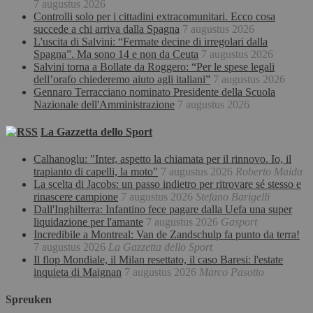
7 augustus 2026
Controlli solo per i cittadini extracomunitari. Ecco cosa
succede a chi arriva dalla Spagna
7 augustus 2026
L'uscita di Salvini: “Fermate decine di irregolari dalla
Spagna”. Ma sono 14 e non da Ceuta
7 augustus 2026
Salvini torna a Bollate da Roggero: “Per le spese legali
dell’orafo chiederemo aiuto agli italiani”
7 augustus 2026
Gennaro Terracciano nominato Presidente della Scuola
Nazionale dell'Amministrazione
7 augustus 2026
La Gazzetta dello Sport
Calhanoglu: "Inter, aspetto la chiamata per il rinnovo. Io, il
trapianto di capelli, la moto"
7 augustus 2026
Roberto Maida
La scelta di Jacobs: un passo indietro per ritrovare sé stesso e
rinascere campione
7 augustus 2026
Stefano Barigelli
Dall'Inghilterra: Infantino fece pagare dalla Uefa una super
liquidazione per l'amante
7 augustus 2026
Gasport
Incredibile a Montreal: Van de Zandschulp fa punto da terra!
7 augustus 2026
La Gazzetta dello Sport
Il flop Mondiale, il Milan resettato, il caso Baresi: l'estate
inquieta di Maignan
7 augustus 2026
Marco Pasotto
Spreuken