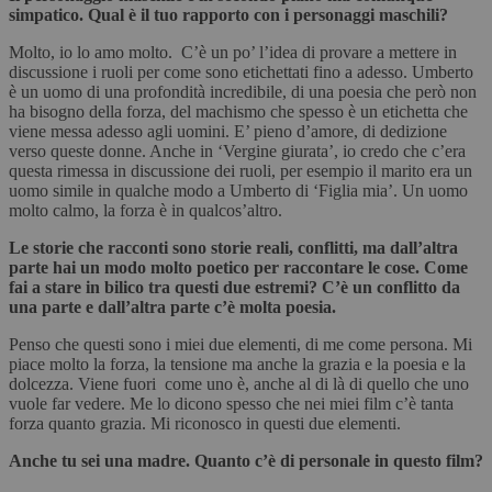
simpatico. Qual è il tuo rapporto con i personaggi maschili?
Molto, io lo amo molto. C’è un po’ l’idea di provare a mettere in
discussione i ruoli per come sono etichettati fino a adesso. Umberto
è un uomo di una profondità incredibile, di una poesia che però non
ha bisogno della forza, del machismo che spesso è un etichetta che
viene messa adesso agli uomini. E’ pieno d’amore, di dedizione
verso queste donne. Anche in ‘Vergine giurata’, io credo che c’era
questa rimessa in discussione dei ruoli, per esempio il marito era un
uomo simile in qualche modo a Umberto di ‘Figlia mia’. Un uomo
molto calmo, la forza è in qualcos’altro.
Le storie che racconti sono storie reali, conflitti, ma dall’altra
parte hai un modo molto poetico per raccontare le cose. Come
fai a stare in bilico tra questi due estremi? C’è un conflitto da
una parte e dall’altra parte c’è molta poesia.
Penso che questi sono i miei due elementi, di me come persona. Mi
piace molto la forza, la tensione ma anche la grazia e la poesia e la
dolcezza. Viene fuori come uno è, anche al di là di quello che uno
vuole far vedere. Me lo dicono spesso che nei miei film c’è tanta
forza quanto grazia. Mi riconosco in questi due elementi.
Anche tu sei una madre. Quanto c’è di personale in questo film?