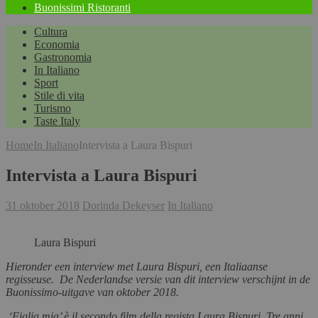
Buonissimi Ristoranti
Cultura
Economia
Gastronomia
In Italiano
Sport
Stile di vita
Turismo
Taste Italy
Home
In Italiano
Intervista a Laura Bispuri
Intervista a Laura Bispuri
31 oktober 2018
Dorinda Dekeyser
In Italiano
Laura Bispuri
Hieronder een interview met Laura Bispuri, een Italiaanse
regisseuse. De Nederlandse versie van dit interview verschijnt in de
Buonissimo-uitgave van oktober 2018.
‘Figlia mia’ è il secondo film della regista Laura Bispuri. Tre anni