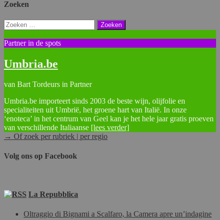
Zoeken
Zoeken
naar:
Partner in de spots
Umbria.be
van Bart Tordeurs in Partner
Umbria.be importeert sinds 2003 de beste wijn, olijfolie en
specialiteiten uit Umbrië, het groene hart van Italië. In onze
‘enoteca’ in het centrum van Geel kan je het hele jaar gratis proeven
van verschillende Italiaanse
[lees verder]
→ Of zoek per rubriek | per regio
Volg ons op Facebook
La Repubblica
Oltraggio di Bignami a Scalfaro, la Camera apre un’indagine