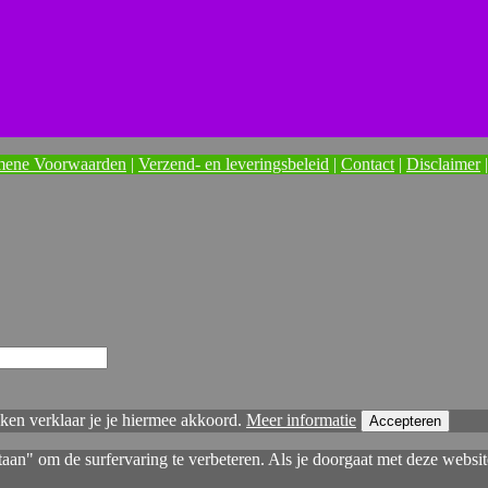
mene Voorwaarden
|
Verzend- en leveringsbeleid
|
Contact
|
Disclaimer
ken verklaar je je hiermee akkoord.
Meer informatie
Accepteren
taan" om de surfervaring te verbeteren. Als je doorgaat met deze websit