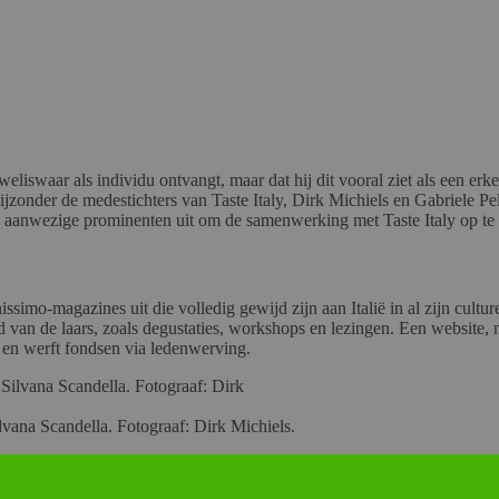
eliswaar als individu ontvangt, maar dat hij dit vooral ziet als een er
bijzonder de medestichters van Taste Italy, Dirk Michiels en Gabriele P
e de aanwezige prominenten uit om de samenwerking met Taste Italy op te
issimo-magazines uit die volledig gewijd zijn aan Italië in al zijn cult
land van de laars, zoals degustaties, workshops en lezingen. Een website
w en werft fondsen via ledenwerving.
ilvana Scandella. Fotograaf: Dirk Michiels.