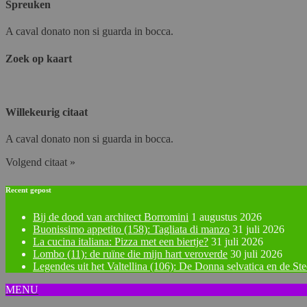
Spreuken
A caval donato non si guarda in bocca.
Zoek op kaart
Willekeurig citaat
A caval donato non si guarda in bocca.
Volgend citaat »
Recent gepost
Bij de dood van architect Borromini
1 augustus 2026
Buonissimo appetito (158): Tagliata di manzo
31 juli 2026
La cucina italiana: Pizza met een biertje?
31 juli 2026
Lombo (11): de ruïne die mijn hart veroverde
30 juli 2026
Legendes uit het Valtellina (106): De Donna selvatica en de St
MENU