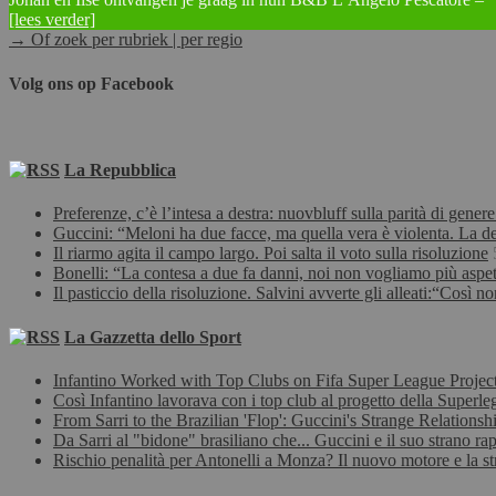
[lees verder]
→ Of zoek per rubriek | per regio
Volg ons op Facebook
La Repubblica
Preferenze, c’è l’intesa a destra: nuovbluff sulla parità di gene
Guccini: “Meloni ha due facce, ma quella vera è violenta. La de
Il riarmo agita il campo largo. Poi salta il voto sulla risoluzione
Bonelli: “La contesa a due fa danni, noi non vogliamo più aspet
Il pasticcio della risoluzione. Salvini avverte gli alleati:“Così 
La Gazzetta dello Sport
Infantino Worked with Top Clubs on Fifa Super League Projec
Così Infantino lavorava con i top club al progetto della Superleg
From Sarri to the Brazilian 'Flop': Guccini's Strange Relationsh
Da Sarri al "bidone" brasiliano che... Guccini e il suo strano rap
Rischio penalità per Antonelli a Monza? Il nuovo motore e la s