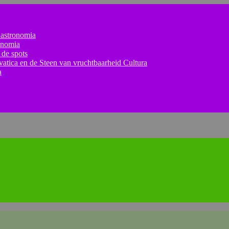
astronomia
onomia
 de spots
lvatica en de Steen van vruchtbaarheid
Cultura
a