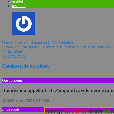
eretitel
taste-italy
Over Steven Van Raemdonck
272 Artikelen
Steven Van Raemdonck is één van de oprichters van Taste Italy vzw, e
Vorig artikel
Volgend artikel
Gerelateerde berichten
Gastronomia
Buonissimo appetito! 53: Zuppa di cavolo nero e cann
29 april 2022
Wim Cerstiaens
In de spots
Schrijf
GRATIS
in als
Ita
l