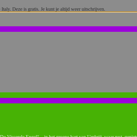
 Italy. Deze is gratis. Je kunt je altijd weer uitschrijven.
e Vissende Engel“ – in het groene hart van Umbrië, waar rust, geniet