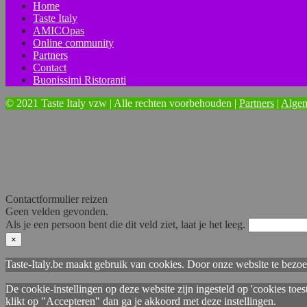
Home
Taste Italy
AMICOpas
Online community
Partners
Contact
Buonissimi Ristoranti
© 2021 Taste Italy vzw | Alle rechten voorbehouden |
Partners
|
Alge
Contactformulier reizen
Geen velden gevonden.
Als je een persoon bent die dit veld ziet, laat je het leeg.
×
Taste-Italy.be maakt gebruik van cookies. Door onze website te bezoe
De cookie-instellingen op deze website zijn ingesteld op 'cookies toes
klikt op "Accepteren" dan ga je akkoord met deze instellingen.