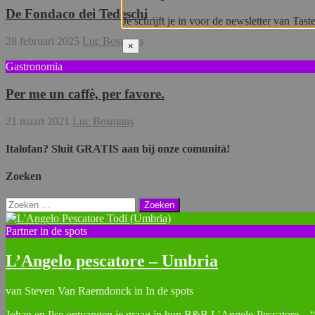
De Fondaco dei Tedeschi
Je schrijft je in voor de newsletter van Taste
28 februari 2025
Luc Bosmans
×
Gastronomia
Per me un caffè, per favore.
21 maart 2021
Luc Bosmans
Italofan? Sluit GRATIS aan bij onze comunità!
Zoeken
Zoeken
naar:
Partner in de spots
L’Angelo pescatore – Umbria
van Steven Van Raemdonck in In de spots
Johan en Ilse ontvangen je graag in hun B&B L’Angelo Pescatore – “D