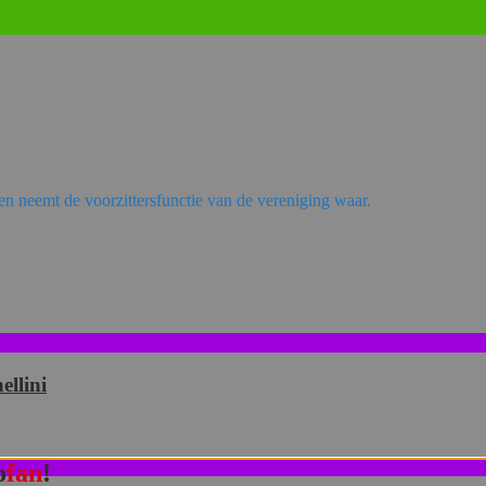
n neemt de voorzittersfunctie van de vereniging waar.
ellini
o
fan
!