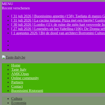
MENU
Recent verschenen
[ 31 juli 2026 ]
Buonissimo appetito (158): Tagliata di manzo
G
[ 31 juli 2026 ]
La cucina italiana: Pizza met een biertje?
Gastr
[ 30 juli 2026 ]
Lombo (11): de ruïne die mijn hart veroverde
In
[ 27 juli 2026 ]
Legendes uit het Valtellina (106): De Donna se
[ 1 augustus 2026 ]
Bij de dood van architect Borromini
Cultur
Facebook
Instagram
YouTube
Home
Taste Italy
AMICOpas
Online community
Partners
Contact
Buonissimi Ristoranti
Cultura
Economia