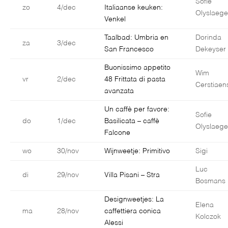
Sofie
zo
4/dec
Italiaanse keuken:
Olyslaege
Venkel
Taalbad: Umbria en
Dorinda
za
3/dec
San Francesco
Dekeyser
Buonissimo appetito
Wim
vr
2/dec
48 Frittata di pasta
Cerstiaen
avanzata
Un caffè per favore:
Sofie
do
1/dec
Basilicata – caffè
Olyslaege
Falcone
wo
30/nov
Wijnweetje: Primitivo
Sigi
Luc
di
29/nov
Villa Pisani – Stra
Bosmans
Designweetjes: La
Elena
ma
28/nov
caffettiera conica
Kolczok
Alessi