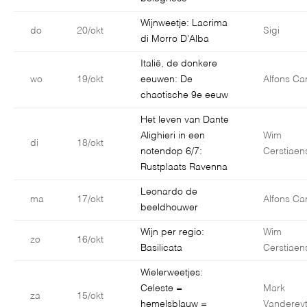
Wijnweetje: Lacrima
do
20/okt
Sigi
di Morro D’Alba
Italië, de donkere
wo
19/okt
eeuwen: De
Alfons Car
chaotische 9e eeuw
Het leven van Dante
Alighieri in een
Wim
di
18/okt
notendop 6/7:
Cerstiaen
Rustplaats Ravenna
Leonardo de
ma
17/okt
Alfons Car
beeldhouwer
Wijn per regio:
Wim
zo
16/okt
Basilicata
Cerstiaen
Wielerweetjes:
Celeste =
Mark
za
15/okt
hemelsblauw =
Vanderey