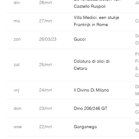
din
28/mrt
J
Castello Ruspoli
Villa Medici, een stukje
ma
27/mrt
C
Frankrijk in Rome
S
zon
26/03/23
Gucci
O
F
Colatura di alici di
F
zat
25/mrt
Cetara
&
C
D
vrij
24/mrt
Il Divino Di Milano
M
W
don
23/mrt
Dino 206/246 GT
C
W
woe
22/mrt
Garganega
C