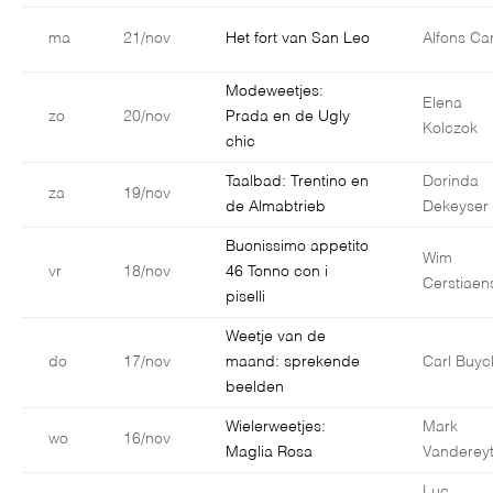
ma
21/nov
Het fort van San Leo
Alfons Car
Modeweetjes:
Elena
zo
20/nov
Prada en de Ugly
Kolczok
chic
Taalbad: Trentino en
Dorinda
za
19/nov
de Almabtrieb
Dekeyser
Buonissimo appetito
Wim
vr
18/nov
46 Tonno con i
Cerstiaen
piselli
Weetje van de
do
17/nov
maand: sprekende
Carl Buyc
beelden
Wielerweetjes:
Mark
wo
16/nov
Maglia Rosa
Vanderey
Luc