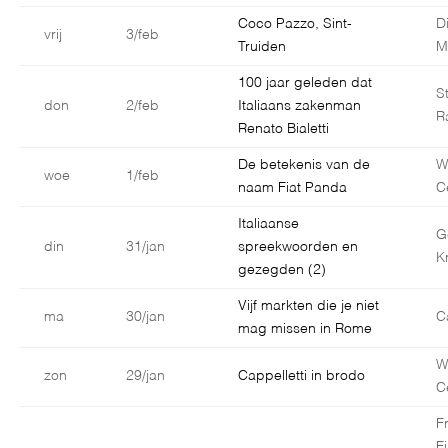
Coco Pazzo, Sint-
D
vrij
3/feb
Truiden
M
100 jaar geleden dat
S
don
2/feb
Italiaans zakenman
R
Renato Bialetti
De betekenis van de
W
woe
1/feb
naam Fiat Panda
C
Italiaanse
G
din
31/jan
spreekwoorden en
K
gezegden (2)
Vijf markten die je niet
ma
30/jan
C
mag missen in Rome
W
zon
29/jan
Cappelletti in brodo
C
F
F