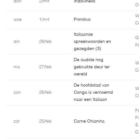
don
2/mrt
Indovinello
O
W
woe
1/mrt
Primitivo
C
Italiaanse
G
din
28/feb
spreekwoorden en
K
gezegden (3)
De oudste nog
W
ma
27/feb
gebruikte deur ter
C
wereld
De hoofdstad van
W
zon
26/feb
Congo is vernoemd
C
naar een Italiaan
F
F
zat
25/feb
Carne Chianina
&
C