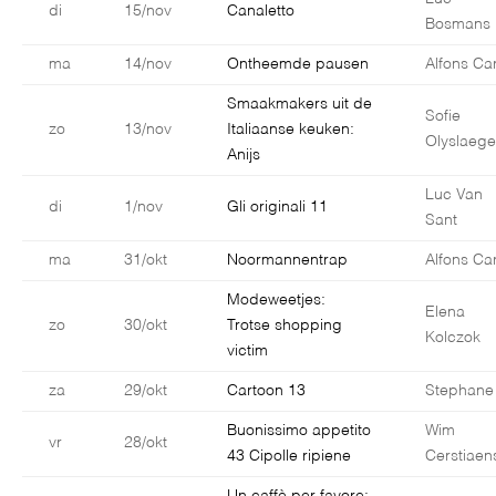
di
15/nov
Canaletto
Bosmans
ma
14/nov
Ontheemde pausen
Alfons Car
Smaakmakers uit de
Sofie
zo
13/nov
Italiaanse keuken:
Olyslaege
Anijs
Luc Van
di
1/nov
Gli originali 11
Sant
ma
31/okt
Noormannentrap
Alfons Car
Modeweetjes:
Elena
zo
30/okt
Trotse shopping
Kolczok
victim
za
29/okt
Cartoon 13
Stephane
Buonissimo appetito
Wim
vr
28/okt
43 Cipolle ripiene
Cerstiaen