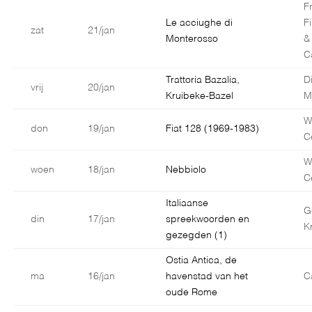
F
Le acciughe di
F
zat
21/jan
Monterosso
&
C
Trattoria Bazalia,
D
vrij
20/jan
Kruibeke-Bazel
M
W
don
19/jan
Fiat 128 (1969-1983)
C
W
woen
18/jan
Nebbiolo
C
Italiaanse
G
din
17/jan
spreekwoorden en
K
gezegden (1)
Ostia Antica, de
ma
16/jan
havenstad van het
C
oude Rome