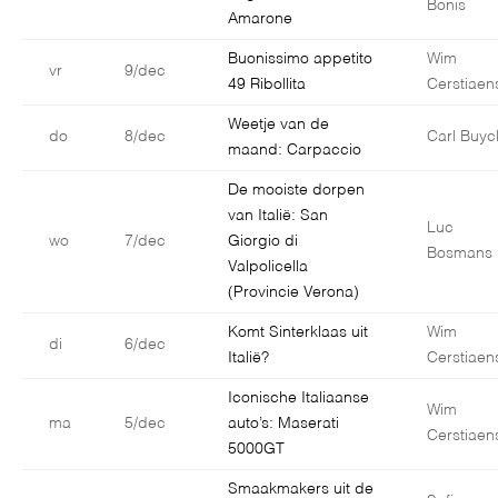
Bonis
Amarone
Buonissimo appetito
Wim
vr
9/dec
49 Ribollita
Cerstiaen
Weetje van de
do
8/dec
Carl Buyc
maand: Carpaccio
De mooiste dorpen
van Italië: San
Luc
wo
7/dec
Giorgio di
Bosmans
Valpolicella
(Provincie Verona)
Komt Sinterklaas uit
Wim
di
6/dec
Italië?
Cerstiaen
Iconische Italiaanse
Wim
ma
5/dec
auto’s: Maserati
Cerstiaen
5000GT
Smaakmakers uit de