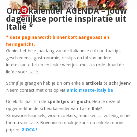
Onze kalender AGENDA – jouw
dagelijkse portie inspiratie uit
Italië *
* deze pagina wordt binnenkort aangepast en
heringericht.
Geniet het hele jaar lang van de Italiaanse cultuur, taaltips,
geschiedenis, gastronomie, reistips en tal van andere
interessante feiten en leuke weetjes, met als rode draad de
liefde voor Italië.
Schrijf je graag en heb je zin om enkele
artikels
te
schrijven
?
Neem contact met ons op via
amici@taste-italy.be
Uniek dit jaar zijn de
spelletjes of giochi
. Heb je deze al
opgemerkt in de scheurkalender van Taste Italy?
Kruiswoordraadsels, woordzoekers, rebussen, … volledig in het
thema van Italië. Bovendien maak je kans op enkele mooie
prijzen.
GIOCA !