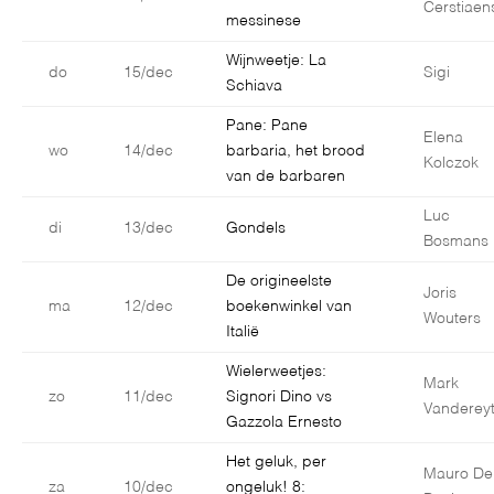
Cerstiaen
messinese
Wijnweetje: La
do
15/dec
Sigi
Schiava
Pane: Pane
Elena
wo
14/dec
barbaria, het brood
Kolczok
van de barbaren
Luc
di
13/dec
Gondels
Bosmans
De origineelste
Joris
ma
12/dec
boekenwinkel van
Wouters
Italië
Wielerweetjes:
Mark
zo
11/dec
Signori Dino vs
Vanderey
Gazzola Ernesto
Het geluk, per
Mauro De
za
10/dec
ongeluk! 8: