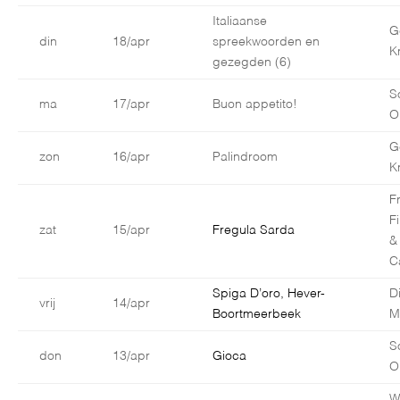
Italiaanse
G
din
18/apr
spreekwoorden en
K
gezegden (6)
S
ma
17/apr
Buon appetito!
O
G
zon
16/apr
Palindroom
K
F
F
zat
15/apr
Fregula Sarda
&
C
Spiga D’oro, Hever-
D
vrij
14/apr
Boortmeerbeek
M
S
don
13/apr
Gioca
O
W