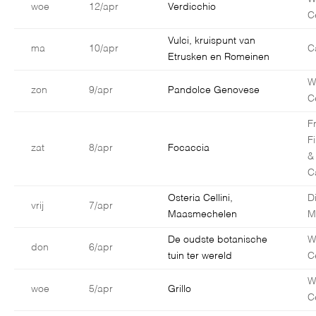
woe
12/apr
Verdicchio
C
Vulci, kruispunt van
ma
10/apr
C
Etrusken en Romeinen
W
zon
9/apr
Pandolce Genovese
C
F
F
zat
8/apr
Focaccia
&
C
Osteria Cellini,
D
vrij
7/apr
Maasmechelen
M
De oudste botanische
W
don
6/apr
tuin ter wereld
C
W
woe
5/apr
Grillo
C