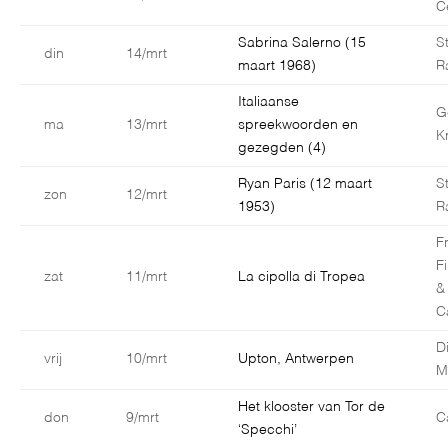
C
Sabrina Salerno (15
S
din
14/mrt
maart 1968)
R
Italiaanse
G
ma
13/mrt
spreekwoorden en
K
gezegden (4)
Ryan Paris (12 maart
S
zon
12/mrt
1953)
R
F
F
zat
11/mrt
La cipolla di Tropea
&
C
D
vrij
10/mrt
Upton, Antwerpen
M
Het klooster van Tor de
don
9/mrt
C
‘Specchi’