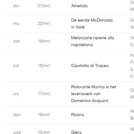
D
din
21/mrt
Ametista
Ma
De eerste McDonalds
G
ma
20/mrt
in Italië
G
Melanzane ripiene alla
W
zon
19/mrt
napoletana
C
F
F
zat
18/mrt
Cipollotto di Tropea
&
C
Ristorante Marina is het
D
vrij
17/mrt
levenswerk van
M
Domenico Acquaro
R
don
16/mrt
Rosina
B
W
woe
15/mrt
Glera