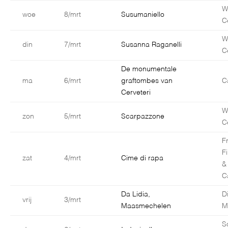
W
woe
8/mrt
Susumaniello
C
W
din
7/mrt
Susanna Raganelli
C
De monumentale
ma
6/mrt
graftombes van
C
Cerveteri
W
zon
5/mrt
Scarpazzone
C
F
F
zat
4/mrt
Cime di rapa
&
C
Da Lidia,
D
vrij
3/mrt
Maasmechelen
M
S