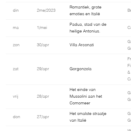
Romantiek, grote
din
2me/2023
B
emoties en Italië
Padua, stad van de
ma
1/mei
C
heilige Antonius.
G
zon
30/apr
Villa Arconati
G
F
F
zat
29/apr
Gorgonzola
&
C
Het einde van
G
vrij
28/apr
Mussolini aan het
G
Comomeer
Het smalste straatje
G
don
27/apr
van Italië
G