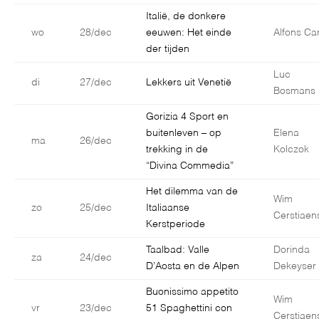
Italië, de donkere
wo
28/dec
eeuwen: Het einde
Alfons Car
der tijden
Luc
di
27/dec
Lekkers uit Venetië
Bosmans
Gorizia 4 Sport en
buitenleven – op
Elena
ma
26/dec
trekking in de
Kolczok
“Divina Commedia”
Het dilemma van de
Wim
zo
25/dec
Italiaanse
Cerstiaen
Kerstperiode
Taalbad: Valle
Dorinda
za
24/dec
D’Aosta en de Alpen
Dekeyser
Buonissimo appetito
Wim
vr
23/dec
51 Spaghettini con
Cerstiaen