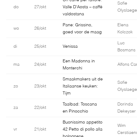
Un caffè per favore:
Sofie
do
27/okt
Valle D’Aosta – caffè
Olyslaege
valdostana
Pane: Grissino,
Elena
wo
26/okt
goed voor de maag
Kolczok
Luc
di
25/okt
Venissa
Bosmans
Een Madonna in
ma
24/okt
Alfons Car
Monterchi
Smaakmakers uit de
Sofie
zo
23/okt
Italiaanse keuken:
Olyslaege
Tijm
Taalbad: Toscana
Dorinda
za
22/okt
en Pinocchio
Dekeyser
Buonissimo appetito
Wim
vr
21/okt
42 Petto di pollo alla
Cerstiaen
bolognese