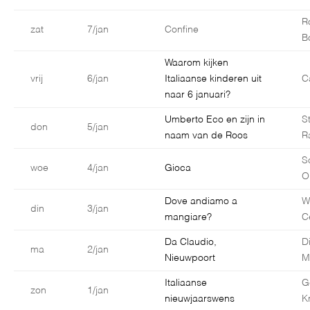
R
zat
7/jan
Confine
B
Waarom kijken
vrij
6/jan
Italiaanse kinderen uit
C
naar 6 januari?
Umberto Eco en zijn in
S
don
5/jan
naam van de Roos
R
S
woe
4/jan
Gioca
O
Dove andiamo a
W
din
3/jan
mangiare?
C
Da Claudio,
D
ma
2/jan
Nieuwpoort
M
Italiaanse
G
zon
1/jan
nieuwjaarswens
K