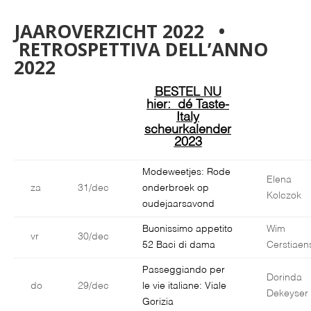
JAAROVERZICHT 2022 •
RETROSPETTIVA DELL’ANNO
2022
BESTEL NU
hier: dé Taste-
Italy
scheurkalender
2023
Modeweetjes: Rode
Elena
za
31/dec
onderbroek op
Kolczok
oudejaarsavond
Buonissimo appetito
Wim
vr
30/dec
52 Baci di dama
Cerstiaen
Passeggiando per
Dorinda
do
29/dec
le vie italiane: Viale
Dekeyser
Gorizia