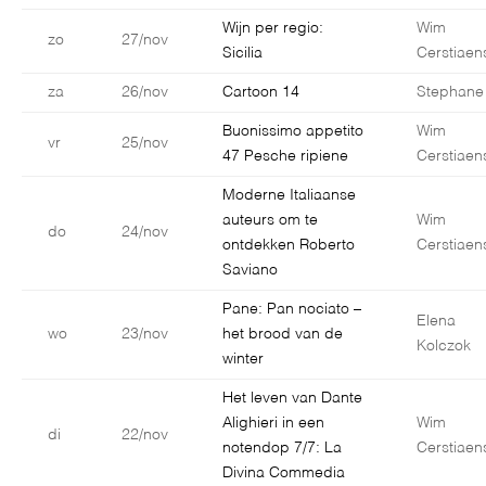
Wijn per regio:
Wim
zo
27/nov
Sicilia
Cerstiaen
za
26/nov
Cartoon 14
Stephane
Buonissimo appetito
Wim
vr
25/nov
47 Pesche ripiene
Cerstiaen
Moderne Italiaanse
auteurs om te
Wim
do
24/nov
ontdekken Roberto
Cerstiaen
Saviano
Pane: Pan nociato –
Elena
wo
23/nov
het brood van de
Kolczok
winter
Het leven van Dante
Alighieri in een
Wim
di
22/nov
notendop 7/7: La
Cerstiaen
Divina Commedia