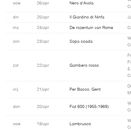
W
woe
26/apr
Nero d’Avola
C
din
25/apr
Il Giardino di Ninfa
J
ma
24/apr
De rozentuin van Rome
C
W
zon
23/apr
Sopa coada
C
F
F
zat
22/apr
Gambero rosso
&
C
D
vrij
21/apr
Per Bacco, Gent
M
W
don
20/apr
Fiat 600 (1955-1969)
C
W
woe
19/apr
Lambrusco
C