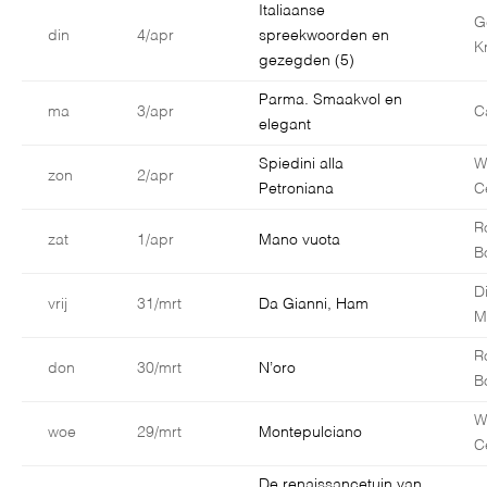
Italiaanse
G
din
4/apr
spreekwoorden en
K
gezegden (5)
Parma. Smaakvol en
ma
3/apr
C
elegant
Spiedini alla
W
zon
2/apr
Petroniana
C
R
zat
1/apr
Mano vuota
B
D
vrij
31/mrt
Da Gianni, Ham
M
R
don
30/mrt
N’oro
B
W
woe
29/mrt
Montepulciano
C
De renaissancetuin van