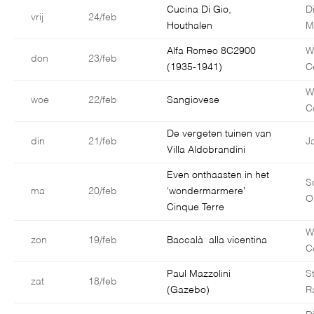
Cucina Di Gio,
D
vrij
24/feb
Houthalen
M
Alfa Romeo 8C2900
W
don
23/feb
(1935-1941)
C
W
woe
22/feb
Sangiovese
C
De vergeten tuinen van
din
21/feb
J
Villa Aldobrandini
Even onthaasten in het
S
ma
20/feb
‘wondermarmere’
O
Cinque Terre
W
zon
19/feb
Baccalà alla vicentina
C
Paul Mazzolini
S
zat
18/feb
(Gazebo)
R