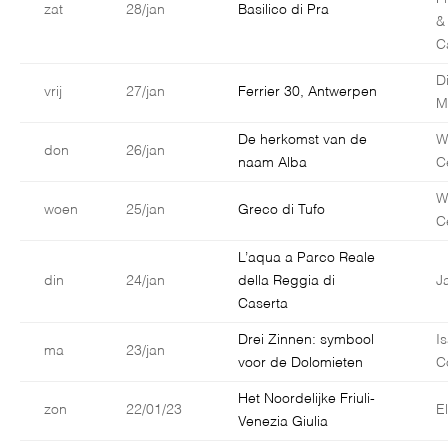
zat
28/jan
Basilico di Pra
&
C
D
vrij
27/jan
Ferrier 30, Antwerpen
M
De herkomst van de
W
don
26/jan
naam Alba
C
W
woen
25/jan
Greco di Tufo
C
L’aqua a Parco Reale
din
24/jan
della Reggia di
J
Caserta
Drei Zinnen: symbool
I
ma
23/jan
voor de Dolomieten
C
Het Noordelijke Friuli-
zon
22/01/23
E
Venezia Giulia