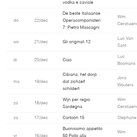
vodka e caviale
De beste Italiaanse
Wim
do
22/dec
Operacomponisten
Cerstiaen
7: Pietro Mascagni
Luc Van
wo
21/dec
Gli originali 12
Sant
Luc
di
20/dec
Ciao
Bosmans
Cibiana, het dorp
Joris
ma
19/dec
dat zichzelf
Wouters
schildert
Wijn per regio:
Wim
zo
18/dec
Sardegna
Cerstiaen
za
17/dec
Cartoon 15
Stephane
Buonissimo appetito
Wim
vr
16/dec
50 Pollo alla