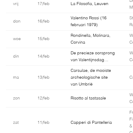
D
vrij
17/feb
La Filosofia, Leuven
M
Valentino Rossi (16
S
don
16/feb
februari 1979)
R
Rondinella, Molinara,
W
woe
15/feb
Corvina
C
De precieze oorsprong
W
din
14/feb
van Valentijnsdag…
C
Carsulae, de mooiste
ma
13/feb
archeologische site
C
van Umbrië
W
zon
12/feb
Risotto al tastasale
C
F
F
zat
11/feb
Capperi di Pantelleria
&