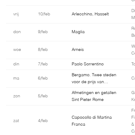
C
D
vrij
10/feb
Arlecchino, Hasselt
M
R
don
9/feb
Maglia
B
W
woe
8/feb
Arneis
C
din
7/feb
Paolo Sorrentino
T
Bergamo. Twee steden
ma
6/feb
C
voor de prijs van…
Afmetingen en getallen
G
zon
5/feb
Sint Pieter Rome
K
F
Capocollo di Martina
F
zat
4/feb
Franca
&
C