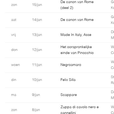
De canon van Rome
G
zon
15/jan
(deel 2)
K
G
aat
14/jan
De canon van Rome
K
D
vrij
13/jan
Made In Italy, Asse
M
Het oorspronkelijke
W
don
12/jan
einde van Pinocchio
C
W
woen
11/jan
Negroamaro
C
S
din
10/jan
Felix Silla
R
D
ma
9/jan
Scappare
Ma
Zuppa di cavolo nero e
W
zon
8/jan
cannellini
C