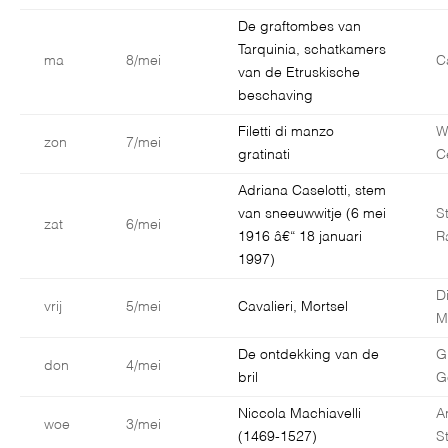
De graftombes van
Tarquinia, schatkamers
ma
8/mei
C
van de Etruskische
beschaving
Filetti di manzo
W
zon
7/mei
gratinati
C
Adriana Caselotti, stem
van sneeuwwitje (6 mei
S
zat
6/mei
1916 â€“ 18 januari
R
1997)
D
vrij
5/mei
Cavalieri, Mortsel
M
De ontdekking van de
G
don
4/mei
bril
G
Niccola Machiavelli
A
woe
3/mei
(1469-1527)
S