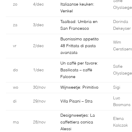
Sofie
zo
4/dec
Italiaanse keuken:
Olyslaege
Venkel
Taalbad: Umbria en
Dorinda
za
3/dec
San Francesco
Dekeyser
Buonissimo appetito
Wim
vr
2/dec
48 Frittata di pasta
Cerstiaen
avanzata
Un caffè per favore:
Sofie
do
1/dec
Basilicata – caffè
Olyslaege
Falcone
wo
30/nov
Wijnweetje: Primitivo
Sigi
Luc
di
29/nov
Villa Pisani – Stra
Bosmans
Designweetjes: La
Elena
ma
28/nov
caffettiera conica
Kolczok
Alessi