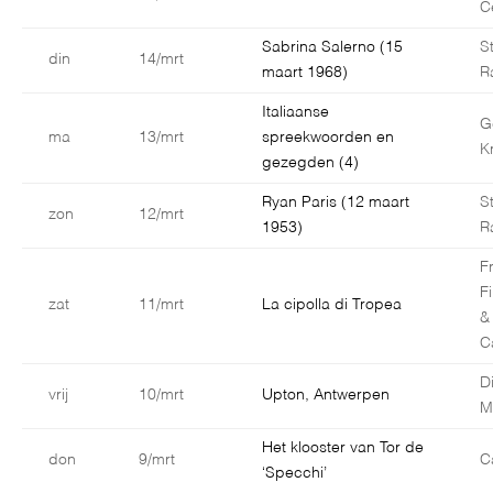
C
Sabrina Salerno (15
S
din
14/mrt
maart 1968)
R
Italiaanse
G
ma
13/mrt
spreekwoorden en
K
gezegden (4)
Ryan Paris (12 maart
S
zon
12/mrt
1953)
R
F
F
zat
11/mrt
La cipolla di Tropea
&
C
D
vrij
10/mrt
Upton, Antwerpen
M
Het klooster van Tor de
don
9/mrt
C
‘Specchi’