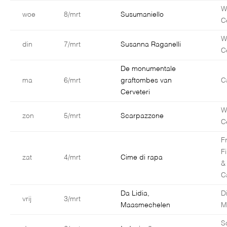
W
woe
8/mrt
Susumaniello
C
W
din
7/mrt
Susanna Raganelli
C
De monumentale
ma
6/mrt
graftombes van
C
Cerveteri
W
zon
5/mrt
Scarpazzone
C
F
F
zat
4/mrt
Cime di rapa
&
C
Da Lidia,
D
vrij
3/mrt
Maasmechelen
M
S