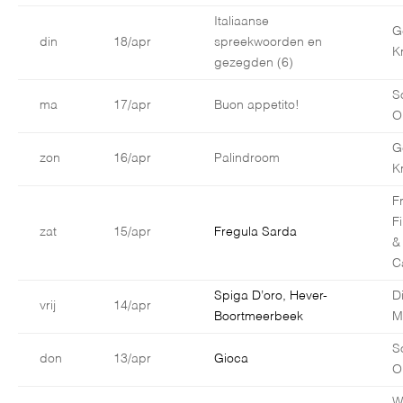
Italiaanse
G
din
18/apr
spreekwoorden en
K
gezegden (6)
S
ma
17/apr
Buon appetito!
O
G
zon
16/apr
Palindroom
K
F
F
zat
15/apr
Fregula Sarda
&
C
Spiga D’oro, Hever-
D
vrij
14/apr
Boortmeerbeek
M
S
don
13/apr
Gioca
O
W