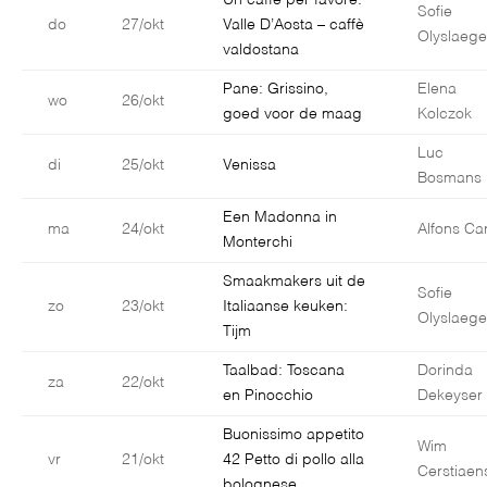
Un caffè per favore:
Sofie
do
27/okt
Valle D’Aosta – caffè
Olyslaege
valdostana
Pane: Grissino,
Elena
wo
26/okt
goed voor de maag
Kolczok
Luc
di
25/okt
Venissa
Bosmans
Een Madonna in
ma
24/okt
Alfons Car
Monterchi
Smaakmakers uit de
Sofie
zo
23/okt
Italiaanse keuken:
Olyslaege
Tijm
Taalbad: Toscana
Dorinda
za
22/okt
en Pinocchio
Dekeyser
Buonissimo appetito
Wim
vr
21/okt
42 Petto di pollo alla
Cerstiaen
bolognese