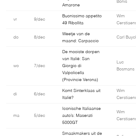
Bonis
Amarone
Buonissimo appetito
Wim
vr
9/dec
49 Ribollita
Cerstiaen
Weetje van de
do
8/dec
Carl Buyc
maand: Carpaccio
De mooiste dorpen
van Italië: San
Luc
wo
7/dec
Giorgio di
Bosmans
Valpolicella
(Provincie Verona)
Komt Sinterklaas uit
Wim
di
6/dec
Italië?
Cerstiaen
Iconische Italiaanse
Wim
ma
5/dec
auto’s: Maserati
Cerstiaen
5000GT
Smaakmakers uit de