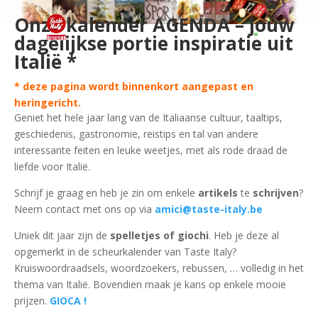
Onze kalender AGENDA – jouw
dagelijkse portie inspiratie uit
Italië *
* deze pagina wordt binnenkort aangepast en
heringericht.
Geniet het hele jaar lang van de Italiaanse cultuur, taaltips,
geschiedenis, gastronomie, reistips en tal van andere
interessante feiten en leuke weetjes, met als rode draad de
liefde voor Italië.
Schrijf je graag en heb je zin om enkele
artikels
te
schrijven
?
Neem contact met ons op via
amici@taste-italy.be
Uniek dit jaar zijn de
spelletjes of giochi
. Heb je deze al
opgemerkt in de scheurkalender van Taste Italy?
Kruiswoordraadsels, woordzoekers, rebussen, … volledig in het
thema van Italië. Bovendien maak je kans op enkele mooie
prijzen.
GIOCA !