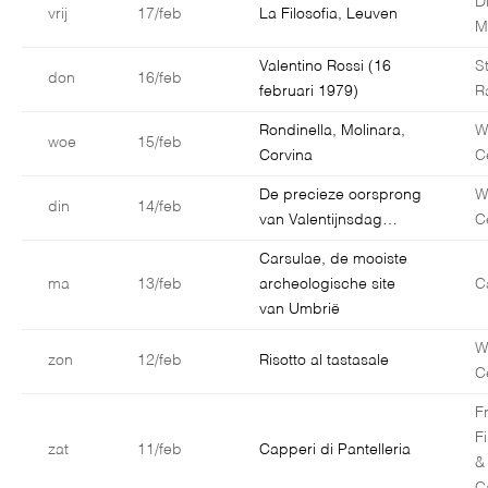
D
vrij
17/feb
La Filosofia, Leuven
M
Valentino Rossi (16
S
don
16/feb
februari 1979)
R
Rondinella, Molinara,
W
woe
15/feb
Corvina
C
De precieze oorsprong
W
din
14/feb
van Valentijnsdag…
C
Carsulae, de mooiste
ma
13/feb
archeologische site
C
van Umbrië
W
zon
12/feb
Risotto al tastasale
C
F
F
zat
11/feb
Capperi di Pantelleria
&