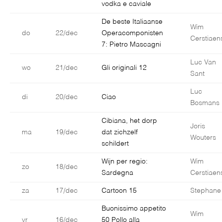
vodka e caviale
De beste Italiaanse
Wim
do
22/dec
Operacomponisten
Cerstiaen
7: Pietro Mascagni
Luc Van
wo
21/dec
Gli originali 12
Sant
Luc
di
20/dec
Ciao
Bosmans
Cibiana, het dorp
Joris
ma
19/dec
dat zichzelf
Wouters
schildert
Wijn per regio:
Wim
zo
18/dec
Sardegna
Cerstiaen
za
17/dec
Cartoon 15
Stephane
Buonissimo appetito
Wim
vr
16/dec
50 Pollo alla