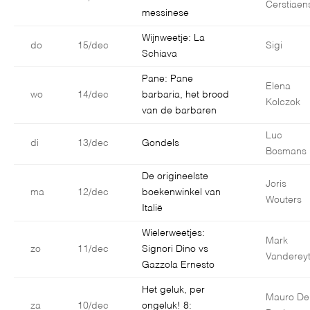
Cerstiaen
messinese
Wijnweetje: La
do
15/dec
Sigi
Schiava
Pane: Pane
Elena
wo
14/dec
barbaria, het brood
Kolczok
van de barbaren
Luc
di
13/dec
Gondels
Bosmans
De origineelste
Joris
ma
12/dec
boekenwinkel van
Wouters
Italië
Wielerweetjes:
Mark
zo
11/dec
Signori Dino vs
Vanderey
Gazzola Ernesto
Het geluk, per
Mauro De
za
10/dec
ongeluk! 8: