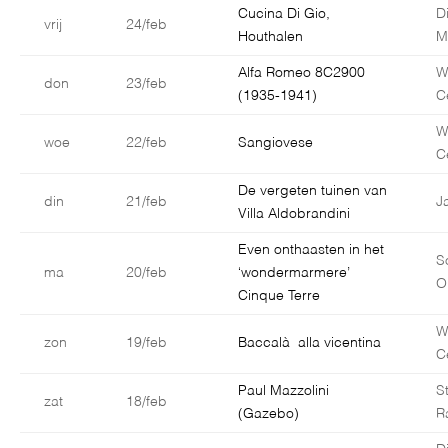
Cucina Di Gio,
D
vrij
24/feb
Houthalen
M
Alfa Romeo 8C2900
W
don
23/feb
(1935-1941)
C
W
woe
22/feb
Sangiovese
C
De vergeten tuinen van
din
21/feb
J
Villa Aldobrandini
Even onthaasten in het
S
ma
20/feb
‘wondermarmere’
O
Cinque Terre
W
zon
19/feb
Baccalà alla vicentina
C
Paul Mazzolini
S
zat
18/feb
(Gazebo)
R