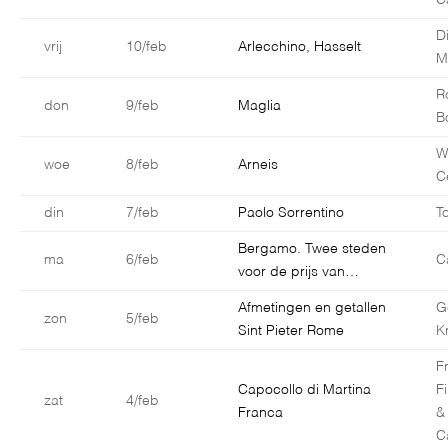
C
D
vrij
10/feb
Arlecchino, Hasselt
M
R
don
9/feb
Maglia
B
W
woe
8/feb
Arneis
C
din
7/feb
Paolo Sorrentino
T
Bergamo. Twee steden
ma
6/feb
C
voor de prijs van…
Afmetingen en getallen
G
zon
5/feb
Sint Pieter Rome
K
F
Capocollo di Martina
F
zat
4/feb
Franca
&
C