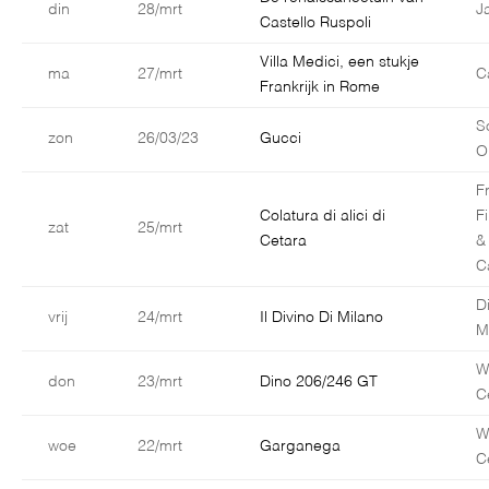
din
28/mrt
J
Castello Ruspoli
Villa Medici, een stukje
ma
27/mrt
C
Frankrijk in Rome
S
zon
26/03/23
Gucci
O
F
Colatura di alici di
F
zat
25/mrt
Cetara
&
C
D
vrij
24/mrt
Il Divino Di Milano
M
W
don
23/mrt
Dino 206/246 GT
C
W
woe
22/mrt
Garganega
C