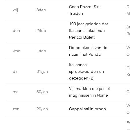
Coco Pazzo, Sint-
D
vrij
3/feb
Truiden
M
100 jaar geleden dat
S
don
2/feb
Italiaans zakenman
R
Renato Bialetti
De betekenis van de
W
woe
1/feb
naam Fiat Panda
C
Italiaanse
G
din
31/jan
spreekwoorden en
K
gezegden (2)
Vijf markten die je niet
ma
30/jan
C
mag missen in Rome
W
zon
29/jan
Cappelletti in brodo
C
F
F