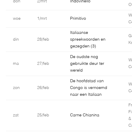
don
2/mrt
Indovinello
O
W
woe
1/mrt
Primitivo
C
Italiaanse
G
din
28/feb
spreekwoorden en
K
gezegden (3)
De oudste nog
W
ma
27/feb
gebruikte deur ter
C
wereld
De hoofdstad van
W
zon
26/feb
Congo is vernoemd
C
naar een Italiaan
F
F
zat
25/feb
Carne Chianina
&
C