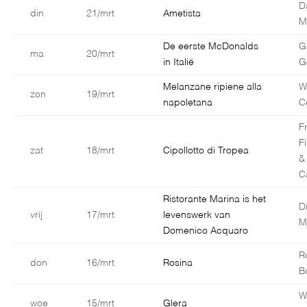
D
din
21/mrt
Ametista
Ma
De eerste McDonalds
G
ma
20/mrt
in Italië
G
Melanzane ripiene alla
W
zon
19/mrt
napoletana
C
F
F
zat
18/mrt
Cipollotto di Tropea
&
C
Ristorante Marina is het
D
vrij
17/mrt
levenswerk van
M
Domenico Acquaro
R
don
16/mrt
Rosina
B
W
woe
15/mrt
Glera