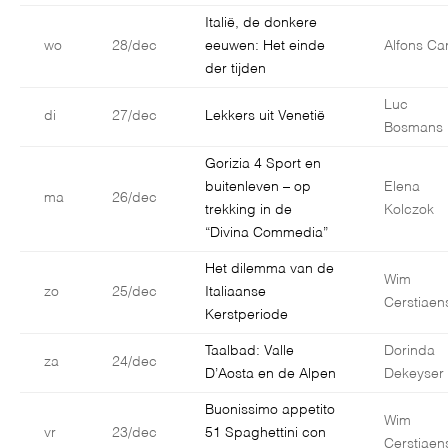
Italië, de donkere
wo
28/dec
eeuwen: Het einde
Alfons Car
der tijden
Luc
di
27/dec
Lekkers uit Venetië
Bosmans
Gorizia 4 Sport en
buitenleven – op
Elena
ma
26/dec
trekking in de
Kolczok
“Divina Commedia”
Het dilemma van de
Wim
zo
25/dec
Italiaanse
Cerstiaen
Kerstperiode
Taalbad: Valle
Dorinda
za
24/dec
D’Aosta en de Alpen
Dekeyser
Buonissimo appetito
Wim
vr
23/dec
51 Spaghettini con
Cerstiaen