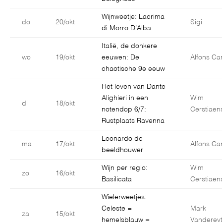
Wijnweetje: Lacrima
do
20/okt
Sigi
di Morro D’Alba
Italië, de donkere
wo
19/okt
eeuwen: De
Alfons Car
chaotische 9e eeuw
Het leven van Dante
Alighieri in een
Wim
di
18/okt
notendop 6/7:
Cerstiaen
Rustplaats Ravenna
Leonardo de
ma
17/okt
Alfons Car
beeldhouwer
Wijn per regio:
Wim
zo
16/okt
Basilicata
Cerstiaen
Wielerweetjes:
Celeste =
Mark
za
15/okt
hemelsblauw =
Vanderey