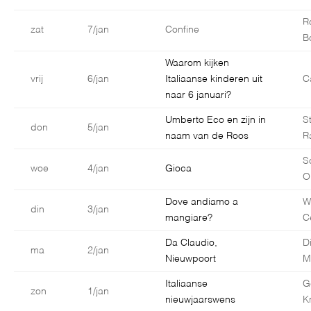
R
zat
7/jan
Confine
B
Waarom kijken
vrij
6/jan
Italiaanse kinderen uit
C
naar 6 januari?
Umberto Eco en zijn in
S
don
5/jan
naam van de Roos
R
S
woe
4/jan
Gioca
O
Dove andiamo a
W
din
3/jan
mangiare?
C
Da Claudio,
D
ma
2/jan
Nieuwpoort
M
Italiaanse
G
zon
1/jan
nieuwjaarswens
K