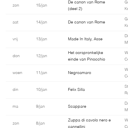
De canon van Rome
G
zon
15/jan
(deel 2)
K
G
aat
14/jan
De canon van Rome
K
D
vrij
13/jan
Made In Italy, Asse
M
Het oorspronkelijke
W
don
12/jan
einde van Pinocchio
C
W
woen
11/jan
Negroamaro
C
S
din
10/jan
Felix Silla
R
D
ma
9/jan
Scappare
Ma
Zuppa di cavolo nero e
W
zon
8/jan
cannellini
C