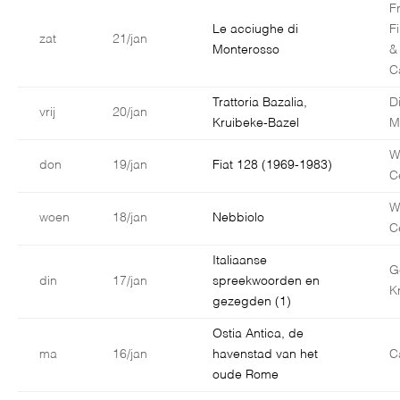
F
Le acciughe di
F
zat
21/jan
Monterosso
&
C
Trattoria Bazalia,
D
vrij
20/jan
Kruibeke-Bazel
M
W
don
19/jan
Fiat 128 (1969-1983)
C
W
woen
18/jan
Nebbiolo
C
Italiaanse
G
din
17/jan
spreekwoorden en
K
gezegden (1)
Ostia Antica, de
ma
16/jan
havenstad van het
C
oude Rome