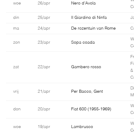
W
woe
26/apr
Nero d’Avola
C
din
25/apr
Il Giardino di Ninfa
J
ma
24/apr
De rozentuin van Rome
C
W
zon
23/apr
Sopa coada
C
F
F
zat
22/apr
Gambero rosso
&
C
D
vrij
21/apr
Per Bacco, Gent
M
W
don
20/apr
Fiat 600 (1955-1969)
C
W
woe
19/apr
Lambrusco
C