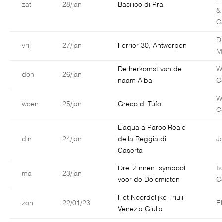
zat
28/jan
Basilico di Pra
&
C
D
vrij
27/jan
Ferrier 30, Antwerpen
M
De herkomst van de
W
don
26/jan
naam Alba
C
W
woen
25/jan
Greco di Tufo
C
L’aqua a Parco Reale
din
24/jan
della Reggia di
J
Caserta
Drei Zinnen: symbool
I
ma
23/jan
voor de Dolomieten
C
Het Noordelijke Friuli-
zon
22/01/23
E
Venezia Giulia