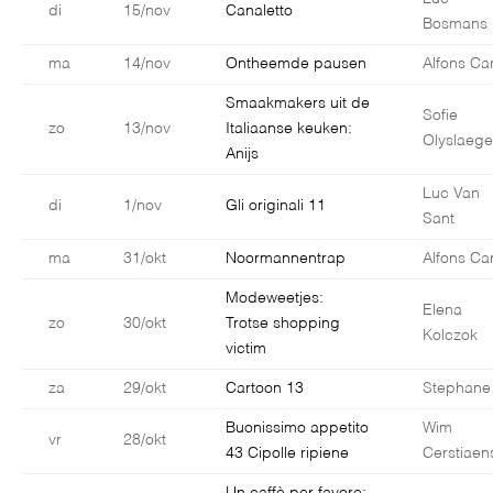
di
15/nov
Canaletto
Bosmans
ma
14/nov
Ontheemde pausen
Alfons Car
Smaakmakers uit de
Sofie
zo
13/nov
Italiaanse keuken:
Olyslaege
Anijs
Luc Van
di
1/nov
Gli originali 11
Sant
ma
31/okt
Noormannentrap
Alfons Car
Modeweetjes:
Elena
zo
30/okt
Trotse shopping
Kolczok
victim
za
29/okt
Cartoon 13
Stephane
Buonissimo appetito
Wim
vr
28/okt
43 Cipolle ripiene
Cerstiaen