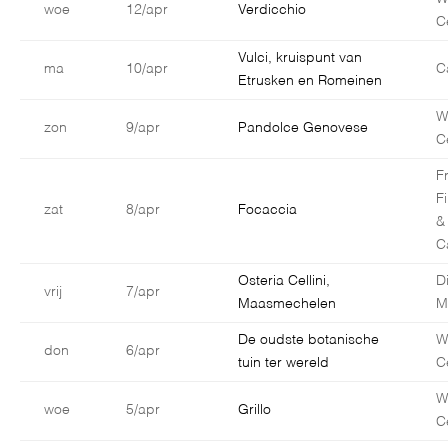
woe
12/apr
Verdicchio
C
Vulci, kruispunt van
ma
10/apr
C
Etrusken en Romeinen
W
zon
9/apr
Pandolce Genovese
C
F
F
zat
8/apr
Focaccia
&
C
Osteria Cellini,
D
vrij
7/apr
Maasmechelen
M
De oudste botanische
W
don
6/apr
tuin ter wereld
C
W
woe
5/apr
Grillo
C