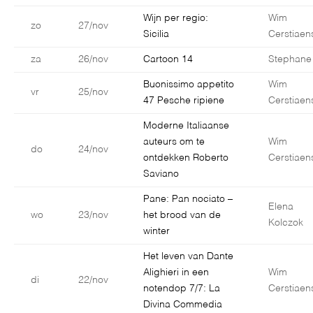
Wijn per regio:
Wim
zo
27/nov
Sicilia
Cerstiaen
za
26/nov
Cartoon 14
Stephane
Buonissimo appetito
Wim
vr
25/nov
47 Pesche ripiene
Cerstiaen
Moderne Italiaanse
auteurs om te
Wim
do
24/nov
ontdekken Roberto
Cerstiaen
Saviano
Pane: Pan nociato –
Elena
wo
23/nov
het brood van de
Kolczok
winter
Het leven van Dante
Alighieri in een
Wim
di
22/nov
notendop 7/7: La
Cerstiaen
Divina Commedia