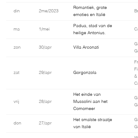
Romantiek, grote
din
2me/2023
B
emoties en Italië
Padua, stad van de
ma
1/mei
C
heilige Antonius.
G
zon
30/apr
Villa Arconati
G
F
F
zat
29/apr
Gorgonzola
&
C
Het einde van
G
vrij
28/apr
Mussolini aan het
G
Comomeer
Het smalste straatje
G
don
27/apr
van Italië
G