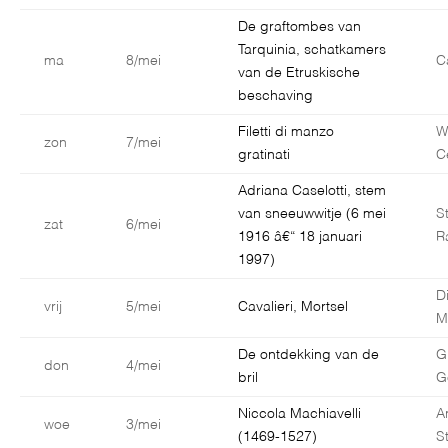
De graftombes van
Tarquinia, schatkamers
ma
8/mei
C
van de Etruskische
beschaving
Filetti di manzo
W
zon
7/mei
gratinati
C
Adriana Caselotti, stem
van sneeuwwitje (6 mei
S
zat
6/mei
1916 â€“ 18 januari
R
1997)
D
vrij
5/mei
Cavalieri, Mortsel
M
De ontdekking van de
G
don
4/mei
bril
G
Niccola Machiavelli
A
woe
3/mei
(1469-1527)
S