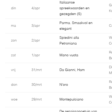
Italiaanse
G
din
4/apr
spreekwoorden en
K
gezegden (5)
Parma. Smaakvol en
ma
3/apr
C
elegant
Spiedini alla
W
zon
2/apr
Petroniana
C
R
zat
1/apr
Mano vuota
B
D
vrij
31/mrt
Da Gianni, Ham
M
R
don
30/mrt
N’oro
B
W
woe
29/mrt
Montepulciano
C
De renaissancetuin van