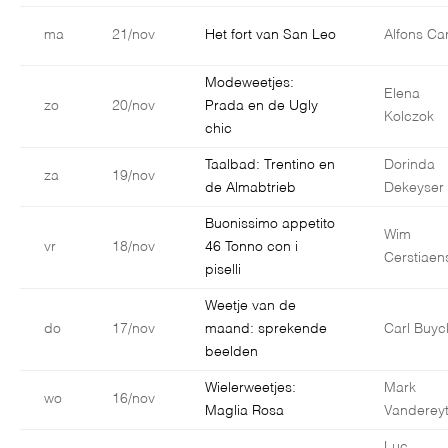
ma
21/nov
Het fort van San Leo
Alfons Car
Modeweetjes:
Elena
zo
20/nov
Prada en de Ugly
Kolczok
chic
Taalbad: Trentino en
Dorinda
za
19/nov
de Almabtrieb
Dekeyser
Buonissimo appetito
Wim
vr
18/nov
46 Tonno con i
Cerstiaen
piselli
Weetje van de
do
17/nov
maand: sprekende
Carl Buyc
beelden
Wielerweetjes:
Mark
wo
16/nov
Maglia Rosa
Vanderey
Luc