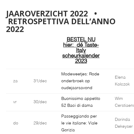
JAAROVERZICHT 2022 •
RETROSPETTIVA DELL’ANNO
2022
BESTEL NU
hier: dé Taste-
Italy
scheurkalender
2023
Modeweetjes: Rode
Elena
za
31/dec
onderbroek op
Kolczok
oudejaarsavond
Buonissimo appetito
Wim
vr
30/dec
52 Baci di dama
Cerstiaen
Passeggiando per
Dorinda
do
29/dec
le vie italiane: Viale
Dekeyser
Gorizia