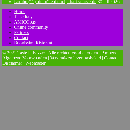
Lombo (11): de ruïne die mijn hart veroverde
30 juli 2026
Home
Taste Italy
AMICOpas
Online community
Partners
Contact
Buonissimi Ristoranti
© 2021 Taste Italy vzw | Alle rechten voorbehouden |
Partners
|
Algemene Voorwaarden
|
Verzend- en leveringsbeleid
|
Contact
|
Disclaimer
|
Webmaster