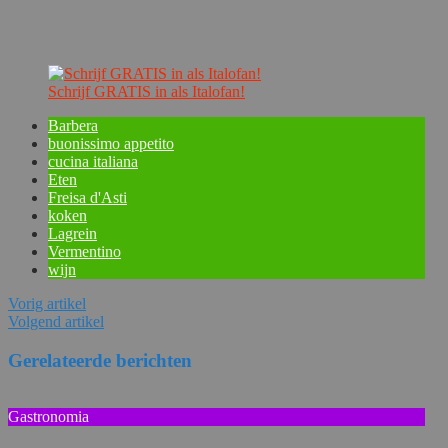
Schrijf GRATIS in als Italofan!
Barbera
buonissimo appetito
cucina italiana
Eten
Freisa d'Asti
koken
Lagrein
Vermentino
wijn
Vorig artikel
Volgend artikel
Gerelateerde berichten
Gastronomia