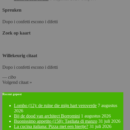
Spreuken
Dopo i confetti escono i difetti
Zoek op kaart
Willekeurig citaat
Dopo i confetti escono i difetti
—
cibo
Volgend citaat »
Recent gepost
Lombo (12): de ruïne die mijn hart veroverde
7 augustus
2026
Bij de dood van architect Borromini
1 augustus 2026
Buonissimo appetito (158): Tagliata di manzo
31 juli 2026
La cucina italiana: Pizza met een biertje?
31 juli 2026