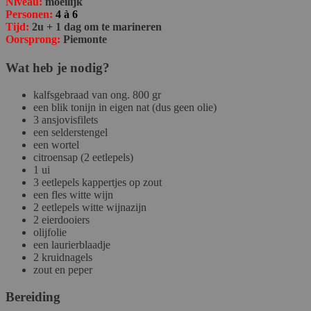
Niveau:
moeilijk
Personen:
4 à 6
Tijd:
2u + 1 dag om te marineren
Oorsprong:
Piemonte
Wat heb je nodig?
kalfsgebraad van ong. 800 gr
een blik tonijn in eigen nat (dus geen olie)
3 ansjovisfilets
een selderstengel
een wortel
citroensap (2 eetlepels)
1 ui
3 eetlepels kappertjes op zout
een fles witte wijn
2 eetlepels witte wijnazijn
2 eierdooiers
olijfolie
een laurierblaadje
2 kruidnagels
zout en peper
Bereiding