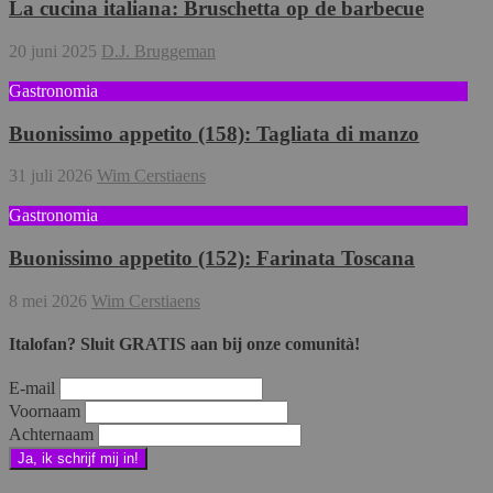
La cucina italiana: Bruschetta op de barbecue
20 juni 2025
D.J. Bruggeman
Gastronomia
Buonissimo appetito (158): Tagliata di manzo
31 juli 2026
Wim Cerstiaens
Gastronomia
Buonissimo appetito (152): Farinata Toscana
8 mei 2026
Wim Cerstiaens
Italofan? Sluit GRATIS aan bij onze comunità!
E-mail
Voornaam
Achternaam