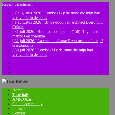
Recent verschenen
Schrijf
GRATIS
in als
Ita
lo
fan
!
[ 7 augustus 2026 ]
Lombo (12): de ruïne die mijn hart
veroverde
In de spots
E-mail
[ 1 augustus 2026 ]
Bij de dood van architect Borromini
Cultura
Voornaam
[ 31 juli 2026 ]
Buonissimo appetito (158): Tagliata di
Achternaam
manzo
Gastronomia
[ 31 juli 2026 ]
La cucina italiana: Pizza met een biertje?
Gastronomia
Je schrijft je in voor de newsletter van Taste Italy. Deze is gratis. Je
[ 30 juli 2026 ]
Lombo (11): de ruïne die mijn hart
veroverde
In de spots
Facebook
Instagram
YouTube
Home
Taste Italy
AMICOpas
Online community
Partners
Contact