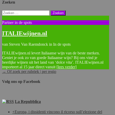
Zoeken
Zoeken
naar:
Partner in de spots
ITALIEwijnen.nl
van Steven Van Raemdonck in In de spots
ITALIEwijnen.nl levert Italiaanse wijn van de beste merken.
Geniet je ook zo van goede Italiaanse wijn? Bij ons vind je
heerlijke wijnen uit het land van ‘dolce vita’. ITALIEwijnen.nl
importeert al 15 jaar direct vanuit
[lees verder]
→ Of zoek per rubriek | per regio
Volg ons op Facebook
La Repubblica
+Europa, i dissidenti vincono il ricorso sull’elezione del