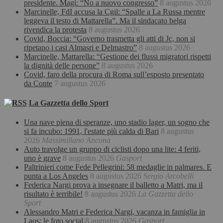
presidente. Magi: “No a nuovo congresso”
8 augustus 2026
Marcinelle, FdI accusa la Cgil: “Spalle a La Russa mentre
leggeva il testo di Mattarella”. Ma il sindacato belga
rivendica la protesta
8 augustus 2026
Covid, Boccia: “Governo trasmetta gli atti di Jc, non si
ripetano i casi Almasri e Delmastro”
8 augustus 2026
Marcinelle, Mattarella: “Gestione dei flussi migratori rispetti
la dignità delle persone”
8 augustus 2026
Covid, faro della procura di Roma sull’esposto presentato
da Conte
7 augustus 2026
La Gazzetta dello Sport
Una nave piena di speranze, uno stadio lager, un sogno che
si fa incubo: 1991, l'estate più calda di Bari
8 augustus
2026
Massimiliano Ancona
Auto travolge un gruppo di ciclisti dopo una lite: 4 feriti,
uno è grave
8 augustus 2026
Gasport
Paltrinieri come Fede Pellegrini: 58 medaglie in palmares. E
punta a Los Angeles
8 augustus 2026
Sergio Arcobelli
Federica Nargi prova a insegnare il balletto a Matri, ma il
risultato è terribile!
8 augustus 2026
La Gazzetta dello
Sport
Alessandro Matri e Federica Nargi, vacanza in famiglia in
Laos: le foto social
8 augustus 2026
Gasport