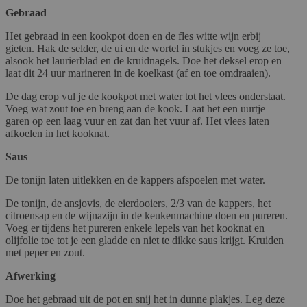
Gebraad
Het gebraad in een kookpot doen en de fles witte wijn erbij
gieten. Hak de selder, de ui en de wortel in stukjes en voeg ze toe,
alsook het laurierblad en de kruidnagels. Doe het deksel erop en
laat dit 24 uur marineren in de koelkast (af en toe omdraaien).
De dag erop vul je de kookpot met water tot het vlees onderstaat.
Voeg wat zout toe en breng aan de kook. Laat het een uurtje
garen op een laag vuur en zat dan het vuur af. Het vlees laten
afkoelen in het kooknat.
Saus
De tonijn laten uitlekken en de kappers afspoelen met water.
De tonijn, de ansjovis, de eierdooiers, 2/3 van de kappers, het
citroensap en de wijnazijn in de keukenmachine doen en pureren.
Voeg er tijdens het pureren enkele lepels van het kooknat en
olijfolie toe tot je een gladde en niet te dikke saus krijgt. Kruiden
met peper en zout.
Afwerking
Doe het gebraad uit de pot en snij het in dunne plakjes. Leg deze