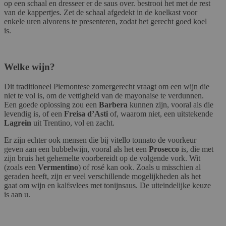
op een schaal en dresseer er de saus over. bestrooi het met de rest
van de kappertjes. Zet de schaal afgedekt in de koelkast voor
enkele uren alvorens te presenteren, zodat het gerecht goed koel
is.
Welke wijn?
Dit traditioneel Piemontese zomergerecht vraagt om een wijn die
niet te vol is, om de vettigheid van de mayonaise te verdunnen.
Een goede oplossing zou een
Barbera
kunnen zijn, vooral als die
levendig is, of een
Freisa d’Asti
of, waarom niet, een uitstekende
Lagrein
uit Trentino, vol en zacht.
Er zijn echter ook mensen die bij vitello tonnato de voorkeur
geven aan een bubbelwijn, vooral als het een
Prosecco
is, die met
zijn bruis het gehemelte voorbereidt op de volgende vork. Wit
(zoals een
Vermentino
) of rosé kan ook. Zoals u misschien al
geraden heeft, zijn er veel verschillende mogelijkheden als het
gaat om wijn en kalfsvlees met tonijnsaus. De uiteindelijke keuze
is aan u.