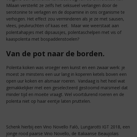
Milaan versterkt ze zelfs het seksueel verlangen door de
serotonine te verlagen en de dopamine in ons organisme te
verhogen. Het effect zou verminderen als je ze met sausen,
vlees, peulvruchten of kaas eet. Maar wie weerstaat aan
polentahapjes met dipsausjes, polentaschelpen met vis of
kaaspolenta met bospaddenstoelen?
Van de pot naar de borden.
Polenta koken was vroeger een kunst en een zwaar werk: je
moest ze minstens een uur lang in koperen ketels boven een
open uur koken en alsmaar roeren. Vandaag is het heel wat
gemakkelijker met een geselecteerd gestoomd maïsmeel dat
minder tijd en moeite vraagt. Wel voortdurend roeren en de
polenta niet op haar eentje laten pruttelen.
Schenk hierbij een Vino Novello Falò, Lungarotti IGT 2018, een
jonge rood paarse Vino Novello, de Italiaanse Beaujolais