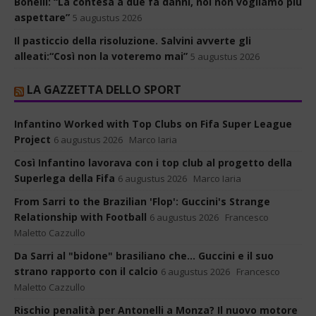
Bonelli: “La contesa a due fa danni, noi non vogliamo più
aspettare”
5 augustus 2026
Il pasticcio della risoluzione. Salvini avverte gli
alleati:“Così non la voteremo mai”
5 augustus 2026
LA GAZZETTA DELLO SPORT
Infantino Worked with Top Clubs on Fifa Super League
Project
6 augustus 2026
Marco Iaria
Così Infantino lavorava con i top club al progetto della
Superlega della Fifa
6 augustus 2026
Marco Iaria
From Sarri to the Brazilian 'Flop': Guccini's Strange
Relationship with Football
6 augustus 2026
Francesco
Maletto Cazzullo
Da Sarri al "bidone" brasiliano che... Guccini e il suo
strano rapporto con il calcio
6 augustus 2026
Francesco
Maletto Cazzullo
Rischio penalità per Antonelli a Monza? Il nuovo motore