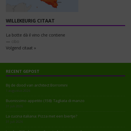
WILLEKEURIG CITAAT
La botte dà il vino che contiene
—
cibo
Volgend citaat »
RECENT GEPOST
Bij de dood van architect Borromini
1 augustus 2026
Buonissimo appetito (158): Tagliata di manzo
31 juli 2026
La cucina italiana: Pizza met een biertje?
31 juli 2026