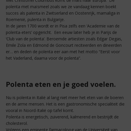
Met Christoffel Columbus komt de maïs naar Europa. De
polenta met maïsmeel zoals we ze vandaag kennen boekt
succes als palenta in Zwitserland en Oostenrijk, mamaliga in
Roemenië, pulenta in Bulgarije.
In de jaren 1700 wordt er in Pisa zelfs een ‘Academie van de
polenta-eters’ opgericht. Een eeuw later heb je in Parijs de
‘Club van de polenta’. Beroemde artiesten zoals Edgar Degas,
Emile Zola en Edmond de Goncourt reciteerden en dineerden
er… en deden de polenta eer aan met het motto “Eerst voor
het Vaderland, daarna voor de polenta”.
Polenta eten en je goed voelen.
Nu is polenta in Italië al lang niet meer het eten van de boeren
en de arme mensen. Het is een gastronomische specialiteit die
vooral in Noord-Italië op tafel komt.
Polenta is energetisch, zuiverend, kalmerend en bestrijdt de
cholesterol.
Volgens een eminente farmacoloog van de Universiteit van