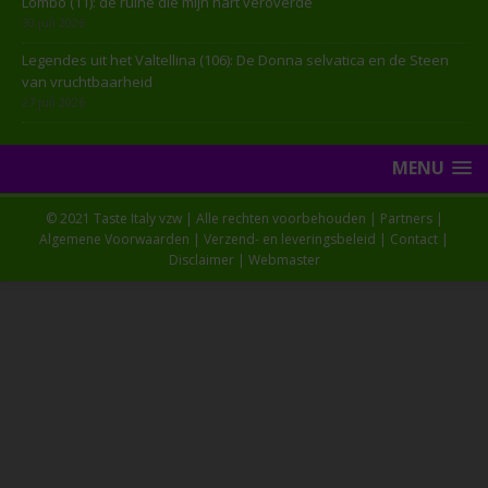
Lombo (11): de ruïne die mijn hart veroverde
30 juli 2026
Legendes uit het Valtellina (106): De Donna selvatica en de Steen
van vruchtbaarheid
27 juli 2026
MENU
© 2021 Taste Italy vzw | Alle rechten voorbehouden |
Partners
|
Algemene Voorwaarden
|
Verzend- en leveringsbeleid
|
Contact
|
Disclaimer
|
Webmaster