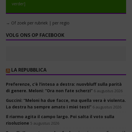
verder]
→ Of zoek per rubriek | per regio
VOLG ONS OP FACEBOOK
LA REPUBBLICA
Preferenze, c’è l’intesa a destra: nuovbluff sulla parità
di genere. Meloni: “Ora non fate scherzi”
6 augustus 2026
Guccini: “Meloni ha due facce, ma quella vera è violenta.
La destra ha sempre amato i miei testi”
6 augustus 2026
Il riarmo agita il campo largo. Poi salta il voto sulla
risoluzione
5 augustus 2026