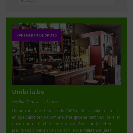
PARTNER IN DE SPOTS
Umbria.be
van Bart Tordeurs in Partner
Umbria.be importeert sinds 2003 de beste wijn, olijfolie
en specialiteiten uit Umbrië, het groene hart van Italië. In
onze ‘enoteca’ in het centrum van Geel kan je het hele
jaar gratis proeven van verschillende Italiaanse
[lees