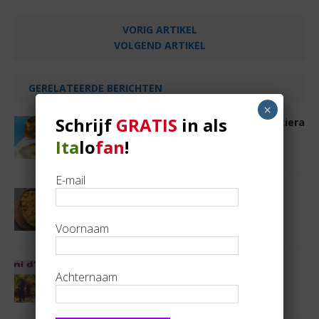
VORIG ARTIKEL
VOLGEND ARTIKEL
GERELATEERDE BERICHTEN
×
Schrijf
GRATIS
in als
Buonissimo appetito! 18: Risotto in tortiera
27 augustus 2021
Wim Cerstiaens
Ita
lo
fan
!
E-mail
Buonissimo appetito (130):
Aardappelschotel met gehaktballetjes
11 juli 2025
Bart Tordeurs
Voornaam
Vini d’amici
Achternaam
31 oktober 2016
Steven Van Raemdonck