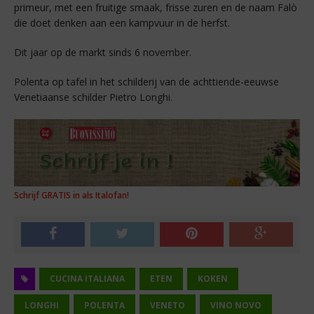
primeur, met een fruitige smaak, frisse zuren en de naam Falò
die doet denken aan een kampvuur in de herfst.
Dit jaar op de markt sinds 6 november.
Polenta op tafel in het schilderij van de achttiende-eeuwse
Venetiaanse schilder Pietro Longhi.
Schrijf GRATIS in als Italofan!
CUCINA ITALIANA
ETEN
KOKEN
LONGHI
POLENTA
VENETO
VINO NOVO