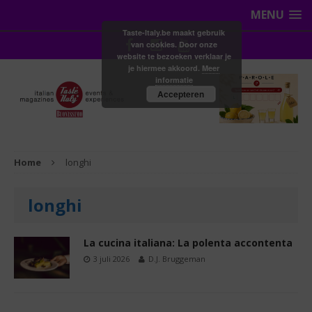
MENU
Taste-Italy.be maakt gebruik
van cookies. Door onze
website te bezoeken verklaar je
je hiermee akkoord.
Meer
informatie
Accepteren
Home
longhi
longhi
La cucina italiana: La polenta accontenta
3 juli 2026
D.J. Bruggeman