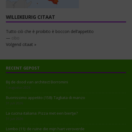
WILLEKEURIG CITAAT
Tutto ciò che è proibito è boccon dell’appetito
—
cibo
Volgend citaat »
RECENT GEPOST
Bij de dood van architect Borromini
1 augustus 2026
Buonissimo appetito (158): Tagliata di manzo
31 juli 2026
La cucina italiana: Pizza met een biertje?
31 juli 2026
Lombo (11): de ruïne die mijn hart veroverde