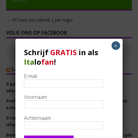
→ Of zoek per rubriek | per regio
VOLG ONS OP FACEBOOK
×
Schrijf
GRATIS
in als
Ita
lo
fan
!
LA REPUBBLICA
E-mail
Il pasticcio della risoluzione. Salvini avverte gli
alleati:“Così non la voteremo mai”
5 augustus 2026
Voornaam
Preferenze, c’è l’intesa a destra. Meloni: “Ora non fate
scherzi”
5 augustus 2026
Achternaam
Il riarmo spacca il campo largo. È scontro con i
riformisti dem
5 augustus 2026
Bonelli: “La contesa a due fa danni, noi non vogliamo più