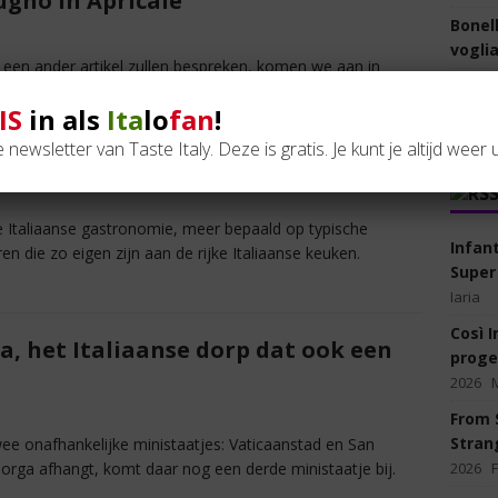
ugno in Apricale
Bonell
vogli
n een ander artikel zullen bespreken, komen we aan in
Il pas
nwoners in het binnenland
[lees verder]
gli al
IS
in als
Ita
lo
fan
!
august
de newsletter van Taste Italy. Deze is gratis. Je kunt je altijd weer u
di alici di Cetara
de Italiaanse gastronomie, meer bepaald op typische
Infan
 die zo eigen zijn aan de rijke Italiaanse keuken.
Super
Iaria
Così I
ga, het Italiaanse dorp dat ook een
proge
2026
From S
Stran
twee onafhankelijke ministaatjes: Vaticaanstad en San
2026
orga afhangt, komt daar nog een derde ministaatje bij.