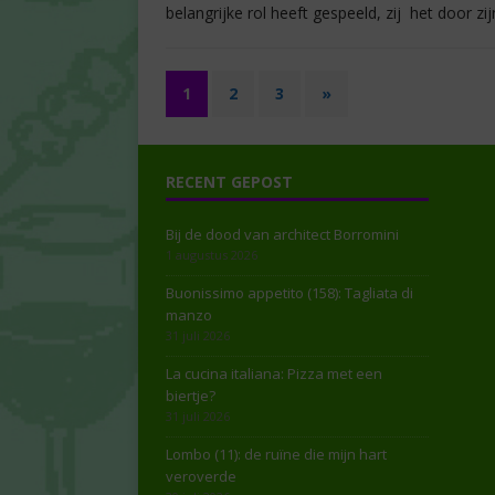
belangrijke rol heeft gespeeld, zij het door zij
1
2
3
»
RECENT GEPOST
Bij de dood van architect Borromini
1 augustus 2026
Buonissimo appetito (158): Tagliata di
manzo
31 juli 2026
La cucina italiana: Pizza met een
biertje?
31 juli 2026
Lombo (11): de ruïne die mijn hart
veroverde