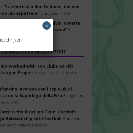
i: “La contesa a due fa danni, noi non
amo più aspettare”
5 augustus 2026
ticcio della risoluzione. Salvini avverte
×
leati:“Così non la voteremo mai”
5
us 2026
itschrijven.
LA GAZZETTA DELLO SPORT
tino Worked with Top Clubs on Fifa
 League Project
6 augustus 2026
Marco
nfantino lavorava con i top club al
tto della Superlega della Fifa
6 augustus
Marco Iaria
arri to the Brazilian 'Flop': Guccini's
ge Relationship with Football
6 augustus
Francesco Maletto Cazzullo