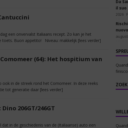
Da Sar
il suo
2026
Cantuccini
Rischi
nuovo
dag een onvervalst Italiaans recept. Zo kan je het
august
e toets. Buon appetito! Niveau: makkelijk
[lees verder]
SPRE
 Comomeer (64): Het hospitium van
Quando 
finisc
o ook in de streek rond het Comomeer. In deze reeks
ZOEK
ie tot generatie daar
[lees verder]
s: Dino 206GT/246GT
WILL
dat in de geschiedenis van de (Italiaanse) auto een
Quando 