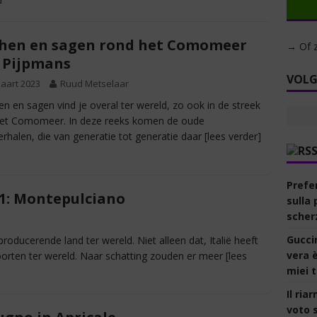
hen en sagen rond het Comomeer
→ Of z
: Pijpmans
VOLG
aart 2023
Ruud Metselaar
 en sagen vind je overal ter wereld, zo ook in de streek
et Comomeer. In deze reeks komen de oude
erhalen, die van generatie tot generatie daar
[lees verder]
Prefer
11: Montepulciano
sulla 
scher
Gucci
nproducerende land ter wereld. Niet alleen dat, Italië heeft
vera 
orten ter wereld. Naar schatting zouden er meer
[lees
miei t
Il ria
voto s