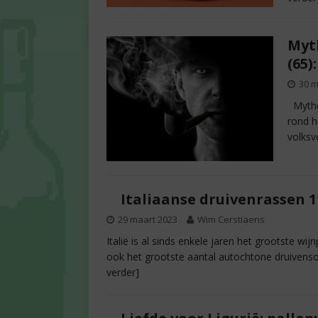
Myt
(65)
30 m
Mythen
rond h
volksv
Italiaanse druivenrassen 
29 maart 2023
Wim Cerstiaens
Italië is al sinds enkele jaren het grootste wij
ook het grootste aantal autochtone druivenso
verder]