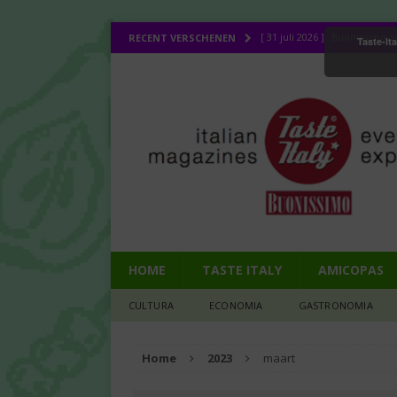
[ 31 juli 2026 ]
Buonissimo ap
RECENT VERSCHENEN
Taste-It
[ 31 juli 2026 ]
La cucina ital
[ 30 juli 2026 ]
Lombo (11): d
[ 27 juli 2026 ]
Legendes uit 
CULTURA
[ 1 augustus 2026 ]
Bij de d
HOME
TASTE ITALY
AMICOPAS
CULTURA
ECONOMIA
GASTRONOMIA
Home
2023
maart