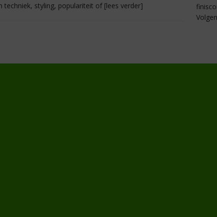
n techniek, styling, populariteit of
[lees verder]
finisc
Volgen