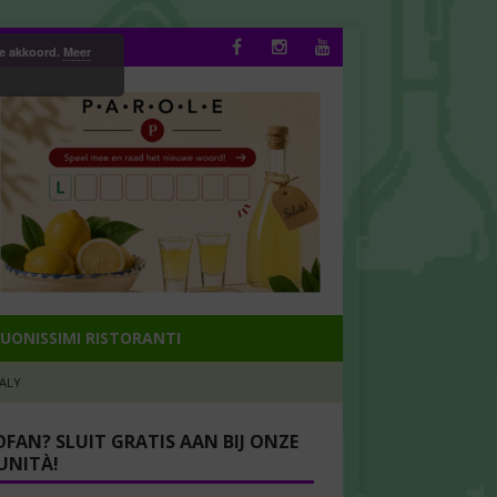
ee akkoord.
Meer
UONISSIMI RISTORANTI
TALY
OFAN? SLUIT GRATIS AAN BIJ ONZE
NITÀ!