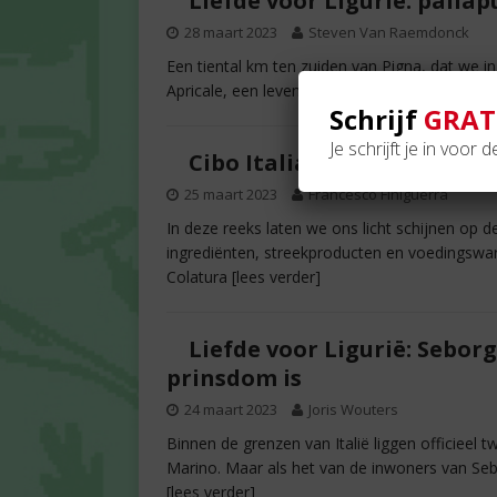
Liefde voor Ligurië: pallap
28 maart 2023
Steven Van Raemdonck
Een tiental km ten zuiden van Pigna, dat we i
Apricale, een levendig stadje van dikke 600 i
Schrijf
GRAT
Je schrijft je in voor 
Cibo Italiano (9): Colatura 
25 maart 2023
Francesco Finiguerra
In deze reeks laten we ons licht schijnen op 
ingrediënten, streekproducten en voedingswaren
Colatura
[lees verder]
Liefde voor Ligurië: Sebor
prinsdom is
24 maart 2023
Joris Wouters
Binnen de grenzen van Italië liggen officieel 
Marino. Maar als het van de inwoners van Seb
[lees verder]