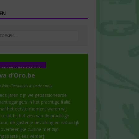
EN
PARTNER IN DE SPOTS
va d’Oro.be
 Wim Cerstiaens in In de spots
eds jaren zijn we gepassioneerde
kantiegangers in het prachtige Italië.
naf het eerste moment waren wij
rkocht bij het zien van de prachtige
tuur, de gastvrije bevolking en natuurlijk
 overheerlijke cuisine met zijn
ngepaste
[lees verder]