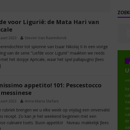
ZOEK
de voor Ligurië: de Mata Hari van
cale
aart 2023
Steven Van Raemdonck
erendochter tot spionne van tsaar Nikolaj II In een vorige
ring van de serie “Liefde voor Ligurië” maakten we reeds
 met het dorpje Apricale, waar het spel pallapugno
[lees
]
U
van
issimo appetito! 101: Pescestocco
Re
 messinese
va
aart 2023
Anna Maria Stefani
Va
ve
e rubriek brengen we u elke week op vrijdag een onvervalst
na
ans recept. Zo kan je het weekend beginnen met een
de
anse culinaire toets. Buon appetito! Niveau: makkelijk
[lees
aa
]