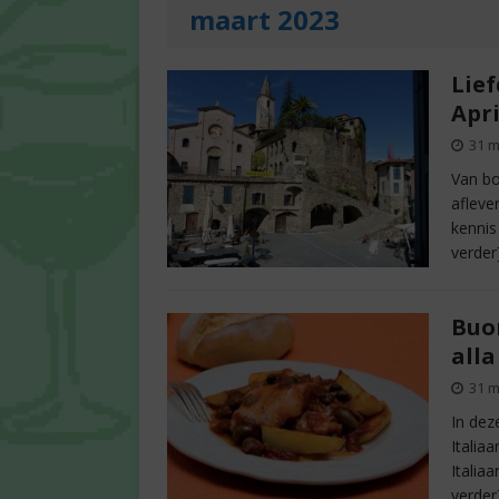
maart 2023
Lief
Apri
31 m
Van bo
afleve
kennis
verder
Buon
alla
31 m
In dez
Italia
Italia
verder