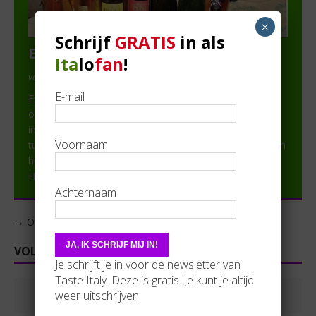
×
Schrijf
GRATIS
in als
Esclusivo
Ita
lo
fan
!
van steven van raemdonck in Partner
E-mail
Esclusivo is een onderneming die begin 2015 is
opgericht, en kwalitatieve Italiaanse specialiteiten
importeert, rechtstreeks van de producent, zonder
Voornaam
tussenpersonen, zodat de klant geen overbodige kosten
hoeft te maken voor een kwalitatief product. Esclusivo
Helena
[lees verder]
Achternaam
→ Of zoek per rubriek | per regio
VOLG ONS OP FACEBOOK
Je schrijft je in voor de newsletter van
Taste Italy. Deze is gratis. Je kunt je altijd
weer uitschrijven.