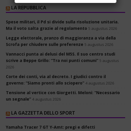
LA REPUBBLICA
Spese militari, il Pd si divide sulla risoluzione unitaria.
Ma il voto salta grazie al regolamento
5 augustus 2026
Legge elettorale, pranzo di maggioranza a via della
Scrofa per chiudere sulle preferenze
5 augustus 2026
Vannacci punta ai delusi del M5S. Il suo centro studi
scrive a Beppe Grillo: “Tra noi punti comuni”
5 augustus
2026
Corte dei conti, via al decreto. I giudici contro il
governo: “Siamo pronti allo sciopero”
4 augustus 2026
Tensione al vertice con Giorgetti. Meloni: “Necessario
un segnale”
4 augustus 2026
LA GAZZETTA DELLO SPORT
Yamaha Tracer 7 GT Y-Amt: pregi e difetti