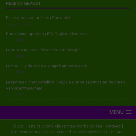
RECENT GEPOST
Bij de dood van architect Borromini
1 augustus 2026
Buonissimo appetito (158): Tagliata di manzo
31 juli 2026
La cucina italiana: Pizza met een biertje?
31 juli 2026
Lombo (11): de ruïne die mijn hart veroverde
30 juli 2026
Legendes uit het Valtellina (106): De Donna selvatica en de Steen
van vruchtbaarheid
27 juli 2026
MENU
© 2021 Taste Italy vzw | Alle rechten voorbehouden |
Partners
|
Algemene Voorwaarden
|
Verzend- en leveringsbeleid
|
Contact
|