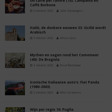
Un caffè per favore (15): Campania en
Caffè Borbone
6 oktober 2022
Sofie Olyslaegers
Italië, de donkere eeuwen 33: Sicilië wordt
Arabisch
5 oktober 2022
Alfons Caris
Mythen en sagen rond het Comomeer
(40): De Bragiola
3 oktober 2022
Ruud Metselaar
Iconische Italiaanse auto’s: Fiat Panda
(1980-2003)
3 oktober 2022
Wim Cerstiaens
Wijn per regio 16: Puglia