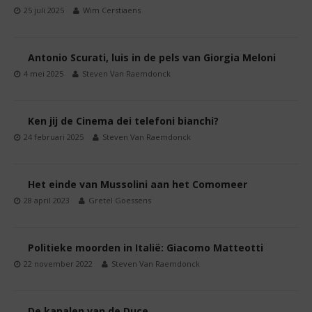
25 juli 2025
Wim Cerstiaens
Antonio Scurati, luis in de pels van Giorgia Meloni
4 mei 2025
Steven Van Raemdonck
Ken jij de Cinema dei telefoni bianchi?
24 februari 2025
Steven Van Raemdonck
Het einde van Mussolini aan het Comomeer
28 april 2023
Gretel Goessens
Politieke moorden in Italië: Giacomo Matteotti
22 november 2022
Steven Van Raemdonck
De kanalen van de Duce