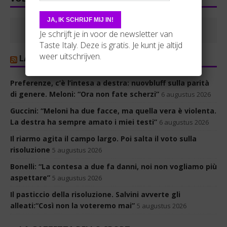
Je schrijft je in voor de newsletter van
Taste Italy. Deze is gratis. Je kunt je altijd
weer uitschrijven.
LA REPUBBLICA
Preferenze, c’è l’intesa a destra: nuovbluff sulla parità
di genere. Meloni: “Ora non fate scherzi”
6 augustus 2026
Guccini: “Meloni ha due facce, ma quella vera è violenta.
La destra ha sempre amato i miei testi”
6 augustus 2026
Il riarmo agita il campo largo. Poi salta il voto sulla
risoluzione
5 augustus 2026
Bonelli: “La contesa a due fa danni, noi non vogliamo più
aspettare”
5 augustus 2026
Il pasticcio della risoluzione. Salvini avverte gli
alleati:“Così non la voteremo mai”
5 augustus 2026