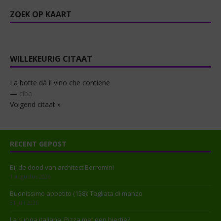
ZOEK OP KAART
WILLEKEURIG CITAAT
La botte dà il vino che contiene
—
cibo
Volgend citaat »
RECENT GEPOST
Bij de dood van architect Borromini
1 augustus 2026
Buonissimo appetito (158): Tagliata di manzo
31 juli 2026
La cucina italiana: Pizza met een biertje?