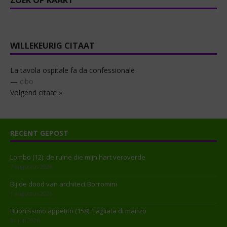
ZOEK OP KAART
WILLEKEURIG CITAAT
La tavola ospitale fa da confessionale
—
cibo
Volgend citaat »
RECENT GEPOST
Lombo (12): de ruïne die mijn hart veroverde
7 augustus 2026
Bij de dood van architect Borromini
1 augustus 2026
Buonissimo appetito (158): Tagliata di manzo
31 juli 2026