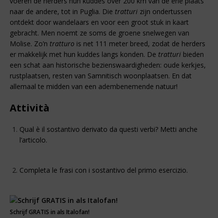
voeren de herders hun kuddes over 200 km van de ene plaats
naar de andere, tot in Puglia. Die
tratturi
zijn ondertussen
ontdekt door wandelaars en voor een groot stuk in kaart
gebracht. Men noemt ze soms de groene snelwegen van
Molise. Zo’n
tratturo
is net 111 meter breed, zodat de herders
er makkelijk met hun kuddes langs konden. De
tratturi
bieden
een schat aan historische bezienswaardigheden: oude kerkjes,
rustplaatsen, resten van Samnitisch woonplaatsen. En dat
allemaal te midden van een adembenemende natuur!
Attività
Qual è il sostantivo derivato da questi verbi? Metti anche
l’articolo.
Completa le frasi con i sostantivo del primo esercizio.
Schrijf GRATIS in als Italofan!