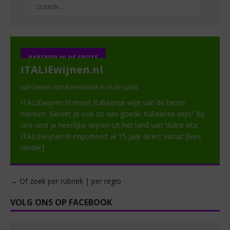
PARTNER IN DE SPOTS
ITALIEwijnen.nl
van Steven Van Raemdonck in In de spots
ITALIEwijnen.nl levert Italiaanse wijn van de beste
merken. Geniet je ook zo van goede Italiaanse wijn? Bij
ons vind je heerlijke wijnen uit het land van ‘dolce vita’.
ITALIEwijnen.nl importeert al 15 jaar direct vanuit
[lees
verder]
→ Of zoek per rubriek | per regio
VOLG ONS OP FACEBOOK