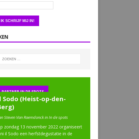
KEN
PARTNER IN DE SPOTS
l Sodo (Heist-op-den-
Berg)
an Steven Van Raemdonck in In de spots
p zondag 13 november 2022 organiseert
ini il Sodo een herfstdegustatie in de