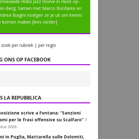
ernieuwde Hnita Jazz Hoeve in Heist-op-
en-Berg. Samen met Marco Bonfante en
ndrea Biagini nodigen ze je uit om kennis
e komen maken
[lees verder]
zoek per rubriek | per regio
G ONS OP FACEBOOK
LA REPUBBLICA
posizione scrive a Fontana: “Sanzioni
ami per le frasi offensive su Scalfaro”
7
tus 2026
i in Puglia, Mattarella sulle Dolomiti,