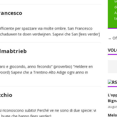
v
d
rancesco
A
t
ufficiente per spazzare via molte ombre. San Francesco
 schaduwen te doen verdwijnen. Sapevi che San
[lees verder]
→ Of 
VOL
Almabtrieb
iaro e giocondo, anno fecondo” (proverbio) “Heldere en
oord) Sapevi che a Trentino-Alto Adige ogni anno in
cchio
L’op
Bign
augus
i riconoscono subito! Perché ve ne sono di due specie: vi
Melon
le bugie che hanno
[lees verder]