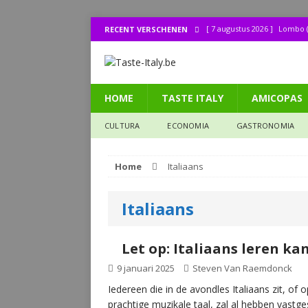
[ 7 augustus 2026 ]
Lombo (
RECENT VERSCHENEN
[ 1 augustus 2026 ]
Bij de 
[ 31 juli 2026 ]
Buonissimo a
HOME
TASTE ITALY
AMICOPAS
[ 31 juli 2026 ]
La cucina it
[ 30 juli 2026 ]
Lombo (11): 
CULTURA
ECONOMIA
GASTRONOMIA
Home
Italiaans
Italiaans
Let op: Italiaans leren kan
9 januari 2025
Steven Van Raemdonck
Iedereen die in de avondles Italiaans zit, o
prachtige muzikale taal, zal al hebben vastges