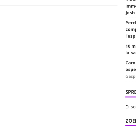
imme
Josh
Perc
comp
l’es
10 mi
la sa
Caro
ospe
Gasp
SPR
Di so
ZOE