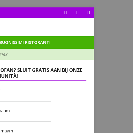
BUONISSIMI RISTORANTI
ITALY
LOFAN? SLUIT GRATIS AAN BIJ ONZE
UNITÀ!
l
naam
ernaam