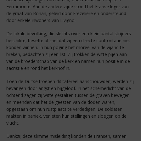
Ferramonte. Aan de andere zijde stond het Franse leger van
de graaf van Rohan, geleid door Frezeliere en ondersteund
door enkele inwoners van Livigno.
De lokale bevolking, die slechts over een klein aantal strijders
beschikte, besefte al snel dat zij een directe confrontatie niet
konden winnen. In hun poging het moreel van de vijand te
breken, bedachten zij een list. Zij trokken de witte pijen aan
van de broederschap van de kerk en namen hun positie in de
sacristie en rond het kerkhof in.
Toen de Duitse troepen dit tafereel aanschouwden, werden zij
bevangen door angst en bijgeloof. In het schemerlicht van de
ochtend zagen zij witte gestalten tussen de graven bewegen
en meenden dat het de geesten van de doden waren,
opgestaan om hun rustplaats te verdedigen. De soldaten
raakten in paniek, verlieten hun stellingen en sloegen op de
vlucht.
Dankzij deze slimme misleiding konden de Fransen, samen