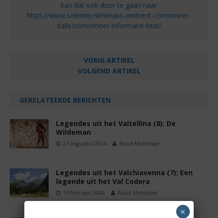
kan dat ook door te gaan naar
https://www.solemio.nl/nieuws-omtrent-comomeer-
italie/comomeer-informatie-test/
VORIG ARTIKEL
VOLGEND ARTIKEL
GERELATEERDE BERICHTEN
Legendes uit het Valtellina (8): De
Wildeman
27 augustus 2024
Ruud Metselaar
Legendes uit het Valchiavenna (7): Een
legende uit het Val Codera
13 februari 2024
Ruud Metselaar
×