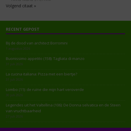
Volgend citaat »
RECENT GEPOST
Bij de dood van architect Borromini
1 augustus 2026
Buonissimo appetito (158): Tagliata di manzo
31 juli 2026
La cucina italiana: Pizza met een biertje?
31 juli 2026
Lombo (11): de ruïne die mijn hart veroverde
30 juli 2026
Legendes uit het Valtellina (106): De Donna selvatica en de Steen
van vruchtbaarheid
27 juli 2026