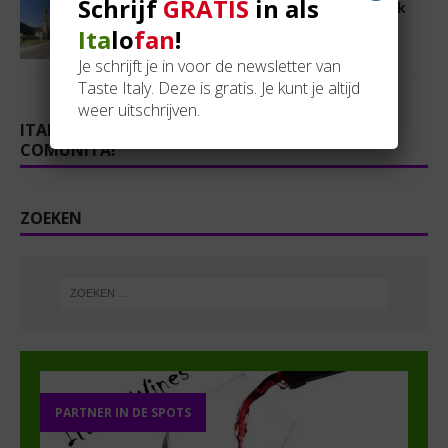
Schrijf
GRATIS
in als
Legendes uit het Valtellina (59): De kerk
van San Gallo
Ita
lo
fan
!
18 augustus 2025
Ruud Metselaar
Je schrijft je in voor de newsletter van
Taste Italy. Deze is gratis. Je kunt je altijd
weer uitschrijven.
ITALOFAN? SLUIT GRATIS AAN BIJ ONZE
COMUNITÀ!
ZOEKEN
PARTNER IN DE SPOTS