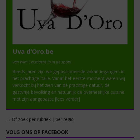
Uva d’Oro.be
van Wim Cerstiaens in In de spots
Reeds jaren zijn we gepassioneerde vakantiegangers in
het prachtige Italië. Vanaf het eerste moment waren wij
verkocht bij het zien van de prachtige natuur, de
gastvrije bevolking en natuurlijk de overheerlijke cuisine
met zijn aangepaste
[lees verder]
→ Of zoek per rubriek | per regio
VOLG ONS OP FACEBOOK