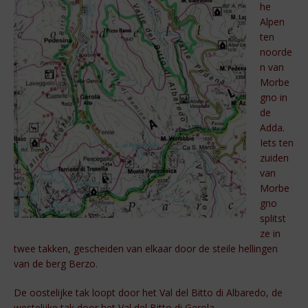
he
Alpen
ten
noorde
n van
Morbe
gno in
de
Adda.
Iets ten
zuiden
van
Morbe
gno
splitst
ze in
twee takken, gescheiden van elkaar door de steile hellingen
van de berg Berzo.
De oostelijke tak loopt door het Val del Bitto di Albaredo, de
westelijke tak door het Val del Bitto di Gerola.