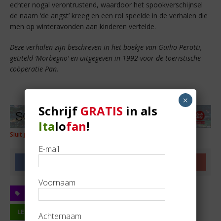
echter nogal verontrustend, waardoor het spookverschijnsel
de naam ‘de angst’ kreeg en een rol speelde in de verhalen die
men op winteravonden aan kinderen vertelde.
Deze verhalen zijn beschreven in het boekje van Guilio Perotti,
getiteld ‘Morbegno’ en uitgegeven in 1992 voor de toeristische
coöperatie Pan.
×
Schrijf
GRATIS
in als
Ita
lo
fan
!
Sluit je vandaag nog GRATIS aan als Italofan!
E-mail
Voornaam
BITTO
LEGENDE
LEGENDES UIT HET VALTELLINA
VALTELLINA
Achternaam