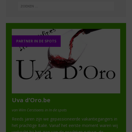
PARTNER IN DE SPOTS
Uva d’Oro.be
van Wim Cerstiaens in In de spots
Reeds jaren zijn we gepassioneerde vakantiegangers in
het prachtige Italië. Vanaf het eerste moment waren wij
verkocht bij het zien van de prachtige natuur, de