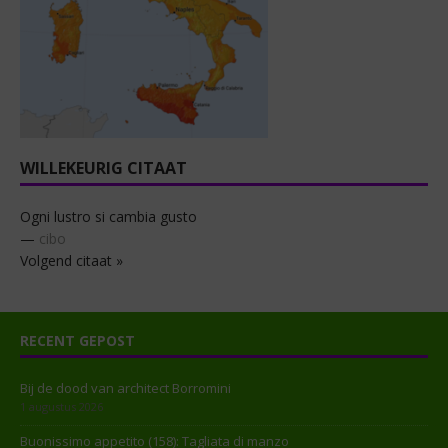
WILLEKEURIG CITAAT
Ogni lustro si cambia gusto
—
cibo
Volgend citaat »
RECENT GEPOST
Bij de dood van architect Borromini
1 augustus 2026
Buonissimo appetito (158): Tagliata di manzo