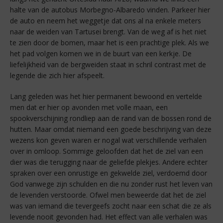
halte van de autobus Morbegno-Albaredo vinden. Parkeer hier
de auto en neem het weggetje dat ons al na enkele meters
naar de weiden van Tartusei brengt. Van de weg af is het niet
te zien door de bomen, maar het is een prachtige plek. Als we
het pad volgen komen we in de buurt van een kerkje. De
liefelijkheid van de bergweiden staat in schril contrast met de
legende die zich hier afspeelt.
Lang geleden was het hier permanent bewoond en vertelde
men dat er hier op avonden met volle maan, een
spookverschijning rondliep aan de rand van de bossen rond de
hutten. Maar omdat niemand een goede beschrijving van deze
wezens kon geven waren er nogal wat verschillende verhalen
over in omloop. Sommige geloofden dat het de ziel van een
dier was die terugging naar de geliefde plekjes. Andere echter
spraken over een onrustige en gekwelde ziel, verdoemd door
God vanwege zijn schulden en die nu zonder rust het leven van
de levenden verstoorde. Ofwel men beweerde dat het de ziel
was van iemand die tevergeefs zocht naar een schat die ze als
levende nooit gevonden had. Het effect van alle verhalen was