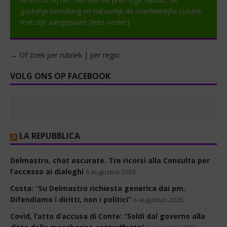
gastvrije bevolking en natuurlijk de overheerlijke cuisine
met zijn aangepaste
[lees verder]
→ Of zoek per rubriek | per regio
VOLG ONS OP FACEBOOK
LA REPUBBLICA
Delmastro, chat oscurate. Tre ricorsi alla Consulta per
l’accesso ai dialoghi
6 augustus 2026
Costa: “Su Delmastro richiesta generica dai pm.
Difendiamo i diritti, non i politici”
6 augustus 2026
Covid, l’atto d’accusa di Conte: “Soldi dal governo alla