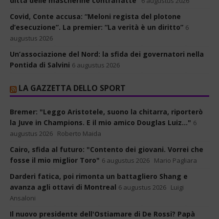
ditta delle mascherine contraffatte”
6 augustus 2026
Covid, Conte accusa: “Meloni regista del plotone
d’esecuzione”. La premier: “La verità è un diritto”
6
augustus 2026
Un’associazione del Nord: la sfida dei governatori nella
Pontida di Salvini
6 augustus 2026
LA GAZZETTA DELLO SPORT
Bremer: "Leggo Aristotele, suono la chitarra, riporterò
la Juve in Champions. E il mio amico Douglas Luiz..."
6
augustus 2026
Roberto Maida
Cairo, sfida al futuro: "Contento dei giovani. Vorrei che
fosse il mio miglior Toro"
6 augustus 2026
Mario Pagliara
Darderi fatica, poi rimonta un battagliero Shang e
avanza agli ottavi di Montreal
6 augustus 2026
Luigi
Ansaloni
Il nuovo presidente dell'Ostiamare di De Rossi? Papà