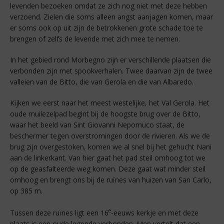
levenden bezoeken omdat ze zich nog niet met deze hebben
verzoend. Zielen die soms alleen angst aanjagen komen, maar
er soms ook op uit zijn de betrokkenen grote schade toe te
brengen of zelfs de levende met zich mee te nemen.
In het gebied rond Morbegno zijn er verschillende plaatsen die
verbonden zijn met spookverhalen. Twee daarvan zijn de twee
valleien van de Bitto, die van Gerola en die van Albaredo.
Kijken we eerst naar het meest westelijke, het Val Gerola. Het
oude muilezelpad begint bij de hoogste brug over de Bitto,
waar het beeld van Sint Giovanni Nepomuco staat, de
beschermer tegen overstromingen door de rivieren. Als we de
brug zijn overgestoken, komen we al snel bij het gehucht Nani
aan de linkerkant. Van hier gaat het pad steil omhoog tot we
op de geasfalteerde weg komen. Deze gaat wat minder steil
omhoog en brengt ons bij de ruïnes van huizen van San Carlo,
op 385 m.
e
Tussen deze ruïnes ligt een 16
-eeuws kerkje en met deze
plaats is een oude legende verbonden. Men vertelt dat een