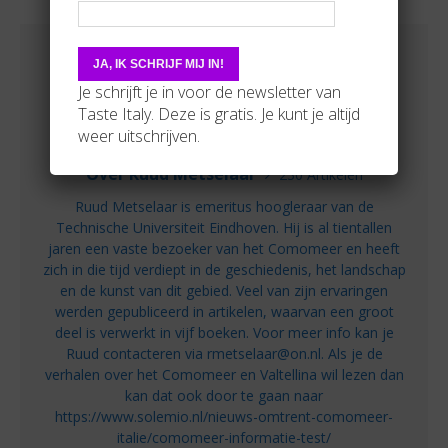
Je schrijft je in voor de newsletter van
Taste Italy. Deze is gratis. Je kunt je altijd
weer uitschrijven.
Over Ruud Metselaar
230 Artikelen
Ruud Metselaar is emeritus hoogleraar van de
Technische Universiteit Eindhoven. Hij is al tientallen
jaren een vaste bezoeker van het Comomeer en heeft
zich in die tijd verdiept in de geschiedenis, het landschap
en de kunst van dit gebied. Veel van zijn ervaringen
werden gepubliceerd in artikelen, waarvan een groot
deel is verwerkt in vijf boeken. Voor meer info kan je
Ruud contacteren via rmetselaar@on.nl. Als je de
verhalen over het Comomeer en Valtellina wil lezen dan
kan dat ook door te gaan naar
https://www.solemio.nl/nieuws-omtrent-comomeer-
italie/comomeer-informatie-test/