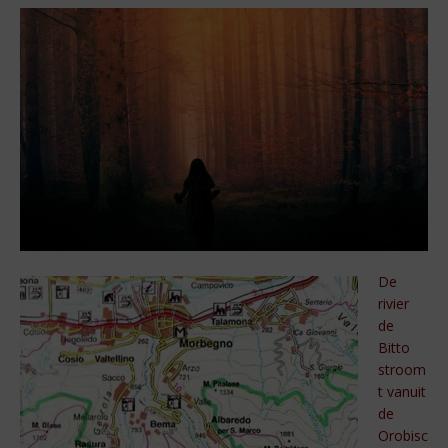
De
rivier
de
Bitto
stroom
t vanuit
de
Orobisc