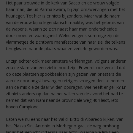
Het paar trouwde in de kerk van Sacco en de vrouw volgde
haar man, die uit Parma kwam, bij zijn omzwervingen met het
huurleger. Tot hier is er niets bijzonders. Maar wat de naam
van de vrouw bijna legendarisch maakte, was het gebruik van
de wapens, waarin ze zich naast haar man onderscheidde
door moed en vaardigheid. Welnu volgens sommige zijn de
vlammetjes de zichtbare manifestatie van haar ziel die telkens
terugkwam naar de plaats waar ze verliefd geworden was.
Er zijn echter ook meer sinistere verklaringen. Volgens anderen
zou de vlam van een ziel in nood zijn. Er wordt ook verteld dat
op deze plaatsen spookbeelden zijn gezien van priesters die
aan de door angst bevangen reizigers vroegen deel te nemen
aan de mis die ze daar wilden opdragen. Wie heeft er gelijk? Er
zit niets anders op dan na het vallen van de avond het pad te
nemen dat van Nani naar de provinciale weg 404 leidt, iets
boven Campione.
Laten we nu eens naar het Val di Bitto di Albaredo kijken. Van
het Piazza Sint Antonio in Morbegno gaat de weg omhoog
langs het gehucht Ortesida naar Arzo, waarna we links een