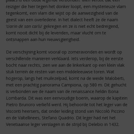
reiziger die hier tegen het donker loopt, een mysterieuze vlam
tegenkomt, een vlam die wijst op de aanwezigheid van de
geest van een overledene. In het dialect heeft ze de naam
‘
ciarin de san carlu
’ gekregen en ze is niet echt bedreigend,
komt nooit dicht bij de levenden, maar vlucht om te
ontsnappen aan hun nieuwsgierigheid.
De verschijning komt vooral op zomeravonden en wordt op
verschillende manieren verklaard. Iets verderop, bij de eerste
bocht naar rechts, zien we aan de linkerkant op een klein vlak
stuk terrein de resten van een middeleeuwse toren. Wat
hogerop, langs het muilezelpad, komt na de weide Maloberti,
met een prachtig panorama Campiona, op 580 m. Dit gehucht
is verbonden we de naam van de renaissance heldin Bona
Lombarda. Dit was een eenvoudige boerin, waarop de kapitein
Pietro Brunoro verliefd werd. Hij behoorde tot het leger van de
Visconti heersers, dat onder leiding stond van Niccolò Piccino
en de Valtellinees, Stefano Quadrio. Dit leger had net het
Venetiaanse leger verslagen in de strijd bij Delebio in 1432.