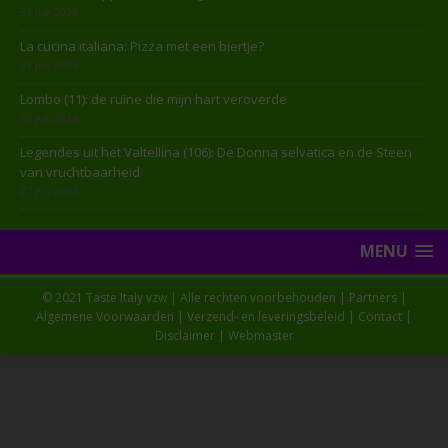
31 juli 2026
La cucina italiana: Pizza met een biertje?
31 juli 2026
Lombo (11): de ruïne die mijn hart veroverde
30 juli 2026
Legendes uit het Valtellina (106): De Donna selvatica en de Steen
van vruchtbaarheid
27 juli 2026
MENU
© 2021 Taste Italy vzw | Alle rechten voorbehouden |
Partners
|
Algemene Voorwaarden
|
Verzend- en leveringsbeleid
|
Contact
|
Disclaimer
|
Webmaster