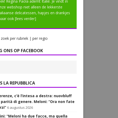
lek! Regina Paola ademt Italië. Je vindt in
nze webshop niet alleen de lekkerste
taliaanse delicatessen, hapjes en drankjes
aar ook
[lees verder]
zoek per rubriek | per regio
G ONS OP FACEBOOK
LA REPUBBLICA
renze, c’è l’intesa a destra: nuovbluff
a parità di genere. Meloni: “Ora non fate
rzi”
6 augustus 2026
ini: “Meloni ha due facce, ma quella