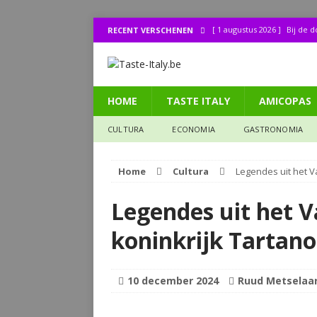
[ 1 augustus 2026 ]
Bij de 
RECENT VERSCHENEN
[ 31 juli 2026 ]
Buonissimo a
[ 31 juli 2026 ]
La cucina it
HOME
TASTE ITALY
AMICOPAS
[ 30 juli 2026 ]
Lombo (11): 
[ 27 juli 2026 ]
Legendes uit
CULTURA
ECONOMIA
GASTRONOMIA
CULTURA
Home
Cultura
Legendes uit het Va
Legendes uit het Va
koninkrijk Tartano
10 december 2024
Ruud Metselaa