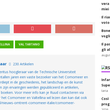
vera
miei 
Il ri
voto 
Bone
vogl
Il pa
ELLINA
VAL TARTANO
gli 
augus
laar
230 Artikelen
ritus hoogleraar van de Technische Universiteit
tientallen jaren een vaste bezoeker van het Comomeer en
Infa
 verdiept in de geschiedenis, het landschap en de kunst
Supe
an zijn ervaringen werden gepubliceerd in artikelen,
Iaria
jf boeken. Voor meer info kan je Ruud contacteren via
r het Comomeer en Valtellina wil lezen dan kan dat ook
Così 
.nl/nieuws-omtrent-comomeer-italie/comomeer-
prog
2026