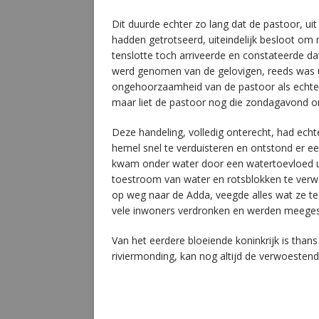
Dit duurde echter zo lang dat de pastoor, uit
hadden getrotseerd, uiteindelijk besloot om 
tenslotte toch arriveerde en constateerde da
werd genomen van de gelovigen, reeds was 
ongehoorzaamheid van de pastoor als echte m
maar liet de pastoor nog die zondagavond o
Deze handeling, volledig onterecht, had ec
hemel snel te verduisteren en ontstond er e
kwam onder water door een watertoevloed uit
toestroom van water en rotsblokken te verwe
op weg naar de Adda, veegde alles wat ze te
vele inwoners verdronken en werden meeges
Van het eerdere bloeiende koninkrijk is than
riviermonding, kan nog altijd de verwoesten