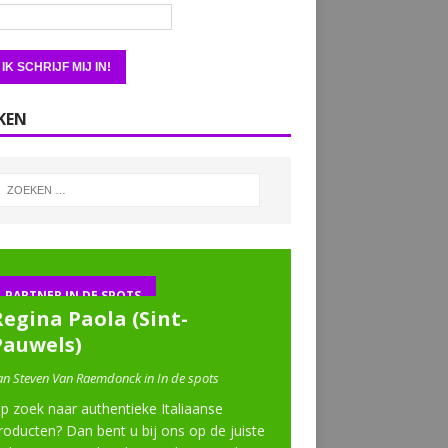
KEN
PARTNER IN DE SPOTS
Regina Paola (Sint-
Pauwels)
an Steven Van Raemdonck in In de spots
p zoek naar authentieke Italiaanse
roducten? Dan bent u bij ons op de juiste