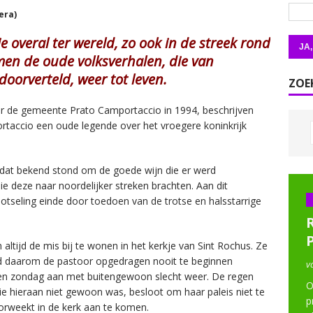
era)
 overal ter wereld, zo ook in de streek rond
en de oude volksverhalen, die van
doorverteld, weer tot leven.
ZOE
oor de gemeente Prato Camportaccio in 1994, beschrijven
ortaccio een oude legende over het vroegere koninkrijk
 dat bekend stond om de goede wijn die er werd
e deze naar noordelijker streken brachten. Aan dit
otseling einde door toedoen van de trotse en halsstarrige
ijd de mis bij te wonen in het kerkje van Sint Rochus. Ze
ad daarom de pastoor opgedragen nooit te beginnen
v
 een zondag aan met buitengewoon slecht weer. De regen
O
die hieraan niet gewoon was, besloot om haar paleis niet te
p
oorweekt in de kerk aan te komen.