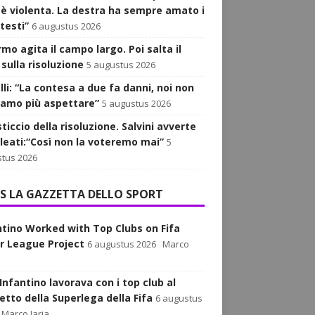
 è violenta. La destra ha sempre amato i
testi”
6 augustus 2026
armo agita il campo largo. Poi salta il
sulla risoluzione
5 augustus 2026
lli: “La contesa a due fa danni, noi non
iamo più aspettare”
5 augustus 2026
sticcio della risoluzione. Salvini avverte
alleati:“Così non la voteremo mai”
5
tus 2026
LA GAZZETTA DELLO SPORT
ntino Worked with Top Clubs on Fifa
r League Project
6 augustus 2026
Marco
Infantino lavorava con i top club al
etto della Superlega della Fifa
6 augustus
Marco Iaria