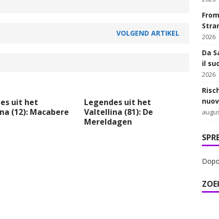
From 
Stra
VOLGEND ARTIKEL
2026
Da Sa
il su
2026
Risc
nuov
es uit het
Legendes uit het
ina (12): Macabere
Valtellina (81): De
augus
Mereldagen
SPR
Dopo 
ZOE