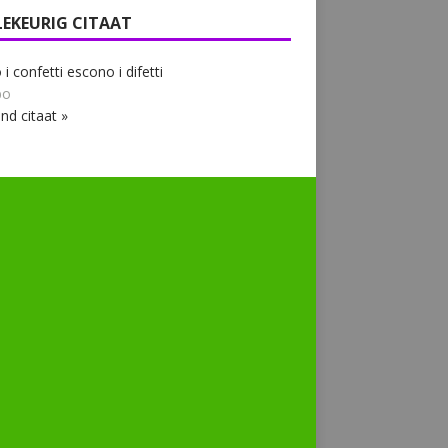
LEKEURIG CITAAT
i confetti escono i difetti
bo
nd citaat »