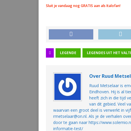
Sluit je vandaag nog GRATIS aan als Italofan!
LEGENDE
LEGENDES UIT HET VALT
Over Ruud Metse
Ruud Metselaar is eme
Eindhoven. Hij is al 
heeft zich in die tijd
van dit gebied. Veel v
waarvan een groot deel is verwerkt in vi
rmetselaar@on.nl. Als je de verhalen ove
door te gaan naar https://www.solemio
informatie-test/