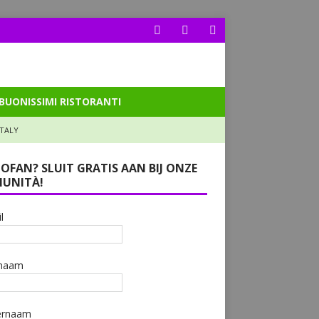
BUONISSIMI RISTORANTI
ITALY
LOFAN? SLUIT GRATIS AAN BIJ ONZE
UNITÀ!
l
naam
ernaam