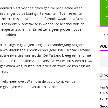
p
o
 eerbied biedt voor de gelovigen die het slechte weer
I
niet langer op de koningin te wachten. Toen ze echter
m
t het ‘ite missa est’, de oude formule waarmee afscheid
uitgesproken, ontstak ze in woede. Ze beschouwde de
ajesteitsschennis. Ze liet zelfs geen proces houden,
nthoofden.
→ Of 
hter ernstigste gevolgen. Tegen zonsondergang begon de
VOL
en wolkbreuk zoals nooit eerder gebeurde. Het Val Tartano
 alle riviertjes van het dal. De Tartano kreeg een enorme
rken en trad buiten zijn oevers. De water- en steenmassa,
genkwam weg, huizen, het paleis en zowel de koningin als
leurd.
s niets meer over. Wie nu in de buurt komt van de
de gevolgen van de overstroming zien.
Prefe
sull
sche
Gucc