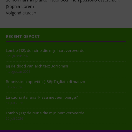
(Sophia Loren)
Volgend citaat »
RECENT GEPOST
Lombo (12): de ruïne die mijn hart veroverde
7 augustus 2026
Bij de dood van architect Borromini
1 augustus 2026
Buonissimo appetito (158): Tagliata di manzo
31 juli 2026
La cucina italiana: Pizza met een biertje?
31 juli 2026
Lombo (11): de ruïne die mijn hart veroverde
30 juli 2026