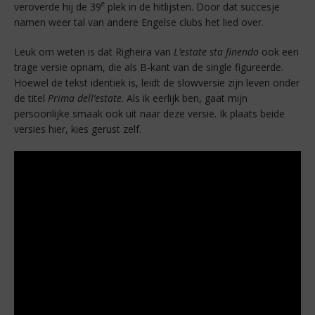
e
veroverde hij de 39
plek in de hitlijsten. Door dat succesje
namen weer tal van andere Engelse clubs het lied over.
Leuk om weten is dat Righeira van
L’estate sta finendo
ook een
trage versie opnam, die als B-kant van de single figureerde.
Hoewel de tekst identiek is, leidt de slowversie zijn leven onder
de titel
Prima dell’estate
. Als ik eerlijk ben, gaat mijn
persoonlijke smaak ook uit naar deze versie. Ik plaats beide
versies hier, kies gerust zelf.