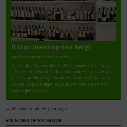
Il Sodo (Heist-op-den-Berg)
van Steven Van Raemdonck in In de spots
Op zondag 13 november 2022 organiseert Vini il Sodo
een herfstdegustatie in de vernieuwde Hnita Jazz Hoeve
in Heist-op-den-Berg. Samen met Marco Bonfante en
Andrea Biagini nodigen ze je uit om kennis te komen
maken
[lees verder]
→ Of zoek per rubriek | per regio
VOLG ONS OP FACEBOOK