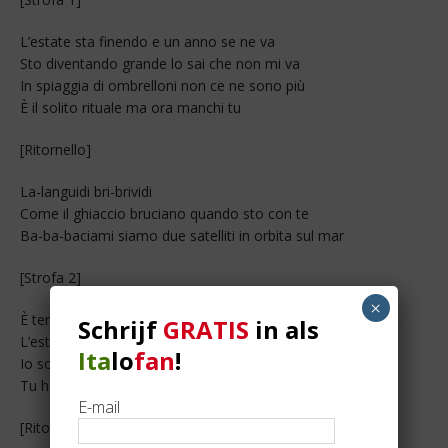
L’estate sta finendo e un anno se ne va
Sto diventando grande lo sai che non mi va
In spiaggia di ombrelloni non ce ne sono più
È il solito rituale ma ora manchi tu
[Ritornello]
La-languidi bri-brividi
Come il ghiaccio bruciano quando sto con te
Ba-ba-baciami siamo due satelliti in orbita sul mar
[Strofa 2]
×
È tempo che i gabbiani arrivino in città
Schrijf
GRATIS
in als
L’estate sta finendo lo sai che non mi va
Ita
lo
fan
!
Io sono ancora solo non e una novità
Tu hai già chi ti consola a me chi penserà
E-mail
[Ritornello]