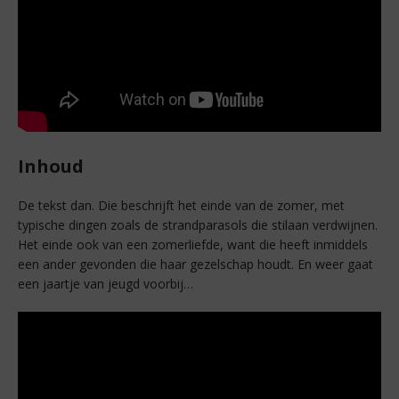
Inhoud
De tekst dan. Die beschrijft het einde van de zomer, met
typische dingen zoals de strandparasols die stilaan verdwijnen.
Het einde ook van een zomerliefde, want die heeft inmiddels
een ander gevonden die haar gezelschap houdt. En weer gaat
een jaartje van jeugd voorbij…