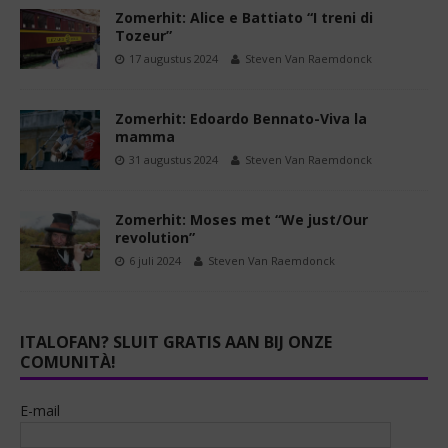
Zomerhit: Alice e Battiato “I treni di
Tozeur”
17 augustus 2024
Steven Van Raemdonck
Zomerhit: Edoardo Bennato-Viva la
mamma
31 augustus 2024
Steven Van Raemdonck
Zomerhit: Moses met “We just/Our
revolution”
6 juli 2024
Steven Van Raemdonck
ITALOFAN? SLUIT GRATIS AAN BIJ ONZE
COMUNITÀ!
E-mail