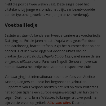
hield die positie twee weken vast. Deze single deed het
uitstekend bij jongeren, omdat het blijkbaar beantwoordde
aan de typische gevoelens van jongeren (zie verderop).
Voetballiedje
L’estate sta finendo
kende een tweede carrière als voetballiedje.
Dat ging zo. Enkele jaren nadat L’Aquila was getroffen door
een aardbeving, bracht Stefano Righi het nummer daar op een
concert. Het lied werd opgepikt door de ultra’s van de
plaatselijke voetbalclub,
L’Aquila Calcio 1927
, met name de zin
un giorno all’improvviso
. Fans van Napoli, Genoa en Juventus
namen daarna het liedje over voor hun respectieve clubs.
Vandaar ging het internationaal, toen ook fans van Atletico
Madrid, Rangers en Porto het begonnen te gebruiken.
Supporters van Liverpool merkten het lied op toen Portofans
het zongen tijdens een Europaleaguewedstrijd van hun team
tegen Dortmund. Jamie Webster, folksinger uit Liverpool, nam
zijn versie ervan op getiteld
Allez allez allez.
Daarmee