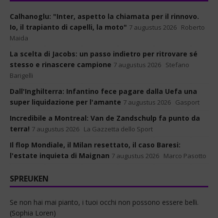
Calhanoglu: "Inter, aspetto la chiamata per il rinnovo.
Io, il trapianto di capelli, la moto"
7 augustus 2026
Roberto
Maida
La scelta di Jacobs: un passo indietro per ritrovare sé
stesso e rinascere campione
7 augustus 2026
Stefano
Barigelli
Dall'Inghilterra: Infantino fece pagare dalla Uefa una
super liquidazione per l'amante
7 augustus 2026
Gasport
Incredibile a Montreal: Van de Zandschulp fa punto da
terra!
7 augustus 2026
La Gazzetta dello Sport
Il flop Mondiale, il Milan resettato, il caso Baresi:
l'estate inquieta di Maignan
7 augustus 2026
Marco Pasotto
SPREUKEN
Se non hai mai pianto, i tuoi occhi non possono essere belli.
(Sophia Loren)