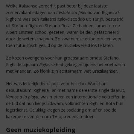
Welke Italiaanse zomerhit past beter bij deze laatste
zomervakantiedagen dan
L’estate sta finendo
van Righeira?
Righeira was een Italiaans italo-discoduo uit Turijn, bestaand
uit Stefano Righi en Stefano Rota. Ze hadden samen op de
Albert Einstein school gezeten, waren beiden gefascineerd
door de wetenschappen. Zo kwamen ze ertoe om een voor
toen futuristisch geluid op de muziekwereld los te laten.
Ze kozen overigens voor hun groepsnaam omdat Stefano
Righi de bijnaam
Righeira
had gekregen tijdens het voetballen
met vrienden. Zo klonk zijn achternaam wat Braziliaanser.
Het was letterlijk direct prijs voor het duo. Want hun
debuutalbum ‘Righeira’, en met name de eerste single daaruit,
Vamos a la playa
, was meteen een internationale voltreffer. In
de tijd dat hun liedje uitkwam, volbrachten Righi en Rota hun
legerdienst. Gelukkig kregen ze toelating om af en toe de
kazerne te verlaten om TV-optredens te doen.
Geen muziekopleiding