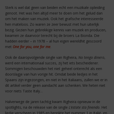
Sterk is wel dat geen van beiden echt een muzikale opleiding
genoot. Het was hen altijd meer te doen om het geluid dan
om het maken van muziek. Ook het grafische interesseerde
hen mateloos. Zo waren ze zeer bewust met hun uiterlijk
bezig. Gezien hun gebrekkige kennis van muziek en producen,
kwamen ze daarvoor terecht bij de broers La Bionda. Die
hadden eerder – in 1978 – al hun eigen wereldhit gescoord
met
One for you, one for me
.
Ook de daaropvolgende single van Righeira,
No tengo dinero
,
werd een internationaal succes, zij het iets bescheidener.
Sommigen beschouwden het niet geheel onterecht als een
doorslagje van hun vorige hit. Omdat beide liedjes in het
Spaans zijn ingezongen, en niet in het Italiaans, zullen we er in
dit artikel verder geen aandacht aan schenken. We heten niet
voor niets Taste Italy…
Halverwege de jaren tachtig kwam Righeira opnieuw in de
spotlights, na de release van de single
L’estate sta finendo
. Het
liedje verscheen in 1985 en bereikte het nummer 1 in Italië, en