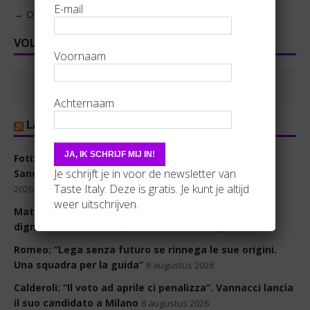
E-mail
→ Of zoek per rubriek | per regio
VOLG ONS OP FACEBOOK
Voornaam
Achternaam
LA REPUBBLICA
Foti: “La loro una rappresaglia. Ceuta il fallimento di
Je schrijft je in voor de newsletter van
Sanchez, terremo il punto fino a fine crisi”
8 augustus
Taste Italy. Deze is gratis. Je kunt je altijd
2026
weer uitschrijven.
Mattarella e la crisi migranti: “Sia rispettata la loro
dignità”. Roma-Madrid, lite continua
8 augustus 2026
Romeo: “Lega senza futuro se rinnega le sue origini.
Una squadra per la guida”
8 augustus 2026
Calderoli: “Il voto ad aprile ci penalizza”. Vannacci lancia
il suo candidato a Milano
8 augustus 2026