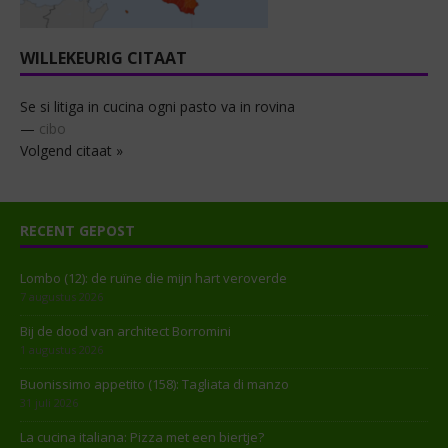
WILLEKEURIG CITAAT
Se si litiga in cucina ogni pasto va in rovina
—
cibo
Volgend citaat »
RECENT GEPOST
Lombo (12): de ruïne die mijn hart veroverde
7 augustus 2026
Bij de dood van architect Borromini
1 augustus 2026
Buonissimo appetito (158): Tagliata di manzo
31 juli 2026
La cucina italiana: Pizza met een biertje?