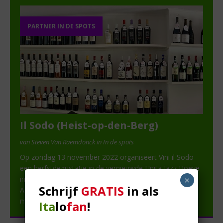
PARTNER IN DE SPOTS
Il Sodo (Heist-op-den-Berg)
van Steven Van Raemdonck in In de spots
Op zondag 13 november 2022 organiseert Vini il Sodo
een herfstdegustatie in de vernieuwde Hnita Jazz Hoeve
in Heist-op-den-Berg. Samen met Marco Bonfante en
×
Schrijf
GRATIS
in als
Andrea Biagini nodigen ze je uit om kennis te komen
maken
[lees verder]
Ita
lo
fan
!