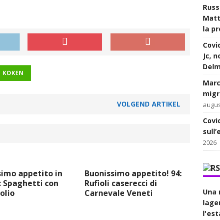
Russ
Matt
la p
Covi
Jc, n
Delm
KOKEN
Marci
migra
VOLGEND ARTIKEL
augus
Covi
sull
2026
imo appetito in
Buonissimo appetito! 94:
: Spaghetti con
Rufioli caserecci di
Una 
olio
Carnevale Veneti
lage
l'est