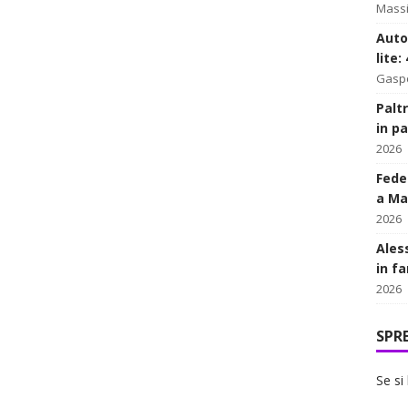
Massi
Auto
lite:
Gasp
Palt
in p
2026
Fede
a Mat
2026
Ales
in fa
2026
SPR
Se si