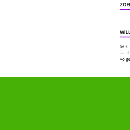
ZOE
WIL
Se si
—
ci
Volge