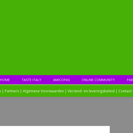
HOME
TASTE ITALY
AMICOPAS
ONLINE COMMUNITY
PAR
n |
Partners
|
Algemene Voorwaarden
|
Verzend- en leveringsbeleid
|
Contact