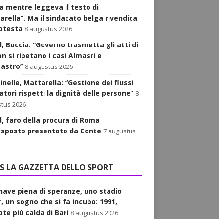
a mentre leggeva il testo di
arella”. Ma il sindacato belga rivendica
rotesta
8 augustus 2026
d, Boccia: “Governo trasmetta gli atti di
on si ripetano i casi Almasri e
astro”
8 augustus 2026
nelle, Mattarella: “Gestione dei flussi
tori rispetti la dignità delle persone”
8
tus 2026
d, faro della procura di Roma
’esposto presentato da Conte
7 augustus
LA GAZZETTA DELLO SPORT
nave piena di speranze, uno stadio
r, un sogno che si fa incubo: 1991,
ate più calda di Bari
8 augustus 2026