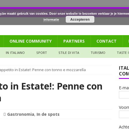
12): de ruïne die mijn hart veroverde
IN DE SPOTS
ly.be maakt gebruik van cookies. Door onze website te bezoeken verklaar je je hierm
Accepteren
informatie
dood van architect Borromini
CULTURA
ppetito (158): Tagliata di manzo
GASTRONOMIA
ONLINE COMMUNITY
PARTNERS
CONTACT
aliana: Pizza met een biertje?
GASTRONOMIA
de ruïne die mijn hart veroverde
IN DE SPOTS
IN ITALIANO
SPORT
STILE DI VITA
TURISMO
TASTE 
ITA
ppetito in Estate!: Penne con tonno e mozzarella
COM
o in Estate!: Penne con
E-mai
a
Voor
Gastronomia
,
In de spots
Acht