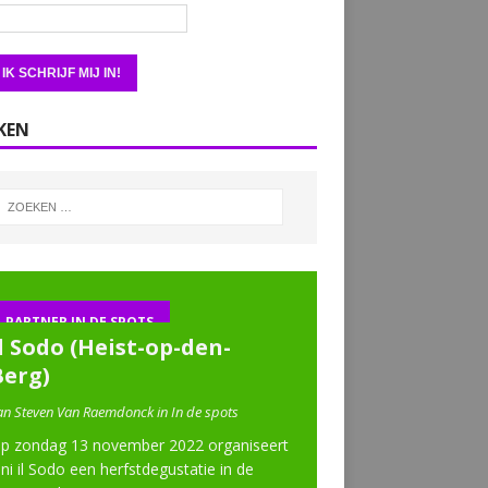
KEN
PARTNER IN DE SPOTS
l Sodo (Heist-op-den-
Berg)
an Steven Van Raemdonck in In de spots
p zondag 13 november 2022 organiseert
ini il Sodo een herfstdegustatie in de