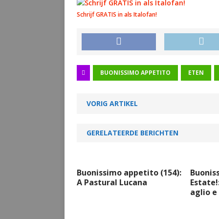
Schrijf GRATIS in als Italofan!
BUONISSIMO APPETITO
ETEN
VORIG ARTIKEL
GERELATEERDE BERICHTEN
Buonissimo appetito (154):
Buoniss
A Pastural Lucana
Estate!
aglio e 