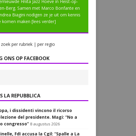
ernieuwde Hnita Jazz Hoeve in Heist-op-
en-Berg. Samen met Marco Bonfante en
ndrea Biagini nodigen ze je uit om kennis
e komen maken
[lees verder]
zoek per rubriek | per regio
G ONS OP FACEBOOK
LA REPUBBLICA
pa, i dissidenti vincono il ricorso
’elezione del presidente. Magi: “No a
o congresso”
8 augustus 2026
nelle, FdI accusa la Cgil: “Spalle a La