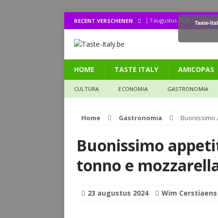
[ 7 augustus 2026 ]
Lombo (
RECENT VERSCHENEN
Taste-Ita
[ 1 augustus 2026 ]
Bij de 
[ 31 juli 2026 ]
Buonissimo a
HOME
TASTE ITALY
AMICOPAS
[ 31 juli 2026 ]
La cucina it
[ 30 juli 2026 ]
Lombo (11): 
CULTURA
ECONOMIA
GASTRONOMIA
Home
Gastronomia
Buonissimo a
Buonissimo appetit
tonno e mozzarell
23 augustus 2024
Wim Cerstiaens