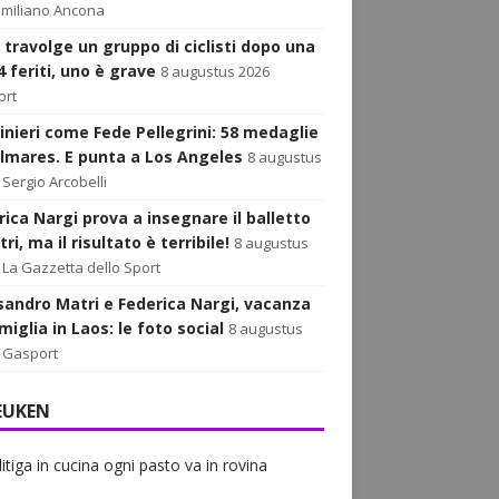
miliano Ancona
 travolge un gruppo di ciclisti dopo una
 4 feriti, uno è grave
8 augustus 2026
ort
rinieri come Fede Pellegrini: 58 medaglie
almares. E punta a Los Angeles
8 augustus
Sergio Arcobelli
rica Nargi prova a insegnare il balletto
ri, ma il risultato è terribile!
8 augustus
La Gazzetta dello Sport
sandro Matri e Federica Nargi, vacanza
miglia in Laos: le foto social
8 augustus
Gasport
EUKEN
 litiga in cucina ogni pasto va in rovina