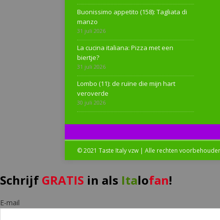
Buonissimo appetito (158): Tagliata di
manzo
31 juli 2026
La cucina italiana: Pizza met een
biertje?
31 juli 2026
Lombo (11): de ruïne die mijn hart
veroverde
30 juli 2026
© 2021 Taste Italy vzw | Alle rechten voorbehoude
Schrijf
GRATIS
in als
Ita
lo
fan
!
E-mail