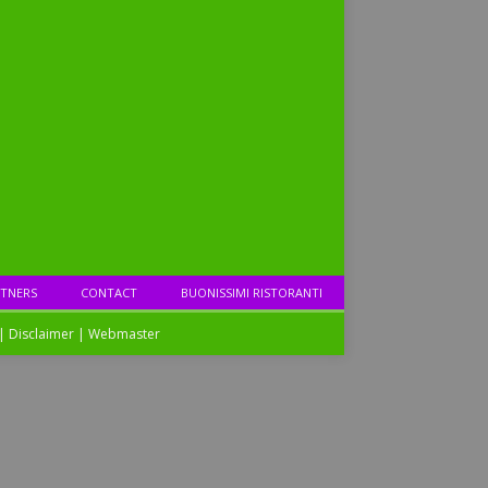
TNERS
CONTACT
BUONISSIMI RISTORANTI
|
Disclaimer
|
Webmaster