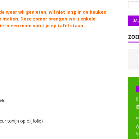
 weer wil genieten, wil niet lang in de keuken
 te maken. Deze zomer brengen we u enkele
 in een mum van tijd op tafel staan.
ZOE
I
eld
v
eur tonijn op olijfolie)
O
V