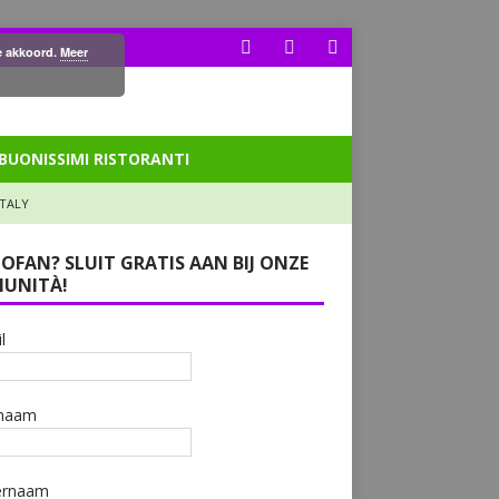
ee akkoord.
Meer
BUONISSIMI RISTORANTI
ITALY
LOFAN? SLUIT GRATIS AAN BIJ ONZE
UNITÀ!
l
naam
ernaam