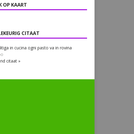
K OP KAART
LEKEURIG CITAAT
 litiga in cucina ogni pasto va in rovina
bo
nd citaat »