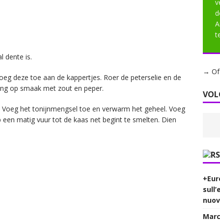
v
d
A
t
l dente is.
→ Of 
voeg deze toe aan de kappertjes. Roer de peterselie en de
Beng op smaak met zout en peper.
VOL
n. Voeg het tonijnmengsel toe en verwarm het geheel. Voeg
een matig vuur tot de kaas net begint te smelten. Dien
+Euro
sull
nuov
Marci