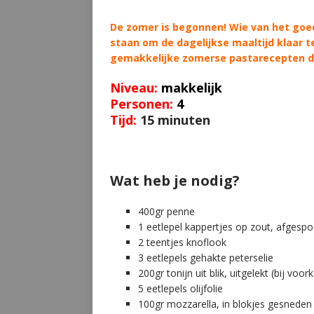
De zomer is begonnen! Wie van het goede
staan om de dagelijkse maaltijd klaar
gemakkelijke zomerse pastarecepten die
Niveau:
makkelijk
Personen:
4
Tijd:
15 minuten
Wat heb je nodig?
400gr penne
1 eetlepel kappertjes op zout, afgespo
2 teentjes knoflook
3 eetlepels gehakte peterselie
200gr tonijn uit blik, uitgelekt (bij voork
5 eetlepels olijfolie
100gr mozzarella, in blokjes gesneden