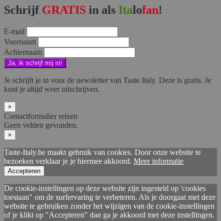
Schrijf
GRATIS
in als
Ita
lo
fan
!
E-mail
Voornaam
Achternaam
Je schrijft je in voor de newsletter van Taste Italy. Deze is gratis. Je
kunt je altijd weer uitschrijven.
×
Contactformulier reizen
Geen velden gevonden.
×
Taste-Italy.be maakt gebruik van cookies. Door onze website te
bezoeken verklaar je je hiermee akkoord.
Meer informatie
Accepteren
De cookie-instellingen op deze website zijn ingesteld op 'cookies
toestaan" om de surfervaring te verbeteren. Als je doorgaat met deze
website te gebruiken zonder het wijzigen van de cookie-instellingen
of je klikt op "Accepteren" dan ga je akkoord met deze instellingen.