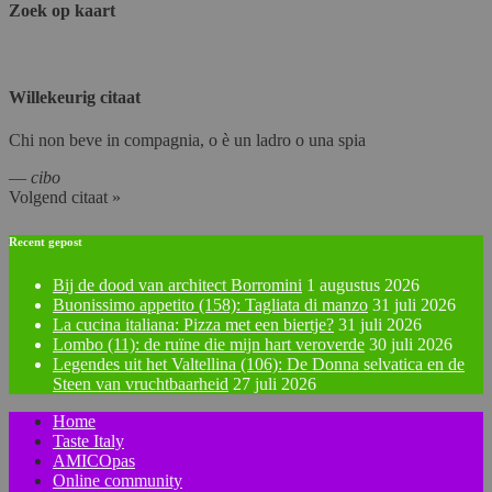
Zoek op kaart
Willekeurig citaat
Chi non beve in compagnia, o è un ladro o una spia
—
cibo
Volgend citaat »
Recent gepost
Bij de dood van architect Borromini
1 augustus 2026
Buonissimo appetito (158): Tagliata di manzo
31 juli 2026
La cucina italiana: Pizza met een biertje?
31 juli 2026
Lombo (11): de ruïne die mijn hart veroverde
30 juli 2026
Legendes uit het Valtellina (106): De Donna selvatica en de
Steen van vruchtbaarheid
27 juli 2026
Home
Taste Italy
AMICOpas
Online community