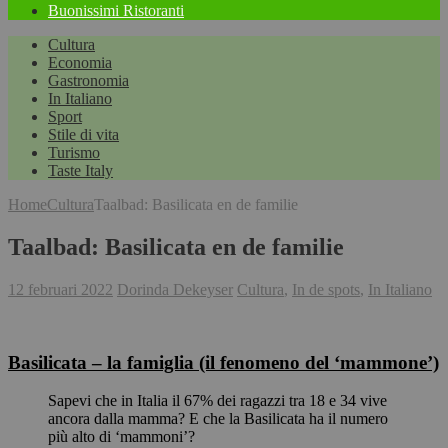
Buonissimi Ristoranti
Cultura
Economia
Gastronomia
In Italiano
Sport
Stile di vita
Turismo
Taste Italy
Home
Cultura
Taalbad: Basilicata en de familie
Taalbad: Basilicata en de familie
12 februari 2022
Dorinda Dekeyser
Cultura
,
In de spots
,
In Italiano
Basilicata – la famiglia (il fenomeno del ‘mammone’)
Sapevi che in Italia il 67% dei ragazzi tra 18 e 34 vive
ancora dalla mamma? E che la Basilicata ha il numero
più alto di ‘mammoni’?