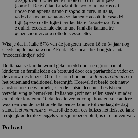
disapprovano fortemente il modo in cui in altri paesi
(come in Belgio) tanti anziani finiscono in una casa di
riposo non appena hanno bisogno di cure. In Italia,
vedovi e anziani vengono solitamente accolti in casa dei
figli (spesso dalle figlie) per facilitare l’assistenza. Non
è quindi eccezionale che in una famiglia italiana tre
generazioni vivono sotto lo stesso tetto.
Wist je dat in Italië 67% van de jongeren tussen 18 en 34 jaar nog
steeds bij de mama woont? En dat Basilicata het hoogste aantal
‘moederskindjes’ telt?
De Italiaanse familie wordt gekenmerkt door een groot aantal
kinderen en familieleden en bestuurd door een patriarchale vader en
de vrouw des huizes. Of dat is toch hoe men
la famiglia italiana
in
het buitenland traditioneel beschrijft
.
Hoewel dat beeld ooit nauw
aansloot met de waarheid, is er de laatste decennia beslist een
verschuiving te bemerken: Italiaanse gezinnen tellen steeds minder
en minder kinderen. Ondanks die verandering, houden vele andere
waarden van de traditionele Italiaanse familie tot vandaag de dag
stand. Het
mammismo
, waarbij de zoon des huizes het liefst zo lang
mogelijk onder de vleugels van zijn moeder blijft, is er daar een van.
Podcast