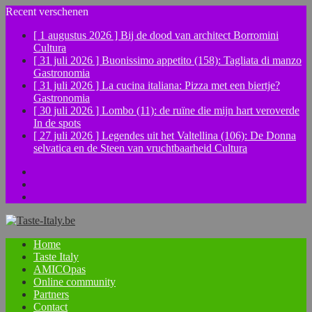
Recent verschenen
[ 1 augustus 2026 ]
Bij de dood van architect Borromini
Cultura
[ 31 juli 2026 ]
Buonissimo appetito (158): Tagliata di manzo
Gastronomia
[ 31 juli 2026 ]
La cucina italiana: Pizza met een biertje?
Gastronomia
[ 30 juli 2026 ]
Lombo (11): de ruïne die mijn hart veroverde
In de spots
[ 27 juli 2026 ]
Legendes uit het Valtellina (106): De Donna
selvatica en de Steen van vruchtbaarheid
Cultura
Facebook
Instagram
YouTube
Home
Taste Italy
AMICOpas
Online community
Partners
Contact