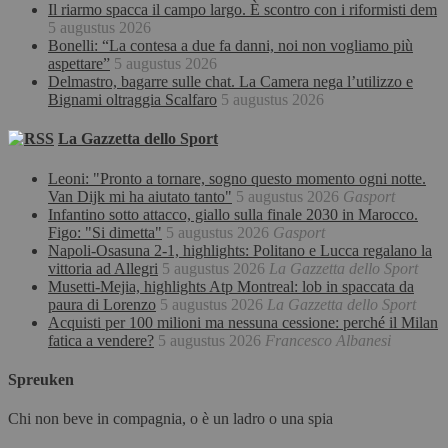
Il riarmo spacca il campo largo. È scontro con i riformisti dem
5 augustus 2026
Bonelli: “La contesa a due fa danni, noi non vogliamo più
aspettare”
5 augustus 2026
Delmastro, bagarre sulle chat. La Camera nega l’utilizzo e
Bignami oltraggia Scalfaro
5 augustus 2026
La Gazzetta dello Sport
Leoni: "Pronto a tornare, sogno questo momento ogni notte.
Van Dijk mi ha aiutato tanto"
5 augustus 2026
Gasport
Infantino sotto attacco, giallo sulla finale 2030 in Marocco.
Figo: "Si dimetta"
5 augustus 2026
Gasport
Napoli-Osasuna 2-1, highlights: Politano e Lucca regalano la
vittoria ad Allegri
5 augustus 2026
La Gazzetta dello Sport
Musetti-Mejia, highlights Atp Montreal: lob in spaccata da
paura di Lorenzo
5 augustus 2026
La Gazzetta dello Sport
Acquisti per 100 milioni ma nessuna cessione: perché il Milan
fatica a vendere?
5 augustus 2026
Francesco Albanesi
Spreuken
Chi non beve in compagnia, o è un ladro o una spia