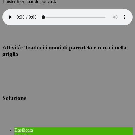
Luister hier naar de podcast:
Attività:
Traduci i nomi di parentela e cercali nella
griglia
Soluzione
Basilicata