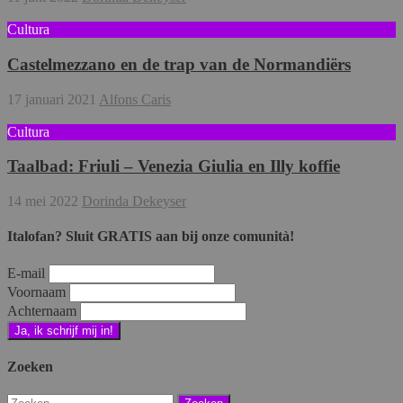
Cultura
Castelmezzano en de trap van de Normandiërs
17 januari 2021
Alfons Caris
Cultura
Taalbad: Friuli – Venezia Giulia en Illy koffie
14 mei 2022
Dorinda Dekeyser
Italofan? Sluit GRATIS aan bij onze comunità!
E-mail
Voornaam
Achternaam
Zoeken
Zoeken