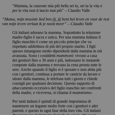
“Mamma, la canzone mia più bella sei tu, sei tu la vita e
per la vita non ti lascio mai più” – Claudio Valle
“Mama, mijn mooiste lied ben jij, jij bent het leven en voor de rest
van mijn leven verlaat ik je nooit meer” – Claudio Valle
Gli italiani adorano la mamma. Soprattutto la relazione
madre-figlio è sacra e unica. Per una mamma italiana il
figlio maschio è come un piccolo principe che va
rispettato addirittura di più del proprio marito. I figli
spesso rimangono molto dipendenti dalla mamma in età
avanzata. Sono i cosiddetti
mammoni
: vivono a casa
dei genitori fino a 30 anni e più, indossano le mutande
comprate dalla mamma e trovano la cena pronta tutte le
sere. Anche quando il figlio si è sposato e non abita più
con i genitori, continua a portare le camicie da lavare e
stirare dalla mamma, le telefona tutti i giorni e chiede
consigli per qualsiasi decisione. Questo rapporto di
attaccamento eccessivo del figlio maschio nei confronti
della madre, e viceversa, si chiama il
mammismo
.
Per tanti italiani è quindi di grande importanza di
mantenere un legame molto forte con i genitori e altri
parenti, e questo in ogni fase della loro vita. Gli italiani