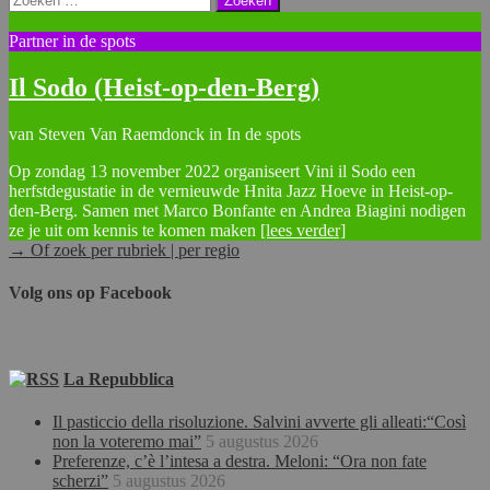
naar:
Partner in de spots
Il Sodo (Heist-op-den-Berg)
van Steven Van Raemdonck in In de spots
Op zondag 13 november 2022 organiseert Vini il Sodo een
herfstdegustatie in de vernieuwde Hnita Jazz Hoeve in Heist-op-
den-Berg. Samen met Marco Bonfante en Andrea Biagini nodigen
ze je uit om kennis te komen maken
[lees verder]
→ Of zoek per rubriek | per regio
Volg ons op Facebook
La Repubblica
Il pasticcio della risoluzione. Salvini avverte gli alleati:“Così
non la voteremo mai”
5 augustus 2026
Preferenze, c’è l’intesa a destra. Meloni: “Ora non fate
scherzi”
5 augustus 2026