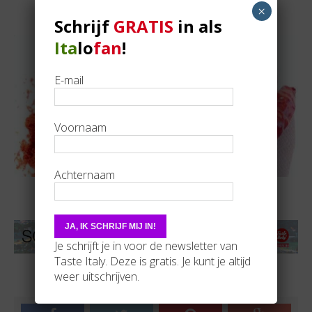
×
Schrijf
GRATIS
in als
Ita
lo
fan
!
E-mail
Voornaam
Achternaam
Je schrijft je in voor de newsletter van
Taste Italy. Deze is gratis. Je kunt je altijd
Sluit je vandaag nog GRATIS aan als Italofan!
weer uitschrijven.