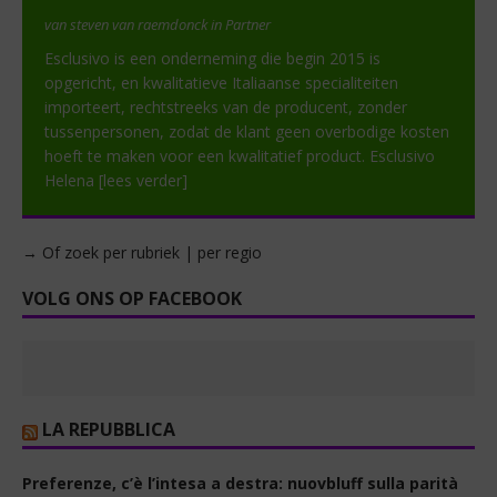
van steven van raemdonck in Partner
Esclusivo is een onderneming die begin 2015 is
opgericht, en kwalitatieve Italiaanse specialiteiten
importeert, rechtstreeks van de producent, zonder
tussenpersonen, zodat de klant geen overbodige kosten
hoeft te maken voor een kwalitatief product. Esclusivo
Helena
[lees verder]
→ Of zoek per rubriek | per regio
VOLG ONS OP FACEBOOK
LA REPUBBLICA
Preferenze, c’è l’intesa a destra: nuovbluff sulla parità