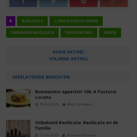
BASILICATA
L’ORO ROSSO DI SENISE
ONBEKEND BASILICATA
PEPERONCINO
SENISE
VORIG ARTIKEL
VOLGEND ARTIKEL
GERELATEERDE BERICHTEN
Buonissimo appetito! 106: A Pastural
Lucana
19 mei 2023
Wim Cerstiaens
Onbekend Basilicata: Basilicata en de
familie
27 juni 2023
Dorinda Dekeyser