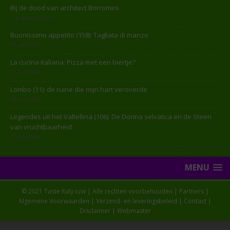
Bij de dood van architect Borromini
1 augustus 2026
Buonissimo appetito (158): Tagliata di manzo
31 juli 2026
La cucina italiana: Pizza met een biertje?
31 juli 2026
Lombo (11): de ruïne die mijn hart veroverde
30 juli 2026
Legendes uit het Valtellina (106): De Donna selvatica en de Steen
van vruchtbaarheid
27 juli 2026
MENU
© 2021 Taste Italy vzw | Alle rechten voorbehouden |
Partners
|
Algemene Voorwaarden
|
Verzend- en leveringsbeleid
|
Contact
|
Disclaimer
|
Webmaster