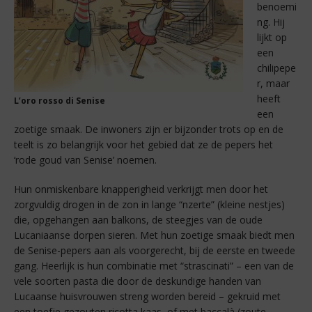
benoemi
ng. Hij
lijkt op
een
chilipepe
r, maar
heeft
L’oro rosso di Senise
een
zoetige smaak. De inwoners zijn er bijzonder trots op en de
teelt is zo belangrijk voor het gebied dat ze de pepers het
‘rode goud van Senise’ noemen.
Hun onmiskenbare knapperigheid verkrijgt men door het
zorgvuldig drogen in de zon in lange “nzerte” (kleine nestjes)
die, opgehangen aan balkons, de steegjes van de oude
Lucaniaanse dorpen sieren. Met hun zoetige smaak biedt men
de Senise-pepers aan als voorgerecht, bij de eerste en tweede
gang. Heerlijk is hun combinatie met “strascinati” – een van de
vele soorten pasta die door de deskundige handen van
Lucaanse huisvrouwen streng worden bereid – gekruid met
een toefje gezouten ricotta kaas, of met baccalà (zoute