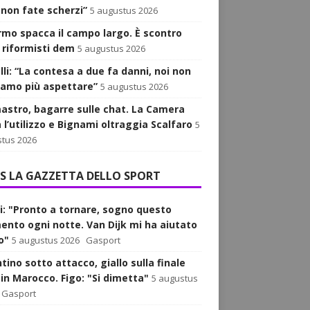
 non fate scherzi”
5 augustus 2026
iarmo spacca il campo largo. È scontro
i riformisti dem
5 augustus 2026
lli: “La contesa a due fa danni, noi non
iamo più aspettare”
5 augustus 2026
astro, bagarre sulle chat. La Camera
 l’utilizzo e Bignami oltraggia Scalfaro
5
tus 2026
LA GAZZETTA DELLO SPORT
i: "Pronto a tornare, sogno questo
nto ogni notte. Van Dijk mi ha aiutato
o"
5 augustus 2026
Gasport
tino sotto attacco, giallo sulla finale
 in Marocco. Figo: "Si dimetta"
5 augustus
Gasport