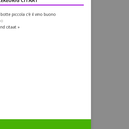
LEKEURIG CITAAT
 botte piccola c’è il vino buono
bo
nd citaat »