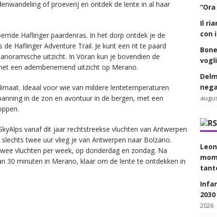
idenwandeling of proeverij en ontdek de lente in al haar
“Ora
Il r
con 
oemde Haflinger paardenras. In het dorp ontdek je de
 de Haflinger Adventure Trail. Je kunt een rit te paard
Bone
noramische uitzicht. In Vöran kun je bovendien de
vogl
 met een adembenemend uitzicht op Merano.
Delm
nega
imaat. Ideaal voor wie van mildere lentetemperaturen
augus
panning in de zon en avontuur in de bergen, met een
oppen.
SkyAlps vanaf dit jaar rechtstreekse vluchten van Antwerpen
 slechts twee uur vlieg je van Antwerpen naar Bolzano.
Leon
 twee vluchten per week, op donderdag en zondag. Na
mome
n 30 minuten in Merano, klaar om de lente te ontdekken in
tant
Infan
2030
2026