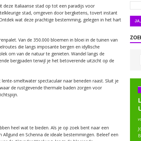
it deze Italiaanse stad op tot een paradijs voor
telkleurige stad, omgeven door bergketens, tovert instant
 Ontdek wat deze prachtige bestemming, gelegen in het hart
ZOE
renpalet. Van de 350.000 bloemen in bloei in de tuinen van
lroutes die langs imposante bergen en idyllische
plek om van de natuur te genieten. Wandel langs de
de bergpaden terwijl je het betoverende uitzicht op de
lente-smeltwater spectaculair naar beneden raast. Sluit je
, waar de rustgevende thermale baden zorgen voor
ichtspijn.
v
n heel wat te bieden. Als je op zoek bent naar een
J
jn Allgund en Schenna de ideale bestemmingen. Beleef een
B