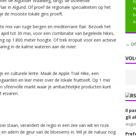
over de Algunder Waalweg, langs de bloeiende
E
ir in Algund. Of proef de regionale specialiteiten op het
w
je de mooiste lokale gins proeft.
b
a
ecte mix van ruige bergen en mediterrane flair. Bezoek het
 april tot 30 mei, voor een combinatie van begeleide hikes,
g op 1.800 meter hoogte. Of trek eropuit voor een actieve
→ Of 
varing in de kalme wateren aan de rivier.
VOL
ige en culturele lente. Maak de Apple Trail Hike, een
aarden en leer meer over de lokale fruitteelt. Op 1 mei
een sfeervolle markt waar je ambachtelijke producten kunt
t ervaren.
Il pa
gli 
augus
i staan, verandert de regio in een zee van wit en roze.
 en adem de geur van de bloesems in. Wil je de natuur nog
Prefe