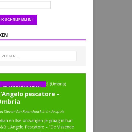
KEN
PARTNER IN DE SPOTS
L’Angelo pescatore –
Umbria
an Steven Van Raemdonck in In de spots
ohan en Ilse ontvangen je graag in hun
&B L’Angelo Pescatore – “De Vissende