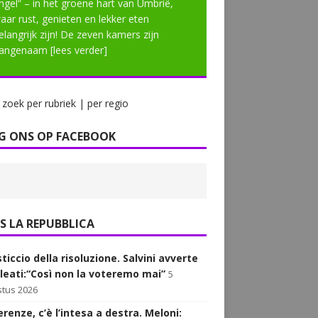
ngel“ – in het groene hart van Umbrië,
aar rust, genieten en lekker eten
elangrijk zijn! De zeven kamers zijn
angenaam
[lees verder]
zoek per rubriek | per regio
G ONS OP FACEBOOK
LA REPUBBLICA
sticcio della risoluzione. Salvini avverte
alleati:“Così non la voteremo mai”
5
tus 2026
renze, c’è l’intesa a destra. Meloni: