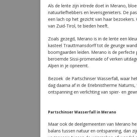
Als de lente zijn intrede doet in Merano, bloe
natuurliefhebbers en levensgenieters. De pas
een lach op het gezicht van haar bezoekers.
van Zuid-Tirol, te bieden heeft.
Zoals gezegd, Merano is in de lente een kleu
kasteel Trauttmansdorff tot de geurige wande
boomgaarden leiden. Merano is de perfecte 
beroemde Sissi-promenade of verken uitdagen
Alpen in je opneemt.
Bezoek de Partschinser Wasserfall, waar het 
dag daarna af in de Eriebnistherme Naturns
ontspanning en verlichting van spier- en gewr
Partschinser Wasserfall in Merano
Maar ook de deelgemeenten van Merano hebbe
balans tussen natuur en ontspanning, dan zi