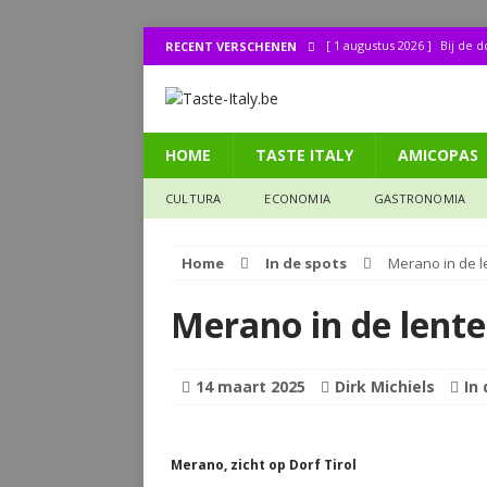
[ 1 augustus 2026 ]
Bij de 
RECENT VERSCHENEN
[ 31 juli 2026 ]
Buonissimo a
[ 31 juli 2026 ]
La cucina it
HOME
TASTE ITALY
AMICOPAS
[ 30 juli 2026 ]
Lombo (11): 
[ 27 juli 2026 ]
Legendes uit
CULTURA
ECONOMIA
GASTRONOMIA
CULTURA
Home
In de spots
Merano in de l
Merano in de lente
14 maart 2025
Dirk Michiels
In
Merano, zicht op Dorf Tirol