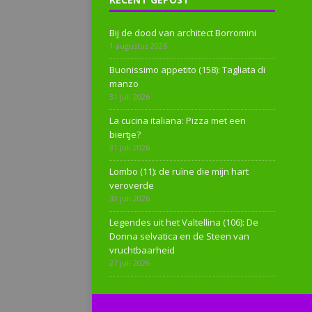
Bij de dood van architect Borromini
1 augustus 2026
Buonissimo appetito (158): Tagliata di
manzo
31 juli 2026
La cucina italiana: Pizza met een
biertje?
31 juli 2026
Lombo (11): de ruïne die mijn hart
veroverde
30 juli 2026
Legendes uit het Valtellina (106): De
Donna selvatica en de Steen van
vruchtbaarheid
27 juli 2026