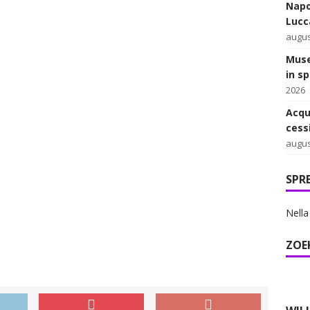
Napo
Lucca
augus
Muse
in s
2026
Acqu
cess
augus
SPR
Nella
ZOE