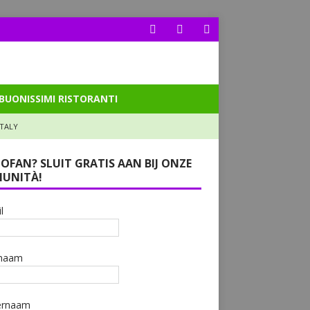
BUONISSIMI RISTORANTI
ITALY
LOFAN? SLUIT GRATIS AAN BIJ ONZE
UNITÀ!
l
naam
ernaam