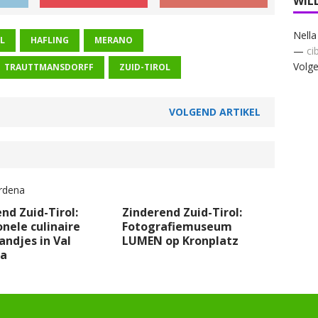
WIL
Nella
L
HAFLING
MERANO
—
ci
Volge
TRAUTTMANSDORFF
ZUID-TIROL
VOLGEND ARTIKEL
nd Zuid-Tirol:
Zinderend Zuid-Tirol:
onele culinaire
Fotografiemuseum
ndjes in Val
LUMEN op Kronplatz
a