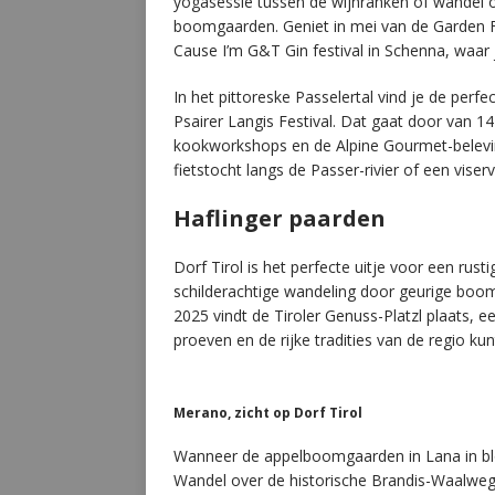
yogasessie tussen de wijnranken of wandel 
boomgaarden. Geniet in mei van de Garden Fla
Cause I’m G&T Gin festival in Schenna, waar 
In het pittoreske Passelertal vind je de perf
Psairer Langis Festival. Dat gaat door van 14
kookworkshops en de Alpine Gourmet-belevin
fietstocht langs de Passer-rivier of een viser
Haflinger paarden
Dorf Tirol is het perfecte uitje voor een rust
schilderachtige wandeling door geurige boomg
2025 vindt de Tiroler Genuss-Platzl plaats, 
proeven en de rijke tradities van de regio kun
Merano, zicht op Dorf Tirol
Wanneer de appelboomgaarden in Lana in bloe
Wandel over de historische Brandis-Waalweg