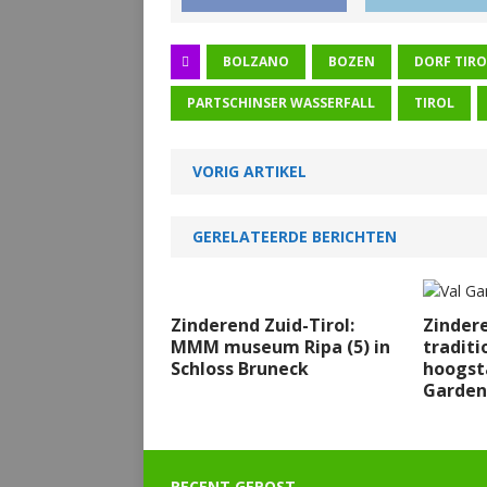
BOLZANO
BOZEN
DORF TIRO
PARTSCHINSER WASSERFALL
TIROL
VORIG ARTIKEL
GERELATEERDE BERICHTEN
Zinderend Zuid-Tirol:
Zindere
MMM museum Ripa (5) in
traditi
Schloss Bruneck
hoogsta
Garden
RECENT GEPOST