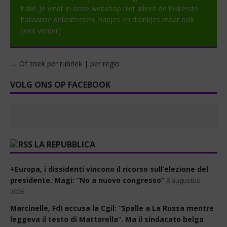
Italië. Je vindt in onze webshop niet alleen de lekkerste
Italiaanse delicatessen, hapjes en drankjes maar ook
[lees verder]
→ Of zoek per rubriek | per regio
VOLG ONS OP FACEBOOK
LA REPUBBLICA
+Europa, i dissidenti vincono il ricorso sull’elezione del
presidente. Magi: “No a nuovo congresso”
8 augustus
2026
Marcinelle, FdI accusa la Cgil: “Spalle a La Russa mentre
leggeva il testo di Mattarella”. Ma il sindacato belga