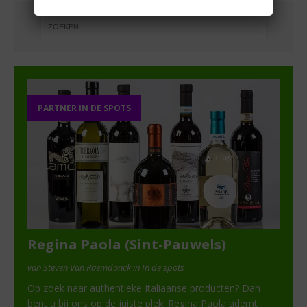
PARTNER IN DE SPOTS
Regina Paola (Sint-Pauwels)
van Steven Van Raemdonck in In de spots
Op zoek naar authentieke Italiaanse producten? Dan
bent u bij ons op de juiste plek! Regina Paola ademt