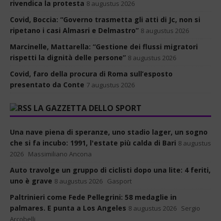
rivendica la protesta
8 augustus 2026
Covid, Boccia: “Governo trasmetta gli atti di Jc, non si
ripetano i casi Almasri e Delmastro”
8 augustus 2026
Marcinelle, Mattarella: “Gestione dei flussi migratori
rispetti la dignità delle persone”
8 augustus 2026
Covid, faro della procura di Roma sull’esposto
presentato da Conte
7 augustus 2026
LA GAZZETTA DELLO SPORT
Una nave piena di speranze, uno stadio lager, un sogno
che si fa incubo: 1991, l'estate più calda di Bari
8 augustus
2026
Massimiliano Ancona
Auto travolge un gruppo di ciclisti dopo una lite: 4 feriti,
uno è grave
8 augustus 2026
Gasport
Paltrinieri come Fede Pellegrini: 58 medaglie in
palmares. E punta a Los Angeles
8 augustus 2026
Sergio
Arcobelli