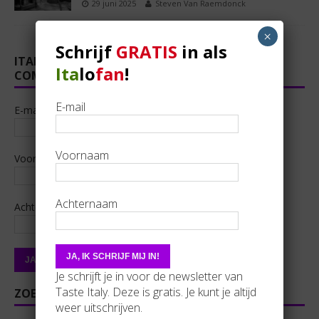
29 juni 2025
Steven Van Raemdonck
×
Schrijf
GRATIS
in als
ITALOFAN? SLUIT GRATIS AAN BIJ ONZE
Ita
lo
fan
!
COMUNITÀ!
E-mail
E-mail
Voornaam
Voornaam
Achternaam
Achternaam
Je schrijft je in voor de newsletter van
Taste Italy. Deze is gratis. Je kunt je altijd
ZOEKEN
weer uitschrijven.