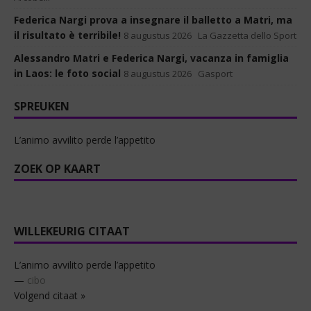
Federica Nargi prova a insegnare il balletto a Matri, ma
il risultato è terribile!
8 augustus 2026
La Gazzetta dello Sport
Alessandro Matri e Federica Nargi, vacanza in famiglia
in Laos: le foto social
8 augustus 2026
Gasport
SPREUKEN
L’animo avvilito perde l’appetito
ZOEK OP KAART
WILLEKEURIG CITAAT
L’animo avvilito perde l’appetito
—
cibo
Volgend citaat »