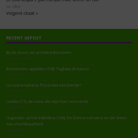
—
cibo
Volgend citaat »
RECENT GEPOST
Bij de dood van architect Borromini
1 augustus 2026
Buonissimo appetito (158): Tagliata di manzo
31 juli 2026
La cucina italiana: Pizza met een biertje?
31 juli 2026
Lombo (11): de ruïne die mijn hart veroverde
30 juli 2026
Legendes uit het Valtellina (106): De Donna selvatica en de Steen
van vruchtbaarheid
27 juli 2026