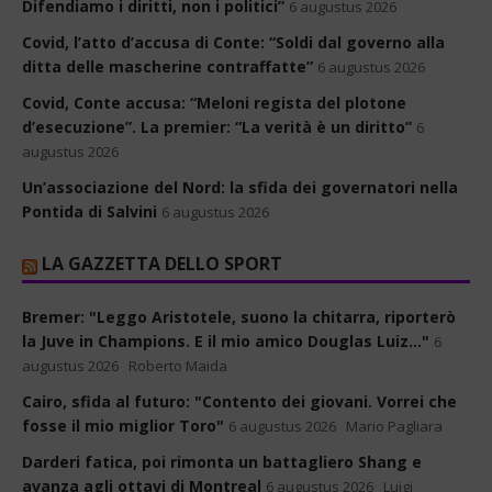
Difendiamo i diritti, non i politici”
6 augustus 2026
Covid, l’atto d’accusa di Conte: “Soldi dal governo alla
ditta delle mascherine contraffatte”
6 augustus 2026
Covid, Conte accusa: “Meloni regista del plotone
d’esecuzione”. La premier: “La verità è un diritto”
6
augustus 2026
Un’associazione del Nord: la sfida dei governatori nella
Pontida di Salvini
6 augustus 2026
LA GAZZETTA DELLO SPORT
Bremer: "Leggo Aristotele, suono la chitarra, riporterò
la Juve in Champions. E il mio amico Douglas Luiz..."
6
augustus 2026
Roberto Maida
Cairo, sfida al futuro: "Contento dei giovani. Vorrei che
fosse il mio miglior Toro"
6 augustus 2026
Mario Pagliara
Darderi fatica, poi rimonta un battagliero Shang e
avanza agli ottavi di Montreal
6 augustus 2026
Luigi