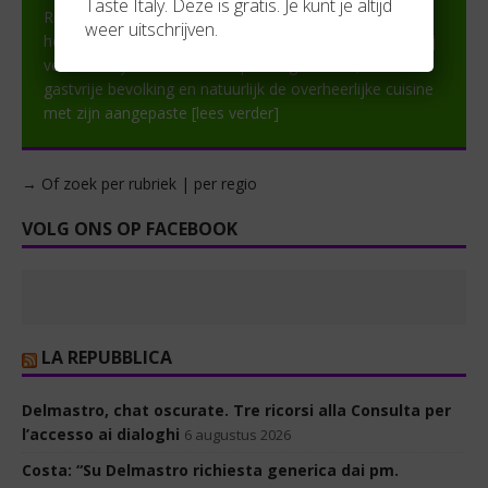
Taste Italy. Deze is gratis. Je kunt je altijd
Reeds jaren zijn we gepassioneerde vakantiegangers in
weer uitschrijven.
het prachtige Italië. Vanaf het eerste moment waren wij
verkocht bij het zien van de prachtige natuur, de
gastvrije bevolking en natuurlijk de overheerlijke cuisine
met zijn aangepaste
[lees verder]
→ Of zoek per rubriek | per regio
VOLG ONS OP FACEBOOK
LA REPUBBLICA
Delmastro, chat oscurate. Tre ricorsi alla Consulta per
l’accesso ai dialoghi
6 augustus 2026
Costa: “Su Delmastro richiesta generica dai pm.