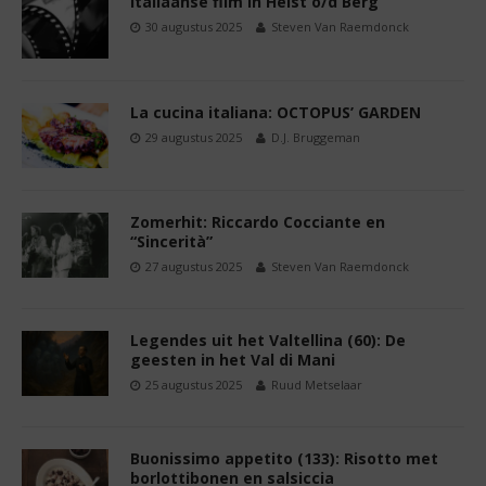
Italiaanse film in Heist o/d Berg
30 augustus 2025
Steven Van Raemdonck
La cucina italiana: OCTOPUS’ GARDEN
29 augustus 2025
D.J. Bruggeman
Zomerhit: Riccardo Cocciante en
“Sincerità”
27 augustus 2025
Steven Van Raemdonck
Legendes uit het Valtellina (60): De
geesten in het Val di Mani
25 augustus 2025
Ruud Metselaar
Buonissimo appetito (133): Risotto met
borlottibonen en salsiccia