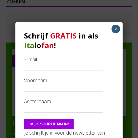
ZOEKEN
×
Schrijf
GRATIS
in als
Ita
lo
fan
!
E-mail
PARTNER IN DE SPOTS
Voornaam
Achternaam
Uva d’Oro.be
Je schrijft je in voor de newsletter van
van Wim Cerstiaens in In de spots