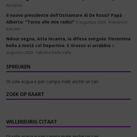
Ansaloni
Il nuovo presidente dell'Ostiamare di De Rossi? Papà
Alberto: "Torno alle mie radici"
6 augustus 2026
Francesco
Balzani
Ndour segna, Atta incanta, la difesa svirgola: Fiorentina
bella a metà col Deportivo. E Grosso si arrabbia
6
augustus 2026
Fabiana Della Valle
SPREUKEN
Di sola acqua e pan campa male anche un can
ZOEK OP KAART
WILLEKEURIG CITAAT
Di sola acqua e pan campa male anche un can