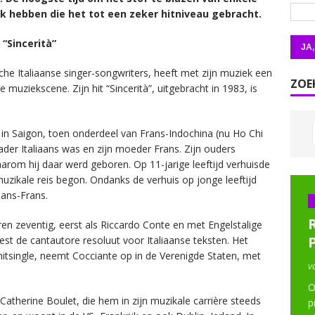
uk hebben die het tot een zeker hitniveau gebracht.
“Sincerità”
he Italiaanse singer-songwriters, heeft met zijn muziek een
ZOE
muziekscene. Zijn hit “Sincerità”, uitgebracht in 1983, is
in Saigon, toen onderdeel van Frans-Indochina (nu Ho Chi
ader Italiaans was en zijn moeder Frans. Zijn ouders
arom hij daar werd geboren. Op 11-jarige leeftijd verhuisde
 muzikale reis begon. Ondanks de verhuis op jonge leeftijd
iaans-Frans.
ren zeventig, eerst als Riccardo Conte en met Engelstalige
est de cantautore resoluut voor Italiaanse teksten. Het
hitsingle, neemt Cocciante op in de Verenigde Staten, met
v
O
 Catherine Boulet, die hem in zijn muzikale carrière steeds
p