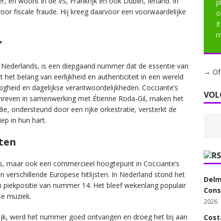
r, en woont in de VS, Frankrijk en ook Dublin, Ierland. In
p
or fiscale fraude. Hij kreeg daarvoor een voorwaardelijke
o
I
m
”
et Nederlands, is een diepgaand nummer dat de essentie van
→ Of 
t het belang van eerlijkheid en authenticiteit in een wereld
gheid en dagelijkse verantwoordelijkheden. Cocciante’s
VOL
chreven in samenwerking met Étienne Roda-Gil, maken het
ie, ondersteund door een rijke orkestratie, versterkt de
ep in hun hart.
sten
cces, maar ook een commercieel hoogtepunt in Cocciante’s
n verschillende Europese hitlijsten. In Nederland stond het
Delm
en piekpositie van nummer 14. Het bleef wekenlang populair
Cons
se muziek.
2026
rijk, werd het nummer goed ontvangen en droeg het bij aan
Cost