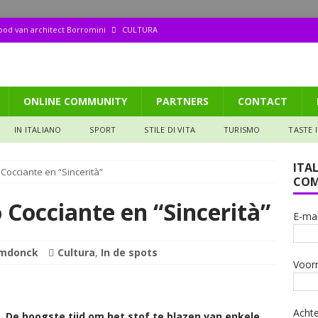
dood van architect Borromini
CULTURA
ppetito (158): Tagliata di manzo
GASTRONOMIA
aliana: Pizza met een biertje?
GASTRONOMIA
ONLINE COMMUNITY
PARTNERS
CONTACT
de ruïne die mijn hart veroverde
IN DE SPOTS
 het Valtellina (106): De Donna selvatica en de Steen van vruchtbaarheid
IN ITALIANO
SPORT
STILE DI VITA
TURISMO
TASTE 
ITA
Cocciante en “Sincerità”
COM
 Cocciante en “Sincerità”
E-mai
emdonck
Cultura
,
In de spots
Voor
Acht
 De hoogste tijd om het stof te blazen van enkele