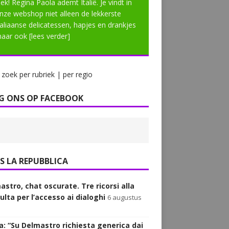
lek! Regina Paola ademt Italië. Je vindt in
nze webshop niet alleen de lekkerste
taliaanse delicatessen, hapjes en drankjes
aar ook
[lees verder]
zoek per rubriek | per regio
G ONS OP FACEBOOK
LA REPUBBLICA
astro, chat oscurate. Tre ricorsi alla
ulta per l’accesso ai dialoghi
6 augustus
a: “Su Delmastro richiesta generica dai