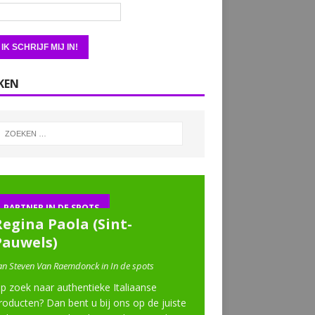
KEN
PARTNER IN DE SPOTS
Regina Paola (Sint-
Pauwels)
an Steven Van Raemdonck in In de spots
p zoek naar authentieke Italiaanse
roducten? Dan bent u bij ons op de juiste