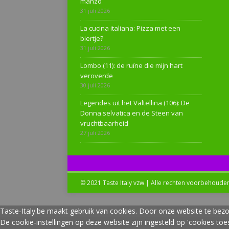
manzo
31 juli 2026
La cucina italiana: Pizza met een
biertje?
31 juli 2026
Lombo (11): de ruïne die mijn hart
veroverde
30 juli 2026
Legendes uit het Valtellina (106): De
Donna selvatica en de Steen van
vruchtbaarheid
27 juli 2026
© 2021 Taste Italy vzw | Alle rechten voorbehoude
Taste-Italy.be maakt gebruik van cookies. Door onze website te bezo
De cookie-instellingen op deze website zijn ingesteld op 'cookies to