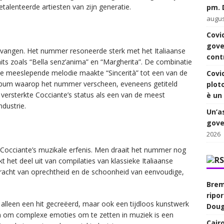
talenteerde artiesten van zijn generatie.
pm. D
augus
Covid
gove
ntvangen. Het nummer resoneerde sterk met het Italiaanse
cont
hits zoals “Bella senz’anima” en “Margherita”. De combinatie
 de meeslepende melodie maakte “Sincerità” tot een van de
Covi
album waarop het nummer verscheen, eveneens getiteld
plot
versterkte Cocciante’s status als een van de meest
è un 
ndustrie.
Un’a
gover
2026
an Cocciante’s muzikale erfenis. Men draait het nummer nog
 het deel uit van compilaties van klassieke Italiaanse
kracht van oprechtheid en de schoonheid van eenvoudige,
Brem
ripo
t alleen een hit gecreëerd, maar ook een tijdloos kunstwerk
Dougl
gen om complexe emoties om te zetten in muziek is een
Cairo