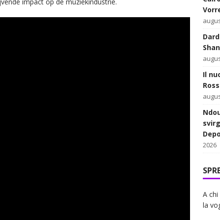
blijvende impact op de muziekindustrie.
Vorr
augus
Dard
Shan
augus
Il n
Ross
augus
Ndou
svirg
Depo
2026
SPR
A chi
la vog