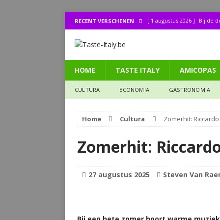
[ 1 augustus 2026 ]
Bij de 
RECENT VERSCHENEN
[ 31 juli 2026 ]
Buonissimo a
[ 31 juli 2026 ]
La cucina it
HOME
TASTE ITALY
AMICOPAS
[ 30 juli 2026 ]
Lombo (11): 
[ 27 juli 2026 ]
Legendes uit
CULTURA
ECONOMIA
GASTRONOMIA
CULTURA
Home
Cultura
Zomerhit: Riccardo 
Zomerhit: Riccardo
27 augustus 2025
Steven Van Ra
Bij een hete zomer hoort warme muziek.