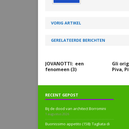
VORIG ARTIKEL
GERELATEERDE BERICHTEN
JOVANOTTI: een
Gli orig
fenomeen (3)
Piva, Pi
RECENT GEPOST
Bij de dood van architect Borromini
1 augustus 2026
Buonissimo appetito (158): Tagliata di