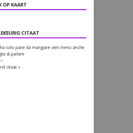
K OP KAART
LEKEURIG CITAAT
 ha solo pane da mangiare vien meno anche
lia di parlare
bo
nd citaat »