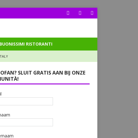
BUONISSIMI RISTORANTI
ITALY
LOFAN? SLUIT GRATIS AAN BIJ ONZE
UNITÀ!
l
naam
ernaam