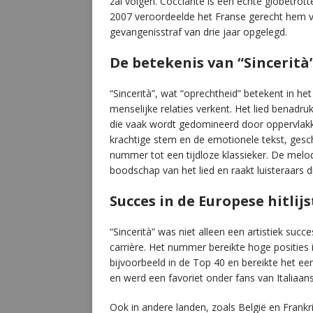
zal volgen. Cocciante is een echte globetrotte
2007 veroordeelde het Franse gerecht hem vo
gevangenisstraf van drie jaar opgelegd.
De betekenis van “Sincerità
“Sincerità”, wat “oprechtheid” betekent in h
menselijke relaties verkent. Het lied benadruk
die vaak wordt gedomineerd door oppervlakki
krachtige stem en de emotionele tekst, ges
nummer tot een tijdloze klassieker. De melod
boodschap van het lied en raakt luisteraars di
Succes in de Europese hitlij
“Sincerità” was niet alleen een artistiek su
carrière. Het nummer bereikte hoge posities i
bijvoorbeeld in de Top 40 en bereikte het e
en werd een favoriet onder fans van Italiaan
Ook in andere landen, zoals België en Frank