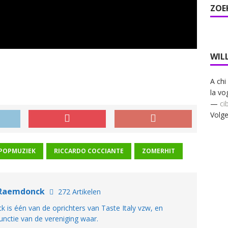
ZOE
WIL
A chi
la vog
—
ci
Volge
POPMUZIEK
RICCARDO COCCIANTE
ZOMERHIT
 Raemdonck
272 Artikelen
is één van de oprichters van Taste Italy vzw, en
unctie van de vereniging waar.