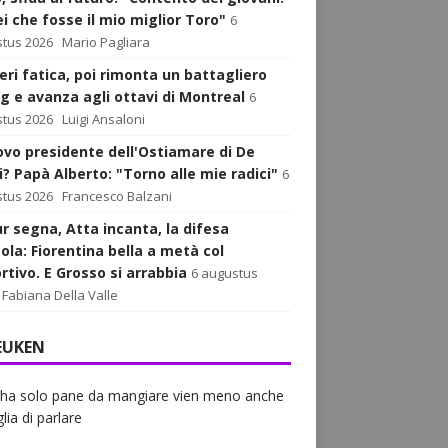
ei che fosse il mio miglior Toro"
6
tus 2026
Mario Pagliara
eri fatica, poi rimonta un battagliero
g e avanza agli ottavi di Montreal
6
tus 2026
Luigi Ansaloni
uovo presidente dell'Ostiamare di De
i? Papà Alberto: "Torno alle mie radici"
6
tus 2026
Francesco Balzani
r segna, Atta incanta, la difesa
ola: Fiorentina bella a metà col
rtivo. E Grosso si arrabbia
6 augustus
Fabiana Della Valle
EUKEN
 ha solo pane da mangiare vien meno anche
lia di parlare