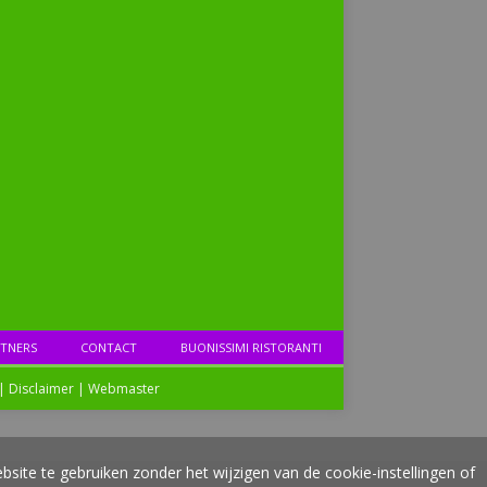
TNERS
CONTACT
BUONISSIMI RISTORANTI
|
Disclaimer
|
Webmaster
bsite te gebruiken zonder het wijzigen van de cookie-instellingen of