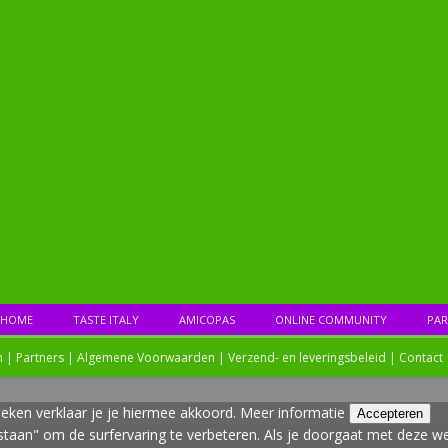
HOME
TASTE ITALY
AMICOPAS
ONLINE COMMUNITY
PAR
n |
Partners
|
Algemene Voorwaarden
|
Verzend- en leveringsbeleid
|
Contact
eken verklaar je je hiermee akkoord.
Meer informatie
Accepteren
estaan" om de surfervaring te verbeteren. Als je doorgaat met deze we