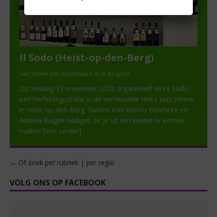
Il Sodo (Heist-op-den-Berg)
van Steven Van Raemdonck in In de spots
Op zondag 13 november 2022 organiseert Vini il Sodo
een herfstdegustatie in de vernieuwde Hnita Jazz Hoeve
in Heist-op-den-Berg. Samen met Marco Bonfante en
Andrea Biagini nodigen ze je uit om kennis te komen
maken
[lees verder]
→ Of zoek per rubriek | per regio
VOLG ONS OP FACEBOOK