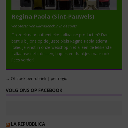
Regina Paola (Sint-Pauwels)
van Steven Van Raemdonck in In de spots
Op zoek naar authentieke Italiaanse producten? Dan
bent u bij ons op de juiste plek! Regina Paola ademt
Italië. Je vindt in onze webshop niet alleen de lekkerste
Italiaanse delicatessen, hapjes en drankjes maar ook
[lees verder]
→ Of zoek per rubriek | per regio
VOLG ONS OP FACEBOOK
LA REPUBBLICA