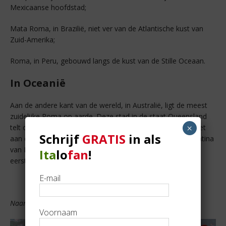
Mexicaanse hoofdstad;
Mata Roma, in Brazilië, niet ver van de Atlantische kust van
Zuid-Amerika;
Roma, in Peru, gebouwd langs de kust van de Stille Oceaan.
In Oceanië
Aan de andere kant van de wereld, in Australië, ligt de meest
zuidelijke Roma op aarde. Deze stad in de staat Queensland
×
telt ongeveer 7.000 inwoners en dankt zijn naam echter niet
Schrijf
GRATIS
in als
aan de historische Italiaanse hoofdstad, maar aan Diamantina
van Rome, de vrouw van Sir George Ferguson Bowen, de
Ita
lo
fan
!
eerste gouverneur van Queensland.
E-mail
Naar een artikel van Linda Compagnoni voor Immobiliare.it
Voornaam