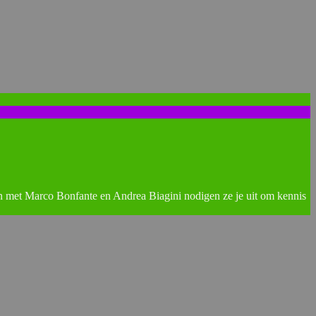
n met Marco Bonfante en Andrea Biagini nodigen ze je uit om kennis