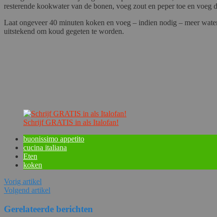
resterende kookwater van de bonen, voeg zout en peper toe en voeg d
Laat ongeveer 40 minuten koken en voeg – indien nodig – meer water t
uitstekend om koud gegeten te worden.
Schrijf GRATIS in als Italofan!
buonissimo appetito
cucina italiana
Eten
koken
Vorig artikel
Volgend artikel
Gerelateerde berichten