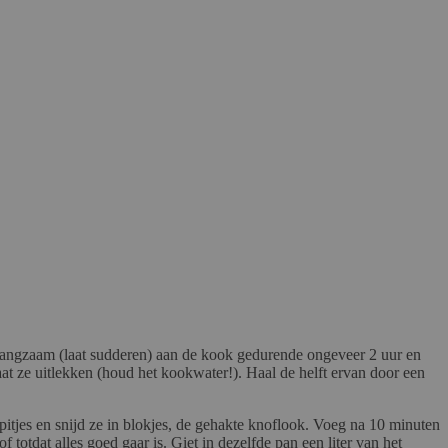
et langzaam (laat sudderen) aan de kook gedurende ongeveer 2 uur en
laat ze uitlekken (houd het kookwater!). Haal de helft ervan door een
 pitjes en snijd ze in blokjes, de gehakte knoflook. Voeg na 10 minuten
otdat alles goed gaar is. Giet in dezelfde pan een liter van het