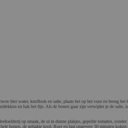
twee liter water, knoflook en salie, plaats het op het vuur en breng h
itlekken en hak het fijn. Als de bonen gaar zijn verwijder je de salie, 
bleekselderij op smaak, de ui in dunne plakjes, gepelde tomaten, zonder
hele bonen, de gehakte kool. Roer en laat ongeveer 30 minuten koken of t