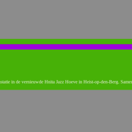
statie in de vernieuwde Hnita Jazz Hoeve in Heist-op-den-Berg. Same