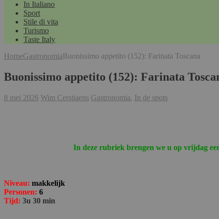
In Italiano
Sport
Stile di vita
Turismo
Taste Italy
Home
Gastronomia
Buonissimo appetito (152): Farinata Toscana
Buonissimo appetito (152): Farinata Tosca
8 mei 2026
Wim Cerstiaens
Gastronomia
,
In de spots
In deze rubriek brengen we u op vrijdag een
Niveau:
makkelijk
Personen:
6
Tijd:
3u 30 min