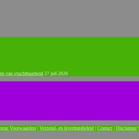
een van vruchtbaarheid
27 juli 2026
mene Voorwaarden
|
Verzend- en leveringsbeleid
|
Contact
|
Disclaimer