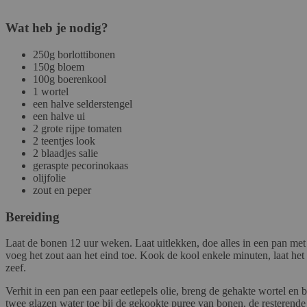
Wat heb je nodig?
250g borlottibonen
150g bloem
100g boerenkool
1 wortel
een halve selderstengel
een halve ui
2 grote rijpe tomaten
2 teentjes look
2 blaadjes salie
geraspte pecorinokaas
olijfolie
zout en peper
Bereiding
Laat de bonen 12 uur weken. Laat uitlekken, doe alles in een pan met 
voeg het zout aan het eind toe. Kook de kool enkele minuten, laat het u
zeef.
Verhit in een pan een paar eetlepels olie, breng de gehakte wortel en 
twee glazen water toe bij de gekookte puree van bonen, de resterende 