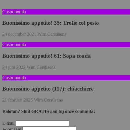
Gastronomia
Buonissimo appetito! 35: Trofie col pesto
24 december 2021
Wim Cerstiaens
Gastronomia
Buonissimo appetito! 61: Sopa coada
24 juni 2022
Wim Cerstiaens
Gastronomia
Buonissimo appetito (117): chiacchiere
21 februari 2025
Wim Cerstiaens
Italofan? Sluit GRATIS aan bij onze comunità!
E-mail
Voornaam