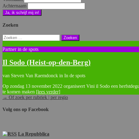
Achternaam
Zoeken
Zoeken
naar:
Partner in de spots
Il Sodo (Heist-op-den-Berg)
van Steven Van Raemdonck in In de spots
Op zondag 13 november 2022 organiseert Vini il Sodo een herfstdegu
te komen maken
[lees verder]
→ Of zoek per rubriek | per regio
Volg ons op Facebook
La Repubblica