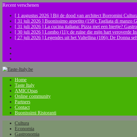
Recent verschenen
[ 1 augustus 2026 ]
Bij de dood van architect Borromini
Cultur
[ 31 juli 2026 ]
Buonissimo appetito (158): Tagliata di manzo
G
[ 31 juli 2026 ]
La cucina italiana: Pizza met een biertje?
Gastr
[ 30 juli 2026 ]
Lombo (11): de ruïne die mijn hart veroverde
In
[ 27 juli 2026 ]
Legendes uit het Valtellina (106): De Donna se
Facebook
Instagram
YouTube
Home
Taste Italy
AMICOpas
Online community
Partners
Contact
Buonissimi Ristoranti
Cultura
Economia
Gastronomia