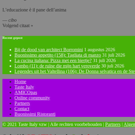
L’educazione è il pane dell’anima
—
cibo
Volgend citaat »
Recent gepost
Bij de dood van architect Borromini
1 augustus 2026
Buonissimo appetito (158): Tagliata di manzo
31 juli 2026
La cucina italiana: Pizza met een biertje?
31 juli 2026
Lombo (11): de ruïne die mijn hart veroverde
30 juli 2026
Legendes uit het Valtellina (106): De Donna selvatica en de St
Home
Taste Italy
AMICOpas
Online community
Partners
Contact
Buonissimi Ristoranti
© 2021 Taste Italy vzw | Alle rechten voorbehouden |
Partners
|
Alge