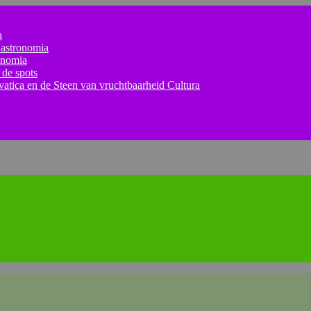
a
astronomia
onomia
 de spots
lvatica en de Steen van vruchtbaarheid
Cultura