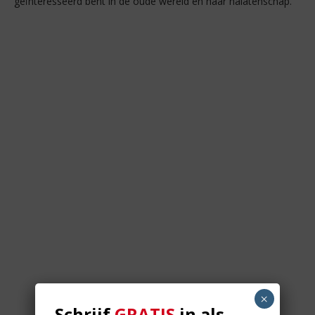
geïnteresseerd bent in de oude wereld en haar nalatenschap.
×
Schrijf
GRATIS
in als