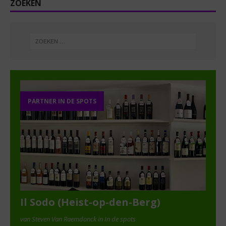
ZOEKEN
PARTNER IN DE SPOTS
Il Sodo (Heist-op-den-Berg)
van Steven Van Raemdonck in In de spots