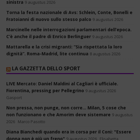
sinistra
9 augustus 2026
Torna la festa nazionale di Avs: Schlein, Conte, Bonelli e
Fratoianni di nuovo sullo stesso palco
9 augustus 2026
Marcinelle nelle interrogazioni parlamentari dell’epoca.
C’è anche il padre di Enrico Berlinguer
9 augustus 2026
Mattarella e la crisi migranti: “Sia rispettata la loro
dignità”. Roma-Madrid, lite continua
8 augustus 2026
LA GAZZETTA DELLO SPORT
LIVE Mercato: Daniel Maldini al Cagliari è ufficiale.
Fiorentina, pressing per Pellegrino
9 augustus 2026
Gasport
Non pressa, non punge, non corre... Milan, 5 cose che
non funzionano e che Amorim deve sistemare
9 augustus
2026
Marco Pasotto
Diana Bianchedi quando era in corsa per il Coni: "Essere
donna non è più un freno"
9 augustus 2026
Elisabetta