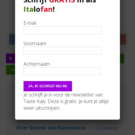
Ita
lo
fan
!
E-mail
Voornaam
AQUILEIA
FRIULI-VENEZIA GIULIA
ROMEINS
Achternaam
UNESCO
Je schrijft je in voor de newsletter van
Taste Italy. Deze is gratis. Je kunt je altijd
weer uitschrijven.
Over Steven Van Raemdonck
272 Artikelen