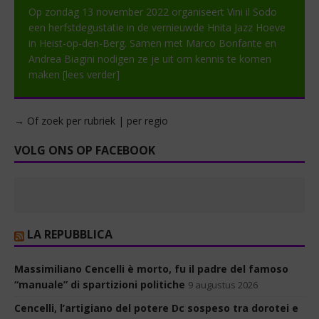
Op zondag 13 november 2022 organiseert Vini il Sodo
een herfstdegustatie in de vernieuwde Hnita Jazz Hoeve
in Heist-op-den-Berg. Samen met Marco Bonfante en
Andrea Biagini nodigen ze je uit om kennis te komen
maken
[lees verder]
→ Of zoek per rubriek | per regio
VOLG ONS OP FACEBOOK
LA REPUBBLICA
Massimiliano Cencelli è morto, fu il padre del famoso
“manuale” di spartizioni politiche
9 augustus 2026
Cencelli, l’artigiano del potere Dc sospeso tra dorotei e