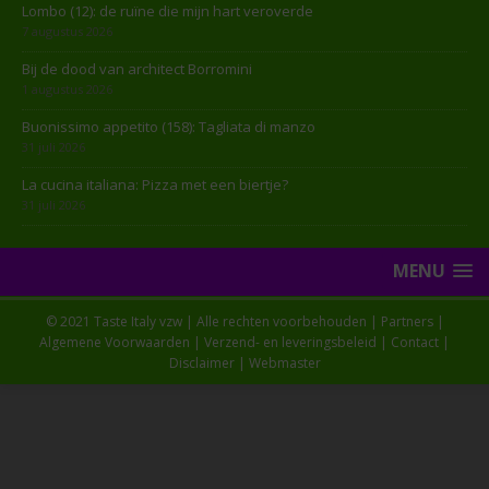
Lombo (12): de ruïne die mijn hart veroverde
7 augustus 2026
Bij de dood van architect Borromini
1 augustus 2026
Buonissimo appetito (158): Tagliata di manzo
31 juli 2026
La cucina italiana: Pizza met een biertje?
31 juli 2026
MENU
© 2021 Taste Italy vzw | Alle rechten voorbehouden |
Partners
|
Algemene Voorwaarden
|
Verzend- en leveringsbeleid
|
Contact
|
Disclaimer
|
Webmaster