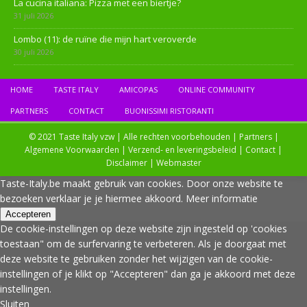
La cucina italiana: Pizza met een biertje?
31 juli 2026
Lombo (11): de ruïne die mijn hart veroverde
30 juli 2026
HOME
TASTE ITALY
AMICOPAS
ONLINE COMMUNITY
PARTNERS
CONTACT
BUONISSIMI RISTORANTI
© 2021 Taste Italy vzw | Alle rechten voorbehouden |
Partners
|
Algemene Voorwaarden
|
Verzend- en leveringsbeleid
|
Contact
|
Disclaimer
|
Webmaster
Taste-Italy.be maakt gebruik van cookies. Door onze website te
bezoeken verklaar je je hiermee akkoord.
Meer informatie
Accepteren
De cookie-instellingen op deze website zijn ingesteld op 'cookies
toestaan" om de surfervaring te verbeteren. Als je doorgaat met
deze website te gebruiken zonder het wijzigen van de cookie-
instellingen of je klikt op "Accepteren" dan ga je akkoord met deze
instellingen.
Sluiten