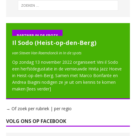
PARTNER IN DE SPOTS
Il Sodo (Heist-op-den-Berg)
van Steven Van Raemdonck in In de spots
Op zondag 13 november 2022 organiseert Vini il Sodo
een herfstdegustatie in de vernieuwde Hnita Jazz Hoeve
in Heist-op-den-Berg. Samen met Marco Bonfante en
Andrea Biagini nodigen ze je uit om kennis te komen
maken
[lees verder]
→ Of zoek per rubriek | per regio
VOLG ONS OP FACEBOOK