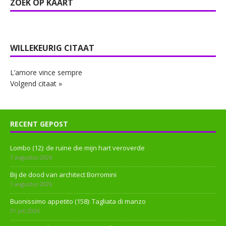
ZOEK OP KAART
WILLEKEURIG CITAAT
L’amore vince sempre
Volgend citaat »
RECENT GEPOST
Lombo (12): de ruïne die mijn hart veroverde
7 augustus 2026
Bij de dood van architect Borromini
1 augustus 2026
Buonissimo appetito (158): Tagliata di manzo
31 juli 2026