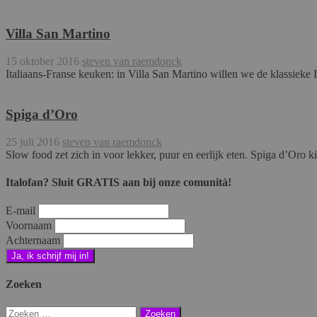
Villa San Martino
15 oktober 2016
steven van raemdonck
Italiaans-Franse keuken: in Villa San Martino willen we de klassieke 
Spiga d’Oro
25 juli 2016
steven van raemdonck
Slow food zet zich in voor lekker, puur en eerlijk eten. Spiga d’Oro k
Italofan? Sluit GRATIS aan bij onze comunità!
E-mail
Voornaam
Achternaam
Zoeken
Zoeken