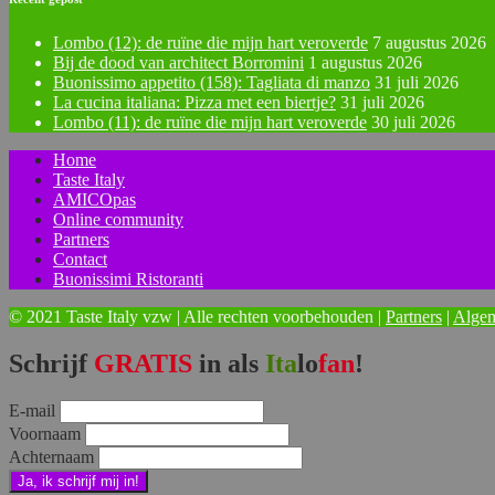
Lombo (12): de ruïne die mijn hart veroverde
7 augustus 2026
Bij de dood van architect Borromini
1 augustus 2026
Buonissimo appetito (158): Tagliata di manzo
31 juli 2026
La cucina italiana: Pizza met een biertje?
31 juli 2026
Lombo (11): de ruïne die mijn hart veroverde
30 juli 2026
Home
Taste Italy
AMICOpas
Online community
Partners
Contact
Buonissimi Ristoranti
© 2021 Taste Italy vzw | Alle rechten voorbehouden |
Partners
|
Alge
Schrijf
GRATIS
in als
Ita
lo
fan
!
E-mail
Voornaam
Achternaam