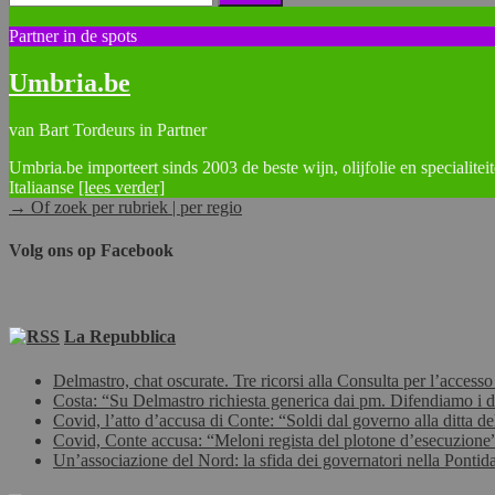
naar:
Partner in de spots
Umbria.be
van Bart Tordeurs in Partner
Umbria.be importeert sinds 2003 de beste wijn, olijfolie en specialitei
Italiaanse
[lees verder]
→ Of zoek per rubriek | per regio
Volg ons op Facebook
La Repubblica
Delmastro, chat oscurate. Tre ricorsi alla Consulta per l’accesso
Costa: “Su Delmastro richiesta generica dai pm. Difendiamo i diri
Covid, l’atto d’accusa di Conte: “Soldi dal governo alla ditta de
Covid, Conte accusa: “Meloni regista del plotone d’esecuzione”.
Un’associazione del Nord: la sfida dei governatori nella Pontida