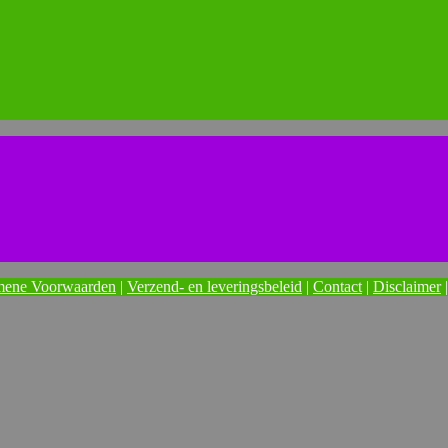
mene Voorwaarden
|
Verzend- en leveringsbeleid
|
Contact
|
Disclaimer