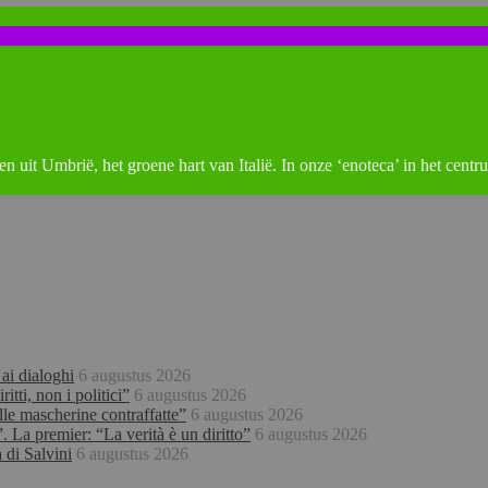
ten uit Umbrië, het groene hart van Italië. In onze ‘enoteca’ in het cent
 ai dialoghi
6 augustus 2026
tti, non i politici”
6 augustus 2026
lle mascherine contraffatte”
6 augustus 2026
 La premier: “La verità è un diritto”
6 augustus 2026
 di Salvini
6 augustus 2026