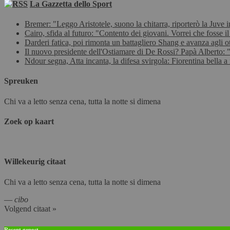
La Gazzetta dello Sport
Bremer: "Leggo Aristotele, suono la chitarra, riporterò la Juve
Cairo, sfida al futuro: "Contento dei giovani. Vorrei che fosse i
Darderi fatica, poi rimonta un battagliero Shang e avanza agli o
Il nuovo presidente dell'Ostiamare di De Rossi? Papà Alberto: "
Ndour segna, Atta incanta, la difesa svirgola: Fiorentina bella 
Spreuken
Chi va a letto senza cena, tutta la notte si dimena
Zoek op kaart
Willekeurig citaat
Chi va a letto senza cena, tutta la notte si dimena
—
cibo
Volgend citaat »
Recent gepost