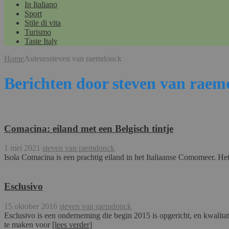
In Italiano
Sport
Stile di vita
Turismo
Taste Italy
Home
Auteurs
steven van raemdonck
Berichten door steven van rae
Comacina: eiland met een Belgisch tintje
1 mei 2021
steven van raemdonck
Isola Comacina is een prachtig eiland in het Italiaanse Comomeer. He
Esclusivo
15 oktober 2016
steven van raemdonck
Esclusivo is een onderneming die begin 2015 is opgericht, en kwalitat
te maken voor
[lees verder]