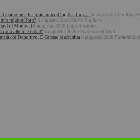
 in Champions. E il mio amico Douglas Luiz..."
6 augustus 2026
Robert
l mio miglior Toro"
6 augustus 2026
Mario Pagliara
ttavi di Montreal
6 augustus 2026
Luigi Ansaloni
Torno alle mie radici"
6 augustus 2026
Francesco Balzani
a metà col Deportivo. E Grosso si arrabbia
6 augustus 2026
Fabiana Dell