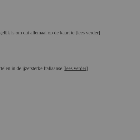
elijk is om dat allemaal op de kaart te
[lees verder]
elen in de ijzersterke Italiaanse
[lees verder]