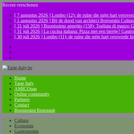
Recent verschenen
[ 7 augustus 2026 ]
Lombo (12): de ruïne die mijn hart verove
[ 1 augustus 2026 ]
Bij de dood van architect Borromini
Cultur
[ 31 juli 2026 ]
Buonissimo appetito (158): Tagliata di manzo
G
[ 31 juli 2026 ]
La cucina italiana: Pizza met een biertje?
Gastr
[ 30 juli 2026 ]
Lombo (11): de ruïne die mijn hart veroverde
In
Facebook
Instagram
YouTube
Home
Taste Italy
AMICOpas
Online community
Partners
Contact
Buonissimi Ristoranti
Cultura
Economia
Gastronomia