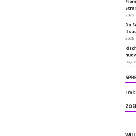
From 
Stra
2026
Da Sa
il su
2026
Risc
nuov
augus
SPR
Tra b
ZOE
WIL