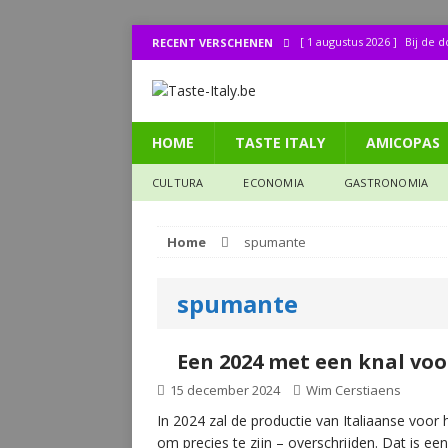
[ 1 augustus 2026 ]
Bij de 
RECENT VERSCHENEN
[ 31 juli 2026 ]
Buonissimo a
[ 31 juli 2026 ]
La cucina it
HOME
TASTE ITALY
AMICOPAS
[ 30 juli 2026 ]
Lombo (11): 
[ 27 juli 2026 ]
Legendes uit
CULTURA
ECONOMIA
GASTRONOMIA
CULTURA
Home
spumante
spumante
Een 2024 met een knal voo
15 december 2024
Wim Cerstiaens
In 2024 zal de productie van Italiaanse voor 
om precies te zijn – overschrijden. Dat is ee