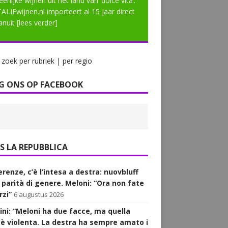
eerlijke wijnen uit het land van ‘dolce vita’.
TALIEwijnen.nl importeert al 15 jaar direct
anuit
[lees verder]
zoek per rubriek | per regio
G ONS OP FACEBOOK
LA REPUBBLICA
renze, c’è l’intesa a destra: nuovbluff
a parità di genere. Meloni: “Ora non fate
rzi”
6 augustus 2026
ini: “Meloni ha due facce, ma quella
 è violenta. La destra ha sempre amato i