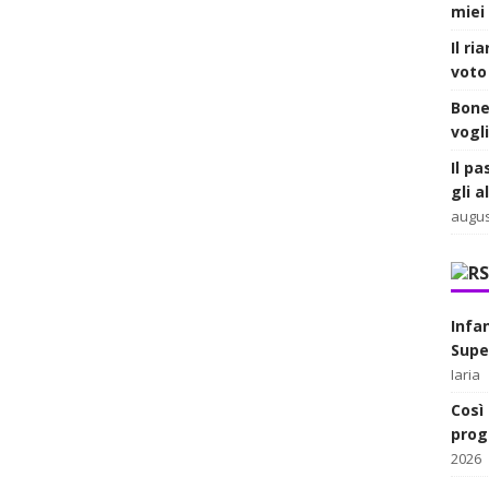
miei 
Il ri
voto 
Bone
vogl
Il pa
gli 
augus
Infa
Supe
Iaria
Così 
prog
2026