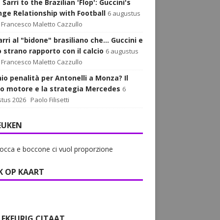
Sarri to the Brazilian 'Flop': Guccini's
nge Relationship with Football
6 augustus
Francesco Maletto Cazzullo
rri al "bidone" brasiliano che... Guccini e
o strano rapporto con il calcio
6 augustus
Francesco Maletto Cazzullo
hio penalità per Antonelli a Monza? Il
o motore e la strategia Mercedes
6
tus 2026
Paolo Filisetti
EUKEN
occa e boccone ci vuol proporzione
K OP KAART
LEKEURIG CITAAT