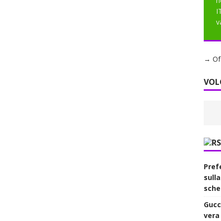
h
I
v
→ Of 
VOL
Prefe
sull
sche
Gucc
vera