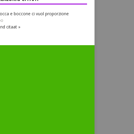
occa e boccone ci vuol proporzione
bo
nd citaat »