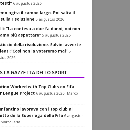
testi”
6 augustus 2026
armo agita il campo largo. Poi salta il
sulla risoluzione
5 augustus 2026
lli: “La contesa a due fa danni, noi non
iamo più aspettare”
5 augustus 2026
sticcio della risoluzione. Salvini avverte
alleati:“Così non la voteremo mai”
5
tus 2026
LA GAZZETTA DELLO SPORT
ntino Worked with Top Clubs on Fifa
r League Project
6 augustus 2026
Marco
Infantino lavorava con i top club al
etto della Superlega della Fifa
6 augustus
Marco Iaria