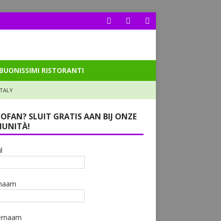
BUONISSIMI RISTORANTI
ITALY
LOFAN? SLUIT GRATIS AAN BIJ ONZE
UNITÀ!
l
naam
ernaam