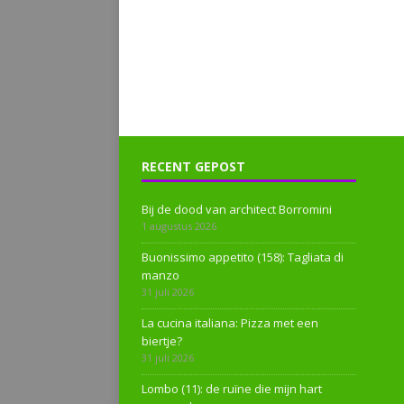
RECENT GEPOST
Bij de dood van architect Borromini
1 augustus 2026
Buonissimo appetito (158): Tagliata di
manzo
31 juli 2026
La cucina italiana: Pizza met een
biertje?
31 juli 2026
Lombo (11): de ruïne die mijn hart