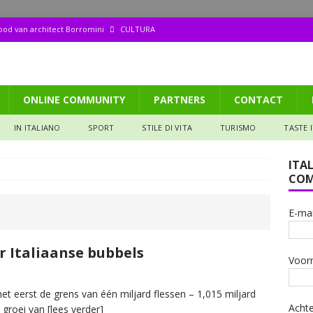
dood van architect Borromini
CULTURA
ppetito (158): Tagliata di manzo
GASTRONOMIA
aliana: Pizza met een biertje?
GASTRONOMIA
ONLINE COMMUNITY
PARTNERS
CONTACT
de ruïne die mijn hart veroverde
IN DE SPOTS
 het Valtellina (106): De Donna selvatica en de Steen van vruchtbaarheid
IN ITALIANO
SPORT
STILE DI VITA
TURISMO
TASTE 
ITA
COM
E-mai
r Italiaanse bubbels
Voor
het eerst de grens van één miljard flessen – 1,015 miljard
Acht
n groei van
[lees verder]