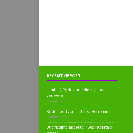
RECENT GEPOST
Lombo (12): de ruïne die mijn hart
veroverde
7 augustus 2026
Bij de dood van architect Borromini
1 augustus 2026
Buonissimo appetito (158): Tagliata di
manzo