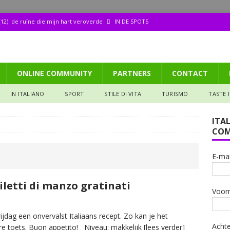
12): de ruïne die mijn hart veroverde
IN DE SPOTS
dood van architect Borromini
CULTURA
ppetito (158): Tagliata di manzo
GASTRONOMIA
ONLINE COMMUNITY
PARTNERS
CONTACT
aliana: Pizza met een biertje?
GASTRONOMIA
de ruïne die mijn hart veroverde
IN DE SPOTS
IN ITALIANO
SPORT
STILE DI VITA
TURISMO
TASTE 
ITA
COM
E-mai
iletti di manzo gratinati
Voor
jdag een onvervalst Italiaans recept. Zo kan je het
Acht
re toets. Buon appetito! Niveau: makkelijk
[lees verder]