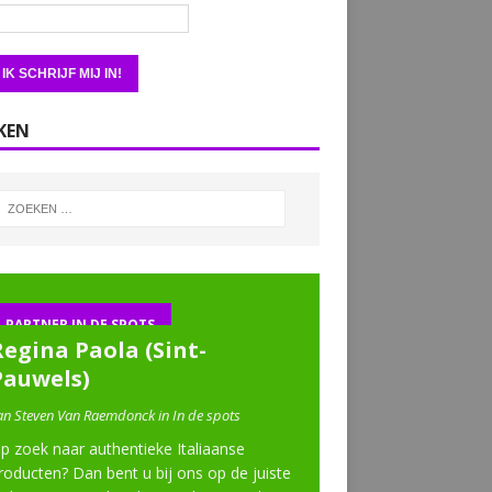
KEN
PARTNER IN DE SPOTS
Regina Paola (Sint-
Pauwels)
an Steven Van Raemdonck in In de spots
p zoek naar authentieke Italiaanse
roducten? Dan bent u bij ons op de juiste