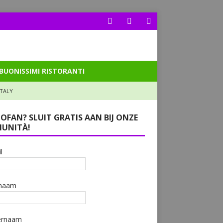
BUONISSIMI RISTORANTI
ITALY
LOFAN? SLUIT GRATIS AAN BIJ ONZE
UNITÀ!
l
naam
ernaam