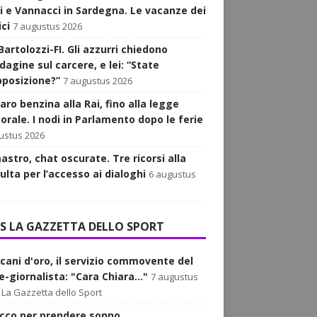
i e Vannacci in Sardegna. Le vacanze dei
ici
7 augustus 2026
Bartolozzi-FI. Gli azzurri chiedono
dagine sul carcere, e lei: “State
opposizione?”
7 augustus 2026
aro benzina alla Rai, fino alla legge
orale. I nodi in Parlamento dopo le ferie
ustus 2026
astro, chat oscurate. Tre ricorsi alla
ulta per l’accesso ai dialoghi
6 augustus
LA GAZZETTA DELLO SPORT
acani d'oro, il servizio commovente del
-giornalista: "Cara Chiara..."
7 augustus
La Gazzetta dello Sport
rucco per prendere sonno