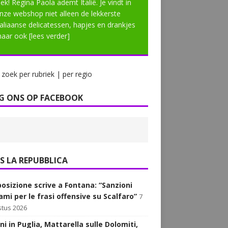
lek! Regina Paola ademt Italië. Je vindt in
nze webshop niet alleen de lekkerste
taliaanse delicatessen, hapjes en drankjes
aar ook
[lees verder]
zoek per rubriek | per regio
G ONS OP FACEBOOK
LA REPUBBLICA
posizione scrive a Fontana: “Sanzioni
ami per le frasi offensive su Scalfaro”
7
tus 2026
i in Puglia, Mattarella sulle Dolomiti,