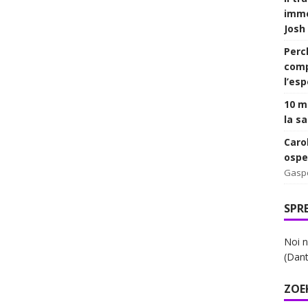
imme
Josh
Perc
comp
l’es
10 mi
la sa
Caro
ospe
Gasp
SPR
Noi n
(Dant
ZOE