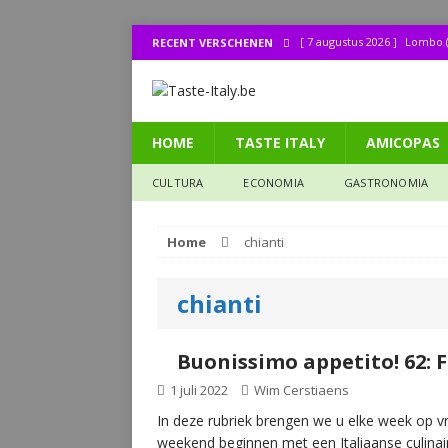
[ 7 augustus 2026 ]
Lombo (
RECENT VERSCHENEN
[ 1 augustus 2026 ]
Bij de 
[ 31 juli 2026 ]
Buonissimo a
HOME
TASTE ITALY
AMICOPAS
[ 31 juli 2026 ]
La cucina it
[ 30 juli 2026 ]
Lombo (11): 
CULTURA
ECONOMIA
GASTRONOMIA
Home
chianti
chianti
Buonissimo appetito! 62: F
1 juli 2022
Wim Cerstiaens
In deze rubriek brengen we u elke week op vri
weekend beginnen met een Italiaanse culinai