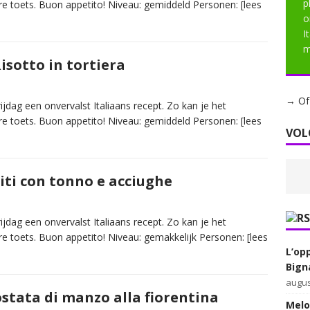
p
re toets. Buon appetito! Niveau: gemiddeld Personen:
[lees
o
I
m
isotto in tortiera
→ Of 
jdag een onvervalst Italiaans recept. Zo kan je het
re toets. Buon appetito! Niveau: gemiddeld Personen:
[lees
VOL
iti con tonno e acciughe
jdag een onvervalst Italiaans recept. Zo kan je het
re toets. Buon appetito! Niveau: gemakkelijk Personen:
[lees
L’op
Bign
augus
ostata di manzo alla fiorentina
Melon