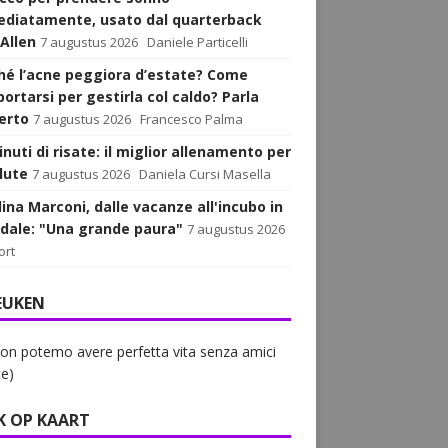
diatamente, usato dal quarterback
 Allen
7 augustus 2026
Daniele Particelli
hé l’acne peggiora d’estate? Come
ortarsi per gestirla col caldo? Parla
perto
7 augustus 2026
Francesco Palma
nuti di risate: il miglior allenamento per
lute
7 augustus 2026
Daniela Cursi Masella
lina Marconi, dalle vacanze all'incubo in
dale: "Una grande paura"
7 augustus 2026
ort
EUKEN
on potemo avere perfetta vita senza amici
e)
K OP KAART