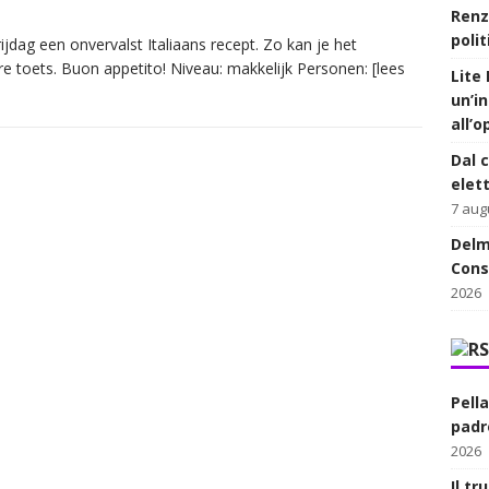
Renz
polit
jdag een onvervalst Italiaans recept. Zo kan je het
re toets. Buon appetito! Niveau: makkelijk Personen:
[lees
Lite 
un’in
all’
Dal c
elett
7 aug
Delm
Cons
2026
Pell
padre
2026
Il t