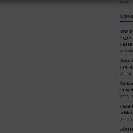
2026
Una n
lager,
l'esta
Massim
Auto 
lite: 
Gaspo
Paltr
in pa
2026
Feder
a Matr
2026
Aless