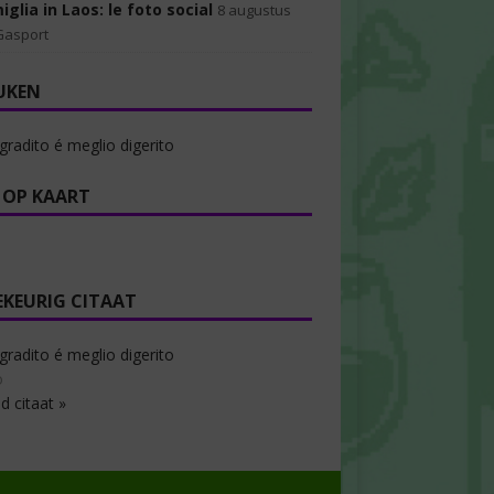
iglia in Laos: le foto social
8 augustus
Gasport
UKEN
 gradito é meglio digerito
 OP KAART
EKEURIG CITAAT
 gradito é meglio digerito
o
d citaat »