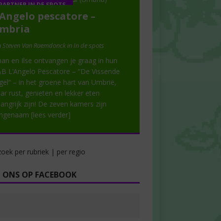
PARTNER IN DE SPOTS
’Angelo pescatore –
mbria
 Steven Van Raemdonck in In de spots
han en Ilse ontvangen je graag in hun
B L’Angelo Pescatore – “De Vissende
gel“ – in het groene hart van Umbrië,
ar rust, genieten en lekker eten
langrijk zijn! De zeven kamers zijn
angenaam
[lees verder]
oek per rubriek | per regio
 ONS OP FACEBOOK