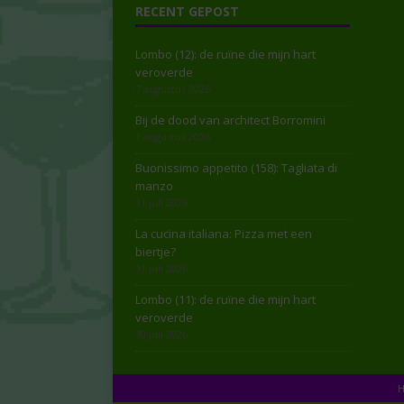
RECENT GEPOST
Lombo (12): de ruïne die mijn hart
veroverde
7 augustus 2026
Bij de dood van architect Borromini
1 augustus 2026
Buonissimo appetito (158): Tagliata di
manzo
31 juli 2026
La cucina italiana: Pizza met een
biertje?
31 juli 2026
Lombo (11): de ruïne die mijn hart
veroverde
30 juli 2026