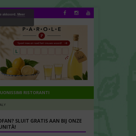
ee akkoord.
Meer
UONISSIMI RISTORANTI
TALY
OFAN? SLUIT GRATIS AAN BIJ ONZE
NITÀ!