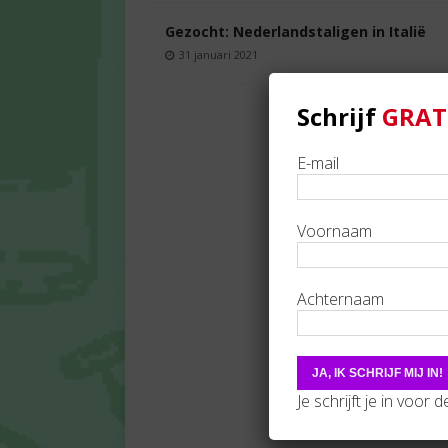
Gezocht: Nederlandstaligen in Italië
31 januari 2021
Schrijf
GRAT
E-mail
Voornaam
Achternaam
Je schrijft je in voor 