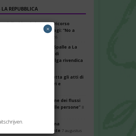
LA REPUBBLICA
a, i dissidenti vincono il ricorso
×
lezione del presidente. Magi: “No a
 congresso”
8 augustus 2026
elle, FdI accusa la Cgil: “Spalle a La
 mentre leggeva il testo di
rella”. Ma il sindacato belga rivendica
otesta
8 augustus 2026
 Boccia: “Governo trasmetta gli atti di
n si ripetano i casi Almasri e
stro”
8 augustus 2026
elle, Mattarella: “Gestione dei flussi
ori rispetti la dignità delle persone”
8
us 2026
itschrijven.
, faro della procura di Roma
esposto presentato da Conte
7 augustus