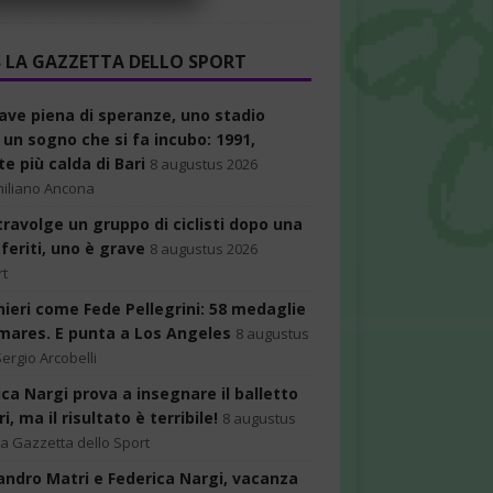
LA GAZZETTA DELLO SPORT
ave piena di speranze, uno stadio
 un sogno che si fa incubo: 1991,
te più calda di Bari
8 augustus 2026
iliano Ancona
travolge un gruppo di ciclisti dopo una
4 feriti, uno è grave
8 augustus 2026
rt
inieri come Fede Pellegrini: 58 medaglie
lmares. E punta a Los Angeles
8 augustus
Sergio Arcobelli
ica Nargi prova a insegnare il balletto
i, ma il risultato è terribile!
8 augustus
La Gazzetta dello Sport
andro Matri e Federica Nargi, vacanza