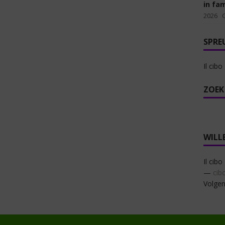
in fam
2026
SPRE
Il cibo
ZOEK
WILL
Il cibo
—
cib
Volgen