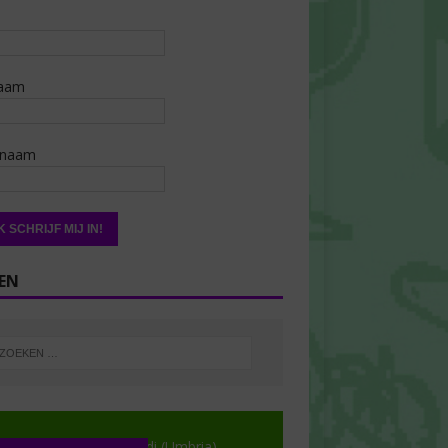
aam
rnaam
EN