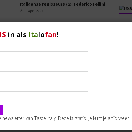
Italiaanse regisseurs (2): Federico Fellini
11 april 2023
+Europ
sull’e
IS
in als
Ita
lo
fan
!
nuovo
Marcin
Russa
Matta
la pr
Covid,
Jc, no
Delma
Marcin
migrat
august
de newsletter van Taste Italy. Deze is gratis. Je kunt je altijd weer u
Covid
sull’