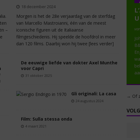
18 december 2024
L
lia.
Morgen is het de 28e verjaardag van de sterfdag
U
hten
van Marcello Mastroianni, één van de meest
van
ën –
iconische figuren uit de Italiaanse
ne
filmgeschiedenis. Hij speelde de hoofdrol in meer
Jo
dan 120 films. Daarbij won hij twee
[lees verder]
B&
En
wa
De eeuwige liefde van dokter Axel Munthe
be
n
voor Capri
a
ë
31 oktober 2025
1
Gli originali: La casa
→ Of z
24 augustus 2024
VOLG
Film: Sulla stessa onda
4 maart 2021