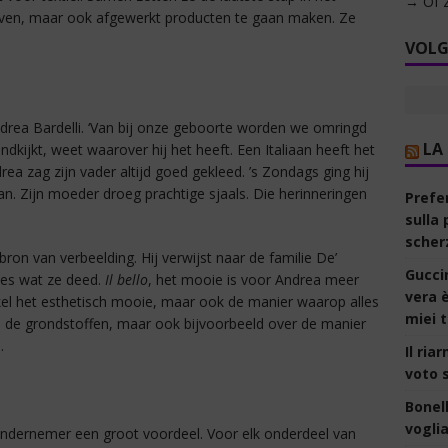
→ Of z
weven, maar ook afgewerkt producten te gaan maken. Ze
VOLG
drea Bardelli. ‘Van bij onze geboorte worden we omringd
LA
ndkijkt, weet waarover hij het heeft. Een Italiaan heeft het
rea zag zijn vader altijd goed gekleed. ’s Zondags ging hij
an. Zijn moeder droeg prachtige sjaals. Die herinneringen
Prefer
sulla 
scher
on van verbeelding. Hij verwijst naar de familie De’
Gucci
lles wat ze deed.
Il bello
, het mooie is voor Andrea meer
vera 
nkel het esthetisch mooie, maar ook de manier waarop alles
miei t
n de grondstoffen, maar ook bijvoorbeeld over de manier
.
Il ria
voto s
Bonell
vogli
 ondernemer een groot voordeel. Voor elk onderdeel van