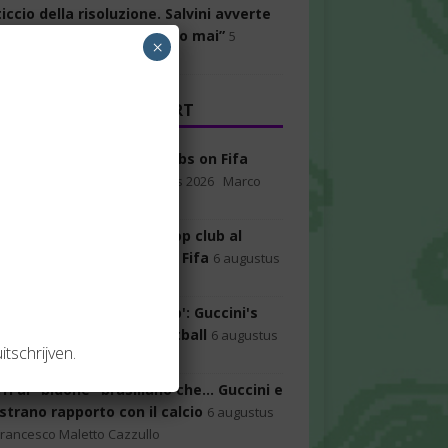
ticcio della risoluzione. Salvini avverte
leati:“Così non la voteremo mai”
5
×
us 2026
 GAZZETTA DELLO SPORT
tino Worked with Top Clubs on Fifa
 League Project
6 augustus 2026
Marco
nfantino lavorava con i top club al
tto della Superlega della Fifa
6 augustus
Marco Iaria
arri to the Brazilian 'Flop': Guccini's
ge Relationship with Football
6 augustus
itschrijven.
Francesco Maletto Cazzullo
ri al "bidone" brasiliano che... Guccini e
 strano rapporto con il calcio
6 augustus
Francesco Maletto Cazzullo