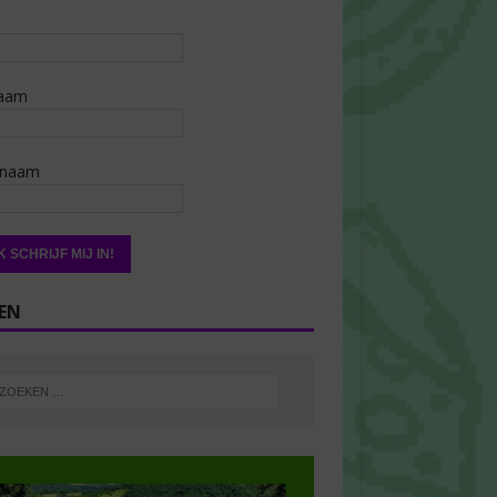
aam
rnaam
EN