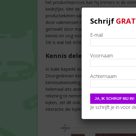
het productieproces kan hij immers in de onm
bedrijfjes. Met de hulp van die onderaannemer
productieketen van a tot z opzetten. Bovendie
Schrijf
GRAT
door vakmensen met veel ervaring. Typisch It
gemaakt door manuele tussenstappen. Elk pro
E-mail
kennis en oog voor design. Het resultaat is a
Dit is wat het échte
Made in Italy
volgens Andr
Kennis delen
Voornaam
In Italië beperkt iedereen zich tot zijn eigen s
Achternaam
Doorgedreven kennis en jarenlange ervaring z
kennisuitwisseling tussen alle betrokkenen. D
helemaal iets anders dan een eigen fabriek op
rekening te nemen. Naast de economische en
kijken, zet dit ook een rem op de interactie t
Je schrijft je in voor 
interactie die bijdraagt tot de creativiteit.