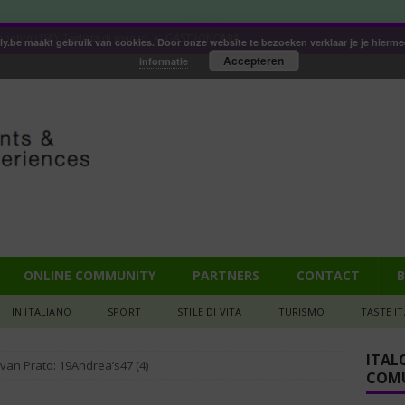
petito (158): Tagliata di manzo
GASTRONOMIA
aly.be maakt gebruik van cookies. Door onze website te bezoeken verklaar je je hierm
Accepteren
informatie
iana: Pizza met een biertje?
GASTRONOMIA
e ruïne die mijn hart veroverde
IN DE SPOTS
het Valtellina (106): De Donna selvatica en de Steen van vruchtbaarheid
ood van architect Borromini
CULTURA
ONLINE COMMUNITY
PARTNERS
CONTACT
B
IN ITALIANO
SPORT
STILE DI VITA
TURISMO
TASTE I
ITAL
 van Prato: 19Andrea’s47 (4)
COMU