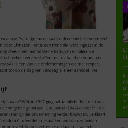
 Toscaanse Prato tijdens de laatste decennia het merendeel
n door Chinezen. Het is een trend die werd ingezet in de
L
nog steeds een aantal kleine bedrijven in Italiaanse
U
eftechnieken, verven stoffen met de hand en houden de
drea’s47 is een van die ondernemingen die met respect
van
acht tot op de dag van vandaag alle eer aandoet. We
Jo
B&
ijf
En
wa
be
ijfsnaam? Wel, in 1947 ging het familiebedrijf, dat toen
a
e volgende generatie. Dat jaartal (1947) en het feit dat
ren later op die onderneming verder bouwden, verklaart
n Andrea Cini leerden mekaar kennen toen ze beiden
 voor textiel. Samen zetten ze de laatste stap in het