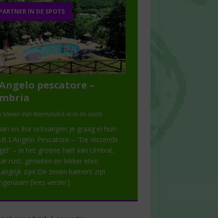
PARTNER IN DE SPOTS
’Angelo pescatore –
mbria
 Steven Van Raemdonck in In de spots
han en Ilse ontvangen je graag in hun
B L’Angelo Pescatore – “De Vissende
gel“ – in het groene hart van Umbrië,
ar rust, genieten en lekker eten
langrijk zijn! De zeven kamers zijn
angenaam
[lees verder]