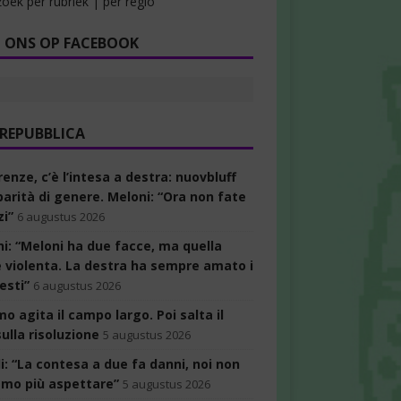
oek per rubriek | per regio
 ONS OP FACEBOOK
 REPUBBLICA
enze, c’è l’intesa a destra: nuovbluff
parità di genere. Meloni: “Ora non fate
zi”
6 augustus 2026
ni: “Meloni ha due facce, ma quella
è violenta. La destra ha sempre amato i
esti”
6 augustus 2026
rmo agita il campo largo. Poi salta il
ulla risoluzione
5 augustus 2026
i: “La contesa a due fa danni, noi non
amo più aspettare”
5 augustus 2026