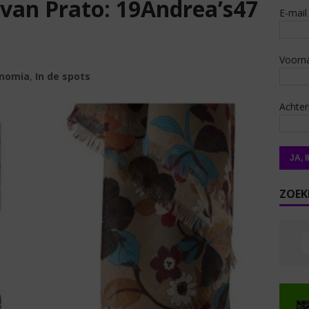
 van Prato: 19Andrea’s47
E-mail
Voorn
nomia
,
In de spots
Achte
ZOEK