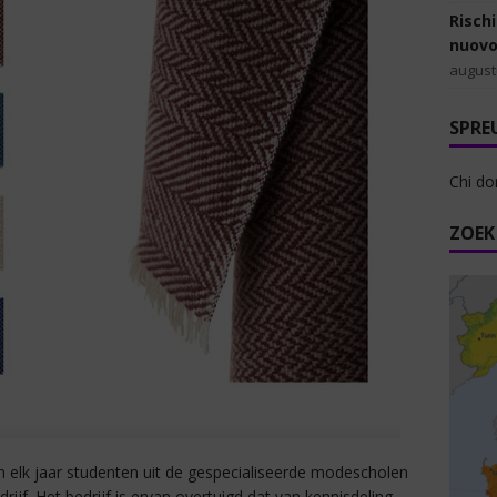
Rischi
nuovo
august
SPRE
Chi do
ZOEK
 elk jaar studenten uit de gespecialiseerde modescholen
rijf. Het bedrijf is ervan overtuigd dat van kennisdeling