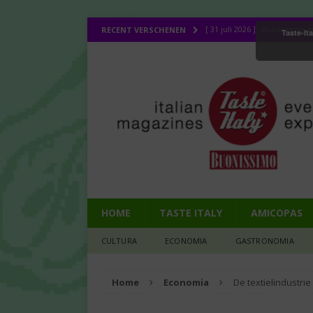
[ 31 juli 2026 ]
Buonissimo ap
RECENT VERSCHENEN
Taste-It
[ 31 juli 2026 ]
La cucina ital
[ 30 juli 2026 ]
Lombo (11): d
[ 27 juli 2026 ]
Legendes uit 
CULTURA
[ 1 augustus 2026 ]
Bij de d
HOME
TASTE ITALY
AMICOPAS
CULTURA
ECONOMIA
GASTRONOMIA
Home
Economia
De textielindustrie