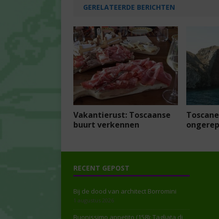
GERELATEERDE BERICHTEN
Vakantierust: Toscaanse
Toscane
buurt verkennen
ongerep
RECENT GEPOST
Bij de dood van architect Borromini
1 augustus 2026
Buonissimo appetito (158): Tagliata di