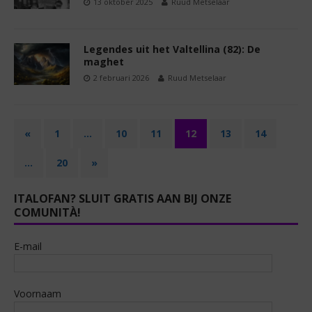
13 oktober 2025
Ruud Metselaar
Legendes uit het Valtellina (82): De
maghet
2 februari 2026
Ruud Metselaar
«
1
…
10
11
12
13
14
…
20
»
ITALOFAN? SLUIT GRATIS AAN BIJ ONZE
COMUNITÀ!
E-mail
Voornaam