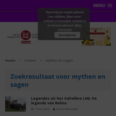
MENU
Taste-Italy.be maakt gebruik
van cookies. Door onze
website te bezoeken verklaar je
je hiermee akkoord.
Meer
informatie
Accepteren
Home
Zoeken
mythen en sagen
Zoekresultaat voor mythen en
sagen
Legendes uit het Valtellina (44): De
legende van Belina
7 mei 2025
Ruud Metselaar