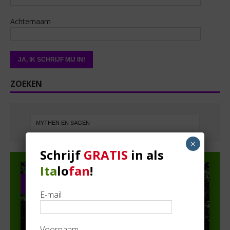
Achternaam
ZOEKEN
×
Schrijf
GRATIS
in als
Ita
lo
fan
!
PARTNER IN DE SPOTS
E-mail
Voornaam