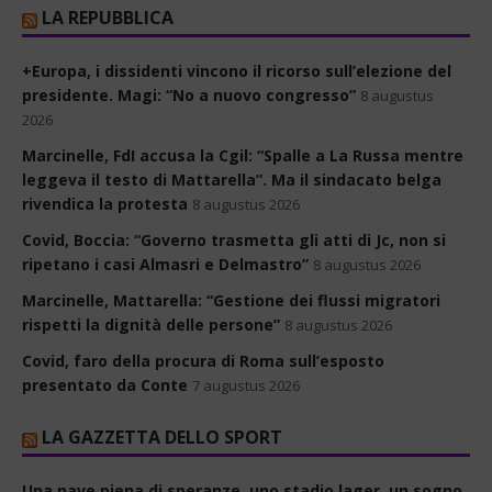
LA REPUBBLICA
+Europa, i dissidenti vincono il ricorso sull’elezione del
presidente. Magi: “No a nuovo congresso”
8 augustus
2026
Marcinelle, FdI accusa la Cgil: “Spalle a La Russa mentre
leggeva il testo di Mattarella”. Ma il sindacato belga
rivendica la protesta
8 augustus 2026
Covid, Boccia: “Governo trasmetta gli atti di Jc, non si
ripetano i casi Almasri e Delmastro”
8 augustus 2026
Marcinelle, Mattarella: “Gestione dei flussi migratori
rispetti la dignità delle persone”
8 augustus 2026
Covid, faro della procura di Roma sull’esposto
presentato da Conte
7 augustus 2026
LA GAZZETTA DELLO SPORT
Una nave piena di speranze, uno stadio lager, un sogno