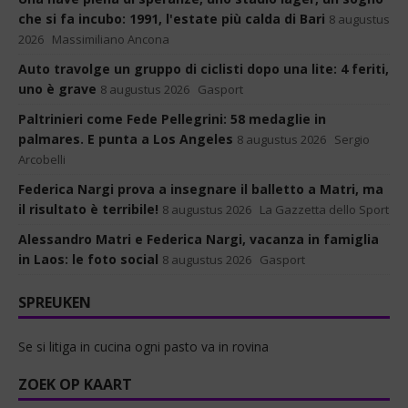
che si fa incubo: 1991, l'estate più calda di Bari
8 augustus
2026
Massimiliano Ancona
Auto travolge un gruppo di ciclisti dopo una lite: 4 feriti,
uno è grave
8 augustus 2026
Gasport
Paltrinieri come Fede Pellegrini: 58 medaglie in
palmares. E punta a Los Angeles
8 augustus 2026
Sergio
Arcobelli
Federica Nargi prova a insegnare il balletto a Matri, ma
il risultato è terribile!
8 augustus 2026
La Gazzetta dello Sport
Alessandro Matri e Federica Nargi, vacanza in famiglia
in Laos: le foto social
8 augustus 2026
Gasport
SPREUKEN
Se si litiga in cucina ogni pasto va in rovina
ZOEK OP KAART