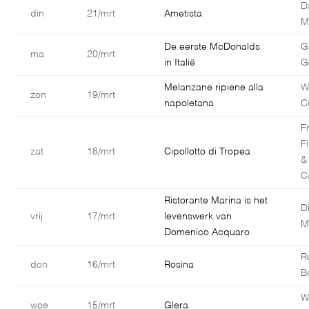
D
din
21/mrt
Ametista
Ma
De eerste McDonalds
G
ma
20/mrt
in Italië
G
Melanzane ripiene alla
W
zon
19/mrt
napoletana
C
F
F
zat
18/mrt
Cipollotto di Tropea
&
C
Ristorante Marina is het
D
vrij
17/mrt
levenswerk van
M
Domenico Acquaro
R
don
16/mrt
Rosina
B
W
woe
15/mrt
Glera