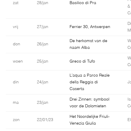
zat
28/jan
Basilico di Pra
&
C
D
vrij
27/jan
Ferrier 30, Antwerpen
M
De herkomst van de
W
don
26/jan
naam Alba
C
W
woen
25/jan
Greco di Tufo
C
L’aqua a Parco Reale
din
24/jan
della Reggia di
J
Caserta
Drei Zinnen: symbool
I
ma
23/jan
voor de Dolomieten
C
Het Noordelijke Friuli-
zon
22/01/23
E
Venezia Giulia