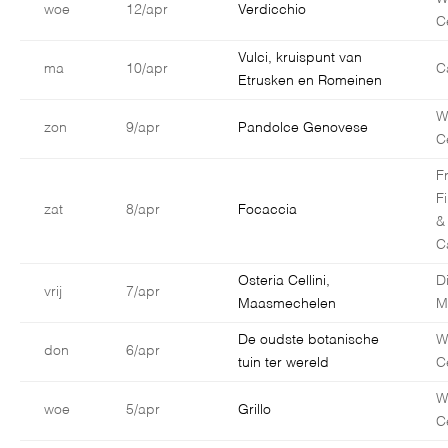
woe
12/apr
Verdicchio
C
Vulci, kruispunt van
ma
10/apr
C
Etrusken en Romeinen
W
zon
9/apr
Pandolce Genovese
C
F
F
zat
8/apr
Focaccia
&
C
Osteria Cellini,
D
vrij
7/apr
Maasmechelen
M
De oudste botanische
W
don
6/apr
tuin ter wereld
C
W
woe
5/apr
Grillo
C