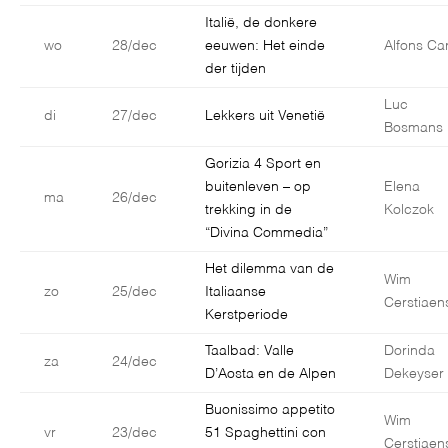
Italië, de donkere
wo
28/dec
eeuwen: Het einde
Alfons Car
der tijden
Luc
di
27/dec
Lekkers uit Venetië
Bosmans
Gorizia 4 Sport en
buitenleven – op
Elena
ma
26/dec
trekking in de
Kolczok
“Divina Commedia”
Het dilemma van de
Wim
zo
25/dec
Italiaanse
Cerstiaen
Kerstperiode
Taalbad: Valle
Dorinda
za
24/dec
D’Aosta en de Alpen
Dekeyser
Buonissimo appetito
Wim
vr
23/dec
51 Spaghettini con
Cerstiaen