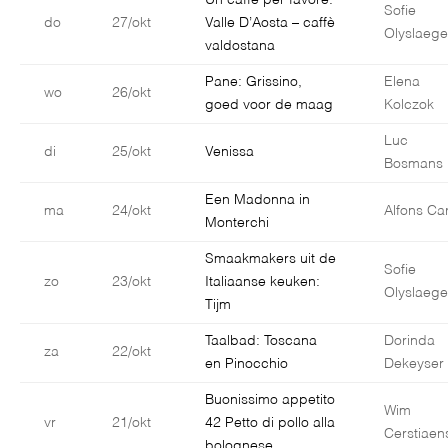
Un caffè per favore:
Sofie
do
27/okt
Valle D’Aosta – caffè
Olyslaege
valdostana
Pane: Grissino,
Elena
wo
26/okt
goed voor de maag
Kolczok
Luc
di
25/okt
Venissa
Bosmans
Een Madonna in
ma
24/okt
Alfons Car
Monterchi
Smaakmakers uit de
Sofie
zo
23/okt
Italiaanse keuken:
Olyslaege
Tijm
Taalbad: Toscana
Dorinda
za
22/okt
en Pinocchio
Dekeyser
Buonissimo appetito
Wim
vr
21/okt
42 Petto di pollo alla
Cerstiaen
bolognese