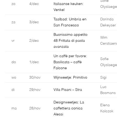
Sofie
zo
4/dec
Italiaanse keuken:
Olyslaege
Venkel
Taalbad: Umbria en
Dorinda
za
3/dec
San Francesco
Dekeyser
Buonissimo appetito
Wim
vr
2/dec
48 Frittata di pasta
Cerstiaen
avanzata
Un caffè per favore:
Sofie
do
1/dec
Basilicata – caffè
Olyslaege
Falcone
wo
30/nov
Wijnweetje: Primitivo
Sigi
Luc
di
29/nov
Villa Pisani – Stra
Bosmans
Designweetjes: La
Elena
ma
28/nov
caffettiera conica
Kolczok
Alessi