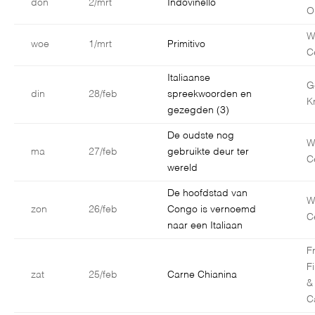
don
2/mrt
Indovinello
O
W
woe
1/mrt
Primitivo
C
Italiaanse
G
din
28/feb
spreekwoorden en
K
gezegden (3)
De oudste nog
W
ma
27/feb
gebruikte deur ter
C
wereld
De hoofdstad van
W
zon
26/feb
Congo is vernoemd
C
naar een Italiaan
F
F
zat
25/feb
Carne Chianina
&
C