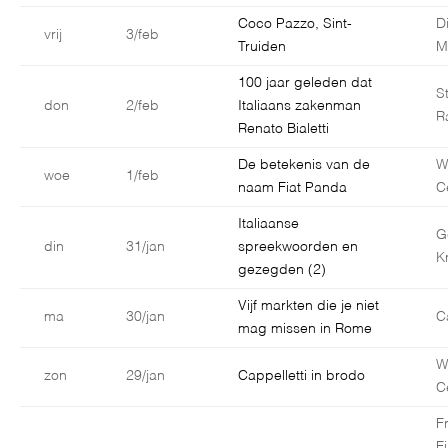
Coco Pazzo, Sint-
D
vrij
3/feb
Truiden
M
100 jaar geleden dat
S
don
2/feb
Italiaans zakenman
R
Renato Bialetti
De betekenis van de
W
woe
1/feb
naam Fiat Panda
C
Italiaanse
G
din
31/jan
spreekwoorden en
K
gezegden (2)
Vijf markten die je niet
ma
30/jan
C
mag missen in Rome
W
zon
29/jan
Cappelletti in brodo
C
F
F