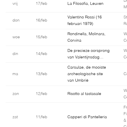
D
vrij
17/feb
La Filosofia, Leuven
M
Valentino Rossi (16
S
don
16/feb
februari 1979)
R
Rondinella, Molinara,
W
woe
15/feb
Corvina
C
De precieze oorsprong
W
din
14/feb
van Valentijnsdag…
C
Carsulae, de mooiste
ma
13/feb
archeologische site
C
van Umbrië
W
zon
12/feb
Risotto al tastasale
C
F
F
zat
11/feb
Capperi di Pantelleria
&