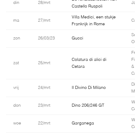
din
28/mrt
J
Castello Ruspoli
Villa Medici, een stukje
ma
27/mrt
C
Frankrijk in Rome
S
zon
26/03/23
Gucci
O
F
Colatura di alici di
F
zat
25/mrt
Cetara
&
C
D
vrij
24/mrt
Il Divino Di Milano
M
W
don
23/mrt
Dino 206/246 GT
C
W
woe
22/mrt
Garganega
C