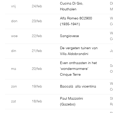
Cucina Di Gio,
D
vrij
24/feb
Houthalen
M
Alfa Romeo 8C2900
W
don
23/feb
(1935-1941)
C
W
woe
22/feb
Sangiovese
C
De vergeten tuinen van
din
21/feb
J
Villa Aldobrandini
Even onthaasten in het
S
ma
20/feb
‘wondermarmere’
O
Cinque Terre
W
zon
19/feb
Baccalà alla vicentina
C
Paul Mazzolini
S
zat
18/feb
(Gazebo)
R