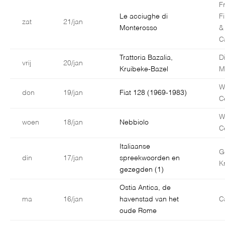
F
Le acciughe di
F
zat
21/jan
Monterosso
&
C
Trattoria Bazalia,
D
vrij
20/jan
Kruibeke-Bazel
M
W
don
19/jan
Fiat 128 (1969-1983)
C
W
woen
18/jan
Nebbiolo
C
Italiaanse
G
din
17/jan
spreekwoorden en
K
gezegden (1)
Ostia Antica, de
ma
16/jan
havenstad van het
C
oude Rome