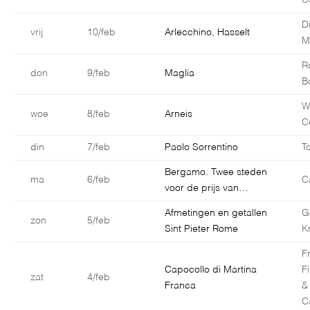
C
D
vrij
10/feb
Arlecchino, Hasselt
M
R
don
9/feb
Maglia
B
W
woe
8/feb
Arneis
C
din
7/feb
Paolo Sorrentino
T
Bergamo. Twee steden
ma
6/feb
C
voor de prijs van…
Afmetingen en getallen
G
zon
5/feb
Sint Pieter Rome
K
F
Capocollo di Martina
F
zat
4/feb
Franca
&
C