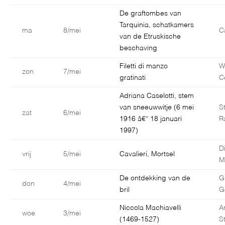
De graftombes van
Tarquinia, schatkamers
ma
8/mei
C
van de Etruskische
beschaving
Filetti di manzo
W
zon
7/mei
gratinati
C
Adriana Caselotti, stem
van sneeuwwitje (6 mei
S
zat
6/mei
1916 â€“ 18 januari
R
1997)
D
vrij
5/mei
Cavalieri, Mortsel
M
De ontdekking van de
G
don
4/mei
bril
G
Niccola Machiavelli
A
woe
3/mei
(1469-1527)
S