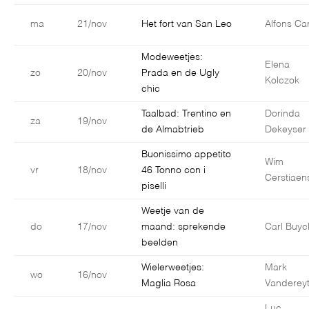
ma
21/nov
Het fort van San Leo
Alfons Car
Modeweetjes:
Elena
zo
20/nov
Prada en de Ugly
Kolczok
chic
Taalbad: Trentino en
Dorinda
za
19/nov
de Almabtrieb
Dekeyser
Buonissimo appetito
Wim
vr
18/nov
46 Tonno con i
Cerstiaen
piselli
Weetje van de
do
17/nov
maand: sprekende
Carl Buyc
beelden
Wielerweetjes:
Mark
wo
16/nov
Maglia Rosa
Vanderey
Luc