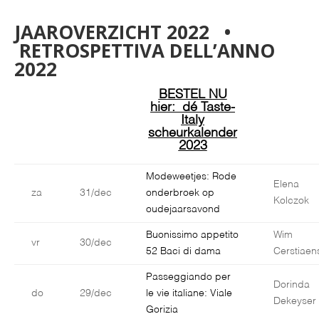
JAAROVERZICHT 2022 •
RETROSPETTIVA DELL’ANNO
2022
BESTEL NU
hier: dé Taste-
Italy
scheurkalender
2023
Modeweetjes: Rode
Elena
za
31/dec
onderbroek op
Kolczok
oudejaarsavond
Buonissimo appetito
Wim
vr
30/dec
52 Baci di dama
Cerstiaen
Passeggiando per
Dorinda
do
29/dec
le vie italiane: Viale
Dekeyser
Gorizia