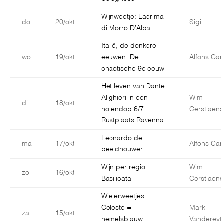
Wijnweetje: Lacrima
do
20/okt
Sigi
di Morro D’Alba
Italië, de donkere
wo
19/okt
eeuwen: De
Alfons Car
chaotische 9e eeuw
Het leven van Dante
Alighieri in een
Wim
di
18/okt
notendop 6/7:
Cerstiaen
Rustplaats Ravenna
Leonardo de
ma
17/okt
Alfons Car
beeldhouwer
Wijn per regio:
Wim
zo
16/okt
Basilicata
Cerstiaen
Wielerweetjes:
Celeste =
Mark
za
15/okt
hemelsblauw =
Vanderey