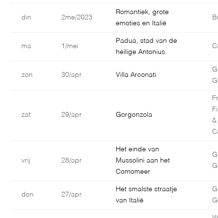
Romantiek, grote
din
2me/2023
B
emoties en Italië
Padua, stad van de
ma
1/mei
C
heilige Antonius.
G
zon
30/apr
Villa Arconati
G
F
F
zat
29/apr
Gorgonzola
&
C
Het einde van
G
vrij
28/apr
Mussolini aan het
G
Comomeer
Het smalste straatje
G
don
27/apr
van Italië
G