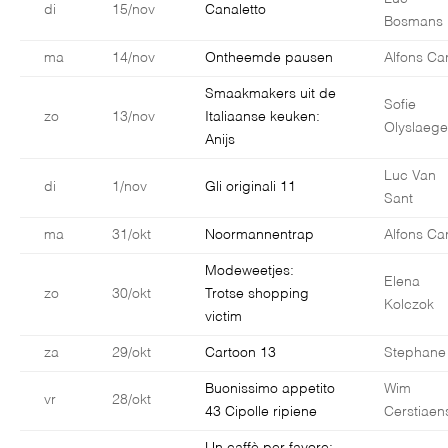
di
15/nov
Canaletto
Bosmans
ma
14/nov
Ontheemde pausen
Alfons Car
Smaakmakers uit de
Sofie
zo
13/nov
Italiaanse keuken:
Olyslaege
Anijs
Luc Van
di
1/nov
Gli originali 11
Sant
ma
31/okt
Noormannentrap
Alfons Car
Modeweetjes:
Elena
zo
30/okt
Trotse shopping
Kolczok
victim
za
29/okt
Cartoon 13
Stephane
Buonissimo appetito
Wim
vr
28/okt
43 Cipolle ripiene
Cerstiaen