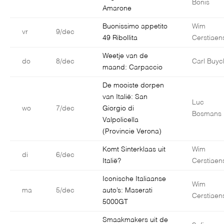
Bonis
Amarone
Buonissimo appetito
Wim
vr
9/dec
49 Ribollita
Cerstiaen
Weetje van de
do
8/dec
Carl Buyc
maand: Carpaccio
De mooiste dorpen
van Italië: San
Luc
wo
7/dec
Giorgio di
Bosmans
Valpolicella
(Provincie Verona)
Komt Sinterklaas uit
Wim
di
6/dec
Italië?
Cerstiaen
Iconische Italiaanse
Wim
ma
5/dec
auto’s: Maserati
Cerstiaen
5000GT
Smaakmakers uit de