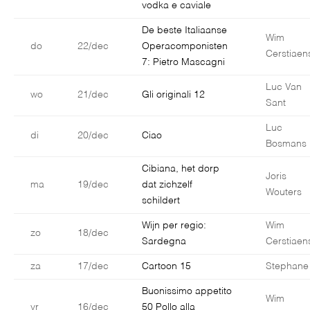
vodka e caviale
De beste Italiaanse
Wim
do
22/dec
Operacomponisten
Cerstiaen
7: Pietro Mascagni
Luc Van
wo
21/dec
Gli originali 12
Sant
Luc
di
20/dec
Ciao
Bosmans
Cibiana, het dorp
Joris
ma
19/dec
dat zichzelf
Wouters
schildert
Wijn per regio:
Wim
zo
18/dec
Sardegna
Cerstiaen
za
17/dec
Cartoon 15
Stephane
Buonissimo appetito
Wim
vr
16/dec
50 Pollo alla