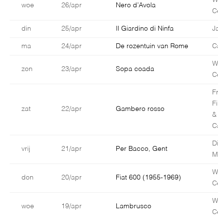
W
woe
26/apr
Nero d’Avola
C
din
25/apr
Il Giardino di Ninfa
J
ma
24/apr
De rozentuin van Rome
C
W
zon
23/apr
Sopa coada
C
F
F
zat
22/apr
Gambero rosso
&
C
D
vrij
21/apr
Per Bacco, Gent
M
W
don
20/apr
Fiat 600 (1955-1969)
C
W
woe
19/apr
Lambrusco
C