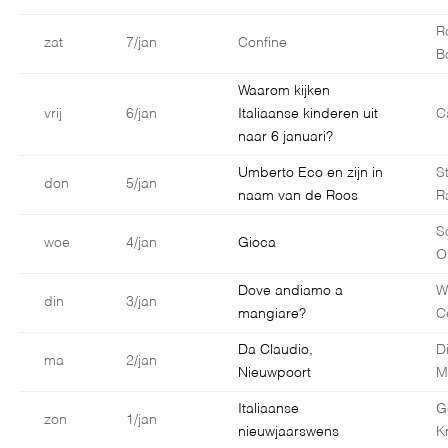
R
zat
7/jan
Confine
B
Waarom kijken
vrij
6/jan
Italiaanse kinderen uit
C
naar 6 januari?
Umberto Eco en zijn in
S
don
5/jan
naam van de Roos
R
S
woe
4/jan
Gioca
O
Dove andiamo a
W
din
3/jan
mangiare?
C
Da Claudio,
D
ma
2/jan
Nieuwpoort
M
Italiaanse
G
zon
1/jan
nieuwjaarswens
K