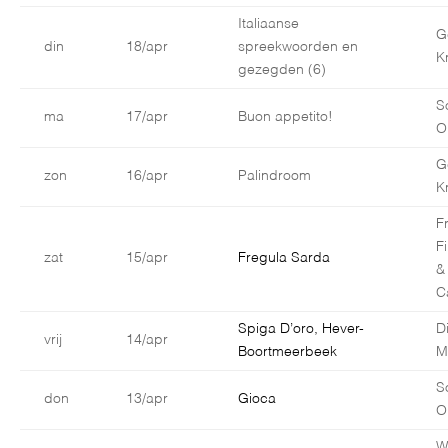
Italiaanse
G
din
18/apr
spreekwoorden en
K
gezegden (6)
S
ma
17/apr
Buon appetito!
O
G
zon
16/apr
Palindroom
K
F
F
zat
15/apr
Fregula Sarda
&
C
Spiga D’oro, Hever-
D
vrij
14/apr
Boortmeerbeek
M
S
don
13/apr
Gioca
O
W