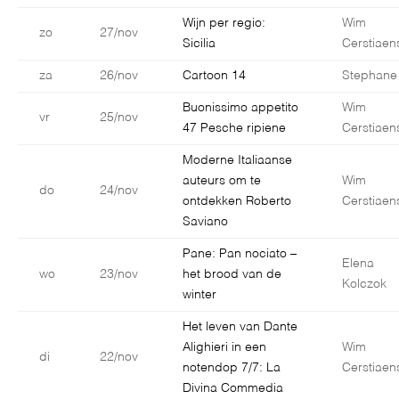
Wijn per regio:
Wim
zo
27/nov
Sicilia
Cerstiaen
za
26/nov
Cartoon 14
Stephane
Buonissimo appetito
Wim
vr
25/nov
47 Pesche ripiene
Cerstiaen
Moderne Italiaanse
auteurs om te
Wim
do
24/nov
ontdekken Roberto
Cerstiaen
Saviano
Pane: Pan nociato –
Elena
wo
23/nov
het brood van de
Kolczok
winter
Het leven van Dante
Alighieri in een
Wim
di
22/nov
notendop 7/7: La
Cerstiaen
Divina Commedia