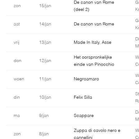
De canon van Rome
G
zon
15/jan
(deel 2)
K
G
aat
14/jan
De canon van Rome
K
D
vrij
13/jan
Made In Italy, Asse
M
Het oorspronkelijke
W
don
12/jan
einde van Pinocchio
C
W
woen
11/jan
Negroamaro
C
S
din
10/jan
Felix Silla
R
D
ma
9/jan
Scappare
Ma
Zuppa di cavolo nero e
W
zon
8/jan
cannellini
C