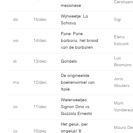
Cerstiaen
messinese
Wijnweetje: La
do
15/dec
Sigi
Schiava
Pane: Pane
Elena
wo
14/dec
barbaria, het brood
Kolczok
van de barbaren
Luc
di
13/dec
Gondels
Bosmans
De origineelste
Joris
ma
12/dec
boekenwinkel van
Wouters
Italië
Wielerweetjes:
Mark
zo
11/dec
Signori Dino vs
Vanderey
Gazzola Ernesto
Het geluk, per
Mauro De
za
10/dec
ongeluk! 8: