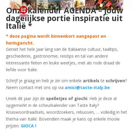
Onze kalender AGENDA – jouw
dagelijkse portie inspiratie uit
Italië *
* deze pagina wordt binnenkort aangepast en
heringericht.
Geniet het hele jaar lang van de Italiaanse cultuur, taaltips,
geschiedenis, gastronomie, reistips en tal van andere
interessante feiten en leuke weetjes, met als rode draad de
liefde voor Italië.
Schrijf je graag en heb je zin om enkele
artikels
te
schrijven
?
Neem contact met ons op via
amici@taste-italy.be
Uniek dit jaar zijn de
spelletjes of giochi
. Heb je deze al
opgemerkt in de scheurkalender van Taste Italy?
Kruiswoordraadsels, woordzoekers, rebussen, … volledig in het
thema van Italië. Bovendien maak je kans op enkele mooie
prijzen.
GIOCA !