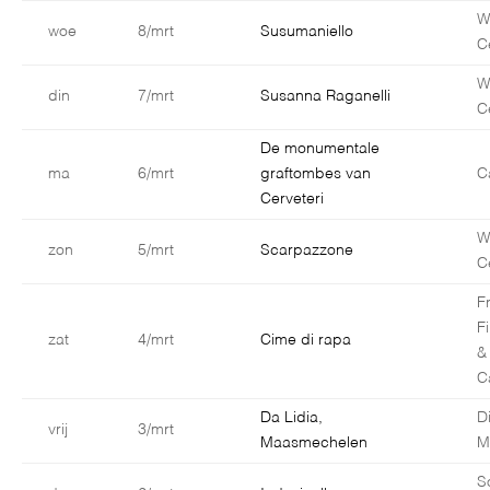
W
woe
8/mrt
Susumaniello
C
W
din
7/mrt
Susanna Raganelli
C
De monumentale
ma
6/mrt
graftombes van
C
Cerveteri
W
zon
5/mrt
Scarpazzone
C
F
F
zat
4/mrt
Cime di rapa
&
C
Da Lidia,
D
vrij
3/mrt
Maasmechelen
M
S