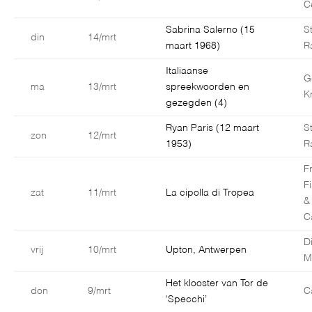
C
Sabrina Salerno (15
S
din
14/mrt
maart 1968)
R
Italiaanse
G
ma
13/mrt
spreekwoorden en
K
gezegden (4)
Ryan Paris (12 maart
S
zon
12/mrt
1953)
R
F
F
zat
11/mrt
La cipolla di Tropea
&
C
D
vrij
10/mrt
Upton, Antwerpen
M
Het klooster van Tor de
don
9/mrt
C
‘Specchi’