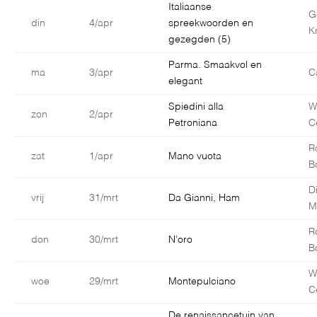
Italiaanse
G
din
4/apr
spreekwoorden en
K
gezegden (5)
Parma. Smaakvol en
ma
3/apr
C
elegant
Spiedini alla
W
zon
2/apr
Petroniana
C
R
zat
1/apr
Mano vuota
B
D
vrij
31/mrt
Da Gianni, Ham
M
R
don
30/mrt
N’oro
B
W
woe
29/mrt
Montepulciano
C
De renaissancetuin van